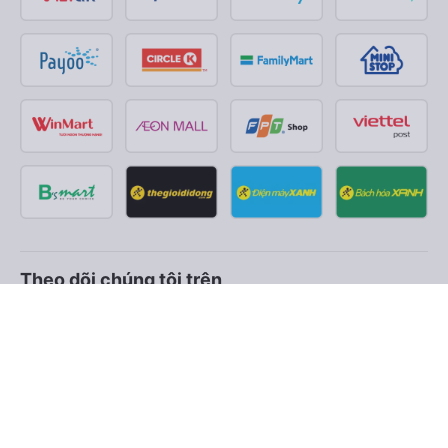
Theo dõi chúng tôi trên
Facebook
Tiktok
Youtube
Công ty TNHH Thương Mại Dịch Vụ Vexere
Địa chỉ đăng ký kinh doanh: 8C Chữ Đồng Tử, Phường Tân
Sơn Nhất, TP. Hồ Chí Minh, Việt Nam
Địa chỉ
:
Lầu 2, toà nhà H3 Circo Hoàng Diệu, 384 Hoàng Diệu,