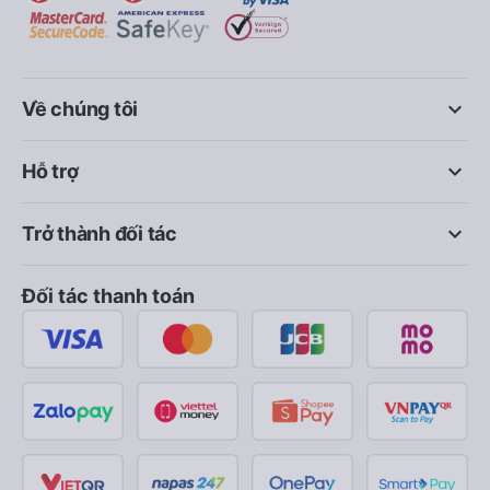
keyboard_arrow_down
Về chúng tôi
keyboard_arrow_down
Hỗ trợ
keyboard_arrow_down
Trở thành đối tác
Đối tác thanh toán