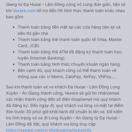
Giang từ Đạ Huoai - Lâm Đồng cũng vô cùng đơn giản, tiện lợi
khi
Vexere.com
hỗ trợ đến 06 hình thức thanh toán khác nhau
bao gồm:
Thanh toán bằng tiền mặt tại các cửa hàng tiện lợi và
siêu thị gần nhà.
Thanh toán bằng thẻ thanh toán quốc tế (Visa, Master
Card, JCB).
Thanh toán bằng thẻ ATM đã đăng ký thanh toán trực
tuyến (Internet Banking).
Thanh toán bằng hình thức chuyển khoản ngân hàng.
Bên cạnh đó, quý khách cũng có thể thanh toán vé
thông qua các ví Momo, ZaloPay, AirPay, VNPay,…
Sau khi thanh toán vé xe khách Đạ Huoai - Lâm Đồng Long
Xuyên - An Giang thành công, Vexere sẽ gửi tin nhắn/email
xác nhận thành công đến số điện thoại/email mà quý khách
đã đăng ký. Đến ngày đi, quý khách vui lòng có mặt tại điểm
đón trước 30 phút giờ khởi hành để chuẩn bị lên xe. Để kiểm
tra tình trạng vé xe đi Long Xuyên - An Giang từ Đạ Huoai -
Lâm Đồng đã đặt, quý khách vui lòng truy cập
https://vexere.com/vi-VN/booking/ticketinfo