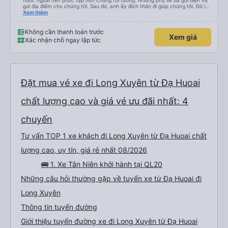
nước ngoài nên phức tạp hơn chúng tôi tưởng. Nhưng phụ xe đã gọi điện và
gửi địa điểm cho chúng tôi. Sau đó, anh ấy đích thân đi giúp chúng tôi. Đó là
lần đầu tiên đi xe giường nằm với hai đứa trẻ nhỏ khá thú vị. Chúng tôi không
Xem thêm
chắc chắn khi nào xe sẽ dừng lại để nghỉ hoặc ăn uống. Tôi rất ngạc nhiên
khi xe dừng lại lúc nửa đêm ở Cần Thơ và mọi người xuống xe ăn. Khi đến
điểm dừng, họ đánh thức chúng tôi dậy và đảm bảo chúng tôi đã sẵn sàng.
Không cần thanh toán trước
Xem giá
Nhìn chung, đó là một trải nghiệm tốt. Mỗi giường đều có gối và chăn, và đủ
Xác nhận chỗ ngay lập tức
chỗ cho 1 người lớn và 1 trẻ em nằm thoải mái.
Đặt mua vé xe đi Long Xuyên từ Đạ Huoai
chất lượng cao và giá vé ưu đãi nhất: 4
chuyến
Tư vấn TOP 1 xe khách đi Long Xuyên từ Đạ Huoai chất
lượng cao, uy tín, giá rẻ nhất 08/2026
🚌 1. Xe Tân Niên khởi hành tại QL20
Những câu hỏi thường gặp về tuyến xe từ Đạ Huoai đi
Long Xuyên
Thông tin tuyến đường
Giới thiệu tuyến đường xe đi Long Xuyên từ Đạ Huoai