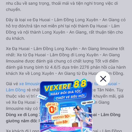
nhu cầu về sang trọng, thoải mái và tiện nghi trong việc di
chuyển.
Đây là loại xe Đạ Huoai - Lâm Đồng Long Xuyên - An Giang có
hỗ trợ đón/trả tận nơi miễn phí tại nội thành Đạ Huoai - Lâm
Đồng và nội thành Long Xuyên - An Giang, rất thuận tiện cho
du khách.
Xe Đạ Huoai - Lâm Đồng Long Xuyên - An Giang limousine tốt
nhất: Xe từ Đạ Huoai - Lâm Đồng đi Long Xuyên - An Giang
limousine được đánh giá chung có chất lượng Tốt với điểm
đánh giá trung bình từ 4.6/5 dựa trên 2276 phản hồi của hành
khách Xe về Long Xuyên - An Giang từ Đạ Huoai - Lâm Đồng.
Giá vé
xe limousine đi Long Xuyên - An Giang từ Đạ Huoai -
Lâm Đồng
rẻ nhất là 650000VND của hãng xe Tân Niên. Tùy
thuộc vào vị trí ngồi của bạn và chương trình khuyến mãi, giá
vé Xe Đạ Huoai - Lâm Đồng đi Long Xuyên - An Giang
limousine này có thể sẽ rẻ hơn
Dòng xe đi Long Xuyên - An Giang từ Đạ Huoai - Lâm Đồng
giường nằm đôi: Riêng tư, đầy đủ tiện nghi
Xe khách đi Long Xuyên - An Giang từ Đạ Huoai - Lâm Đồng