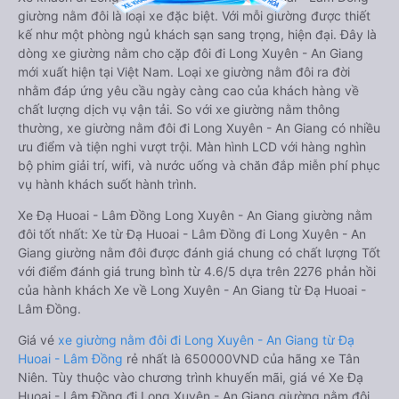
giường nằm đôi là loại xe đặc biệt. Với mỗi giường được thiết
kế như một phòng ngủ khách sạn sang trọng, hiện đại. Đây là
dòng xe giường nằm cho cặp đôi đi Long Xuyên - An Giang
mới xuất hiện tại Việt Nam. Loại xe giường nằm đôi ra đời
nhằm đáp ứng yêu cầu ngày càng cao của khách hàng về
chất lượng dịch vụ vận tải. So với xe giường nằm thông
thường, xe giường nằm đôi đi Long Xuyên - An Giang có nhiều
ưu điểm và tiện nghi vượt trội. Màn hình LCD với hàng nghìn
bộ phim giải trí, wifi, và nước uống và chăn đắp miễn phí phục
vụ hành khách suốt hành trình.
Xe Đạ Huoai - Lâm Đồng Long Xuyên - An Giang giường nằm
đôi tốt nhất: Xe từ Đạ Huoai - Lâm Đồng đi Long Xuyên - An
Giang giường nằm đôi được đánh giá chung có chất lượng Tốt
với điểm đánh giá trung bình từ 4.6/5 dựa trên 2276 phản hồi
của hành khách Xe về Long Xuyên - An Giang từ Đạ Huoai -
Lâm Đồng.
Giá vé
xe giường nằm đôi đi Long Xuyên - An Giang từ Đạ
Huoai - Lâm Đồng
rẻ nhất là 650000VND của hãng xe Tân
Niên. Tùy thuộc vào chương trình khuyến mãi, giá vé Xe Đạ
Huoai - Lâm Đồng đi Long Xuyên - An Giang giường nằm đôi