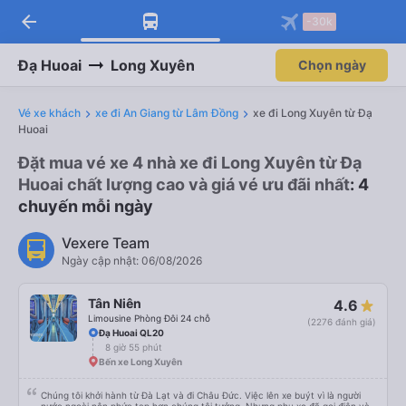
arrow_back
-30k
Đạ Huoai
Long Xuyên
Chọn ngày
Vé xe khách
xe đi An Giang từ Lâm Đồng
xe đi Long Xuyên từ Đạ
Huoai
Đặt mua vé xe 4 nhà xe đi Long Xuyên từ Đạ
Huoai chất lượng cao và giá vé ưu đãi nhất
: 4
chuyến mỗi ngày
Vexere Team
Ngày cập nhật: 06/08/2026
Tân Niên
4.6
Limousine Phòng Đôi 24 chỗ
(2276 đánh giá)
Đạ Huoai QL20
8 giờ 55 phút
Bến xe Long Xuyên
Chúng tôi khởi hành từ Đà Lạt và đi Châu Đức. Việc lên xe buýt vì là người