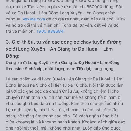
mức giá dao động từ 650000 đồng - 650000 đồng. Trong
đó, nhà xe Tân Niên có giá vé rẻ nhất, chỉ 650000 đồng. Đặt
vé xe Đạ Huoai - Lâm Đồng Long Xuyên - An Giang chính
hãng tại
Vexere.com
để có giá rẻ nhất, đảm bảo giữ chỗ 100%
và hỗ trợ đổi trả vé miễn phí. Tổng đài tư vấn, đặt vé và đổi
trả vé miễn phí:
1900 888684
.
3. Giới thiệu, tư vấn các dòng xe chạy tuyến đường
xe đi Long Xuyên - An Giang từ Đạ Huoai - Lâm
Đồng:
Dòng xe đi Long Xuyên - An Giang từ Đạ Huoai - Lâm Đồng
limousine 9 chỗ vip, chất lượng cao: Tiện lợi, sang trọng
Là sản phẩm xe đi Long Xuyên - An Giang từ Đạ Huoai - Lâm
Đồng limousine 9 chỗ cải tiến từ xe 16 chỗ. Nội thất được làm
lại với các ghế bọc da chuẩn Châu Âu, không chỉ êm ái cho
chuyến hành trình xa, mà còn mát mẻ và không hề bị hầm bí
như các ghế bọc da bình thường. Kèm theo các ghế có nhiều
tiện nghi hiện đại như ti-vi, tủ lạnh mini, ổ cắm usb, đèn đọc
sách, hệ thống âm thanh cao cấp. Có vách ngăn riêng biệt
giữa khoang lái và khoang hành khách. Khoảng cách giữa các
ghế ngồi rất thoải mái, không nhồi nhét. Luôn đáp ứng được