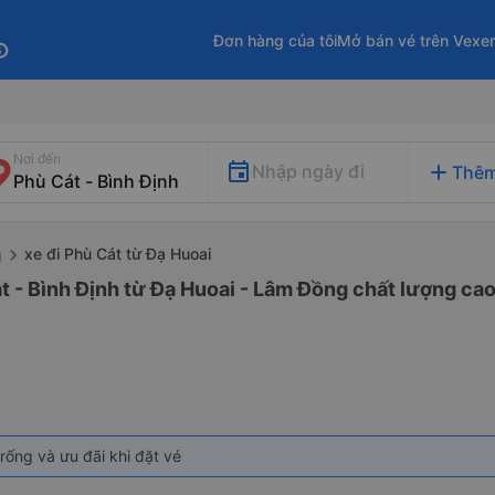
Đơn hàng của tôi
Mở bán vé trên Vexe
fo
Nơi đến
add
Nhập ngày đi
Thêm
xe đi Phù Cát từ Đạ Huoai
g
t - Bình Định từ Đạ Huoai - Lâm Đồng chất lượng cao 
rống và ưu đãi khi đặt vé