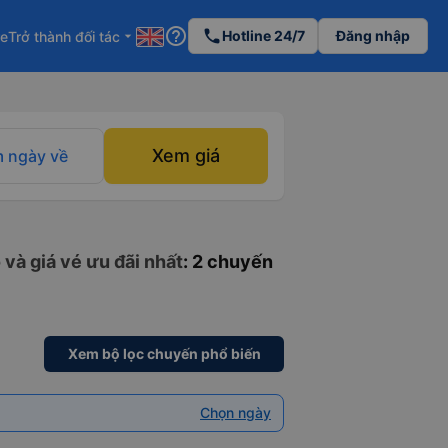
help_outline
phone
Hotline 24/7
Đăng nhập
re
Trở thành đối tác
arrow_drop_down
Xem giá
 ngày về
và giá vé ưu đãi nhất
: 2 chuyến
Xem bộ lọc chuyến phổ biến
Chọn ngày