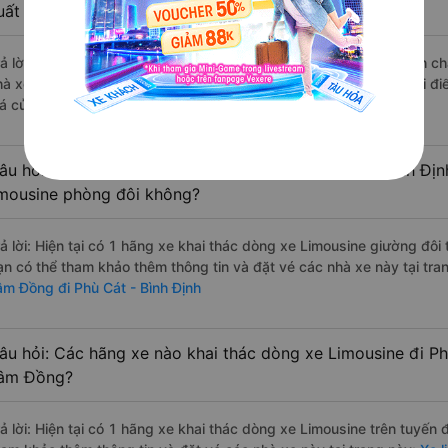
uất sắc, cao cấp nhất?
rả lời: Những hãng xe đi Đạ Huoai - Lâm Đồng Phù Cát - Bình Định chấ
hà xe Xuân Hải đi Phù Cát - Bình Định từ Đạ Huoai - Lâm Đồng với đi
iá của khách hàng).
âu hỏi: Có loại xe Đạ Huoai - Lâm Đồng Phù Cát - Bình Địn
imousine phòng đôi không?
rả lời: Hiện tại có 1 hãng xe khai thác dòng xe Limousine giường đôi
ạn có thể tham khảo thêm thông tin và đặt vé các nhà xe này tại tra
âm Đồng đi Phù Cát - Bình Định
âu hỏi: Các hãng xe nào khai thác dòng xe Limousine đi Ph
âm Đồng?
rả lời: Hiện tại có 1 hãng xe khai thác dòng xe Limousine trên tuyến