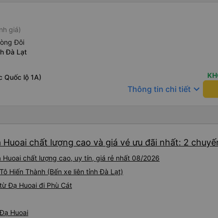
nh giá)
hòng Đôi
nh Đà Lạt
KH
c Quốc lộ 1A)
keyboard_arrow_down
Thông tin chi tiết
 Huoai chất lượng cao và giá vé ưu đãi nhất: 2 chuyế
Huoai chất lượng cao, uy tín, giá rẻ nhất 08/2026
 Tô Hiến Thành (Bến xe liên tỉnh Đà Lạt)
từ Đạ Huoai đi Phù Cát
 Đạ Huoai