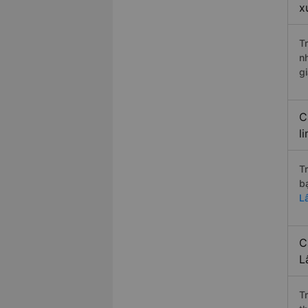
x
T
n
g
C
l
T
b
L
C
L
T