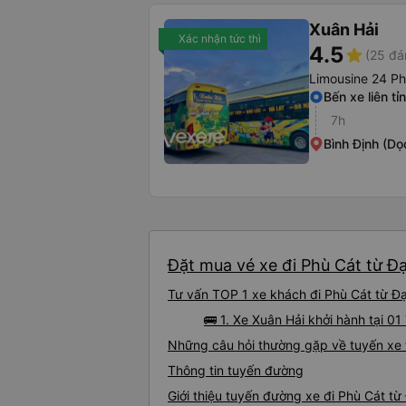
Xuân Hải
Xác nhận tức thì
4.5
star
(25 đá
Limousine 24 P
Bến xe liên tỉ
7h
Bình Định (Dọ
Đặt mua vé xe đi Phù Cát từ Đạ
Tư vấn TOP 1 xe khách đi Phù Cát từ Đạ 
🚌 1. Xe Xuân Hải khởi hành tại 01
Những câu hỏi thường gặp về tuyến xe 
Thông tin tuyến đường
Giới thiệu tuyến đường xe đi Phù Cát từ