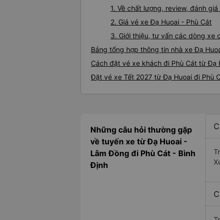
1. Về chất lượng, review, đánh gi
2. Giá vé xe Đạ Huoai - Phù Cát
3. Giới thiệu, tư vấn các dòng xe
Bảng tổng hợp thông tin nhà xe Đạ Huoa
Cách đặt vé xe khách đi Phù Cát từ Đạ 
Đặt vé xe Tết 2027 từ Đạ Huoai đi Phù 
C
Những câu hỏi thường gặp
về tuyến xe từ Đạ Huoai -
T
Lâm Đồng đi Phù Cát - Bình
X
Định
C
T