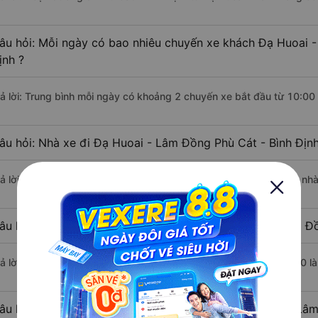
âu hỏi: Mỗi ngày có bao nhiêu chuyến xe khách Đạ Huoai -
ịnh ?
rả lời: Trung bình mỗi ngày có khoảng 2 chuyến xe bắt đầu từ 10:00
âu hỏi: Nhà xe đi Đạ Huoai - Lâm Đồng Phù Cát - Bình Địn
rả lời: Chuyến xe có giờ xuất phát sớm nhất vào lúc 10:00 là của nh
âu hỏi: Nhà xe đi Phù Cát - Bình Định từ Đạ Huoai - Lâm Đ
rả lời: Chuyến xe có giờ xuất phát trễ (muộn) nhất là vào lúc 15:30 l
âu hỏi: Review xe đi Phù Cát - Bình Định từ Đạ Huoai - Lâ