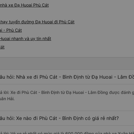
á nhà xe Đạ Huoai Phù Cát
 chạy tuyến đường Đạ Huoai đi Phù Cát
i - Phù Cát
Huoai nhanh và uy tín nhất
Cát
âu hỏi: Nhà xe đi Phù Cát - Bình Định từ Đạ Huoai - Lâm Đ
rả lời: Xe đi Phù Cát - Bình Định từ Đạ Huoai - Lâm Đồng được đánh g
uân Hải.
âu hỏi: Xe nào đi Phù Cát - Bình Định có giá rẻ nhất?
rả lời: Vé xe rẻ nhất có mức giá là 600.000 đồng của nhà xe Xuân Hả