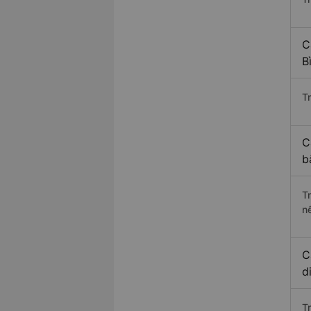
C
B
Tr
C
b
T
n
C
d
T