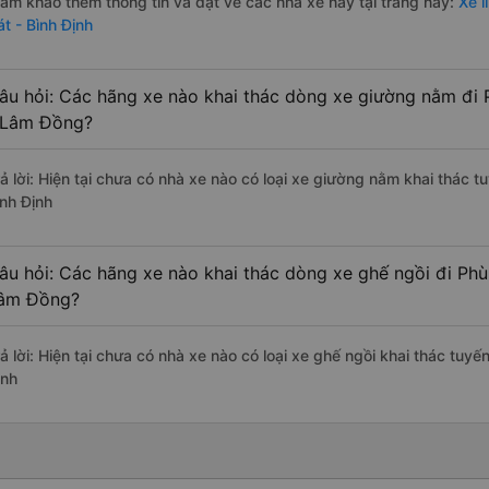
ham khảo thêm thông tin và đặt vé các nhà xe này tại trang này:
Xe l
át - Bình Định
âu hỏi: Các hãng xe nào khai thác dòng xe giường nằm đi 
 Lâm Đồng?
rả lời: Hiện tại chưa có nhà xe nào có loại xe giường nằm khai thác 
ình Định
âu hỏi: Các hãng xe nào khai thác dòng xe ghế ngồi đi Phù
âm Đồng?
rả lời: Hiện tại chưa có nhà xe nào có loại xe ghế ngồi khai thác tuy
ịnh