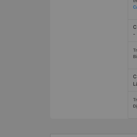
t
C
C
-
T
B
C
L
T
Đ