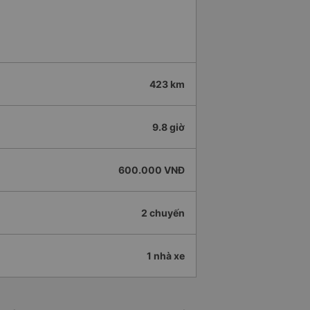
423 km
9.8 giờ
600.000 VNĐ
2 chuyến
1 nhà xe