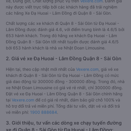
xe, Đúng giờ, Chất lượng phục vụ trên
Vexere.com
. Đánh giá
này được viết trực tiếp bởi các khách hàng đã trải nghiệm
các hãng Xe Đạ Huoai - Lâm Đồng đi Quận 8 - Sài Gòn.
Chất lượng các xe khách đi Quận 8 - Sài Gòn từ Đạ Huoai -
Lâm Đồng được đánh giá 4.6, với điểm trung bình là 4.6/5 bởi
653 hành khách. Trong đó hãng xe khách Đạ Huoai - Lâm
Đồng Quận 8 - Sài Gòn tốt nhất tuyến được đánh giá 4.6/5
bởi 653 hành khách là nhà xe Nhật Đoan Limousine.
2. Giá vé xe Đạ Huoai - Lâm Đồng Quận 8 - Sài Gòn
Hiện tại, theo cập nhật mới nhất của
Vexere.com
, giá vé xe
khách đi Quận 8 - Sài Gòn từ Đạ Huoai - Lâm Đồng có mức
giá dao động từ 300000 đồng - 300000 đồng. Trong đó, nhà
xe Nhật Đoan Limousine có giá vé rẻ nhất, chỉ 300000 đồng.
Đặt vé xe Đạ Huoai - Lâm Đồng Quận 8 - Sài Gòn chính hãng
tại
Vexere.com
để có giá rẻ nhất, đảm bảo giữ chỗ 100% và
hỗ trợ đổi trả vé miễn phí. Tổng đài tư vấn, đặt vé và đổi trả
vé miễn phí:
1900 888684
.
3. Giới thiệu, tư vấn các dòng xe chạy tuyến đường
xe đi Quận 8 - Sài Gòn từ Đạ Huoai - Lâm Đồng: