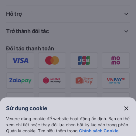
keyboard_arrow_down
Hỗ trợ
keyboard_arrow_down
Trở thành đối tác
Đối tác thanh toán
close
Sử dụng cookie
Vexere dùng cookie để website hoạt động ổn định. Bạn có thể
xem chi tiết hoặc thay đổi lựa chọn bất kỳ lúc nào trong phần
Quản lý cookie. Tìm hiểu thêm trong
Chính sách Cookie
.