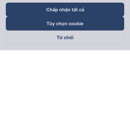
Chấp nhận tất cả
Tùy chọn cookie
Từ chối
Theo dõi chúng tôi trên
Facebook
Tiktok
Youtube
Công ty TNHH Thương Mại Dịch Vụ Vexere
Địa chỉ đăng ký kinh doanh: 8C Chữ Đồng Tử, Phường Tân
Sơn Nhất, TP. Hồ Chí Minh, Việt Nam
Địa chỉ
:
Lầu 2, toà nhà H3 Circo Hoàng Diệu, 384 Hoàng Diệu,
Phường Khánh Hội, TP Hồ Chí Minh, Việt Nam
Tầng 3, toà nhà 101 Láng Hạ, 101 Láng Hạ, Phường Láng, TP.
Hà Nội, Việt Nam
Giấy chứng nhận ĐKKD số 0315133726 do Sở KH và ĐT TP.
Hồ Chí Minh cấp lần đầu ngày 27/6/2018