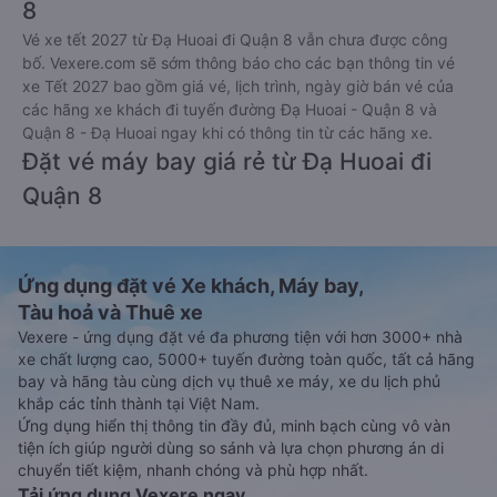
8
Vé xe tết 2027 từ Đạ Huoai đi Quận 8 vẫn chưa được công
bố. Vexere.com sẽ sớm thông báo cho các bạn thông tin vé
xe Tết 2027 bao gồm giá vé, lịch trình, ngày giờ bán vé của
các hãng xe khách đi tuyến đường Đạ Huoai - Quận 8 và
Quận 8 - Đạ Huoai ngay khi có thông tin từ các hãng xe.
Đặt vé máy bay giá rẻ từ Đạ Huoai đi
Quận 8
Ứng dụng đặt vé Xe khách, Máy bay,
Tàu hoả và Thuê xe
Vexere - ứng dụng đặt vé đa phương tiện với hơn 3000+ nhà
xe chất lượng cao, 5000+ tuyến đường toàn quốc, tất cả hãng
bay và hãng tàu cùng dịch vụ thuê xe máy, xe du lịch phủ
khắp các tỉnh thành tại Việt Nam.
Ứng dụng hiển thị thông tin đầy đủ, minh bạch cùng vô vàn
tiện ích giúp người dùng so sánh và lựa chọn phương án di
chuyển tiết kiệm, nhanh chóng và phù hợp nhất.
Tải ứng dụng Vexere ngay