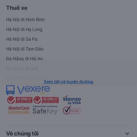
Thuê xe
Hà Nội đi Ninh Bình
Hà Nội đi Hạ Long
Hà Nội đi Sa Pa
Hà Nội đi Tam Đảo
Đà Nẵng đi Hội An
Đà Nẵng đi Huế
Hải Phòng đi Hà Nội
Xem tất cả tuyến đường
keyboard_arrow_down
Về chúng tôi