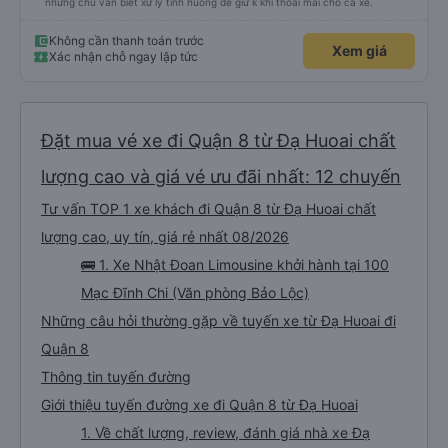
nhưng chú vẫn biết xử lý tình huống để giữ k khí thoải mái cho cả xe.
Không cần thanh toán trước
Xem giá
Xác nhận chỗ ngay lập tức
Đặt mua vé xe đi Quận 8 từ Đạ Huoai chất
lượng cao và giá vé ưu đãi nhất: 12 chuyến
Tư vấn TOP 1 xe khách đi Quận 8 từ Đạ Huoai chất
lượng cao, uy tín, giá rẻ nhất 08/2026
🚌 1. Xe Nhật Đoan Limousine khởi hành tại 100
Mạc Đĩnh Chi (Văn phòng Bảo Lộc)
Những câu hỏi thường gặp về tuyến xe từ Đạ Huoai đi
Quận 8
Thông tin tuyến đường
Giới thiệu tuyến đường xe đi Quận 8 từ Đạ Huoai
1. Về chất lượng, review, đánh giá nhà xe Đạ