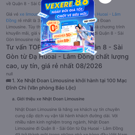
về Quận 8 - Sài Gòn từ Đạ Huoai - Lâm Đồng.
Giá vé
xe limousine đi Quận 8 - Sài Gòn từ Đạ Huoai - Lâm
Đồng
rẻ nhất là 300000VND của hãng xe Nhật Đoan
Limousine. Tùy thuộc vào vị trí ngồi của bạn và chương trình
khuyến mãi, giá vé Xe Đạ Huoai - Lâm Đồng đi Quận 8 - Sài
Gòn limousine này có thể sẽ rẻ hơn
Tư vấn TOP 1 xe khách đi Quận 8 - Sài
Gòn từ Đạ Huoai - Lâm Đồng chất lượng
cao, uy tín, giá rẻ nhất 08/2026
null
🚌 1. Xe Nhật Đoan Limousine khởi hành tại 100 Mạc
Đĩnh Chi (Văn phòng Bảo Lộc)
a. Giới thiệu xe Nhật Đoan Limousine
Nhật Đoan Limousine là hãng xe khách uy tín chuyên
cung cấp dịch vụ vận tải hành khách đường dài. Với
nhiều năm kinh nghiệm trong ngành, Nhật Đoan
Limousine đi Quận 8 - Sài Gòn từ Đạ Huoai - Lâm Đồng
đã trở thành một trong những nhà xe hàng đầu Việt Nam,