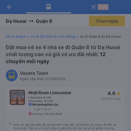
arrow_back
Tải app Vexere ngay!
Tải app Vexere
-30k
Mở app
Mở app
Nhận ưu đãi thành viên độc
-30k/ghế khi đặt vé máy bay qua
quyền
app
Đạ Huoai
Quận 8
Chọn ngày
Vé xe khách
xe đi Sài Gòn từ Lâm Đồng
xe đi Quận 8 từ Đạ Huoai
Đặt mua vé xe 4 nhà xe đi Quận 8 từ Đạ Huoai
chất lượng cao và giá vé ưu đãi nhất
: 12
chuyến mỗi ngày
Vexere Team
Ngày cập nhật: 07/08/2026
Nhật Đoan Limousine
4.6
Limousine 9 chỗ
(653 đánh giá)
Limousine 12 chỗ
Văn phòng Bảo Lộc
5 giờ 5 phút
Sân bay Tân Sơn Nhất
mình đc gọi báo đầy đủ khi giờ đón thay đổi, tài xế lịch sự, chạy rất êm và
thoải mái. Trên xe có hành khách gây khó dễ cho tài xế và phiền mọi ng,