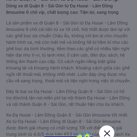
Dòng xe đi Quận 8 - Sài Gòn từ Đạ Huoai - Lâm Đồng
limousine 9 chỗ vip, chất lượng cao: Tiện lợi, sang trọng
Là sản phẩm xe đi Quận 8 - Sài Gòn từ Đạ Huoai - Lâm Đồng
limousine 9 chỗ cải tiến từ xe 16 chỗ. Nội thất được làm lại với
các ghế bọc da chuẩn Châu Âu, không chỉ êm ái cho chuyến
hành trình xa, mà còn mát mẻ và không hề bị hầm bí như các
ghế bọc da bình thường. Kèm theo các ghế có nhiều tiện nghi
hiện đại như ti-vi, tủ lạnh mini, ổ cắm usb, đèn đọc sách, hệ
thống âm thanh cao cấp. Có vách ngăn riêng biệt giữa
khoang lái và khoang hành khách. Khoảng cách giữa các ghế
ngồi rất thoải mái, không nhồi nhét. Luôn đáp ứng được nhu
cầu về sang trọng, thoải mái và tiện nghi trong việc di chuyển.
Đây là loại xe Đạ Huoai - Lâm Đồng Quận 8 - Sài Gòn có hỗ
trợ đón/trả tận nơi miễn phí tại nội thành Đạ Huoai - Lâm Đồng
và nội thành Quận 8 - Sài Gòn, rất thuận tiện cho du khách.
Xe Đạ Huoai - Lâm Đồng Quận 8 - Sài Gòn limousine tốt nhất:
Xe từ Đạ Huoai - Lâm Đồng đi Quận 8 - Sài Gòn limousine
được đánh giá chung có chất lượng Tốt với điểm đánh giá
trung bình từ 4.6/5 dựa trên 653 phản hồi của hành khách Xe