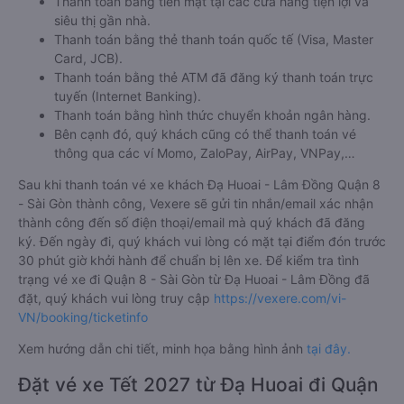
Thanh toán bằng tiền mặt tại các cửa hàng tiện lợi và
siêu thị gần nhà.
Thanh toán bằng thẻ thanh toán quốc tế (Visa, Master
Card, JCB).
Thanh toán bằng thẻ ATM đã đăng ký thanh toán trực
tuyến (Internet Banking).
Thanh toán bằng hình thức chuyển khoản ngân hàng.
Bên cạnh đó, quý khách cũng có thể thanh toán vé
thông qua các ví Momo, ZaloPay, AirPay, VNPay,…
Sau khi thanh toán vé xe khách Đạ Huoai - Lâm Đồng Quận 8
- Sài Gòn thành công, Vexere sẽ gửi tin nhắn/email xác nhận
thành công đến số điện thoại/email mà quý khách đã đăng
ký. Đến ngày đi, quý khách vui lòng có mặt tại điểm đón trước
30 phút giờ khởi hành để chuẩn bị lên xe. Để kiểm tra tình
trạng vé xe đi Quận 8 - Sài Gòn từ Đạ Huoai - Lâm Đồng đã
đặt, quý khách vui lòng truy cập
https://vexere.com/vi-
VN/booking/ticketinfo
Xem hướng dẫn chi tiết, minh họa bằng hình ảnh
tại đây.
Đặt vé xe Tết 2027 từ Đạ Huoai đi Quận