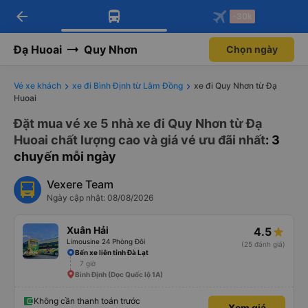
arrow_back
Tải app Vexere ngay!
Tải app Vexere
-30k
Mở app
Mở app
Nhận ưu đãi thành viên độc
-30k/ghế khi đặt vé máy bay qua
quyền
app
Đạ Huoai
Quy Nhơn
Chọn ngày
Vé xe khách
xe đi Bình Định từ Lâm Đồng
xe đi Quy Nhơn từ Đạ
Huoai
Đặt mua vé xe 5 nhà xe đi Quy Nhơn từ Đạ
Huoai chất lượng cao và giá vé ưu đãi nhất
: 3
chuyến mỗi ngày
Vexere Team
Ngày cập nhật: 08/08/2026
Xuân Hải
4.5
Limousine 24 Phòng Đôi
(25 đánh giá)
Bến xe liên tỉnh Đà Lạt
7 giờ
Bình Định (Dọc Quốc lộ 1A)
Không cần thanh toán trước
Xem giá