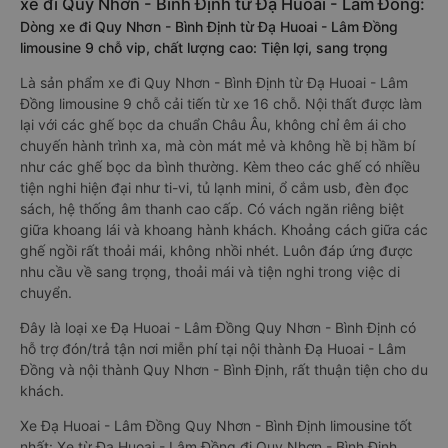
xe đi Quy Nhơn - Bình Định từ Đạ Huoai - Lâm Đồng:
Dòng xe đi Quy Nhơn - Bình Định từ Đạ Huoai - Lâm Đồng
limousine 9 chỗ vip, chất lượng cao: Tiện lợi, sang trọng
Là sản phẩm xe đi Quy Nhơn - Bình Định từ Đạ Huoai - Lâm
Đồng limousine 9 chỗ cải tiến từ xe 16 chỗ. Nội thất được làm
lại với các ghế bọc da chuẩn Châu Âu, không chỉ êm ái cho
chuyến hành trình xa, mà còn mát mẻ và không hề bị hầm bí
như các ghế bọc da bình thường. Kèm theo các ghế có nhiều
tiện nghi hiện đại như ti-vi, tủ lạnh mini, ổ cắm usb, đèn đọc
sách, hệ thống âm thanh cao cấp. Có vách ngăn riêng biệt
giữa khoang lái và khoang hành khách. Khoảng cách giữa các
ghế ngồi rất thoải mái, không nhồi nhét. Luôn đáp ứng được
nhu cầu về sang trọng, thoải mái và tiện nghi trong việc di
chuyển.
Đây là loại xe Đạ Huoai - Lâm Đồng Quy Nhơn - Bình Định có
hỗ trợ đón/trả tận nơi miễn phí tại nội thành Đạ Huoai - Lâm
Đồng và nội thành Quy Nhơn - Bình Định, rất thuận tiện cho du
khách.
Xe Đạ Huoai - Lâm Đồng Quy Nhơn - Bình Định limousine tốt
nhất: Xe từ Đạ Huoai - Lâm Đồng đi Quy Nhơn - Bình Định