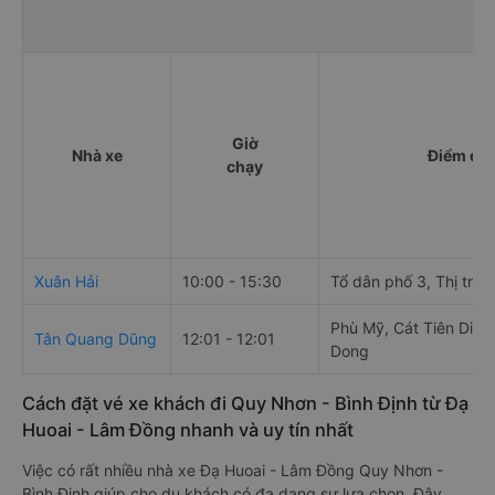
Giờ
Nhà xe
Điểm đi
chạy
Xuân Hải
10:00 - 15:30
Tổ dân phố 3, Thị trấn
Phù Mỹ, Cát Tiên Distr
Tân Quang Dũng
12:01 - 12:01
Dong
Cách đặt vé xe khách đi Quy Nhơn - Bình Định từ Đạ
Huoai - Lâm Đồng nhanh và uy tín nhất
Việc có rất nhiều nhà xe Đạ Huoai - Lâm Đồng Quy Nhơn -
Bình Định giúp cho du khách có đa dạng sự lựa chọn. Đây