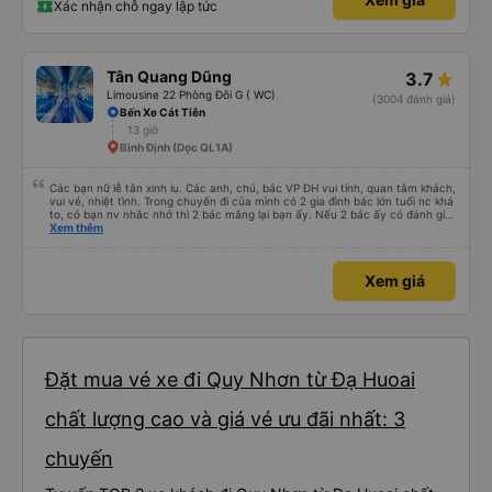
Xác nhận chỗ ngay lập tức
Tân Quang Dũng
3.7
Limousine 22 Phòng Đôi G ( WC)
(3004 đánh giá)
Bến Xe Cát Tiên
13 giờ
Bình Định (Dọc QL1A)
Các bạn nữ lễ tân xinh iu. Các anh, chú, bác VP ĐH vui tính, quan tâm khách,
vui vẻ, nhiệt tình. Trong chuyến đi của mình có 2 gia đình bác lớn tuổi nc khá
to, có bạn nv nhắc nhở thì 2 bác mắng lại bạn ấy. Nếu 2 bác ấy có đánh giá
xấu thì mình ngược lại nha. Bạn ấy nhắc nhở rất đúng. 2 bác nói rất to. To
Xem thêm
đến lỗi mình ngủ còn mơ được câu chuyện các bác nói với nhau xuất hiện
trong giấc mơ của mình luôn. Nên nếu bạn ấy bị phản ánh thì đừng trừ lương
bạn ấy nha. Nếu bạn ấy bị trừ thì bảo bạn ấy liên hệ sđt của mình, mình hỗ
Xem giá
trợ ạ. Số mình đuôi 666, chuyến ĐH-NT ngày 16/1. À các bạn nữ lễ tân xinh
iu còn đổi cho mình phòng đơn sang đôi xong còn note là (một mình) yêu
luôn. Nhưng phòng đôi mà nằm một thì mỗi lần xe rẽ 1 cái là ✈️ Ít đi xe khách
nhưng đủ để đánh giá 10/10.
Đặt mua vé xe đi Quy Nhơn từ Đạ Huoai
chất lượng cao và giá vé ưu đãi nhất: 3
chuyến