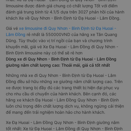
limousine được đánh giá chung có chất lượng Tốt với điểm
đánh giá trung bình từ 4.1/5 dựa trên 3027 phản hồi của hành
khách Xe về Quy Nhơn - Bình Định từ Đạ Huoai - Lâm Đồng.
Giá vé
xe limousine đi Quy Nhơn - Bình Định từ Đạ Huoai -
Lâm Đồng
rẻ nhất là 550000VND của hãng xe Tân Quang
Dũng. Tùy thuộc vào vị trí ngồi của bạn và chương trình
khuyến mãi, giá vé Xe Đạ Huoai - Lâm Đồng đi Quy Nhơn -
Bình Định limousine này có thể sẽ rẻ hơn
Dòng xe đi Quy Nhơn - Bình Định từ Đạ Huoai - Lâm Đồng
giường nằm chất lượng cao: Thoải mái, giá cả tốt nhất
Những nhà xe đi Quy Nhơn - Bình Định từ Đạ Huoai - Lâm
Đồng đều sở hữu những xe giường nằm chất lượng cao. Trên
xe được trang bị đầy đủ các trang thiết bị hiện đại phục vụ
cho nhu cầu di chuyển của hành khách. Bên cạnh đó, các
hãng xe khách Đạ Huoai - Lâm Đồng Quy Nhơn - Bình Định
luôn chú trọng đến chất lượng dịch vụ, không ngừng cải thiện
để mang đến trải nghiệm hoàn hảo cho hành khách.
Xe Đạ Huoai - Lâm Đồng Quy Nhơn - Bình Định giường nằm
tốt nhất: Xe từ Đạ Huoai - Lâm Đồng đi Quy Nhơn - Bình Định