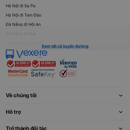
Hà Nội đi Sa Pa
Hà Nội đi Tam Đảo
Đà Nẵng đi Hội An
Đà Nẵng đi Huế
Hải Phòng đi Hà Nội
Xem tất cả tuyến đường
keyboard_arrow_down
Về chúng tôi
keyboard_arrow_down
Hỗ trợ
keyboard_arrow_down
Trở thành đối tác