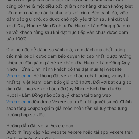
cũng có thể là một điều bất lợi làm cho hàng khách không biết
nên chọn nhà xe nào là phù hợp với mình. Bên cạnh đó, việc
đảm bảo giữ chỗ, có được chỗ ngồi yêu thích sau khi đặt vé
xe đi Quy Nhơn - Bình Định từ Đạ Huoai - Lâm Đồng giữa nhà
xe với khách hàng sau khi đặt trực tiếp vẫn chưa được đảm
bảo 100%.
Cho nên để dễ dàng so sánh giá, xem đánh giá chất lượng
các nhà xe đi, được đảm bảo quyền lợi cao nhất, được hưởng
nhiều ưu đãi giảm giá vé xe khách Đạ Huoai - Lâm Đồng Quy
Nhơn - Bình Định, hành khách có thể đặt mua tại website
Vexere.com
- Hệ thống đặt vé xe khách chất lượng, và uy tín
nhất tại Việt Nam, đảm bảo giữ chỗ 100%. Đối với bất cứ giao
dịch đặt mua vé xe khách đi Quy Nhơn - Bình Định từ Đạ
Huoai - Lâm Đồng nào của quý khách tại trang web
Vexere.com
đều được Vexere cam kết giải quyết sự cố. Chính
sách tặng coupon giảm giá hoặc hoàn tiền sẽ tùy theo từng
trường hợp sự việc.
Hướng dẫn đặt vé tại Vexere.com:
Bước 1: Truy cập vào website Vexere hoặc tải app Vexere trên
CH Play hoặc App Store.