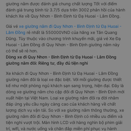
giường nằm được đánh giá chung chất lượng Tốt với điểm
đánh giá trung bình từ 3.7/5 dựa trên 3002 phản hồi của hành
khách Xe về Quy Nhơn - Bình Định từ Đạ Huoai - Lâm Đồng.
Giá vé
xe giường nằm đi Quy Nhơn - Bình Định từ Đạ Huoai -
Lâm Đồng
rẻ nhất là 550000VND của hãng xe Tân Quang
Dũng. Tùy thuộc vào chương trình khuyến mãi, giá vé Xe Đạ
Huoai - Lâm Đồng đi Quy Nhơn - Bình Định giường nằm này
có thể sẽ rẻ hơn.
Dòng xe đi Quy Nhơn - Bình Định từ Đạ Huoai - Lâm Đồng
giường nằm đôi: Riêng tư, đầy đủ tiện nghi
Xe khách đi Quy Nhơn - Bình Định từ Đạ Huoai - Lâm Đồng
giường nằm đôi là loại xe đặc biệt. Với mỗi giường được thiết
kế như một phòng ngủ khách sạn sang trọng, hiện đại. Đây là
dòng xe giường nằm cho cặp đôi đi Quy Nhơn - Bình Định mới
xuất hiện tại Việt Nam. Loại xe giường nằm đôi ra đời nhằm
đáp ứng yêu cầu ngày càng cao của khách hàng về chất
lượng dịch vụ vận tải. So với xe giường nằm thông thường, xe
giường nằm đôi đi Quy Nhơn - Bình Định có nhiều ưu điểm và
tiện nghi vượt trội. Màn hình LCD với hàng nghìn bộ phim giải
trí, wifi, và nước uống và chăn đắp miễn phí phục vụ hành