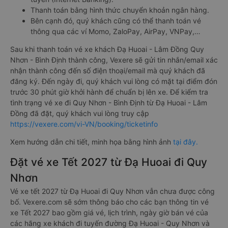
Thanh toán bằng hình thức chuyển khoản ngân hàng.
Bên cạnh đó, quý khách cũng có thể thanh toán vé
thông qua các ví Momo, ZaloPay, AirPay, VNPay,…
Sau khi thanh toán vé xe khách Đạ Huoai - Lâm Đồng Quy
Nhơn - Bình Định thành công, Vexere sẽ gửi tin nhắn/email xác
nhận thành công đến số điện thoại/email mà quý khách đã
đăng ký. Đến ngày đi, quý khách vui lòng có mặt tại điểm đón
trước 30 phút giờ khởi hành để chuẩn bị lên xe. Để kiểm tra
tình trạng vé xe đi Quy Nhơn - Bình Định từ Đạ Huoai - Lâm
Đồng đã đặt, quý khách vui lòng truy cập
https://vexere.com/vi-VN/booking/ticketinfo
Xem hướng dẫn chi tiết, minh họa bằng hình ảnh
tại đây.
Đặt vé xe Tết 2027 từ Đạ Huoai đi Quy
Nhơn
Vé xe tết 2027 từ Đạ Huoai đi Quy Nhơn vẫn chưa được công
bố. Vexere.com sẽ sớm thông báo cho các bạn thông tin vé
xe Tết 2027 bao gồm giá vé, lịch trình, ngày giờ bán vé của
các hãng xe khách đi tuyến đường Đạ Huoai - Quy Nhơn và