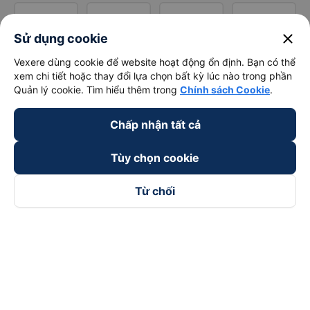
close
Sử dụng cookie
Vexere dùng cookie để website hoạt động ổn định. Bạn có thể
xem chi tiết hoặc thay đổi lựa chọn bất kỳ lúc nào trong phần
Quản lý cookie. Tìm hiểu thêm trong
Chính sách Cookie
.
Chấp nhận tất cả
Tùy chọn cookie
Từ chối
Theo dõi chúng tôi trên
Facebook
Tiktok
Youtube
Công ty TNHH Thương Mại Dịch Vụ Vexere
Địa chỉ đăng ký kinh doanh: 8C Chữ Đồng Tử, Phường Tân