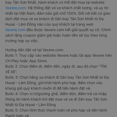
bay Tân Sơn Nhất, hành khách có thể đặt mua tại website
Vexere.com
- Hệ thống đặt vé xe khách chất lượng, và uy tín
nhất tại Việt Nam, đảm bảo giữ chỗ 100%. Đối với bất cứ giao
dịch đặt mua vé xe khách đi Sân bay Tân Sơn Nhất từ Đạ
Huoai - Lâm Đồng nào của quý khách tại trang web
Vexere.com
đều được Vexere cam kết giải quyết sự cố. Chính
sách tặng coupon giảm giá hoặc hoàn tiền sẽ tùy theo từng
trường hợp sự việc.
Hướng dẫn đặt vé tại Vexere.com:
Bước 1: Truy cập vào website Vexere hoặc tải app Vexere trên
CH Play hoặc App Store.
Bước 2: Chọn điểm đi, điểm đến, ngày đi, sau đó chọn “TÌM
VÉ XE”.
Bước 3: Chọn hãng xe khách đi Sân bay Tân Sơn Nhất từ Đạ
Huoai - Lâm Đồng, giờ khởi hành phù hợp. Bấm chọn vào
khung giờ quý khách muốn đi để tiến hành đặt vé.
Bước 4: Chọn vị trí/giường ghế, điểm đón, điểm trả và nhập
thông tin hành khách khi đặt mua vé xe đi Sân bay Tân Sơn
Nhất từ Đạ Huoai - Lâm Đồng
Bước 5: Chọn hình thức thanh toán vé phù hợp và tiến hành
thanh toán vé.