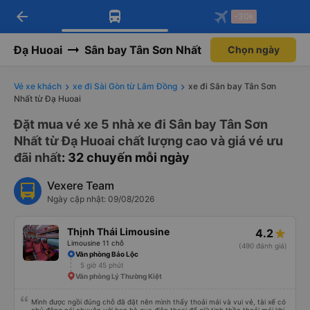
arrow_back
Tải app Vexere ngay!
Tải app Vexere
-30k
Mở app
Mở app
Nhận ưu đãi thành viên độc
-30k/ghế khi đặt vé máy bay qua
quyền
app
Đạ Huoai
Sân bay Tân Sơn Nhất
Chọn ngày
Vé xe khách
xe đi Sài Gòn từ Lâm Đồng
xe đi Sân bay Tân Sơn
Nhất từ Đạ Huoai
Đặt mua vé xe 5 nhà xe đi Sân bay Tân Sơn
Nhất từ Đạ Huoai chất lượng cao và giá vé ưu
đãi nhất
: 32 chuyến mỗi ngày
Vexere Team
Ngày cập nhật: 09/08/2026
Thịnh Thái Limousine
4.2
Limousine 11 chỗ
(490 đánh giá)
Văn phòng Bảo Lộc
5 giờ 45 phút
Văn phòng Lý Thường Kiệt
Mình được ngồi đúng chỗ đã đặt nên mình thấy thoải mái và vui vẻ, tài xế có