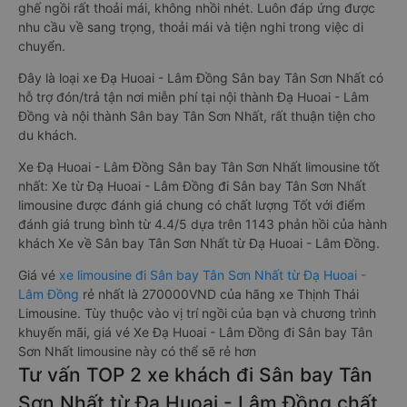
ghế ngồi rất thoải mái, không nhồi nhét. Luôn đáp ứng được
nhu cầu về sang trọng, thoải mái và tiện nghi trong việc di
chuyển.
Đây là loại xe Đạ Huoai - Lâm Đồng Sân bay Tân Sơn Nhất có
hỗ trợ đón/trả tận nơi miễn phí tại nội thành Đạ Huoai - Lâm
Đồng và nội thành Sân bay Tân Sơn Nhất, rất thuận tiện cho
du khách.
Xe Đạ Huoai - Lâm Đồng Sân bay Tân Sơn Nhất limousine tốt
nhất: Xe từ Đạ Huoai - Lâm Đồng đi Sân bay Tân Sơn Nhất
limousine được đánh giá chung có chất lượng Tốt với điểm
đánh giá trung bình từ 4.4/5 dựa trên 1143 phản hồi của hành
khách Xe về Sân bay Tân Sơn Nhất từ Đạ Huoai - Lâm Đồng.
Giá vé
xe limousine đi Sân bay Tân Sơn Nhất từ Đạ Huoai -
Lâm Đồng
rẻ nhất là 270000VND của hãng xe Thịnh Thái
Limousine. Tùy thuộc vào vị trí ngồi của bạn và chương trình
khuyến mãi, giá vé Xe Đạ Huoai - Lâm Đồng đi Sân bay Tân
Sơn Nhất limousine này có thể sẽ rẻ hơn
Tư vấn TOP 2 xe khách đi Sân bay Tân
Sơn Nhất từ Đạ Huoai - Lâm Đồng chất