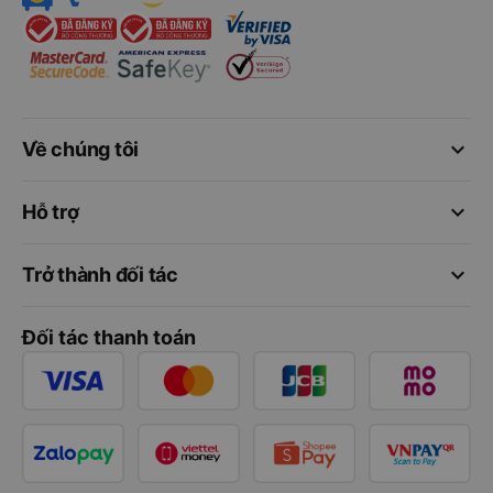
keyboard_arrow_down
Về chúng tôi
keyboard_arrow_down
Hỗ trợ
keyboard_arrow_down
Trở thành đối tác
Đối tác thanh toán