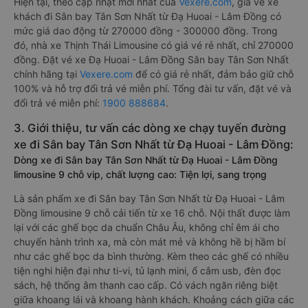
Hiện tại, theo cập nhật mới nhất của
Vexere.com
, giá vé xe
khách đi Sân bay Tân Sơn Nhất từ Đạ Huoai - Lâm Đồng có
mức giá dao động từ 270000 đồng - 300000 đồng. Trong
đó, nhà xe Thịnh Thái Limousine có giá vé rẻ nhất, chỉ 270000
đồng. Đặt vé xe Đạ Huoai - Lâm Đồng Sân bay Tân Sơn Nhất
chính hãng tại
Vexere.com
để có giá rẻ nhất, đảm bảo giữ chỗ
100% và hỗ trợ đổi trả vé miễn phí. Tổng đài tư vấn, đặt vé và
đổi trả vé miễn phí:
1900 888684
.
3. Giới thiệu, tư vấn các dòng xe chạy tuyến đường
xe đi Sân bay Tân Sơn Nhất từ Đạ Huoai - Lâm Đồng:
Dòng xe đi Sân bay Tân Sơn Nhất từ Đạ Huoai - Lâm Đồng
limousine 9 chỗ vip, chất lượng cao: Tiện lợi, sang trọng
Là sản phẩm xe đi Sân bay Tân Sơn Nhất từ Đạ Huoai - Lâm
Đồng limousine 9 chỗ cải tiến từ xe 16 chỗ. Nội thất được làm
lại với các ghế bọc da chuẩn Châu Âu, không chỉ êm ái cho
chuyến hành trình xa, mà còn mát mẻ và không hề bị hầm bí
như các ghế bọc da bình thường. Kèm theo các ghế có nhiều
tiện nghi hiện đại như ti-vi, tủ lạnh mini, ổ cắm usb, đèn đọc
sách, hệ thống âm thanh cao cấp. Có vách ngăn riêng biệt
giữa khoang lái và khoang hành khách. Khoảng cách giữa các