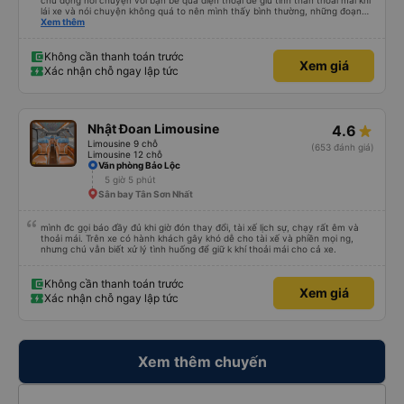
chủ động nói chuyện với bạn bè qua điện thoại để giữ tinh thần thoải mái khi
lái xe và nói chuyện không quá to nên mình thấy bình thường, những đoạn
cần tập trung như vào đường đèo thì tài xế ngừng lại để tập trung. Tài xế
Xem thêm
cũng chủ động đặt grab hộ mình ra điểm đón, và phí mình tự trả. Không rõ
có được hỗ trợ không nhưng phí cũng vài chục nên mình ngại hỏi. Xe khá
sạch, thoải mái không mùi nhiều.
Không cần thanh toán trước
Xem giá
Xác nhận chỗ ngay lập tức
Nhật Đoan Limousine
4.6
Limousine 9 chỗ
(653 đánh giá)
Limousine 12 chỗ
Văn phòng Bảo Lộc
5 giờ 5 phút
Sân bay Tân Sơn Nhất
mình đc gọi báo đầy đủ khi giờ đón thay đổi, tài xế lịch sự, chạy rất êm và
thoải mái. Trên xe có hành khách gây khó dễ cho tài xế và phiền mọi ng,
nhưng chú vẫn biết xử lý tình huống để giữ k khí thoải mái cho cả xe.
Không cần thanh toán trước
Xem giá
Xác nhận chỗ ngay lập tức
Xem thêm chuyến