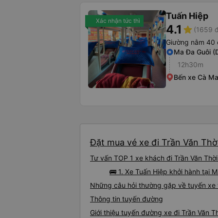
Tuấn Hiệp
Xác nhận tức thì
4.1
star
(1659 đ
Giường nằm 40 
Ma Đa Guôi (
12h30m
Bến xe Cà M
Đặt mua vé xe đi Trần Văn Thời
Tư vấn TOP 1 xe khách đi Trần Văn Thời 
🚌 1. Xe Tuấn Hiệp khởi hành tại 
Những câu hỏi thường gặp về tuyến xe t
Thông tin tuyến đường
Giới thiệu tuyến đường xe đi Trần Văn T