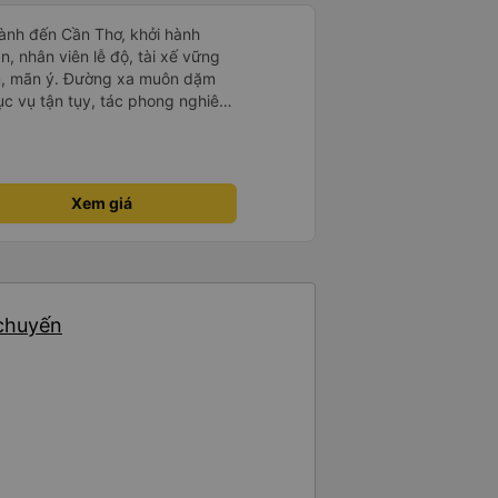
ành đến Cần Thơ, khởi hành
n, nhân viên lễ độ, tài xế vững
ục vụ tận tụy, tác phong nghiêm
 kim tiền vội vã. Xã hội loạn đạo.
thành, kính chúc nhà xe ngày một
Xem giá
 chuyến