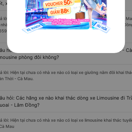
ốt, xuất sắc, cao cấp nhất?
rả lời: Những hãng xe đi Đạ Huoai - Lâm Đồng Trần Văn Thời - Cà Mau
à nhà xe Tuấn Hiệp đi Trần Văn Thời - Cà Mau từ Đạ Huoai - Lâm Đồng
659 đánh giá của khách hàng).
âu hỏi: Có loại xe Đạ Huoai - Lâm Đồng Trần Văn Thời - C
imousine phòng đôi không?
rả lời: Hiện tại chưa có nhà xe nào có loại xe giường nằm đôi khai t
ăn Thời - Cà Mau.
âu hỏi: Các hãng xe nào khai thác dòng xe Limousine đi T
uoai - Lâm Đồng?
rả lời: Hiện tại chưa có nhà xe nào có loại xe limousine khai thác tu
 Cà Mau