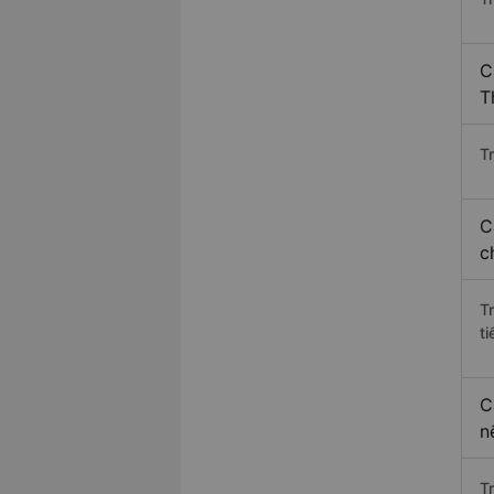
C
T
Tr
C
c
T
ti
C
n
T