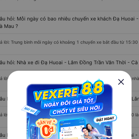
âu hỏi: Mỗi ngày có bao nhiêu chuyến xe khách Đạ Huoai -
à Mau ?
rả lời: Trung bình mỗi ngày có khoảng 1 chuyến xe bắt đầu từ 15:30
âu hỏi: Nhà xe đi Đạ Huoai - Lâm Đồng Trần Văn Thời - C
rả lời: Chuyến xe có giờ xuất phát sớm nhất vào lúc 15:30 là của nh
âu hỏi: Nhà xe đi Trần Văn Thời - Cà Mau từ Đạ Huoai - Lâ
rả lời: Chuyến xe có giờ xuất phát trễ (muộn) nhất là vào lúc 15:30 l
âu hỏi: Review xe đi Trần Văn Thời - Cà Mau từ Đạ Huoai 