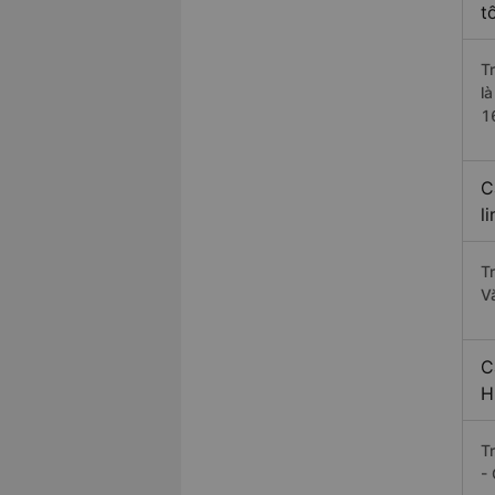
t
T
l
1
C
l
T
V
C
H
T
-