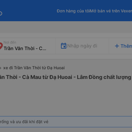
Đơn hàng của tôi
Mở bán vé trên Vexe
fo
Nơi đến
add
Nhập ngày đi
Thêm
xe đi Trần Văn Thời từ Đạ Huoai
ăn Thời - Cà Mau từ Đạ Huoai - Lâm Đồng chất lượng 
rống và ưu đãi khi đặt vé