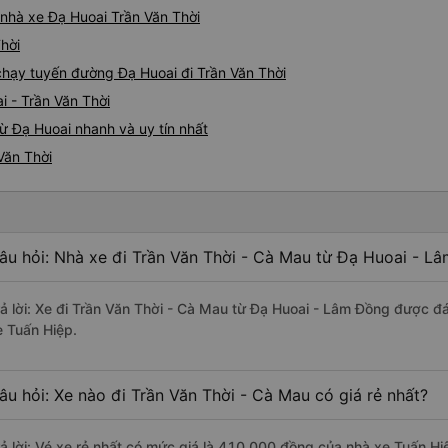
á nhà xe Đạ Huoai Trần Văn Thời
Thời
 chạy tuyến đường Đạ Huoai đi Trần Văn Thời
i - Trần Văn Thời
ừ Đạ Huoai nhanh và uy tín nhất
Văn Thời
âu hỏi: Nhà xe đi Trần Văn Thời - Cà Mau từ Đạ Huoai - L
rả lời: Xe đi Trần Văn Thời - Cà Mau từ Đạ Huoai - Lâm Đồng được đá
e Tuấn Hiệp.
âu hỏi: Xe nào đi Trần Văn Thời - Cà Mau có giá rẻ nhất?
rả lời: Vé xe rẻ nhất có mức giá là 410.000 đồng của nhà xe Tuấn Hi