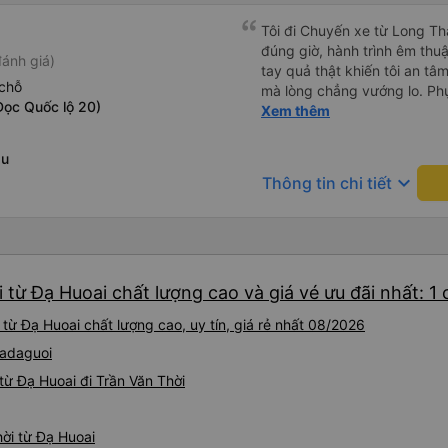
Tôi đi Chuyến xe từ Long Th
đúng giờ, hành trình êm thuậ
ánh giá)
tay quả thật khiến tôi an tâm, mãn ý. Đường xa muôn dặm
chỗ
mà lòng chẳng vướng lo. Ph
Dọc Quốc lộ 20)
cẩn, hiếm thấy giữa thời buổi
Xem thêm
Xin gửi lời tán dương chân 
hưng thịnh, vạn lộ bình an.”
au
keyboard_arrow_down
Thông tin chi tiết
 từ Đạ Huoai chất lượng cao và giá vé ưu đãi nhất: 1
từ Đạ Huoai chất lượng cao, uy tín, giá rẻ nhất 08/2026
Madaguoi
ừ Đạ Huoai đi Trần Văn Thời
hời từ Đạ Huoai