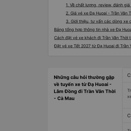
1. Về chất lượng, review, đánh gi
2. Giá vé xe Đạ Huoai - Trần Văn 
3. Giới thiệu, tư vấn các dòng xe
Bảng tổng hợp thông tin nhà xe Đạ Huoa
Cách đặt vé xe khách đi Trần Văn Thời t
Đặt vé xe Tết 2027 từ Đạ Huoai đi Trần 
C
Những câu hỏi thường gặp
về tuyến xe từ Đạ Huoai -
T
Lâm Đồng đi Trần Văn Thời
x
- Cà Mau
C
T