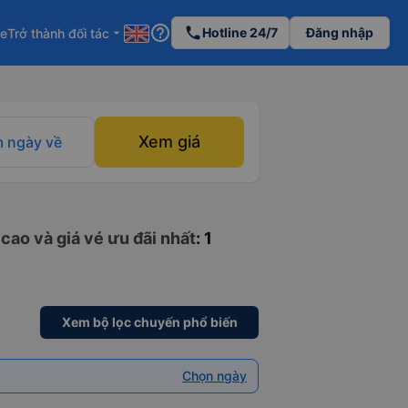
help_outline
phone
Hotline 24/7
Đăng nhập
re
Trở thành đối tác
arrow_drop_down
Xem giá
 ngày về
cao và giá vé ưu đãi nhất
: 1
Xem bộ lọc chuyến phổ biến
Chọn ngày