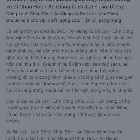
xe đi Châu Đốc - An Giang từ Đà Lạt - Lâm Đồng:
Dòng xe đi Châu Đốc - An Giang từ Đà Lạt - Lâm Đồng
limousine 9 chỗ vip, chất lượng cao: Tiện lợi, sang trọng
Là sản phẩm xe đi Châu Đốc - An Giang từ Đà Lạt - Lâm Đồng
limousine 9 chỗ cải tiến từ xe 16 chỗ. Nội thất được làm lại với
các ghế bọc da chuẩn Châu Âu, không chỉ êm ái cho chuyến
hành trình xa, mà còn mát mẻ và không hề bị hầm bí như các
ghế bọc da bình thường. Kèm theo các ghế có nhiều tiện nghi
hiện đại như ti-vi, tủ lạnh mini, ổ cắm usb, đèn đọc sách, hệ
thống âm thanh cao cấp. Có vách ngăn riêng biệt giữa
khoang lái và khoang hành khách. Khoảng cách giữa các ghế
ngồi rất thoải mái, không nhồi nhét. Luôn đáp ứng được nhu
cầu về sang trọng, thoải mái và tiện nghi trong việc di chuyển.
Đây là loại xe Đà Lạt - Lâm Đồng Châu Đốc - An Giang có hỗ
trợ đón/trả tận nơi miễn phí tại nội thành Đà Lạt - Lâm Đồng
và nội thành Châu Đốc - An Giang, rất thuận tiện cho du
khách.
Xe Đà Lạt - Lâm Đồng Châu Đốc - An Giang limousine tốt
nhất: Xe từ Đà Lạt - Lâm Đồng đi Châu Đốc - An Giang