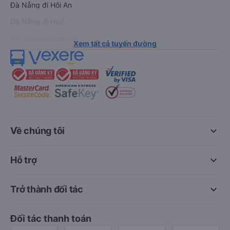
Đà Nẵng đi Hội An
Đà Nẵng đi Huế
Hải Phòng đi Hà Nội
Xem tất cả tuyến đường
keyboard_arrow_down
Về chúng tôi
keyboard_arrow_down
Hỗ trợ
keyboard_arrow_down
Trở thành đối tác
Đối tác thanh toán