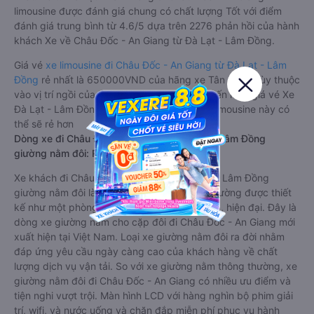
limousine được đánh giá chung có chất lượng Tốt với điểm
đánh giá trung bình từ 4.6/5 dựa trên 2276 phản hồi của hành
khách Xe về Châu Đốc - An Giang từ Đà Lạt - Lâm Đồng.
Giá vé
xe limousine đi Châu Đốc - An Giang từ Đà Lạt - Lâm
Đồng
rẻ nhất là 650000VND của hãng xe Tân Niên. Tùy thuộc
vào vị trí ngồi của bạn và chương trình khuyến mãi, giá vé Xe
Đà Lạt - Lâm Đồng đi Châu Đốc - An Giang limousine này có
thể sẽ rẻ hơn
Dòng xe đi Châu Đốc - An Giang từ Đà Lạt - Lâm Đồng
giường nằm đôi: Riêng tư, đầy đủ tiện nghi
Xe khách đi Châu Đốc - An Giang từ Đà Lạt - Lâm Đồng
giường nằm đôi là loại xe đặc biệt. Với mỗi giường được thiết
kế như một phòng ngủ khách sạn sang trọng, hiện đại. Đây là
dòng xe giường nằm cho cặp đôi đi Châu Đốc - An Giang mới
xuất hiện tại Việt Nam. Loại xe giường nằm đôi ra đời nhằm
đáp ứng yêu cầu ngày càng cao của khách hàng về chất
lượng dịch vụ vận tải. So với xe giường nằm thông thường, xe
giường nằm đôi đi Châu Đốc - An Giang có nhiều ưu điểm và
tiện nghi vượt trội. Màn hình LCD với hàng nghìn bộ phim giải
trí, wifi, và nước uống và chăn đắp miễn phí phục vụ hành