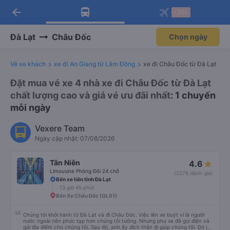
arrow_back
Tải app Vexere ngay!
Tải app Vexere
-30k
Mở app
Mở app
Nhận ưu đãi thành viên độc
-30k/ghế khi đặt vé máy bay qua
quyền
app
Đà Lạt
Châu Đốc
Chọn ngày
Vé xe khách
xe đi An Giang từ Lâm Đồng
xe đi Châu Đốc từ Đà Lạt
Đặt mua vé xe 4 nhà xe đi Châu Đốc từ Đà Lạt
chất lượng cao và giá vé ưu đãi nhất
: 1 chuyến
mỗi ngày
Vexere Team
Ngày cập nhật: 07/08/2026
Tân Niên
4.6
Limousine Phòng Đôi 24 chỗ
(2276 đánh giá)
Bến xe liên tỉnh Đà Lạt
13 giờ 45 phút
Bến Xe Châu Đốc (QL91)
Chúng tôi khởi hành từ Đà Lạt và đi Châu Đức. Việc lên xe buýt vì là người
nước ngoài nên phức tạp hơn chúng tôi tưởng. Nhưng phụ xe đã gọi điện và
gửi địa điểm cho chúng tôi. Sau đó, anh ấy đích thân đi giúp chúng tôi. Đó là