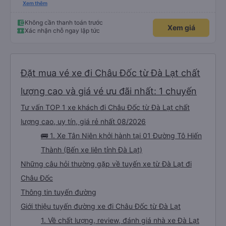
lần đầu tiên đi xe giường nằm với hai đứa trẻ nhỏ khá thú vị. Chúng tôi không
Xem thêm
chắc chắn khi nào xe sẽ dừng lại để nghỉ hoặc ăn uống. Tôi rất ngạc nhiên
khi xe dừng lại lúc nửa đêm ở Cần Thơ và mọi người xuống xe ăn. Khi đến
điểm dừng, họ đánh thức chúng tôi dậy và đảm bảo chúng tôi đã sẵn sàng.
Không cần thanh toán trước
Xem giá
Nhìn chung, đó là một trải nghiệm tốt. Mỗi giường đều có gối và chăn, và đủ
Xác nhận chỗ ngay lập tức
chỗ cho 1 người lớn và 1 trẻ em nằm thoải mái.
Đặt mua vé xe đi Châu Đốc từ Đà Lạt chất
lượng cao và giá vé ưu đãi nhất: 1 chuyến
Tư vấn TOP 1 xe khách đi Châu Đốc từ Đà Lạt chất
lượng cao, uy tín, giá rẻ nhất 08/2026
🚌 1. Xe Tân Niên khởi hành tại 01 Đường Tô Hiến
Thành (Bến xe liên tỉnh Đà Lạt)
Những câu hỏi thường gặp về tuyến xe từ Đà Lạt đi
Châu Đốc
Thông tin tuyến đường
Giới thiệu tuyến đường xe đi Châu Đốc từ Đà Lạt
1. Về chất lượng, review, đánh giá nhà xe Đà Lạt