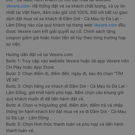
Vexere.com
- Hệ thống đặt vé xe khách chất lượng, và uy tín
nhất tại Việt Nam, đảm bảo giữ chỗ 100%. Đối với bất cứ giao
dịch đặt mua vé xe khách đi Đầm Dơi - Cà Mau từ Đà Lạt -
Lâm Đồng nào của quý khách tại trang web
Vexere.com
đều
được Vexere cam kết giải quyết sự cố. Chính sách tặng
coupon giảm giá hoặc hoàn tiền sẽ tùy theo từng trường hợp
sự việc.
Hướng dẫn đặt vé tại Vexere.com:
Bước 1: Truy cập vào website Vexere hoặc tải app Vexere trên
CH Play hoặc App Store.
Bước 2: Chọn điểm đi, điểm đến, ngày đi, sau đó chọn “TÌM
VÉ XE”.
Bước 3: Chọn hãng xe khách đi Đầm Dơi - Cà Mau từ Đà Lạt -
Lâm Đồng, giờ khởi hành phù hợp. Bấm chọn vào khung giờ
quý khách muốn đi để tiến hành đặt vé.
Bước 4: Chọn vị trí/giường ghế, điểm đón, điểm trả và nhập
thông tin hành khách khi đặt mua vé xe đi Đầm Dơi - Cà Mau
từ Đà Lạt - Lâm Đồng
Bước 5: Chọn hình thức thanh toán vé phù hợp và tiến hành
thanh toán vé.