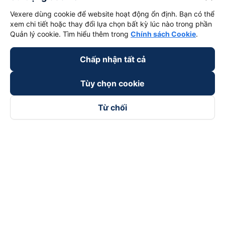
Vexere dùng cookie để website hoạt động ổn định. Bạn có thể
xem chi tiết hoặc thay đổi lựa chọn bất kỳ lúc nào trong phần
Quản lý cookie. Tìm hiểu thêm trong
Chính sách Cookie
.
Chấp nhận tất cả
Tùy chọn cookie
Từ chối
Theo dõi chúng tôi trên
Facebook
Tiktok
Youtube
Công ty TNHH Thương Mại Dịch Vụ Vexere
Địa chỉ đăng ký kinh doanh: 8C Chữ Đồng Tử, Phường Tân
Sơn Nhất, TP. Hồ Chí Minh, Việt Nam
Địa chỉ
:
Lầu 2, toà nhà H3 Circo Hoàng Diệu, 384 Hoàng Diệu,
Phường Khánh Hội, TP Hồ Chí Minh, Việt Nam