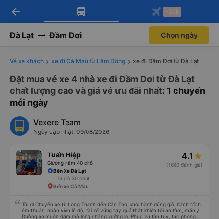
arrow_back
Tải app Vexere ngay!
Tải app Vexere
-30k
Mở app
Mở app
Nhận ưu đãi thành viên độc
-30k/ghế khi đặt vé máy bay qua
quyền
app
Đà Lạt
Đầm Dơi
Chọn ngày
Vé xe khách
xe đi Cà Mau từ Lâm Đồng
xe đi Đầm Dơi từ Đà Lạt
Đặt mua vé xe 4 nhà xe đi Đầm Dơi từ Đà Lạt
chất lượng cao và giá vé ưu đãi nhất
: 1 chuyến
mỗi ngày
Vexere Team
Ngày cập nhật: 09/08/2026
Tuấn Hiệp
4.1
Giường nằm 40 chỗ
(1660 đánh giá)
Bến Xe Đà Lạt
16 giờ 30 phút
Bến xe Cà Mau
Tôi đi Chuyến xe từ Long Thành đến Cần Thơ, khởi hành đúng giờ, hành trình
êm thuận, nhân viên lễ độ, tài xế vững tay quả thật khiến tôi an tâm, mãn ý.
Đường xa muôn dặm mà lòng chẳng vướng lo. Phục vụ tận tụy, tác phong