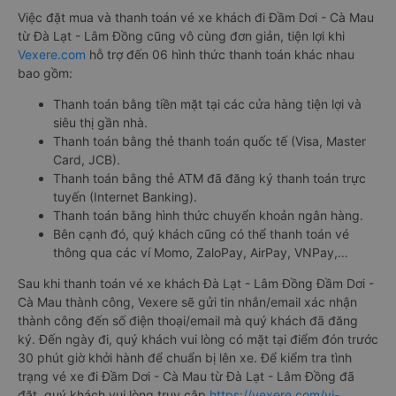
Việc đặt mua và thanh toán vé xe khách đi Đầm Dơi - Cà Mau
từ Đà Lạt - Lâm Đồng cũng vô cùng đơn giản, tiện lợi khi
Vexere.com
hỗ trợ đến 06 hình thức thanh toán khác nhau
bao gồm:
Thanh toán bằng tiền mặt tại các cửa hàng tiện lợi và
siêu thị gần nhà.
Thanh toán bằng thẻ thanh toán quốc tế (Visa, Master
Card, JCB).
Thanh toán bằng thẻ ATM đã đăng ký thanh toán trực
tuyến (Internet Banking).
Thanh toán bằng hình thức chuyển khoản ngân hàng.
Bên cạnh đó, quý khách cũng có thể thanh toán vé
thông qua các ví Momo, ZaloPay, AirPay, VNPay,…
Sau khi thanh toán vé xe khách Đà Lạt - Lâm Đồng Đầm Dơi -
Cà Mau thành công, Vexere sẽ gửi tin nhắn/email xác nhận
thành công đến số điện thoại/email mà quý khách đã đăng
ký. Đến ngày đi, quý khách vui lòng có mặt tại điểm đón trước
30 phút giờ khởi hành để chuẩn bị lên xe. Để kiểm tra tình
trạng vé xe đi Đầm Dơi - Cà Mau từ Đà Lạt - Lâm Đồng đã
đặt, quý khách vui lòng truy cập
https://vexere.com/vi-