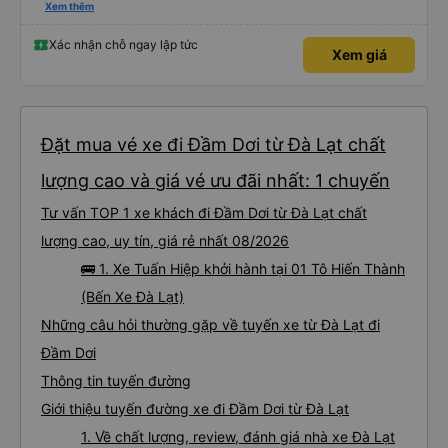
nghiêm cẩn, hiếm thấy giữa thời buổi kim tiền vội vã. Xã hội loạn đạo. Xin gửi
Xem thêm
lời tán dương chân thành, kính chúc nhà xe ngày một hưng thịnh, vạn lộ bình
an.”
Xác nhận chỗ ngay lập tức
Xem giá
Đặt mua vé xe đi Đầm Dơi từ Đà Lạt chất
lượng cao và giá vé ưu đãi nhất: 1 chuyến
Tư vấn TOP 1 xe khách đi Đầm Dơi từ Đà Lạt chất
lượng cao, uy tín, giá rẻ nhất 08/2026
🚌 1. Xe Tuấn Hiệp khởi hành tại 01 Tô Hiến Thành
(Bến Xe Đà Lạt)
Những câu hỏi thường gặp về tuyến xe từ Đà Lạt đi
Đầm Dơi
Thông tin tuyến đường
Giới thiệu tuyến đường xe đi Đầm Dơi từ Đà Lạt
1. Về chất lượng, review, đánh giá nhà xe Đà Lạt