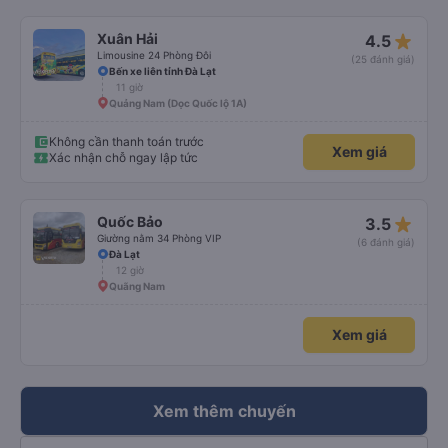
điều gì đó không thể xảy ra nhưng tôi sẽ đi lại với họ. 10/10
star_rate
Xuân Hải
4.5
Limousine 24 Phòng Đôi
(25 đánh giá)
Bến xe liên tỉnh Đà Lạt
11 giờ
Quảng Nam (Dọc Quốc lộ 1A)
Không cần thanh toán trước
Xem giá
Xác nhận chỗ ngay lập tức
star_rate
Quốc Bảo
3.5
Giường nằm 34 Phòng VIP
(6 đánh giá)
Đà Lạt
12 giờ
Quãng Nam
Xem giá
Xem thêm chuyến