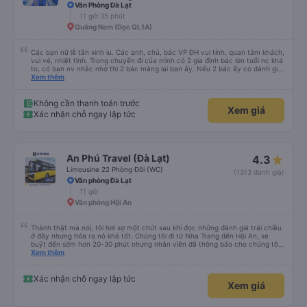
Văn Phòng Đà Lạt
11 giờ 35 phút
Quảng Nam (Dọc QL1A)
Các bạn nữ lễ tân xinh iu. Các anh, chú, bác VP ĐH vui tính, quan tâm khách,
vui vẻ, nhiệt tình. Trong chuyến đi của mình có 2 gia đình bác lớn tuổi nc khá
to, có bạn nv nhắc nhở thì 2 bác mắng lại bạn ấy. Nếu 2 bác ấy có đánh giá
xấu thì mình ngược lại nha. Bạn ấy nhắc nhở rất đúng. 2 bác nói rất to. To
Xem thêm
đến lỗi mình ngủ còn mơ được câu chuyện các bác nói với nhau xuất hiện
trong giấc mơ của mình luôn. Nên nếu bạn ấy bị phản ánh thì đừng trừ lương
bạn ấy nha. Nếu bạn ấy bị trừ thì bảo bạn ấy liên hệ sđt của mình, mình hỗ
Không cần thanh toán trước
Xem giá
trợ ạ. Số mình đuôi 666, chuyến ĐH-NT ngày 16/1. À các bạn nữ lễ tân xinh
Xác nhận chỗ ngay lập tức
iu còn đổi cho mình phòng đơn sang đôi xong còn note là (một mình) yêu
luôn. Nhưng phòng đôi mà nằm một thì mỗi lần xe rẽ 1 cái là ✈️ Ít đi xe khách
nhưng đủ để đánh giá 10/10.
An Phú Travel (Đà Lạt)
4.3
Limousine 22 Phòng Đôi (WC)
(1313 đánh giá)
Văn phòng Đà Lạt
11 giờ
Văn phòng Hội An
Thành thật mà nói, tôi hơi sợ một chút sau khi đọc những đánh giá trái chiều
ở đây nhưng hóa ra nó khá tốt. Chúng tôi đi từ Nha Trang đến Hội An, xe
buýt đến sớm hơn 20-30 phút nhưng nhân viên đã thông báo cho chúng tôi
trước 30 phút. Nhân viên bên trong cùng với tài xế thực sự tốt bụng, họ giúp
Xem thêm
chúng tôi mang hành lý và cho chúng tôi nước miễn phí cùng đồ ăn nhẹ.
Cabin sạch sẽ, có chăn và không gian ổn ngay cả với tôi (184 cm). Lái xe ổn
mà không bấm còi quá nhiều nhưng đừng mong đợi có giấc ngủ ngon vì
Xác nhận chỗ ngay lập tức
Xem giá
đường gập ghềnh và có nhiều khúc cua. Có 3-4 điểm dừng vệ sinh nhanh
chóng và xe buýt đến Hội An vào khoảng thời gian đã hứa. Tôi không biết liệu
chúng tôi có may mắn và những người khác cực kỳ xui xẻo hay họ mong đợi