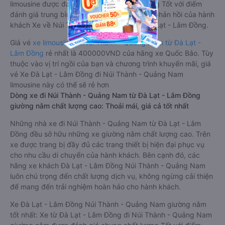
limousine được đánh giá chung có chất lượng Tốt với điểm
đánh giá trung bình từ 4.1/5 dựa trên 9500 phản hồi của hành
khách Xe về Núi Thành - Quảng Nam từ Đà Lạt - Lâm Đồng.
Giá vé
xe limousine đi Núi Thành - Quảng Nam từ Đà Lạt -
Lâm Đồng
rẻ nhất là 400000VND của hãng xe Quốc Bảo. Tùy
thuộc vào vị trí ngồi của bạn và chương trình khuyến mãi, giá
vé Xe Đà Lạt - Lâm Đồng đi Núi Thành - Quảng Nam
limousine này có thể sẽ rẻ hơn
Dòng xe đi Núi Thành - Quảng Nam từ Đà Lạt - Lâm Đồng
giường nằm chất lượng cao: Thoải mái, giá cả tốt nhất
Những nhà xe đi Núi Thành - Quảng Nam từ Đà Lạt - Lâm
Đồng đều sở hữu những xe giường nằm chất lượng cao. Trên
xe được trang bị đầy đủ các trang thiết bị hiện đại phục vụ
cho nhu cầu di chuyển của hành khách. Bên cạnh đó, các
hãng xe khách Đà Lạt - Lâm Đồng Núi Thành - Quảng Nam
luôn chú trọng đến chất lượng dịch vụ, không ngừng cải thiện
để mang đến trải nghiệm hoàn hảo cho hành khách.
Xe Đà Lạt - Lâm Đồng Núi Thành - Quảng Nam giường nằm
tốt nhất: Xe từ Đà Lạt - Lâm Đồng đi Núi Thành - Quảng Nam