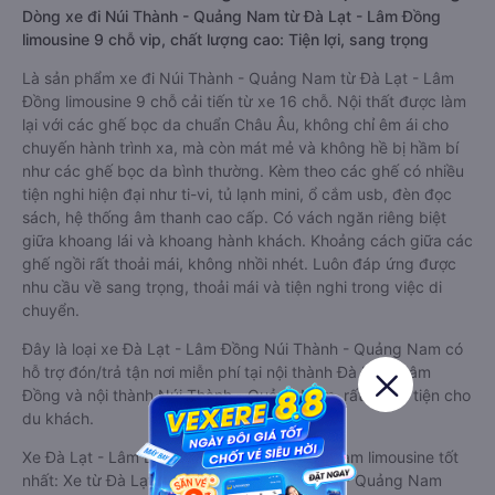
Dòng xe đi Núi Thành - Quảng Nam từ Đà Lạt - Lâm Đồng
limousine 9 chỗ vip, chất lượng cao: Tiện lợi, sang trọng
Là sản phẩm xe đi Núi Thành - Quảng Nam từ Đà Lạt - Lâm
Đồng limousine 9 chỗ cải tiến từ xe 16 chỗ. Nội thất được làm
lại với các ghế bọc da chuẩn Châu Âu, không chỉ êm ái cho
chuyến hành trình xa, mà còn mát mẻ và không hề bị hầm bí
như các ghế bọc da bình thường. Kèm theo các ghế có nhiều
tiện nghi hiện đại như ti-vi, tủ lạnh mini, ổ cắm usb, đèn đọc
sách, hệ thống âm thanh cao cấp. Có vách ngăn riêng biệt
giữa khoang lái và khoang hành khách. Khoảng cách giữa các
ghế ngồi rất thoải mái, không nhồi nhét. Luôn đáp ứng được
nhu cầu về sang trọng, thoải mái và tiện nghi trong việc di
chuyển.
Đây là loại xe Đà Lạt - Lâm Đồng Núi Thành - Quảng Nam có
hỗ trợ đón/trả tận nơi miễn phí tại nội thành Đà Lạt - Lâm
Đồng và nội thành Núi Thành - Quảng Nam, rất thuận tiện cho
du khách.
Xe Đà Lạt - Lâm Đồng Núi Thành - Quảng Nam limousine tốt
nhất: Xe từ Đà Lạt - Lâm Đồng đi Núi Thành - Quảng Nam