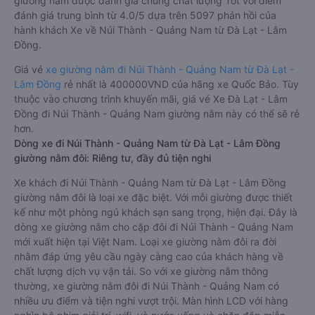
giường nằm được đánh giá chung chất lượng Tốt với điểm
đánh giá trung bình từ 4.0/5 dựa trên 5097 phản hồi của
hành khách Xe về Núi Thành - Quảng Nam từ Đà Lạt - Lâm
Đồng.
Giá vé
xe giường nằm đi Núi Thành - Quảng Nam từ Đà Lạt -
Lâm Đồng
rẻ nhất là 400000VND của hãng xe Quốc Bảo. Tùy
thuộc vào chương trình khuyến mãi, giá vé Xe Đà Lạt - Lâm
Đồng đi Núi Thành - Quảng Nam giường nằm này có thể sẽ rẻ
hơn.
Dòng xe đi Núi Thành - Quảng Nam từ Đà Lạt - Lâm Đồng
giường nằm đôi: Riêng tư, đầy đủ tiện nghi
Xe khách đi Núi Thành - Quảng Nam từ Đà Lạt - Lâm Đồng
giường nằm đôi là loại xe đặc biệt. Với mỗi giường được thiết
kế như một phòng ngủ khách sạn sang trọng, hiện đại. Đây là
dòng xe giường nằm cho cặp đôi đi Núi Thành - Quảng Nam
mới xuất hiện tại Việt Nam. Loại xe giường nằm đôi ra đời
nhằm đáp ứng yêu cầu ngày càng cao của khách hàng về
chất lượng dịch vụ vận tải. So với xe giường nằm thông
thường, xe giường nằm đôi đi Núi Thành - Quảng Nam có
nhiều ưu điểm và tiện nghi vượt trội. Màn hình LCD với hàng