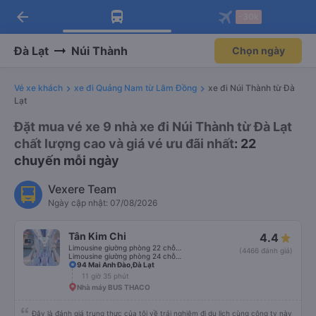
arrow_back
Tải app Vexere ngay!
Tải app Vexere
-30k
Mở app
Mở app
Nhận ưu đãi thành viên độc
-30k/ghế khi đặt vé máy bay qua
quyền
app
Đà Lạt
Núi Thành
Chọn ngày
Vé xe khách
xe đi Quảng Nam từ Lâm Đồng
xe đi Núi Thành từ Đà
Lạt
Đặt mua vé xe 9 nhà xe đi Núi Thành từ Đà Lạt
chất lượng cao và giá vé ưu đãi nhất
: 22
chuyến mỗi ngày
Vexere Team
Ngày cập nhật: 07/08/2026
Tân Kim Chi
4.4
Limousine giường phòng 22 chỗ (CABIN) (WC)
(4466 đánh giá)
Limousine giường phòng 24 chỗ (CABIN)
94 Mai Anh Đào,Đà Lạt
11 giờ 35 phút
Nhà máy BUS THACO
Đây là đánh giá trung thực của tôi về trải nghiệm đi du lịch cùng công ty này