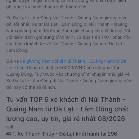
nghìn bộ phim giải trí, wifi, và nước uống và chăn đắp miễn
phí phục vụ hành khách suốt hành trình.
Xe Đà Lạt - Lâm Đồng Núi Thành - Quảng Nam giường nằm
đôi tốt nhất: Xe từ Đà Lạt - Lâm Đồng đi Núi Thành - Quảng
Nam giường nằm đôi được đánh giá chung có chất lượng Tốt
với điểm đánh giá trung bình từ 4.1/5 dựa trên 7401 phản hồi
của hành khách Xe về Núi Thành - Quảng Nam từ Đà Lạt -
Lâm Đồng.
Giá vé
xe giường nằm đôi đi Núi Thành - Quảng Nam từ Đà
Lạt - Lâm Đồng
rẻ nhất là 500000VND của hãng xe Tân
Quang Dũng. Tùy thuộc vào chương trình khuyến mãi, giá vé
Xe Đà Lạt - Lâm Đồng đi Núi Thành - Quảng Nam giường nằm
đôi này có thể sẽ rẻ hơn.
Tư vấn TOP 6 xe khách đi Núi Thành -
Quảng Nam từ Đà Lạt - Lâm Đồng chất
lượng cao, uy tín, giá rẻ nhất 08/2026
null
🚌 1. Xe Thanh Thủy - Đà Lạt khởi hành tại 296