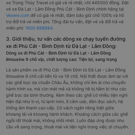
xe Trọng Thủy Travel có giá vé rẻ nhất, chỉ 445000 đồng. Đặt
vé xe Đà Lạt - Lâm Đồng Phù Cát - Bình Định chính hãng tại
Vexere.com
để có giá rẻ nhất, đảm bảo giữ chỗ 100% và hỗ
trợ đổi trả vé miễn phí. Tổng đài tư vấn, đặt vé và đổi trả vé
miễn phí:
1900 888684
.
3. Giới thiệu, tư vấn các dòng xe chạy tuyến đường
xe đi Phù Cát - Bình Định từ Đà Lạt - Lâm Đồng:
Dòng xe đi Phù Cát - Bình Định từ Đà Lạt - Lâm Đồng
limousine 9 chỗ vip, chất lượng cao: Tiện lợi, sang trọng
Là sản phẩm xe đi Phù Cát - Bình Định từ Đà Lạt - Lâm Đồng
limousine 9 chỗ cải tiến từ xe 16 chỗ. Nội thất được làm lại với
các ghế bọc da chuẩn Châu Âu, không chỉ êm ái cho chuyến
hành trình xa, mà còn mát mẻ và không hề bị hầm bí như các
ghế bọc da bình thường. Kèm theo các ghế có nhiều tiện nghi
hiện đại như ti-vi, tủ lạnh mini, ổ cắm usb, đèn đọc sách, hệ
thống âm thanh cao cấp. Có vách ngăn riêng biệt giữa
khoang lái và khoang hành khách. Khoảng cách giữa các ghế
ngồi rất thoải mái, không nhồi nhét. Luôn đáp ứng được nhu
cầu về sang trọng, thoải mái và tiện nghi trong việc di chuyển.