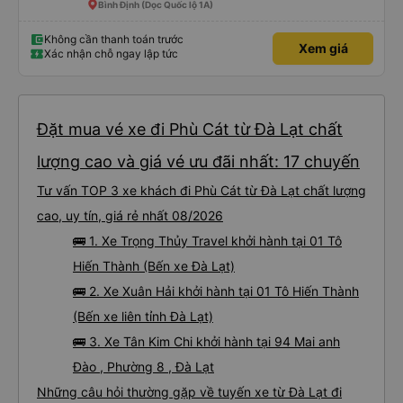
tưởng. Nhìn chung: Mặc dù có một vài bất tiện nhỏ, tôi đã có trải nghiệm
Bình Định (Dọc Quốc lộ 1A)
tích cực với công ty này. Đây là dịch vụ xe buýt tốt nhất mà tôi từng sử
dụng ở Việt Nam. Sự sạch sẽ, thoải mái và yên tĩnh tạo nên sự khác biệt
đáng kể và tôi sẽ giới thiệu dịch vụ này cho bất kỳ ai đi tuyến đường này.
Không cần thanh toán trước
Xem giá
Xác nhận chỗ ngay lập tức
Đặt mua vé xe đi Phù Cát từ Đà Lạt chất
lượng cao và giá vé ưu đãi nhất: 17 chuyến
Tư vấn TOP 3 xe khách đi Phù Cát từ Đà Lạt chất lượng
cao, uy tín, giá rẻ nhất 08/2026
🚌 1. Xe Trọng Thủy Travel khởi hành tại 01 Tô
Hiến Thành (Bến xe Đà Lạt)
🚌 2. Xe Xuân Hải khởi hành tại 01 Tô Hiến Thành
(Bến xe liên tỉnh Đà Lạt)
🚌 3. Xe Tân Kim Chi khởi hành tại 94 Mai anh
Đào , Phường 8 , Đà Lạt
Những câu hỏi thường gặp về tuyến xe từ Đà Lạt đi