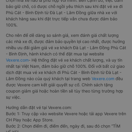
chọn nhà xe nào là phù hợp với mình. Bên cạnh đó, việc đảm
bảo giữ chỗ, có được chỗ ngồi yêu thích sau khi đặt vé xe đi
Phù Cát - Bình Định từ Đà Lạt - Lâm Đồng giữa nhà xe với
khách hàng sau khi đặt trực tiếp vẫn chưa được đảm bảo
100%.
Cho nên để dễ dàng so sánh giá, xem đánh giá chất lượng
các nhà xe đi, được đảm bảo quyền lợi cao nhất, được hưởng
nhiều ưu đãi giảm giá vé xe khách Đà Lạt - Lâm Đồng Phù Cát
- Bình Định, hành khách có thể đặt mua tại website
Vexere.com
- Hệ thống đặt vé xe khách chất lượng, và uy tín
nhất tại Việt Nam, đảm bảo giữ chỗ 100%. Đối với bất cứ giao
dịch đặt mua vé xe khách đi Phù Cát - Bình Định từ Đà Lạt -
Lâm Đồng nào của quý khách tại trang web
Vexere.com
đều
được Vexere cam kết giải quyết sự cố. Chính sách tặng
coupon giảm giá hoặc hoàn tiền sẽ tùy theo từng trường hợp
sự việc.
Hướng dẫn đặt vé tại Vexere.com:
Bước 1: Truy cập vào website Vexere hoặc tải app Vexere trên
CH Play hoặc App Store.
Bước 2: Chọn điểm đi, điểm đến, ngày đi, sau đó chọn “TÌM