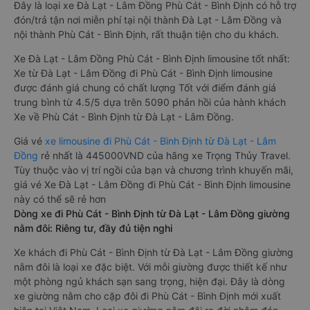
Đây là loại xe Đà Lạt - Lâm Đồng Phù Cát - Bình Định có hỗ trợ
đón/trả tận nơi miễn phí tại nội thành Đà Lạt - Lâm Đồng và
nội thành Phù Cát - Bình Định, rất thuận tiện cho du khách.
Xe Đà Lạt - Lâm Đồng Phù Cát - Bình Định limousine tốt nhất:
Xe từ Đà Lạt - Lâm Đồng đi Phù Cát - Bình Định limousine
được đánh giá chung có chất lượng Tốt với điểm đánh giá
trung bình từ 4.5/5 dựa trên 5090 phản hồi của hành khách
Xe về Phù Cát - Bình Định từ Đà Lạt - Lâm Đồng.
Giá vé
xe limousine đi Phù Cát - Bình Định từ Đà Lạt - Lâm
Đồng
rẻ nhất là 445000VND của hãng xe Trọng Thủy Travel.
Tùy thuộc vào vị trí ngồi của bạn và chương trình khuyến mãi,
giá vé Xe Đà Lạt - Lâm Đồng đi Phù Cát - Bình Định limousine
này có thể sẽ rẻ hơn
Dòng xe đi Phù Cát - Bình Định từ Đà Lạt - Lâm Đồng giường
nằm đôi: Riêng tư, đầy đủ tiện nghi
Xe khách đi Phù Cát - Bình Định từ Đà Lạt - Lâm Đồng giường
nằm đôi là loại xe đặc biệt. Với mỗi giường được thiết kế như
một phòng ngủ khách sạn sang trọng, hiện đại. Đây là dòng
xe giường nằm cho cặp đôi đi Phù Cát - Bình Định mới xuất