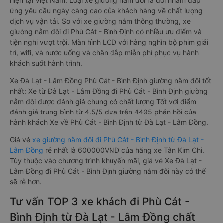
hiện tại Việt Nam. Loại xe giường nằm đôi ra đời nhằm đáp
ứng yêu cầu ngày càng cao của khách hàng về chất lượng
dịch vụ vận tải. So với xe giường nằm thông thường, xe
giường nằm đôi đi Phù Cát - Bình Định có nhiều ưu điểm và
tiện nghi vượt trội. Màn hình LCD với hàng nghìn bộ phim giải
trí, wifi, và nước uống và chăn đắp miễn phí phục vụ hành
khách suốt hành trình.
Xe Đà Lạt - Lâm Đồng Phù Cát - Bình Định giường nằm đôi tốt
nhất: Xe từ Đà Lạt - Lâm Đồng đi Phù Cát - Bình Định giường
nằm đôi được đánh giá chung có chất lượng Tốt với điểm
đánh giá trung bình từ 4.5/5 dựa trên 4495 phản hồi của
hành khách Xe về Phù Cát - Bình Định từ Đà Lạt - Lâm Đồng.
Giá vé
xe giường nằm đôi đi Phù Cát - Bình Định từ Đà Lạt -
Lâm Đồng
rẻ nhất là 600000VND của hãng xe Tân Kim Chi.
Tùy thuộc vào chương trình khuyến mãi, giá vé Xe Đà Lạt -
Lâm Đồng đi Phù Cát - Bình Định giường nằm đôi này có thể
sẽ rẻ hơn.
Tư vấn TOP 3 xe khách đi Phù Cát -
Bình Định từ Đà Lạt - Lâm Đồng chất