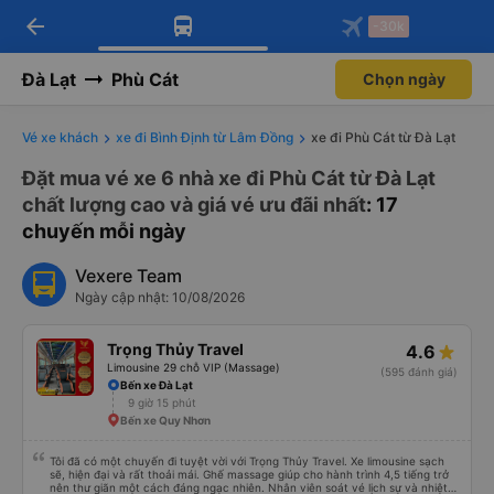
arrow_back
Tải app Vexere ngay!
Tải app Vexere
-30k
Mở app
Mở app
Nhận ưu đãi thành viên độc
-30k/ghế khi đặt vé máy bay qua
quyền
app
Đà Lạt
Phù Cát
Chọn ngày
Vé xe khách
xe đi Bình Định từ Lâm Đồng
xe đi Phù Cát từ Đà Lạt
Đặt mua vé xe 6 nhà xe đi Phù Cát từ Đà Lạt
chất lượng cao và giá vé ưu đãi nhất
: 17
chuyến mỗi ngày
Vexere Team
Ngày cập nhật: 10/08/2026
Trọng Thủy Travel
4.6
Limousine 29 chỗ VIP (Massage)
(595 đánh giá)
Bến xe Đà Lạt
9 giờ 15 phút
Bến xe Quy Nhơn
Tôi đã có một chuyến đi tuyệt vời với Trọng Thủy Travel. Xe limousine sạch
sẽ, hiện đại và rất thoải mái. Ghế massage giúp cho hành trình 4,5 tiếng trở
nên thư giãn một cách đáng ngạc nhiên. Nhân viên soát vé lịch sự và nhiệt