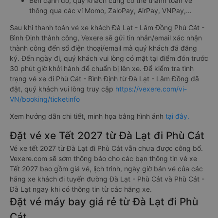
Bên cạnh đó, quý khách cũng có thể thanh toán vé
thông qua các ví Momo, ZaloPay, AirPay, VNPay,…
Sau khi thanh toán vé xe khách Đà Lạt - Lâm Đồng Phù Cát -
Bình Định thành công, Vexere sẽ gửi tin nhắn/email xác nhận
thành công đến số điện thoại/email mà quý khách đã đăng
ký. Đến ngày đi, quý khách vui lòng có mặt tại điểm đón trước
30 phút giờ khởi hành để chuẩn bị lên xe. Để kiểm tra tình
trạng vé xe đi Phù Cát - Bình Định từ Đà Lạt - Lâm Đồng đã
đặt, quý khách vui lòng truy cập
https://vexere.com/vi-
VN/booking/ticketinfo
Xem hướng dẫn chi tiết, minh họa bằng hình ảnh
tại đây.
Đặt vé xe Tết 2027 từ Đà Lạt đi Phù Cát
Vé xe tết 2027 từ Đà Lạt đi Phù Cát vẫn chưa được công bố.
Vexere.com sẽ sớm thông báo cho các bạn thông tin vé xe
Tết 2027 bao gồm giá vé, lịch trình, ngày giờ bán vé của các
hãng xe khách đi tuyến đường Đà Lạt - Phù Cát và Phù Cát -
Đà Lạt ngay khi có thông tin từ các hãng xe.
Đặt vé máy bay giá rẻ từ Đà Lạt đi Phù
Cát