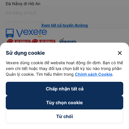
Đà Nẵng đi Hội An
Đà Nẵng đi Huế
Hải Phòng đi Hà Nội
Xem tất cả tuyến đường
close
Sử dụng cookie
Vexere dùng cookie để website hoạt động ổn định. Bạn có thể
xem chi tiết hoặc thay đổi lựa chọn bất kỳ lúc nào trong phần
keyboard_arrow_down
Về chúng tôi
Quản lý cookie. Tìm hiểu thêm trong
Chính sách Cookie
.
Chấp nhận tất cả
keyboard_arrow_down
Hỗ trợ
Tùy chọn cookie
keyboard_arrow_down
Trở thành đối tác
Từ chối
Đối tác thanh toán