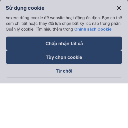
close
Sử dụng cookie
Vexere dùng cookie để website hoạt động ổn định. Bạn có thể
xem chi tiết hoặc thay đổi lựa chọn bất kỳ lúc nào trong phần
Quản lý cookie. Tìm hiểu thêm trong
Chính sách Cookie
.
Chấp nhận tất cả
Tùy chọn cookie
Từ chối
Theo dõi chúng tôi trên
Facebook
Tiktok
Youtube
Công ty TNHH Thương Mại Dịch Vụ Vexere
Địa chỉ đăng ký kinh doanh: 8C Chữ Đồng Tử, Phường Tân
Sơn Nhất, TP. Hồ Chí Minh, Việt Nam
Địa chỉ
:
Lầu 2, toà nhà H3 Circo Hoàng Diệu, 384 Hoàng Diệu,