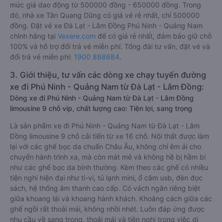
mức giá dao động từ 500000 đồng - 650000 đồng. Trong
đó, nhà xe Tân Quang Dũng có giá vé rẻ nhất, chỉ 500000
đồng. Đặt vé xe Đà Lạt - Lâm Đồng Phú Ninh - Quảng Nam
chính hãng tại
Vexere.com
để có giá rẻ nhất, đảm bảo giữ chỗ
100% và hỗ trợ đổi trả vé miễn phí. Tổng đài tư vấn, đặt vé và
đổi trả vé miễn phí:
1900 888684
.
3. Giới thiệu, tư vấn các dòng xe chạy tuyến đường
xe đi Phú Ninh - Quảng Nam từ Đà Lạt - Lâm Đồng:
Dòng xe đi Phú Ninh - Quảng Nam từ Đà Lạt - Lâm Đồng
limousine 9 chỗ vip, chất lượng cao: Tiện lợi, sang trọng
Là sản phẩm xe đi Phú Ninh - Quảng Nam từ Đà Lạt - Lâm
Đồng limousine 9 chỗ cải tiến từ xe 16 chỗ. Nội thất được làm
lại với các ghế bọc da chuẩn Châu Âu, không chỉ êm ái cho
chuyến hành trình xa, mà còn mát mẻ và không hề bị hầm bí
như các ghế bọc da bình thường. Kèm theo các ghế có nhiều
tiện nghi hiện đại như ti-vi, tủ lạnh mini, ổ cắm usb, đèn đọc
sách, hệ thống âm thanh cao cấp. Có vách ngăn riêng biệt
giữa khoang lái và khoang hành khách. Khoảng cách giữa các
ghế ngồi rất thoải mái, không nhồi nhét. Luôn đáp ứng được
nhu cầu về sang trọng, thoải mái và tiện nghi trong việc di