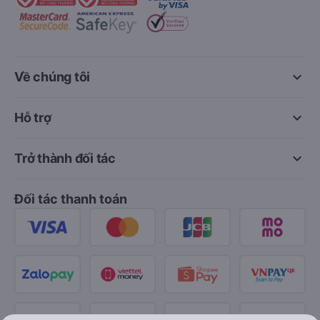
keyboard_arrow_down
Về chúng tôi
keyboard_arrow_down
Hỗ trợ
keyboard_arrow_down
Trở thành đối tác
Đối tác thanh toán