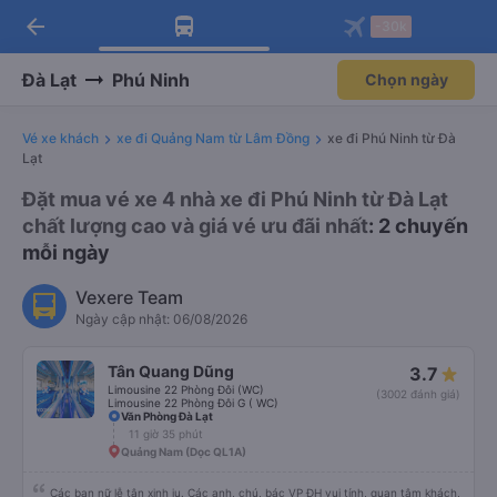
arrow_back
Tải app Vexere ngay!
Tải app Vexere
-30k
Mở app
Mở app
Nhận ưu đãi thành viên độc
-30k/ghế khi đặt vé máy bay qua
quyền
app
Đà Lạt
Phú Ninh
Chọn ngày
Vé xe khách
xe đi Quảng Nam từ Lâm Đồng
xe đi Phú Ninh từ Đà
Lạt
Đặt mua vé xe 4 nhà xe đi Phú Ninh từ Đà Lạt
chất lượng cao và giá vé ưu đãi nhất
: 2 chuyến
mỗi ngày
Vexere Team
Ngày cập nhật: 06/08/2026
Tân Quang Dũng
3.7
Limousine 22 Phòng Đôi (WC)
(3002 đánh giá)
Limousine 22 Phòng Đôi G ( WC)
Văn Phòng Đà Lạt
11 giờ 35 phút
Quảng Nam (Dọc QL1A)
Các bạn nữ lễ tân xinh iu. Các anh, chú, bác VP ĐH vui tính, quan tâm khách,