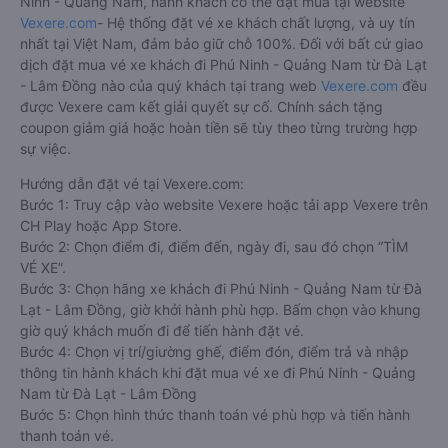
Ninh - Quảng Nam, hành khách có thể đặt mua tại website
Vexere.com
- Hệ thống đặt vé xe khách chất lượng, và uy tín
nhất tại Việt Nam, đảm bảo giữ chỗ 100%. Đối với bất cứ giao
dịch đặt mua vé xe khách đi Phú Ninh - Quảng Nam từ Đà Lạt
- Lâm Đồng nào của quý khách tại trang web
Vexere.com
đều
được Vexere cam kết giải quyết sự cố. Chính sách tặng
coupon giảm giá hoặc hoàn tiền sẽ tùy theo từng trường hợp
sự việc.
Hướng dẫn đặt vé tại Vexere.com:
Bước 1: Truy cập vào website Vexere hoặc tải app Vexere trên
CH Play hoặc App Store.
Bước 2: Chọn điểm đi, điểm đến, ngày đi, sau đó chọn “TÌM
VÉ XE”.
Bước 3: Chọn hãng xe khách đi Phú Ninh - Quảng Nam từ Đà
Lạt - Lâm Đồng, giờ khởi hành phù hợp. Bấm chọn vào khung
giờ quý khách muốn đi để tiến hành đặt vé.
Bước 4: Chọn vị trí/giường ghế, điểm đón, điểm trả và nhập
thông tin hành khách khi đặt mua vé xe đi Phú Ninh - Quảng
Nam từ Đà Lạt - Lâm Đồng
Bước 5: Chọn hình thức thanh toán vé phù hợp và tiến hành
thanh toán vé.