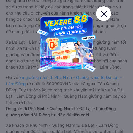
Đồng đều sở hữu những xe giường nằm chất lượng cao. Trên
xe được trang bị đầy đủ các trang thiết bị hiện đại phục vụ
cho nhu cầu di chuyển của hành khách. Bên cạnh đó, các
hãng xe khách Đà Lạt - Lâm Đồng Phú Ninh - Quảng Nam
luôn chú trọng đến chất lượng dịch vụ, không ngừng cải thiện
để mang đến trải nghiệm hoàn hảo cho hành khách.
Xe Đà Lạt - Lâm Đồng Phú Ninh - Quảng Nam giường nằm tốt
nhất: Xe từ Đà Lạt - Lâm Đồng đi Phú Ninh - Quảng Nam
giường nằm được đánh giá chung chất lượng Tốt với điểm
đánh giá trung bình từ 3.7/5 dựa trên 2998 phản hồi của hành
khách Xe về Phú Ninh - Quảng Nam từ Đà Lạt - Lâm Đồng.
Giá vé
xe giường nằm đi Phú Ninh - Quảng Nam từ Đà Lạt -
Lâm Đồng
rẻ nhất là 500000VND của hãng xe Tân Quang
Dũng. Tùy thuộc vào chương trình khuyến mãi, giá vé Xe Đà
Lạt - Lâm Đồng đi Phú Ninh - Quảng Nam giường nằm này có
thể sẽ rẻ hơn.
Dòng xe đi Phú Ninh - Quảng Nam từ Đà Lạt - Lâm Đồng
giường nằm đôi: Riêng tư, đầy đủ tiện nghi
Xe khách đi Phú Ninh - Quảng Nam từ Đà Lạt - Lâm Đồng
giường nằm đôi là loại xe đặc biệt. Với mỗi giường được thiết