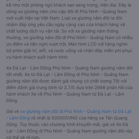
kế như một phòng ngủ khách sạn sang trọng, hiện đại. Đây là
dòng xe giường nằm cho cặp đôi đi Phú Ninh - Quảng Nam
mới xuất hiện tại Việt Nam. Loại xe giường nằm đôi ra đời
nhằm đáp ứng yêu cầu ngày càng cao của khách hàng về
chất lượng dịch vụ vận tải. So với xe giường nằm thông
thường, xe giường nằm đôi đi Phú Ninh - Quảng Nam có nhiều
ưu điểm và tiện nghi vượt trội. Màn hình LCD với hàng nghìn
bộ phim giải trí, wifi, và nước uống và chăn đắp miễn phí phục
vụ hành khách suốt hành trình.
Xe Đà Lạt - Lâm Đồng Phú Ninh - Quảng Nam giường nằm đôi
tốt nhất: Xe từ Đà Lạt - Lâm Đồng đi Phú Ninh - Quảng Nam
giường nằm đôi được đánh giá chung có chất lượng Tốt với
điểm đánh giá trung bình từ 3.7/5 dựa trên 2998 phản hồi của
hành khách Xe về Phú Ninh - Quảng Nam từ Đà Lạt - Lâm
Đồng.
Giá vé
xe giường nằm đôi đi Phú Ninh - Quảng Nam từ Đà Lạt
- Lâm Đồng
rẻ nhất là 500000VND của hãng xe Tân Quang
Dũng. Tùy thuộc vào chương trình khuyến mãi, giá vé Xe Đà
Lạt - Lâm Đồng đi Phú Ninh - Quảng Nam giường nằm đôi này
có thể sẽ rẻ hơn.