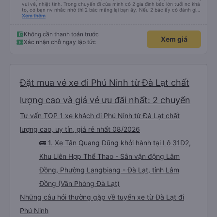
vui vẻ, nhiệt tình. Trong chuyến đi của mình có 2 gia đình bác lớn tuổi nc khá
to, có bạn nv nhắc nhở thì 2 bác mắng lại bạn ấy. Nếu 2 bác ấy có đánh giá
xấu thì mình ngược lại nha. Bạn ấy nhắc nhở rất đúng. 2 bác nói rất to. To
Xem thêm
đến lỗi mình ngủ còn mơ được câu chuyện các bác nói với nhau xuất hiện
trong giấc mơ của mình luôn. Nên nếu bạn ấy bị phản ánh thì đừng trừ lương
bạn ấy nha. Nếu bạn ấy bị trừ thì bảo bạn ấy liên hệ sđt của mình, mình hỗ
Không cần thanh toán trước
Xem giá
trợ ạ. Số mình đuôi 666, chuyến ĐH-NT ngày 16/1. À các bạn nữ lễ tân xinh
Xác nhận chỗ ngay lập tức
iu còn đổi cho mình phòng đơn sang đôi xong còn note là (một mình) yêu
luôn. Nhưng phòng đôi mà nằm một thì mỗi lần xe rẽ 1 cái là ✈️ Ít đi xe khách
nhưng đủ để đánh giá 10/10.
Đặt mua vé xe đi Phú Ninh từ Đà Lạt chất
lượng cao và giá vé ưu đãi nhất: 2 chuyến
Tư vấn TOP 1 xe khách đi Phú Ninh từ Đà Lạt chất
lượng cao, uy tín, giá rẻ nhất 08/2026
🚌 1. Xe Tân Quang Dũng khởi hành tại Lô 31D2,
Khu Liên Hợp Thể Thao - Sân vận động Lâm
Đồng, Phường Langbiang - Đà Lạt, tỉnh Lâm
Đồng (Văn Phòng Đà Lạt)
Những câu hỏi thường gặp về tuyến xe từ Đà Lạt đi
Phú Ninh