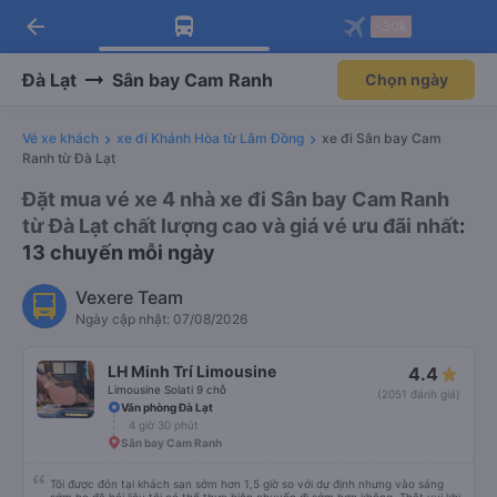
arrow_back
Tải app Vexere ngay!
Tải app Vexere
-30k
Mở app
Mở app
Nhận ưu đãi thành viên độc
-30k/ghế khi đặt vé máy bay qua
quyền
app
Đà Lạt
Sân bay Cam Ranh
Chọn ngày
Vé xe khách
xe đi Khánh Hòa từ Lâm Đồng
xe đi Sân bay Cam
Ranh từ Đà Lạt
Đặt mua vé xe 4 nhà xe đi Sân bay Cam Ranh
từ Đà Lạt chất lượng cao và giá vé ưu đãi nhất
:
13 chuyến mỗi ngày
Vexere Team
Ngày cập nhật: 07/08/2026
LH Minh Trí Limousine
4.4
Limousine Solati 9 chỗ
(2051 đánh giá)
Văn phòng Đà Lạt
4 giờ 30 phút
Sân bay Cam Ranh
Tôi được đón tại khách sạn sớm hơn 1,5 giờ so với dự định nhưng vào sáng