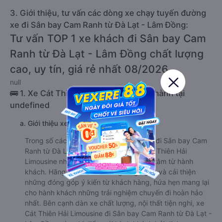
3. Giới thiệu, tư vấn các dòng xe chạy tuyến đường
xe đi Sân bay Cam Ranh từ Đà Lạt - Lâm Đồng:
Tư vấn TOP 1 xe khách đi Sân bay Cam
Ranh từ Đà Lạt - Lâm Đồng chất lượng
cao, uy tín, giá rẻ nhất 08/2026
null
🚌 1. Xe Cát Thiên Hải Limousine khởi hành tại
undefined
a. Giới thiệu xe Cát Thiên Hải Limousine
Trong số các hãng xe trên tuyến đường đi Sân bay Cam
Ranh từ Đà Lạt - Lâm Đồng , nhà xe Cát Thiên Hải
Limousine nhận được rất nhiều sự quan tâm từ hành
khách. Hãng xe luôn sẵn sàng lắng nghe và cải thiện
những đóng góp ý kiến từ khách hàng, hứa hẹn mang lại
cho hành khách những trải nghiệm chuyến đi hoàn hảo
nhất. Bên cạnh dàn xe chất lượng, nội thất tiện nghi, xe
Cát Thiên Hải Limousine đi Sân bay Cam Ranh từ Đà Lạt -