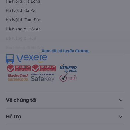
Hà Nội đi Hạ Long
Hà Nội đi Sa Pa
Hà Nội đi Tam Đảo
Đà Nẵng đi Hội An
Đà Nẵng đi Huế
Hải Phòng đi Hà Nội
Xem tất cả tuyến đường
keyboard_arrow_down
Về chúng tôi
keyboard_arrow_down
Hỗ trợ