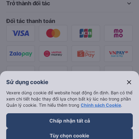
keyboard_arrow_down
Trở thành đối tác
Đối tác thanh toán
close
Sử dụng cookie
Vexere dùng cookie để website hoạt động ổn định. Bạn có thể
xem chi tiết hoặc thay đổi lựa chọn bất kỳ lúc nào trong phần
Quản lý cookie. Tìm hiểu thêm trong
Chính sách Cookie
.
Chấp nhận tất cả
Tùy chọn cookie