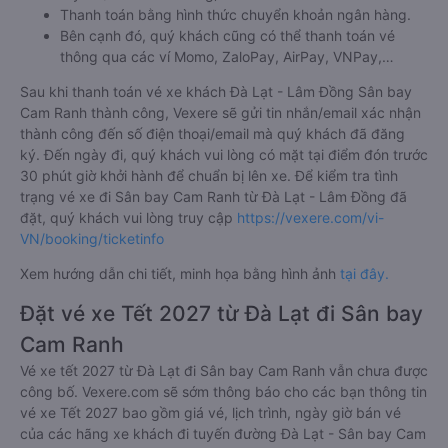
Thanh toán bằng hình thức chuyển khoản ngân hàng.
Bên cạnh đó, quý khách cũng có thể thanh toán vé
thông qua các ví Momo, ZaloPay, AirPay, VNPay,…
Sau khi thanh toán vé xe khách Đà Lạt - Lâm Đồng Sân bay
Cam Ranh thành công, Vexere sẽ gửi tin nhắn/email xác nhận
thành công đến số điện thoại/email mà quý khách đã đăng
ký. Đến ngày đi, quý khách vui lòng có mặt tại điểm đón trước
30 phút giờ khởi hành để chuẩn bị lên xe. Để kiểm tra tình
trạng vé xe đi Sân bay Cam Ranh từ Đà Lạt - Lâm Đồng đã
đặt, quý khách vui lòng truy cập
https://vexere.com/vi-
VN/booking/ticketinfo
Xem hướng dẫn chi tiết, minh họa bằng hình ảnh
tại đây.
Đặt vé xe Tết 2027 từ Đà Lạt đi Sân bay
Cam Ranh
Vé xe tết 2027 từ Đà Lạt đi Sân bay Cam Ranh vẫn chưa được
công bố. Vexere.com sẽ sớm thông báo cho các bạn thông tin
vé xe Tết 2027 bao gồm giá vé, lịch trình, ngày giờ bán vé
của các hãng xe khách đi tuyến đường Đà Lạt - Sân bay Cam