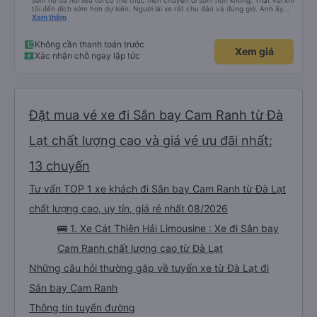
sớm họ đã hỏi liệu tôi có thể thực hiện chuyến đi sớm hơn không. Thật vui khi
tôi đến đích sớm hơn dự kiến. Người lái xe rất chu đáo và đúng giờ. Anh ấy
không nói được nhiều tiếng Anh nhưng chúng tôi hiểu nhau rất nhiều nhờ
Xem thêm
google dịch. Xe buýt khá thoải mái, sạch sẽ, có cửa sổ có mái che để dễ
dàng nghỉ ngơi, được cung cấp chăn và nước. Người lái xe không gặp vấn đề
gì khi đi những đường vòng nhỏ để thả người tại điểm đến vì tất cả chúng tôi
Không cần thanh toán trước
Xem giá
đều đã gần đến điểm trả khách. Nhìn chung, đó là một trải nghiệm rất thú vị
Xác nhận chỗ ngay lập tức
và tôi chắc chắn giới thiệu công ty này.
Đặt mua vé xe đi Sân bay Cam Ranh từ Đà
Lạt chất lượng cao và giá vé ưu đãi nhất:
13 chuyến
Tư vấn TOP 1 xe khách đi Sân bay Cam Ranh từ Đà Lạt
chất lượng cao, uy tín, giá rẻ nhất 08/2026
🚌 1. Xe Cát Thiên Hải Limousine : Xe đi Sân bay
Cam Ranh chất lượng cao từ Đà Lạt
Những câu hỏi thường gặp về tuyến xe từ Đà Lạt đi
Sân bay Cam Ranh
Thông tin tuyến đường