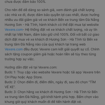
chưa được đảm bảo 100%.
Cho nên để dễ dàng so sánh giá, xem đánh giá chất lượng
các nhà xe đi, được đảm bảo quyền lợi cao nhất, được hưởng
nhiều ưu đãi giảm giá vé xe khách Bến xe trung tâm Đà Nẵng
Hương Sơn - Hà Tĩnh, hành khách có thể đặt mua tại website
Vexere.com
- Hệ thống đặt vé xe khách chất lượng, và uy tín
nhất tại Việt Nam, đảm bảo giữ chỗ 100%. Đối với bất cứ giao
dịch đặt mua vé xe khách đi Hương Sơn - Hà Tĩnh từ Bến xe
trung tâm Đà Nẵng nào của quý khách tại trang web
Vexere.com
đều được Vexere cam kết giải quyết sự cố. Chính
sách tặng coupon giảm giá hoặc hoàn tiền sẽ tùy theo từng
trường hợp sự việc.
Hướng dẫn đặt vé tại Vexere.com:
Bước 1: Truy cập vào website Vexere hoặc tải app Vexere trên
CH Play hoặc App Store.
Bước 2: Chọn điểm đi, điểm đến, ngày đi, sau đó chọn “TÌM
VÉ XE”.
Bước 3: Chọn hãng xe khách đi Hương Sơn - Hà Tĩnh từ Bến
xe trung tâm Đà Nẵng, giờ khởi hành phù hợp. Bấm chọn vào
khung giờ quý khách muốn đi để tiến hành đặt vé.