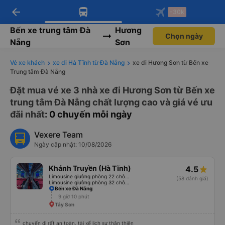
arrow_back
Tải app Vexere ngay!
Tải app Vexere
-30k
Mở app
Mở app
Nhận ưu đãi thành viên độc
-30k/ghế khi đặt vé máy bay qua
quyền
app
Bến xe trung tâm Đà
Hương
Chọn ngày
Nẵng
Sơn
Vé xe khách
xe đi Hà Tĩnh từ Đà Nẵng
xe đi Hương Sơn từ Bến xe
Trung tâm Đà Nẵng
Đặt mua vé xe 3 nhà xe đi Hương Sơn từ Bến xe
trung tâm Đà Nẵng chất lượng cao và giá vé ưu
đãi nhất
: 0 chuyến mỗi ngày
Vexere Team
Ngày cập nhật: 10/08/2026
Khánh Truyền (Hà Tĩnh)
4.5
Limousine giường phòng 22 chỗ (WC)
(58 đánh giá)
Limousine giường phòng 32 chỗ (WC)
Bến xe Đà Nẵng
9 giờ 10 phút
Tây Sơn
chuyến đi rất an toàn, tài xế lịch sự thân thiện