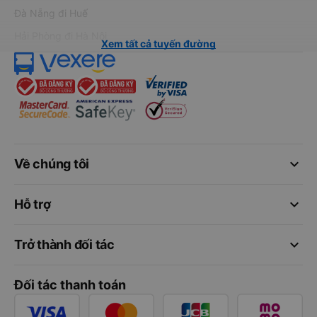
Đà Nẵng đi Huế
Hải Phòng đi Hà Nội
Xem tất cả tuyến đường
keyboard_arrow_down
Về chúng tôi
keyboard_arrow_down
Hỗ trợ
keyboard_arrow_down
Trở thành đối tác
Đối tác thanh toán