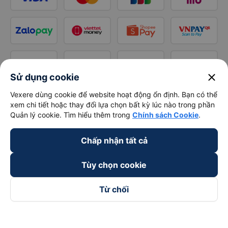
close
Sử dụng cookie
Vexere dùng cookie để website hoạt động ổn định. Bạn có thể
xem chi tiết hoặc thay đổi lựa chọn bất kỳ lúc nào trong phần
Quản lý cookie. Tìm hiểu thêm trong
Chính sách Cookie
.
Chấp nhận tất cả
Tùy chọn cookie
Từ chối
Theo dõi chúng tôi trên
Facebook
Tiktok
Youtube