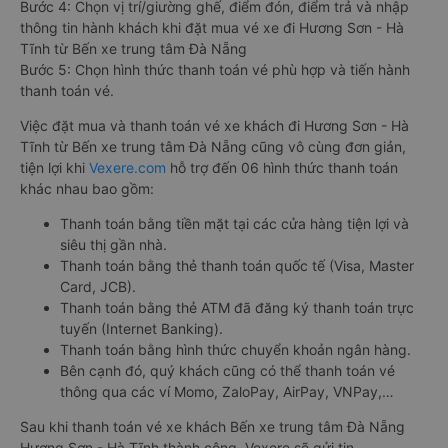
Bước 4: Chọn vị trí/giường ghế, điểm đón, điểm trả và nhập
thông tin hành khách khi đặt mua vé xe đi Hương Sơn - Hà
Tĩnh từ Bến xe trung tâm Đà Nẵng
Bước 5: Chọn hình thức thanh toán vé phù hợp và tiến hành
thanh toán vé.
Việc đặt mua và thanh toán vé xe khách đi Hương Sơn - Hà
Tĩnh từ Bến xe trung tâm Đà Nẵng cũng vô cùng đơn giản,
tiện lợi khi
Vexere.com
hỗ trợ đến 06 hình thức thanh toán
khác nhau bao gồm:
Thanh toán bằng tiền mặt tại các cửa hàng tiện lợi và
siêu thị gần nhà.
Thanh toán bằng thẻ thanh toán quốc tế (Visa, Master
Card, JCB).
Thanh toán bằng thẻ ATM đã đăng ký thanh toán trực
tuyến (Internet Banking).
Thanh toán bằng hình thức chuyển khoản ngân hàng.
Bên cạnh đó, quý khách cũng có thể thanh toán vé
thông qua các ví Momo, ZaloPay, AirPay, VNPay,…
Sau khi thanh toán vé xe khách Bến xe trung tâm Đà Nẵng
Hương Sơn - Hà Tĩnh thành công, Vexere sẽ gửi tin