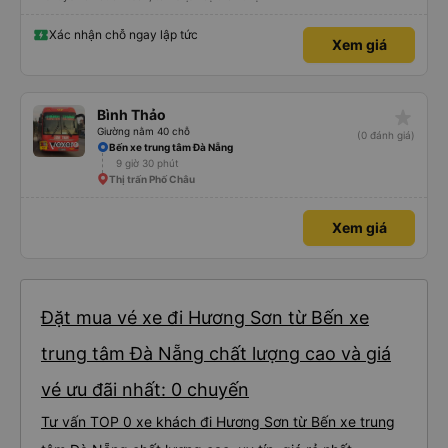
Xác nhận chỗ ngay lập tức
Xem giá
star_rate
Bình Thảo
Giường nằm 40 chỗ
(0 đánh giá)
Bến xe trung tâm Đà Nẵng
9 giờ 30 phút
Thị trấn Phố Châu
Xem giá
Đặt mua vé xe đi Hương Sơn từ Bến xe
trung tâm Đà Nẵng chất lượng cao và giá
vé ưu đãi nhất: 0 chuyến
Tư vấn TOP 0 xe khách đi Hương Sơn từ Bến xe trung