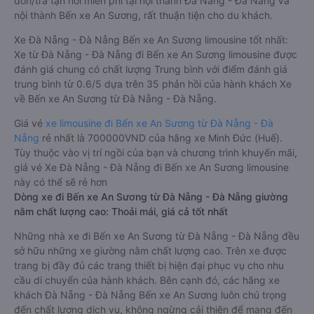
đón/trả tận nơi miễn phí tại nội thành Đà Nẵng - Đà Nẵng và
nội thành Bến xe An Sương, rất thuận tiện cho du khách.
Xe Đà Nẵng - Đà Nẵng Bến xe An Sương limousine tốt nhất:
Xe từ Đà Nẵng - Đà Nẵng đi Bến xe An Sương limousine được
đánh giá chung có chất lượng Trung bình với điểm đánh giá
trung bình từ 0.6/5 dựa trên 35 phản hồi của hành khách Xe
về Bến xe An Sương từ Đà Nẵng - Đà Nẵng.
Giá vé
xe limousine đi Bến xe An Sương từ Đà Nẵng - Đà
Nẵng
rẻ nhất là 700000VND của hãng xe Minh Đức (Huế).
Tùy thuộc vào vị trí ngồi của bạn và chương trình khuyến mãi,
giá vé Xe Đà Nẵng - Đà Nẵng đi Bến xe An Sương limousine
này có thể sẽ rẻ hơn
Dòng xe đi Bến xe An Sương từ Đà Nẵng - Đà Nẵng giường
nằm chất lượng cao: Thoải mái, giá cả tốt nhất
Những nhà xe đi Bến xe An Sương từ Đà Nẵng - Đà Nẵng đều
sở hữu những xe giường nằm chất lượng cao. Trên xe được
trang bị đầy đủ các trang thiết bị hiện đại phục vụ cho nhu
cầu di chuyển của hành khách. Bên cạnh đó, các hãng xe
khách Đà Nẵng - Đà Nẵng Bến xe An Sương luôn chú trọng
đến chất lượng dịch vụ, không ngừng cải thiện để mang đến