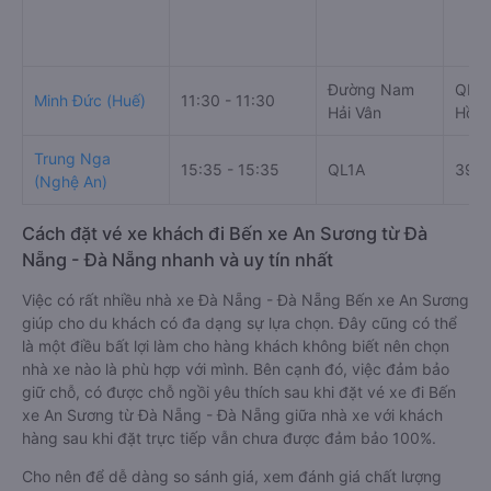
Đường Nam
QL22
Minh Đức (Huế)
11:30 - 11:30
Hải Vân
Hồ C
Trung Nga
15:35 - 15:35
QL1A
395 
(Nghệ An)
Cách đặt vé xe khách đi Bến xe An Sương từ Đà
Nẵng - Đà Nẵng nhanh và uy tín nhất
Việc có rất nhiều nhà xe Đà Nẵng - Đà Nẵng Bến xe An Sương
giúp cho du khách có đa dạng sự lựa chọn. Đây cũng có thể
là một điều bất lợi làm cho hàng khách không biết nên chọn
nhà xe nào là phù hợp với mình. Bên cạnh đó, việc đảm bảo
giữ chỗ, có được chỗ ngồi yêu thích sau khi đặt vé xe đi Bến
xe An Sương từ Đà Nẵng - Đà Nẵng giữa nhà xe với khách
hàng sau khi đặt trực tiếp vẫn chưa được đảm bảo 100%.
Cho nên để dễ dàng so sánh giá, xem đánh giá chất lượng