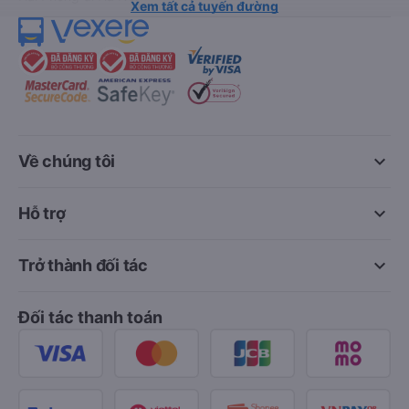
Xem tất cả tuyến đường
keyboard_arrow_down
Về chúng tôi
keyboard_arrow_down
Hỗ trợ
keyboard_arrow_down
Trở thành đối tác
Đối tác thanh toán