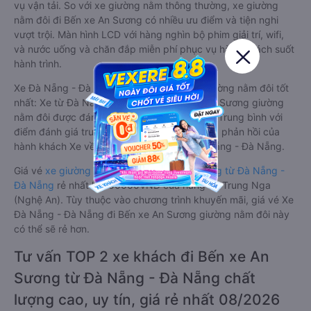
vụ vận tải. So với xe giường nằm thông thường, xe giường
nằm đôi đi Bến xe An Sương có nhiều ưu điểm và tiện nghi
vượt trội. Màn hình LCD với hàng nghìn bộ phim giải trí, wifi,
và nước uống và chăn đắp miễn phí phục vụ hành khách suốt
hành trình.
Xe Đà Nẵng - Đà Nẵng Bến xe An Sương giường nằm đôi tốt
nhất: Xe từ Đà Nẵng - Đà Nẵng đi Bến xe An Sương giường
nằm đôi được đánh giá chung có chất lượng Trung bình với
điểm đánh giá trung bình từ 0.0/5 dựa trên 0 phản hồi của
hành khách Xe về Bến xe An Sương từ Đà Nẵng - Đà Nẵng.
Giá vé
xe giường nằm đôi đi Bến xe An Sương từ Đà Nẵng -
Đà Nẵng
rẻ nhất là 800000VND của hãng xe Trung Nga
(Nghệ An). Tùy thuộc vào chương trình khuyến mãi, giá vé Xe
Đà Nẵng - Đà Nẵng đi Bến xe An Sương giường nằm đôi này
có thể sẽ rẻ hơn.
Tư vấn TOP 2 xe khách đi Bến xe An
Sương từ Đà Nẵng - Đà Nẵng chất
lượng cao, uy tín, giá rẻ nhất 08/2026