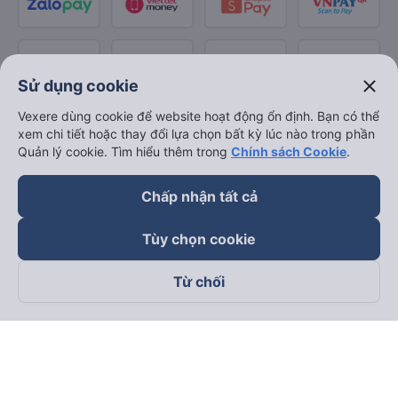
close
Sử dụng cookie
Vexere dùng cookie để website hoạt động ổn định. Bạn có thể
xem chi tiết hoặc thay đổi lựa chọn bất kỳ lúc nào trong phần
Quản lý cookie. Tìm hiểu thêm trong
Chính sách Cookie
.
Chấp nhận tất cả
Tùy chọn cookie
Từ chối
Theo dõi chúng tôi trên
Facebook
Tiktok
Youtube
Công ty TNHH Thương Mại Dịch Vụ Vexere