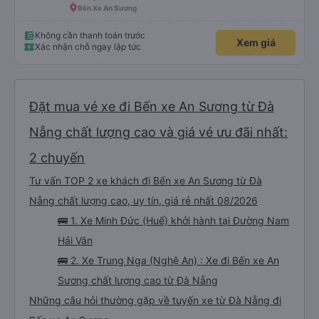
Bến Xe An Sương
Không cần thanh toán trước
Xem giá
Xác nhận chỗ ngay lập tức
Đặt mua vé xe đi Bến xe An Sương từ Đà
Nẵng chất lượng cao và giá vé ưu đãi nhất:
2 chuyến
Tư vấn TOP 2 xe khách đi Bến xe An Sương từ Đà
Nẵng chất lượng cao, uy tín, giá rẻ nhất 08/2026
🚌 1. Xe Minh Đức (Huế) khởi hành tại Đường Nam
Hải Vân
🚌 2. Xe Trung Nga (Nghệ An) : Xe đi Bến xe An
Sương chất lượng cao từ Đà Nẵng
Những câu hỏi thường gặp về tuyến xe từ Đà Nẵng đi