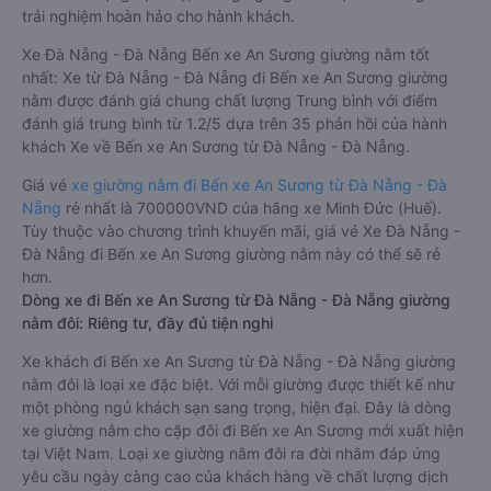
trải nghiệm hoàn hảo cho hành khách.
Xe Đà Nẵng - Đà Nẵng Bến xe An Sương giường nằm tốt
nhất: Xe từ Đà Nẵng - Đà Nẵng đi Bến xe An Sương giường
nằm được đánh giá chung chất lượng Trung bình với điểm
đánh giá trung bình từ 1.2/5 dựa trên 35 phản hồi của hành
khách Xe về Bến xe An Sương từ Đà Nẵng - Đà Nẵng.
Giá vé
xe giường nằm đi Bến xe An Sương từ Đà Nẵng - Đà
Nẵng
rẻ nhất là 700000VND của hãng xe Minh Đức (Huế).
Tùy thuộc vào chương trình khuyến mãi, giá vé Xe Đà Nẵng -
Đà Nẵng đi Bến xe An Sương giường nằm này có thể sẽ rẻ
hơn.
Dòng xe đi Bến xe An Sương từ Đà Nẵng - Đà Nẵng giường
nằm đôi: Riêng tư, đầy đủ tiện nghi
Xe khách đi Bến xe An Sương từ Đà Nẵng - Đà Nẵng giường
nằm đôi là loại xe đặc biệt. Với mỗi giường được thiết kế như
một phòng ngủ khách sạn sang trọng, hiện đại. Đây là dòng
xe giường nằm cho cặp đôi đi Bến xe An Sương mới xuất hiện
tại Việt Nam. Loại xe giường nằm đôi ra đời nhằm đáp ứng
yêu cầu ngày càng cao của khách hàng về chất lượng dịch