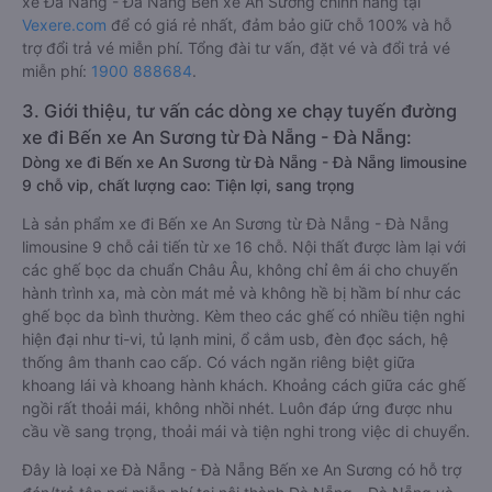
xe Đà Nẵng - Đà Nẵng Bến xe An Sương chính hãng tại
Vexere.com
để có giá rẻ nhất, đảm bảo giữ chỗ 100% và hỗ
trợ đổi trả vé miễn phí. Tổng đài tư vấn, đặt vé và đổi trả vé
miễn phí:
1900 888684
.
3. Giới thiệu, tư vấn các dòng xe chạy tuyến đường
xe đi Bến xe An Sương từ Đà Nẵng - Đà Nẵng:
Dòng xe đi Bến xe An Sương từ Đà Nẵng - Đà Nẵng limousine
9 chỗ vip, chất lượng cao: Tiện lợi, sang trọng
Là sản phẩm xe đi Bến xe An Sương từ Đà Nẵng - Đà Nẵng
limousine 9 chỗ cải tiến từ xe 16 chỗ. Nội thất được làm lại với
các ghế bọc da chuẩn Châu Âu, không chỉ êm ái cho chuyến
hành trình xa, mà còn mát mẻ và không hề bị hầm bí như các
ghế bọc da bình thường. Kèm theo các ghế có nhiều tiện nghi
hiện đại như ti-vi, tủ lạnh mini, ổ cắm usb, đèn đọc sách, hệ
thống âm thanh cao cấp. Có vách ngăn riêng biệt giữa
khoang lái và khoang hành khách. Khoảng cách giữa các ghế
ngồi rất thoải mái, không nhồi nhét. Luôn đáp ứng được nhu
cầu về sang trọng, thoải mái và tiện nghi trong việc di chuyển.
Đây là loại xe Đà Nẵng - Đà Nẵng Bến xe An Sương có hỗ trợ