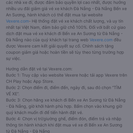
các nhà xe đi, được đảm bảo quyền lợi cao nhất, được hưởng
nhiều ưu đãi giảm giá vé xe khách Đà Nẵng - Đà Nẵng Bến xe
An Sương, hành khách có thể đặt mua tại website
Vexere.com
- Hệ thống đặt vé xe khách chất lượng, và uy tín
nhất tại Việt Nam, đảm bảo giữ chỗ 100%. Đối với bất cứ giao
dịch đặt mua vé xe khách đi Bến xe An Sương từ Đà Nẵng -
Đà Nẵng nào của quý khách tại trang web
Vexere.com
đều
được Vexere cam kết giải quyết sự cố. Chính sách tặng
coupon giảm giá hoặc hoàn tiền sẽ tùy theo từng trường hợp
sự việc.
Hướng dẫn đặt vé tại Vexere.com:
Bước 1: Truy cập vào website Vexere hoặc tải app Vexere trên
CH Play hoặc App Store.
Bước 2: Chọn điểm đi, điểm đến, ngày đi, sau đó chọn “TÌM
VÉ XE”.
Bước 3: Chọn hãng xe khách đi Bến xe An Sương từ Đà Nẵng
- Đà Nẵng, giờ khởi hành phù hợp. Bấm chọn vào khung giờ
quý khách muốn đi để tiến hành đặt vé.
Bước 4: Chọn vị trí/giường ghế, điểm đón, điểm trả và nhập
thông tin hành khách khi đặt mua vé xe đi Bến xe An Sương
từ Đà Nẵng - Đà Nẵng