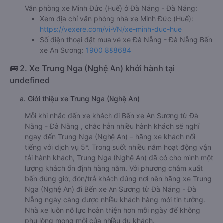
Văn phòng xe Minh Đức (Huế) ở Đà Nẵng - Đà Nẵng:
Xem địa chỉ văn phòng nhà xe Minh Đức (Huế):
https://vexere.com/vi-VN/xe-minh-duc-hue
Số điện thoại đặt mua vé xe Đà Nẵng - Đà Nẵng Bến
xe An Sương:
1900 888684
🚌 2. Xe Trung Nga (Nghệ An) khởi hành tại
undefined
a. Giới thiệu xe Trung Nga (Nghệ An)
Mỗi khi nhắc đến xe khách đi Bến xe An Sương từ Đà
Nẵng - Đà Nẵng , chắc hẳn nhiều hành khách sẽ nghĩ
ngay đến Trung Nga (Nghệ An) – hãng xe khách nổi
tiếng với dịch vụ 5*. Trong suốt nhiều năm hoạt động vận
tải hành khách, Trung Nga (Nghệ An) đã có cho mình một
lượng khách ổn định hàng năm. Với phương châm xuất
bến đúng giờ, đón/trả khách đúng nơi nên hãng xe Trung
Nga (Nghệ An) đi Bến xe An Sương từ Đà Nẵng - Đà
Nẵng ngày càng được nhiều khách hàng mới tin tưởng.
Nhà xe luôn nỗ lực hoàn thiện hơn mỗi ngày để không
phụ lòng mong mỏi của nhiều du khách.