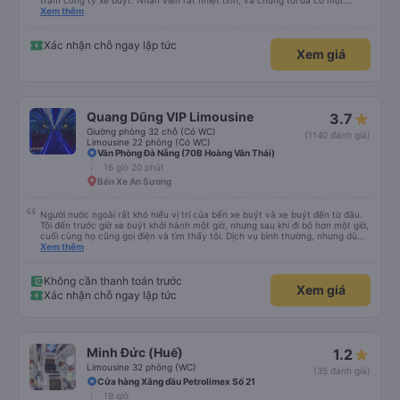
trăm công ty xe buýt. Nhân viên rất nhiệt tình, và chúng tôi đã có một
chuyến đi sạch sẽ, thoải mái. Chúng tôi thậm chí còn được nghỉ ăn. Điều
Xem thêm
tuyệt vời nhất đối với tôi là xe rất yên tĩnh và thoải mái, điều mà tôi rất hài
lòng. Cảm ơn rất nhiều vì tất cả mọi thứ. Mọi thứ đều vượt quá mong đợi của
tôi. Nếu bạn muốn đi du lịch an toàn và thoải mái ở một đất nước xa lạ, MP
Xác nhận chỗ ngay lập tức
Xem giá
Bus chắc chắn nên là lựa chọn hàng đầu của bạn. ;)
Quang Dũng VIP Limousine
3.7
Giường phòng 32 chỗ (Có WC)
(1140 đánh giá)
Limousine 22 phòng (Có WC)
Văn Phòng Đà Nẵng (70B Hoàng Văn Thái)
16 giờ 20 phút
Bến Xe An Sương
Người nước ngoài rất khó hiểu vị trí của bến xe buýt và xe buýt đến từ đâu.
Tôi đến trước giờ xe buýt khởi hành một giờ, nhưng sau khi đi bộ hơn một giờ,
cuối cùng họ cũng gọi điện và tìm thấy tôi. Dịch vụ bình thường, nhưng dù
sao thì tôi ngủ ngon hơn ở khách sạn vì tôi rất thoải mái. Sẽ tuyệt hơn nếu
Xem thêm
tiếng còi xe bớt to hơn. Nhưng tôi thích nó nên tôi cho điểm tối đa. Cảm ơn
bạn rất nhiều.
Không cần thanh toán trước
Xem giá
Xác nhận chỗ ngay lập tức
Minh Đức (Huế)
1.2
Limousine 32 phòng (WC)
(35 đánh giá)
Cửa hàng Xăng dầu Petrolimex Số 21
19 giờ