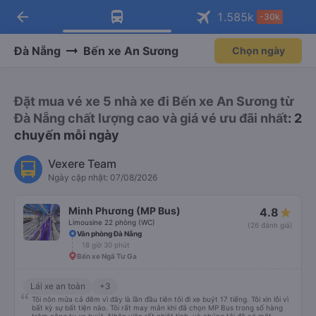
arrow_back
Tải app Vexere ngay!
Tải app Vexere
1.585
k
-30k
Mở app
Mở app
Nhận ưu đãi thành viên độc
-30k/ghế khi đặt vé máy bay qua
quyền
app
Đà Nẵng
Bến xe An Sương
Chọn ngày
Đặt mua vé xe 5 nhà xe đi Bến xe An Sương từ
Đà Nẵng chất lượng cao và giá vé ưu đãi nhất
: 2
chuyến mỗi ngày
Vexere Team
Ngày cập nhật: 07/08/2026
Minh Phương (MP Bus)
4.8
Limousine 22 phòng (WC)
(26 đánh giá)
Văn phòng Đà Nẵng
18 giờ 30 phút
Bến xe Ngã Tư Ga
Lái xe an toàn
+3
Tôi nôn mửa cả đêm vì đây là lần đầu tiên tôi đi xe buýt 17 tiếng. Tôi xin lỗi vì
bất kỳ sự bất tiện nào. Tôi rất may mắn khi đã chọn MP Bus trong số hàng