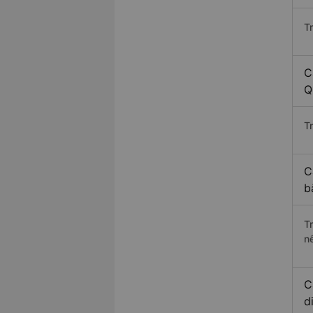
T
C
Q
Tr
C
b
T
n
C
d