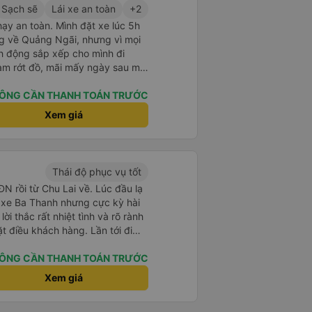
Sạch sẽ
Lái xe an toàn
+2
hạy an toàn. Mình đặt xe lúc 5h
g về Quảng Ngãi, nhưng vì mọi
h động sắp xếp cho mình đi
àm rớt đồ, mãi mấy ngày sau mới
 cũng giúp mình tìm lại. Lần sau
ng Ngãi thì mình sẽ đi tiếp với
ÔNG CẦN THANH TOÁN TRƯỚC
Xem giá
Thái độ phục vụ tốt
N rồi từ Chu Lai về. Lúc đầu lạ
hử xe Ba Thanh nhưng cực kỳ hài
 lời thắc rất nhiệt tình và rõ rành
u khách hàng. Lần tới đi
 dùng xe nhà này!
ÔNG CẦN THANH TOÁN TRƯỚC
Xem giá