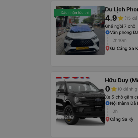
Du Lịch Ph
Xác nhận tức thì
4.9
star
(15 đá
Ghế ngồi 7 chỗ
Văn phòng Đ
2h40m
Ga Cảng Sa K
Hữu Duy (M
0
star
(0 đánh g
Xe 5 chỗ gầm c
Nội thành Đà
0h
Cảng Sa Kỳ