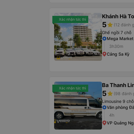
Khánh Hà To
Xác nhận tức thì
5
star
(12 đánh g
Ghế ngồi 7 chỗ
Mega Market
3h30m
Cảng Sa Kỳ
Ba Thanh Li
Xác nhận tức thì
5
star
(98 đánh 
Limousine 9 chỗ
Văn phòng Đ
4h
VP Quảng Ng