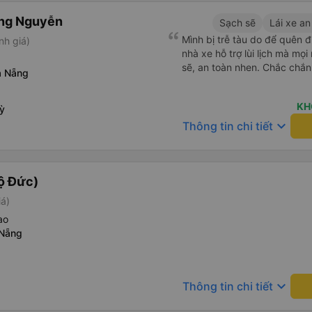
ong Nguyễn
Sạch sẽ
Lái xe an
Mình bị trễ tàu do để quên đ
nh giá)
nhà xe hỗ trợ lùi lịch mà mọ
sẽ, an toàn nhen. Chắc chắn 
à Nẵng
KH
ỳ
keyboard_arrow_down
Thông tin chi tiết
ộ Đức)
iá)
ao
 Nẵng
keyboard_arrow_down
Thông tin chi tiết