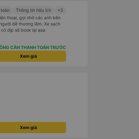
 toàn
Thông tin hữu ích
+3
iện thoại, gọi nhờ các anh bên
i người dễ thương lắm. Xe sạch
có dịp sẽ book lại ạaa
ÔNG CẦN THANH TOÁN TRƯỚC
Xem giá
Xem giá