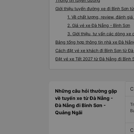
Thông tin tuyến đường
Giới thiệu tuyến đường xe đi Bình Sơn 
1. Về chất lượng, review, đánh gi
2. Giá vé xe Đà Nẵng - Bình Sơn
3. Giới thiệu, tư vấn các dòng x
Bảng tổng hợp thông tin nhà xe Đà Nẵn
Cách đặt vé xe khách đi Bình Sơn từ Đà
Đặt vé xe Tết 2027 từ Đà Nẵng đi Bình 
C
Những câu hỏi thường gặp
về tuyến xe từ Đà Nẵng -
T
Đà Nẵng đi Bình Sơn -
B
Quảng Ngãi
C