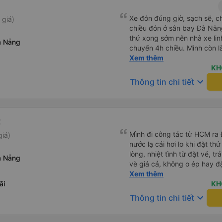
Xe đón đúng giờ, sạch sẽ, c
 giá)
chiều đón ở sân bay Đà Nẵn
thứ xong sớm nên nhà xe lin
à Nẵng
chuyến 4h chiều. Mình còn l
phát hiện ra, và phía nhà xe
Xem thêm
nếu di chuyển Đà Nẵng - Quả
KH
nhà xe Hà Thảo.
keyboard_arrow_down
Thông tin chi tiết
t
Mình đi công tác từ HCM ra Đ
giá)
nước lạ cái hơi lo khi đặt t
lòng, nhiệt tình từ đặt vé, trả
à Nẵng
vè giá cả, không o ép hay đặt điề
công tác chắc chắn tiếp tục
Xem thêm
ãi
KH
keyboard_arrow_down
Thông tin chi tiết