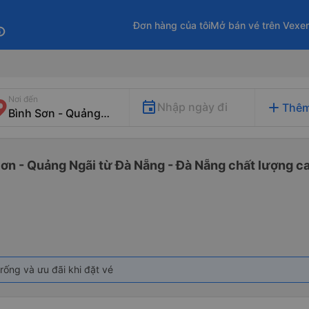
Đơn hàng của tôi
Mở bán vé trên Vexe
fo
Nơi đến
add
Nhập ngày đi
Thêm
Sơn - Quảng Ngãi từ Đà Nẵng - Đà Nẵng chất lượng ca
rống và ưu đãi khi đặt vé