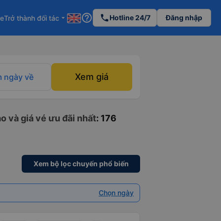
help_outline
phone
Hotline 24/7
Đăng nhập
re
Trở thành đối tác
arrow_drop_down
Xem giá
 ngày về
o và giá vé ưu đãi nhất
: 176
Xem bộ lọc chuyến phổ biến
Chọn ngày