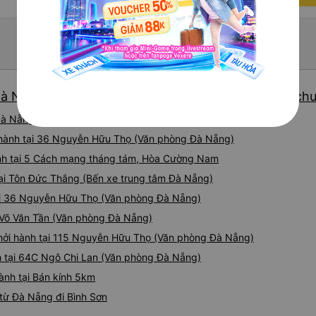
à Nẵng chất lượng cao và giá vé ưu đãi nhất: 176 ch
à Nẵng chất lượng cao, uy tín, giá rẻ nhất 08/2026
i hành tại 36 Nguyễn Hữu Thọ (Văn phòng Đà Nẵng)
hành tại 5 Cách mạng tháng tám, Hòa Cường Nam
tại Tôn Đức Thắng (Bến xe trung tâm Đà Nẵng)
tại 36 Nguyễn Hữu Thọ (Văn phòng Đà Nẵng)
2 Võ Văn Tần (Văn phòng Đà Nẵng)
hởi hành tại 115 Nguyễn Hữu Thọ (Văn phòng Đà Nẵng)
h tại 64C Ngô Chi Lan (Văn phòng Đà Nẵng)
ành tại Bán kính 5km
từ Đà Nẵng đi Bình Sơn