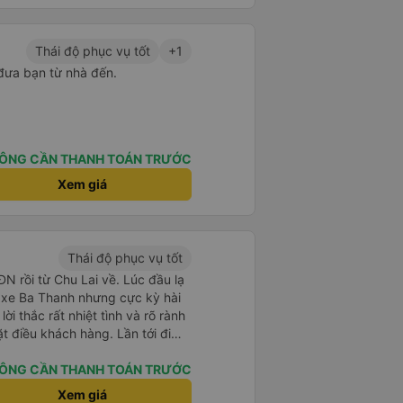
Thái độ phục vụ tốt
+1
đưa bạn từ nhà đến.
ÔNG CẦN THANH TOÁN TRƯỚC
Xem giá
Thái độ phục vụ tốt
N rồi từ Chu Lai về. Lúc đầu lạ
hử xe Ba Thanh nhưng cực kỳ hài
 lời thắc rất nhiệt tình và rõ rành
u khách hàng. Lần tới đi
 dùng xe nhà này!
ÔNG CẦN THANH TOÁN TRƯỚC
Xem giá