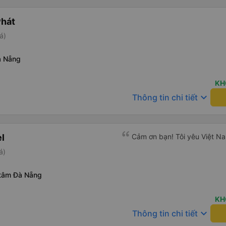
Phát
á)
à Nẵng
KH
keyboard_arrow_down
Thông tin chi tiết
l
Cảm ơn bạn! Tôi yêu Việt N
á)
 tâm Đà Nẵng
KH
keyboard_arrow_down
Thông tin chi tiết