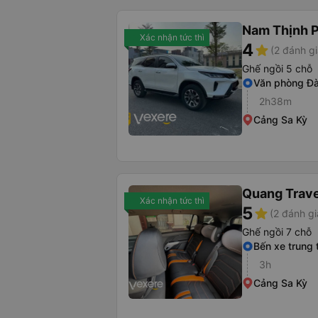
Nam Thịnh 
Xác nhận tức thì
4
star
(2 đánh gi
Ghế ngồi 5 chỗ
Văn phòng Đ
2h38m
Cảng Sa Kỳ
Quang Trave
Xác nhận tức thì
5
star
(2 đánh gi
Ghế ngồi 7 chỗ
Bến xe trung
3h
Cảng Sa Kỳ