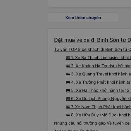
Xem thêm chuyến
Đặt mua vé xe đi Bình Sơn từ Đ
Tư vấn TOP 8 xe khách đi Bình Sơn từ Đ
🚌 1. Xe Ba Thanh Limousine khở
🚌 2. Xe Khánh Hà Tourist khởi 
🚌 3. Xe Quang Travel khởi hành 
🚌 4. Xe Trường Phát khởi hành 
🚌 5. Xe Hà Thảo khởi hành tại 1
🚌 6. Xe Du Lịch Phong Nguyễn k
🚌 7. Xe Nam Thịnh Phát khởi hàn
🚌 8. Xe Hữu Duy (Mộ Đức) khởi h
Những câu hỏi thường gặp về tuyến xe 