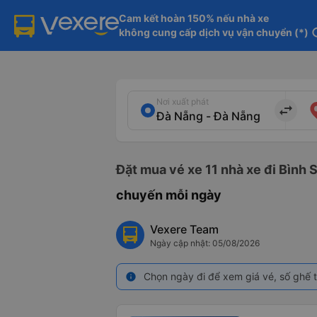
Cam kết hoàn 150% nếu nhà xe

không cung cấp dịch vụ vận chuyển (*)
in
Nơi xuất phát
import_export
Đặt mua vé xe 11 nhà xe đi Bình 
chuyến mỗi ngày
Vexere Team
Ngày cập nhật: 05/08/2026
Chọn ngày đi để xem giá vé, số ghế t
info