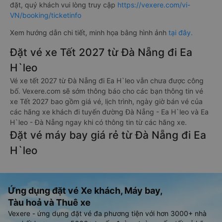
đặt, quý khách vui lòng truy cập
https://vexere.com/vi-
VN/booking/ticketinfo
Xem hướng dẫn chi tiết, minh họa bằng hình ảnh
tại đây.
Đặt vé xe Tết 2027 từ Đà Nẵng đi Ea
H`leo
Vé xe tết 2027 từ Đà Nẵng đi Ea H`leo vẫn chưa được công
bố. Vexere.com sẽ sớm thông báo cho các bạn thông tin vé
xe Tết 2027 bao gồm giá vé, lịch trình, ngày giờ bán vé của
các hãng xe khách đi tuyến đường Đà Nẵng - Ea H`leo và Ea
H`leo - Đà Nẵng ngay khi có thông tin từ các hãng xe.
Đặt vé máy bay giá rẻ từ Đà Nẵng đi Ea
H`leo
Ứng dụng đặt vé Xe khách, Máy bay,
Tàu hoả và Thuê xe
Vexere - ứng dụng đặt vé đa phương tiện với hơn 3000+ nhà