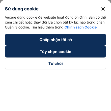
close
Sử dụng cookie
Vexere dùng cookie để website hoạt động ổn định. Bạn có thể
xem chi tiết hoặc thay đổi lựa chọn bất kỳ lúc nào trong phần
Quản lý cookie. Tìm hiểu thêm trong
Chính sách Cookie
.
Chấp nhận tất cả
Tùy chọn cookie
Từ chối
Theo dõi chúng tôi trên
Facebook
Tiktok
Youtube
Công ty TNHH Thương Mại Dịch Vụ Vexere
Địa chỉ đăng ký kinh doanh: 8C Chữ Đồng Tử, Phường Tân
Sơn Nhất, TP. Hồ Chí Minh, Việt Nam