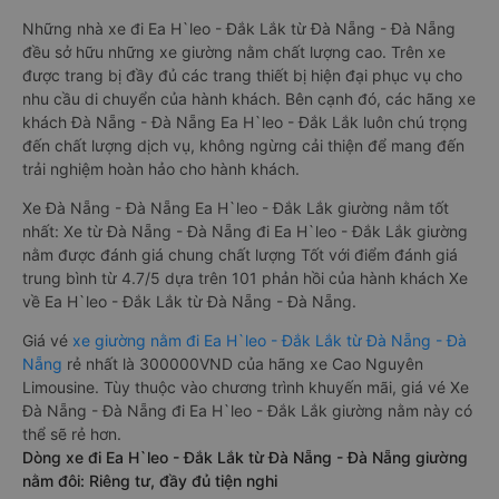
Những nhà xe đi Ea H`leo - Đắk Lắk từ Đà Nẵng - Đà Nẵng
đều sở hữu những xe giường nằm chất lượng cao. Trên xe
được trang bị đầy đủ các trang thiết bị hiện đại phục vụ cho
nhu cầu di chuyển của hành khách. Bên cạnh đó, các hãng xe
khách Đà Nẵng - Đà Nẵng Ea H`leo - Đắk Lắk luôn chú trọng
đến chất lượng dịch vụ, không ngừng cải thiện để mang đến
trải nghiệm hoàn hảo cho hành khách.
Xe Đà Nẵng - Đà Nẵng Ea H`leo - Đắk Lắk giường nằm tốt
nhất: Xe từ Đà Nẵng - Đà Nẵng đi Ea H`leo - Đắk Lắk giường
nằm được đánh giá chung chất lượng Tốt với điểm đánh giá
trung bình từ 4.7/5 dựa trên 101 phản hồi của hành khách Xe
về Ea H`leo - Đắk Lắk từ Đà Nẵng - Đà Nẵng.
Giá vé
xe giường nằm đi Ea H`leo - Đắk Lắk từ Đà Nẵng - Đà
Nẵng
rẻ nhất là 300000VND của hãng xe Cao Nguyên
Limousine. Tùy thuộc vào chương trình khuyến mãi, giá vé Xe
Đà Nẵng - Đà Nẵng đi Ea H`leo - Đắk Lắk giường nằm này có
thể sẽ rẻ hơn.
Dòng xe đi Ea H`leo - Đắk Lắk từ Đà Nẵng - Đà Nẵng giường
nằm đôi: Riêng tư, đầy đủ tiện nghi