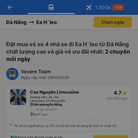
arrow_back
Tải app Vexere ngay!
Tải app Vexere
1.605
k
-30k
Mở app
Mở app
Nhận ưu đãi thành viên độc
-30k/ghế khi đặt vé máy bay qua
quyền
app
Đà Nẵng
Ea H`leo
Chọn ngày
Đặt mua vé xe 4 nhà xe đi Ea H`leo từ Đà Nẵng
chất lượng cao và giá vé ưu đãi nhất
: 2 chuyến
mỗi ngày
Vexere Team
Ngày cập nhật: 09/08/2026
Cao Nguyên Limousine
4.7
Giường nằm 44 chỗ
(101 đánh giá)
Limousine 22 Phòng Đôi
Văn phòng Đà Nẵng
10 giờ 30 phút
Ea H`Leo
Tài xế và người phục vụ tốt ,có số nơi nhà xe dừng lại nhà vs chưa tốt .
Không cần thanh toán trước