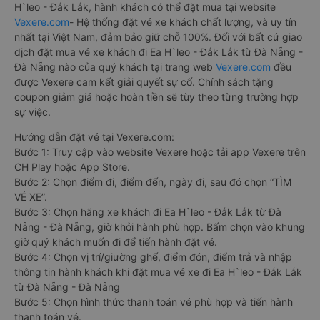
H`leo - Đắk Lắk, hành khách có thể đặt mua tại website
Vexere.com
- Hệ thống đặt vé xe khách chất lượng, và uy tín
nhất tại Việt Nam, đảm bảo giữ chỗ 100%. Đối với bất cứ giao
dịch đặt mua vé xe khách đi Ea H`leo - Đắk Lắk từ Đà Nẵng -
Đà Nẵng nào của quý khách tại trang web
Vexere.com
đều
được Vexere cam kết giải quyết sự cố. Chính sách tặng
coupon giảm giá hoặc hoàn tiền sẽ tùy theo từng trường hợp
sự việc.
Hướng dẫn đặt vé tại Vexere.com:
Bước 1: Truy cập vào website Vexere hoặc tải app Vexere trên
CH Play hoặc App Store.
Bước 2: Chọn điểm đi, điểm đến, ngày đi, sau đó chọn “TÌM
VÉ XE”.
Bước 3: Chọn hãng xe khách đi Ea H`leo - Đắk Lắk từ Đà
Nẵng - Đà Nẵng, giờ khởi hành phù hợp. Bấm chọn vào khung
giờ quý khách muốn đi để tiến hành đặt vé.
Bước 4: Chọn vị trí/giường ghế, điểm đón, điểm trả và nhập
thông tin hành khách khi đặt mua vé xe đi Ea H`leo - Đắk Lắk
từ Đà Nẵng - Đà Nẵng
Bước 5: Chọn hình thức thanh toán vé phù hợp và tiến hành
thanh toán vé.