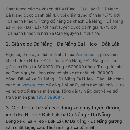
Chất lượng các xe khách đi Ea H`leo - Đắk Lắk từ Đà Nẵng -
Đà Nẵng được đánh giá 4.7, với điểm trung bình là 4.7/5 bởi
101 hành khách. Trong đó hãng xe khách Đà Nẵng - Đà Nẵng
Ea H`leo - Đắk Lắk tốt nhất tuyến được đánh giá 4.7/5 bởi
101 hành khách là nhà xe Cao Nguyên Limousine.
2. Giá vé xe Đà Nẵng - Đà Nẵng Ea H`leo - Đắk Lắk
Hiện tại, theo cập nhật mới nhất của
Vexere.com
, giá vé xe
khách đi Ea H`leo - Đắk Lắk từ Đà Nẵng - Đà Nẵng có mức
giá dao động từ 300000 đồng - 500000 đồng. Trong đó, nhà
xe Cao Nguyên Limousine có giá vé rẻ nhất, chỉ 300000
đồng. Đặt vé xe Đà Nẵng - Đà Nẵng Ea H`leo - Đắk Lắk chính
hãng tại
Vexere.com
để có giá rẻ nhất, đảm bảo giữ chỗ 100%
và hỗ trợ đổi trả vé miễn phí. Tổng đài tư vấn, đặt vé và đổi
trả vé miễn phí:
1900 888684
.
3. Giới thiệu, tư vấn các dòng xe chạy tuyến đường
xe đi Ea H`leo - Đắk Lắk từ Đà Nẵng - Đà Nẵng:
Dòng xe đi Ea H`leo - Đắk Lắk từ Đà Nẵng - Đà Nẵng giường
nằm chất lượng cao: Thoải mái, giá cả tốt nhất