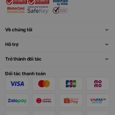
keyboard_arrow_down
Về chúng tôi
keyboard_arrow_down
Hỗ trợ
keyboard_arrow_down
Trở thành đối tác
Đối tác thanh toán