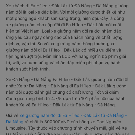
Xe khách đi Ea H`leo - Đắk Lắk từ Đà Nẵng - Đà Nẵng giường
nằm đôi là loại xe đặc biệt. Với mỗi giường được thiết kế như
một phòng ngủ khách sạn sang trọng, hiện đại. Đây là dòng
xe giường nằm cho cặp đôi đi Ea H`leo - Đắk Lắk mới xuất
hiện tại Việt Nam. Loại xe giường nằm đôi ra đời nhằm đáp
ứng yêu cầu ngày càng cao của khách hàng về chất lượng
dịch vụ vận tải. So với xe giường nằm thông thường, xe
giường nằm đôi đi Ea H`leo - Đắk Lắk có nhiều ưu điểm và
tiện nghi vượt trội. Màn hình LCD với hàng nghìn bộ phim giải
trí, wifi, và nước uống và chăn đắp miễn phí phục vụ hành
khách suốt hành trình.
Xe Đà Nẵng - Đà Nẵng Ea H`leo - Đắk Lắk giường nằm đôi tốt
nhất: Xe từ Đà Nẵng - Đà Nẵng đi Ea H`leo - Đắk Lắk giường
nằm đôi được đánh giá chung có chất lượng Tốt với điểm
đánh giá trung bình từ 4.7/5 dựa trên 101 phản hồi của hành
khách Xe về Ea H`leo - Đắk Lắk từ Đà Nẵng - Đà Nẵng.
Giá vé
xe giường nằm đôi đi Ea H`leo - Đắk Lắk từ Đà Nẵng -
Đà Nẵng
rẻ nhất là 300000VND của hãng xe Cao Nguyên
Limousine. Tùy thuộc vào chương trình khuyến mãi, giá vé Xe
Đà Nẵng - Đà Nẵng đi Ea H`leo - Đắk Lắk giường nằm đôi này