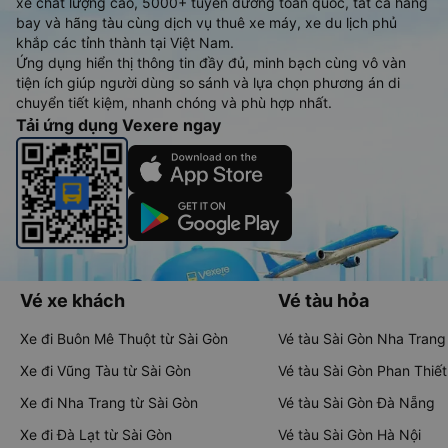
xe chất lượng cao, 5000+ tuyến đường toàn quốc, tất cả hãng
bay và hãng tàu cùng dịch vụ thuê xe máy, xe du lịch phủ
khắp các tỉnh thành tại Việt Nam.
Ứng dụng hiển thị thông tin đầy đủ, minh bạch cùng vô vàn
tiện ích giúp người dùng so sánh và lựa chọn phương án di
chuyển tiết kiệm, nhanh chóng và phù hợp nhất.
Tải ứng dụng Vexere ngay
Vé xe khách
Vé tàu hỏa
Xe đi Buôn Mê Thuột từ Sài Gòn
Vé tàu Sài Gòn Nha Trang
Xe đi Vũng Tàu từ Sài Gòn
Vé tàu Sài Gòn Phan Thiết
Xe đi Nha Trang từ Sài Gòn
Vé tàu Sài Gòn Đà Nẵng
Xe đi Đà Lạt từ Sài Gòn
Vé tàu Sài Gòn Hà Nội