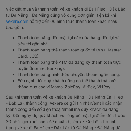
Việc đặt mua và thanh toán vé xe khách đi Ea H`leo - Đắk Lắk
từ Đà Nẵng - Đà Nẵng cũng vô cùng đơn giản, tiện lợi khi
Vexere.com
hỗ trợ đến 06 hình thức thanh toán khác nhau
bao gồm:
Thanh toán bằng tiền mặt tại các cửa hàng tiện lợi và
siêu thị gần nhà.
Thanh toán bằng thẻ thanh toán quốc tế (Visa, Master
Card, JCB).
Thanh toán bằng thẻ ATM đã đăng ký thanh toán trực
tuyến (Internet Banking).
Thanh toán bằng hình thức chuyển khoản ngân hàng.
Bên cạnh đó, quý khách cũng có thể thanh toán vé
thông qua các ví Momo, ZaloPay, AirPay, VNPay,…
Sau khi thanh toán vé xe khách Đà Nẵng - Đà Nẵng Ea H`leo
- Đắk Lắk thành công, Vexere sẽ gửi tin nhắn/email xác nhận
thành công đến số điện thoại/email mà quý khách đã đăng
ký. Đến ngày đi, quý khách vui lòng có mặt tại điểm đón trước
30 phút giờ khởi hành để chuẩn bị lên xe. Để kiểm tra tình
trạng vé xe đi Ea H`leo - Đắk Lắk từ Đà Nẵng - Đà Nẵng đã