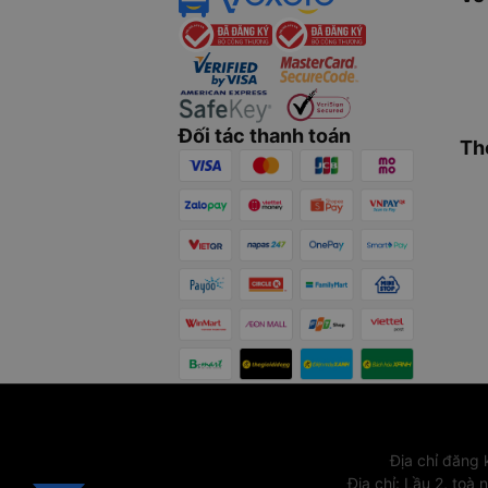
Đối tác thanh toán
Th
Địa chỉ đăng
Địa chỉ
:
Lầu 2, toà 