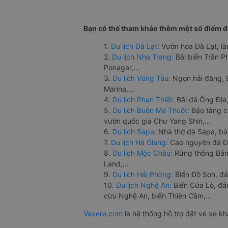
Bạn có thể tham khảo thêm một số điểm đế
1.
Du lịch Đà Lạt:
Vườn hoa Đà Lạt, là
2.
Du lịch Nha Trang:
Bãi biển Trần 
Ponagar,...
3.
Du lịch Vũng Tàu:
Ngọn hải đăng, 
Marina,...
4.
Du lịch Phan Thiết:
Bãi đá Ông Địa,
5.
Du lịch Buôn Ma Thuột:
Bảo tàng c
vườn quốc gia Chư Yang Shin,...
6.
Du lịch Sapa:
Nhà thờ đá Sapa, bả
7.
Du lịch Hà Giang:
Cao nguyên đá Đồ
8.
Du lịch Mộc Châu:
Rừng thông Bản 
Land,...
9.
Du lịch Hải Phòng:
Biển Đồ Sơn, đả
10.
Du lịch Nghệ An:
Biển Cửa Lò, đ
cừu Nghệ An, biển Thiên Cầm,...
Vexere.com
là hệ thống hỗ trợ đặt vé xe k