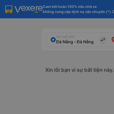
Cam kết hoàn 150% nếu nhà xe

không cung cấp dịch vụ vận chuyển (*)
in
Nơi xuất phát
import_export
Xin lỗi bạn vì sự bất tiện nà