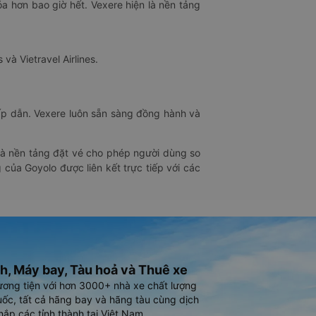
óa hơn bao giờ hết. Vexere hiện là nền tảng
 và Vietravel Airlines.
hấp dẫn. Vexere luôn sẵn sàng đồng hành và
 là nền tảng đặt vé cho phép người dùng so
 của Goyolo được liên kết trực tiếp với các
h, Máy bay, Tàu hoả và Thuê xe
ương tiện với hơn 3000+ nhà xe chất lượng
ốc, tất cả hãng bay và hãng tàu cùng dịch
hắp các tỉnh thành tại Việt Nam.