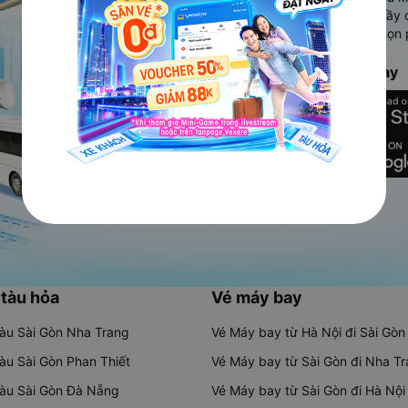
Ứng dụng hiển thị thông tin đầy 
người dùng so sánh và lựa chọn 
chóng và phù hợp nhất.
Tải ứng dụng Vexere ngay
 tàu hỏa
Vé máy bay
tàu Sài Gòn Nha Trang
Vé Máy bay từ Hà Nội đi Sài Gòn
tàu Sài Gòn Phan Thiết
Vé Máy bay từ Sài Gòn đi Nha T
tàu Sài Gòn Đà Nẵng
Vé Máy bay từ Sài Gòn đi Hà Nội