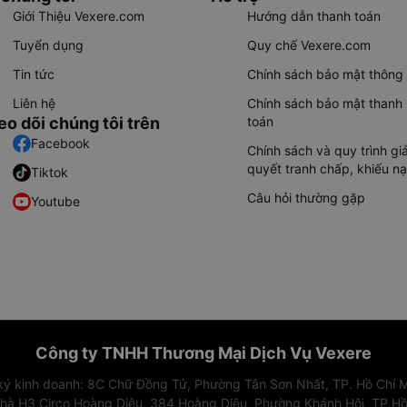
Giới Thiệu Vexere.com
Hướng dẫn thanh toán
Tuyển dụng
Quy chế Vexere.com
Tin tức
Chính sách bảo mật thông 
Liên hệ
Chính sách bảo mật thanh
eo dõi chúng tôi trên
toán
Facebook
Chính sách và quy trình giả
quyết tranh chấp, khiếu nạ
Tiktok
Câu hỏi thường gặp
Youtube
Công ty TNHH Thương Mại Dịch Vụ Vexere
 ký kinh doanh: 8C Chữ Đồng Tử, Phường Tân Sơn Nhất, TP. Hồ Chí M
nhà H3 Circo Hoàng Diệu, 384 Hoàng Diệu, Phường Khánh Hội, TP Hồ