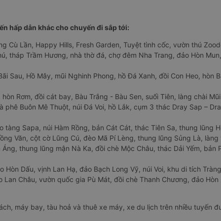
n hấp dẫn khác cho chuyến đi sắp tới:
ng Cù Lần, Happy Hills, Fresh Garden, Tuyệt tình cốc, vườn thú Zoodo
Phú, tháp Trầm Hương, nhà thờ đá, chợ đêm Nha Trang, đảo Hòn Mun,
Bãi Sau, Hồ Mây, mũi Nghinh Phong, hồ Đá Xanh, đồi Con Heo, hòn B
 hòn Rơm, đồi cát bay, Bàu Trắng - Bàu Sen, suối Tiên, làng chài Mũi
à phê Buôn Mê Thuột, núi Đá Voi, hồ Lắk, cụm 3 thác Dray Sap – Dra
o tàng Sapa, núi Hàm Rồng, bản Cát Cát, thác Tiên Sa, thung lũng 
ng Văn, cột cờ Lũng Cú, đèo Mã Pí Lèng, thung lũng Sủng Là, làng 
Áng, thung lũng mận Nà Ka, đồi chè Mộc Châu, thác Dải Yếm, bản P
o Hòn Dấu, vịnh Lan Hạ, đảo Bạch Long Vỹ, núi Voi, khu di tích Tràng
ảo Lan Châu, vườn quốc gia Pù Mát, đồi chè Thanh Chương, đảo Hò
hách, máy bay, tàu hoả và thuê xe máy, xe du lịch trên nhiều tuyến 