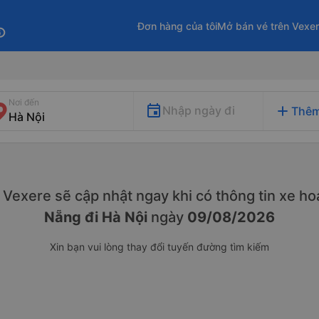
Đơn hàng của tôi
Mở bán vé trên Vexe
fo
Nơi đến
add
Nhập ngày đi
Thêm
y. Vexere sẽ cập nhật ngay khi có thông tin xe
hoạ
Nẵng đi Hà Nội
ngày
09/08/2026
Xin bạn vui lòng thay đổi tuyến đường tìm kiếm