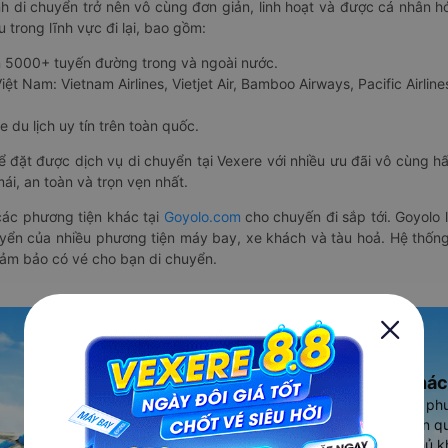
nh di chuyển trở nên vô cùng đơn giản, linh hoạt và được cá nhân h
 trong lĩnh vực đi lại, bao gồm:
n 5000+ tuyến đường trong và ngoài nước.
ệt Nam: Vietnam Airlines, Vietjet Air, Bamboo Airways, Pacific Airlines
 du lịch uy tín trên toàn quốc.
thể đặt được dịch vụ di chuyển tại Vexere với nhiều ưu đãi vô cùng 
i, an toàn và trọn vẹn nhất.
ác phương tiện khác tại
Goyolo.com
cho chuyến đi sắp tới. Goyolo
huyển của nhiều phương tiện máy bay, xe khách và tàu hoả. Hệ thống
đảm bảo có vé cho bạn di chuyển.
Ứng dụng đặt vé Xe khác
Vexere - ứng dụng đặt vé đa ph
cao, 5000+ tuyến đường toàn qu
vụ thuê xe máy, xe du lịch phủ k