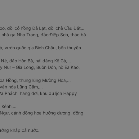
o, đồi cỏ hồng Đà Lạt, đồi chè Cầu Đất,...
 nhà ga Nha Trang, đảo Điệp Sơn, thác bà
à, vườn quốc gia Bình Châu, bến thuyền
 Né, đảo Hòn Bà, hải đăng Kê Gà,...
y Nur – Gia Long, Buôn Đôn, hồ Ea Kao,
Hoa Hồng, thung lũng Mường Hoa,...
văn hóa Lũng Cẩm,...
a Phách, hang dơi, khu du lịch Happy
 Kênh,...
n Ngư, cánh đồng hoa hướng dương, đồng
đường khắp cả nước.