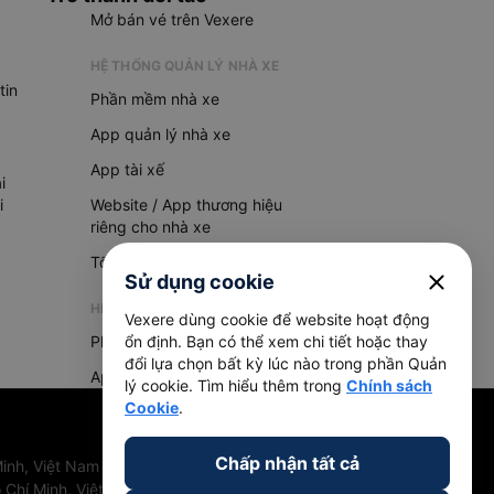
Mở bán vé trên Vexere
HỆ THỐNG QUẢN LÝ NHÀ XE
tin
Phần mềm nhà xe
App quản lý nhà xe
App tài xế
i
i
Website / App thương hiệu
riêng cho nhà xe
Tổng đài AI
close
Sử dụng cookie
HỆ THỐNG QUẢN LÝ HÀNG HOÁ
Vexere dùng cookie để website hoạt động
Phần mềm quản lý hàng hoá
ổn định. Bạn có thể xem chi tiết hoặc thay
đổi lựa chọn bất kỳ lúc nào trong phần Quản
App quản lý hàng hoá
lý cookie. Tìm hiểu thêm trong
Chính sách
Cookie
.
Chấp nhận tất cả
inh, Việt Nam
 Chí Minh, Việt Nam