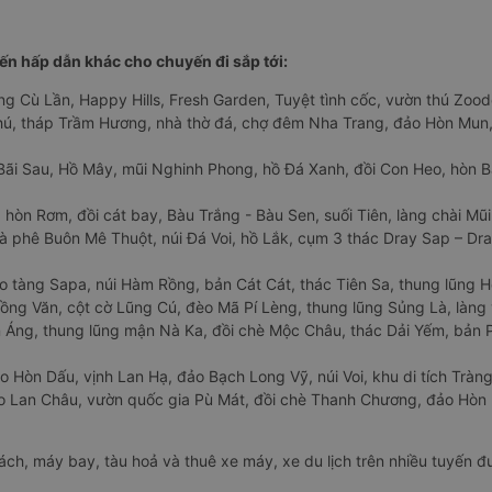
n hấp dẫn khác cho chuyến đi sắp tới:
ng Cù Lần, Happy Hills, Fresh Garden, Tuyệt tình cốc, vườn thú Zoodo
Phú, tháp Trầm Hương, nhà thờ đá, chợ đêm Nha Trang, đảo Hòn Mun,
Bãi Sau, Hồ Mây, mũi Nghinh Phong, hồ Đá Xanh, đồi Con Heo, hòn B
 hòn Rơm, đồi cát bay, Bàu Trắng - Bàu Sen, suối Tiên, làng chài Mũi
à phê Buôn Mê Thuột, núi Đá Voi, hồ Lắk, cụm 3 thác Dray Sap – Dra
o tàng Sapa, núi Hàm Rồng, bản Cát Cát, thác Tiên Sa, thung lũng 
ng Văn, cột cờ Lũng Cú, đèo Mã Pí Lèng, thung lũng Sủng Là, làng 
Áng, thung lũng mận Nà Ka, đồi chè Mộc Châu, thác Dải Yếm, bản P
o Hòn Dấu, vịnh Lan Hạ, đảo Bạch Long Vỹ, núi Voi, khu di tích Tràng
ảo Lan Châu, vườn quốc gia Pù Mát, đồi chè Thanh Chương, đảo Hò
hách, máy bay, tàu hoả và thuê xe máy, xe du lịch trên nhiều tuyến 