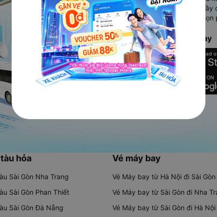
Ứng dụng hiển thị thông tin đầy 
người dùng so sánh và lựa chọn 
chóng và phù hợp nhất.
Tải ứng dụng Vexere ngay
 tàu hỏa
Vé máy bay
tàu Sài Gòn Nha Trang
Vé Máy bay từ Hà Nội đi Sài Gòn
tàu Sài Gòn Phan Thiết
Vé Máy bay từ Sài Gòn đi Nha T
tàu Sài Gòn Đà Nẵng
Vé Máy bay từ Sài Gòn đi Hà Nội