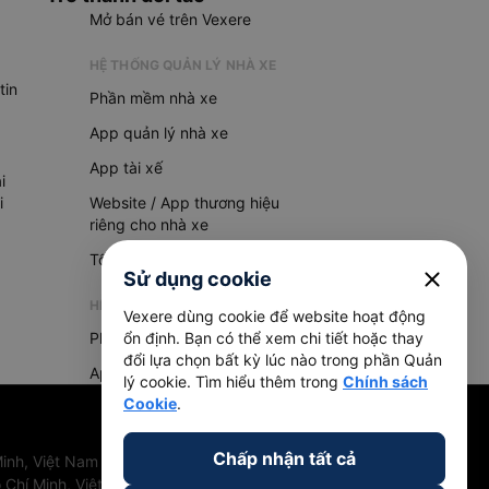
Mở bán vé trên Vexere
HỆ THỐNG QUẢN LÝ NHÀ XE
tin
Phần mềm nhà xe
App quản lý nhà xe
App tài xế
i
i
Website / App thương hiệu
riêng cho nhà xe
Tổng đài AI
close
Sử dụng cookie
HỆ THỐNG QUẢN LÝ HÀNG HOÁ
Vexere dùng cookie để website hoạt động
Phần mềm quản lý hàng hoá
ổn định. Bạn có thể xem chi tiết hoặc thay
đổi lựa chọn bất kỳ lúc nào trong phần Quản
App quản lý hàng hoá
lý cookie. Tìm hiểu thêm trong
Chính sách
Cookie
.
Chấp nhận tất cả
inh, Việt Nam
 Chí Minh, Việt Nam