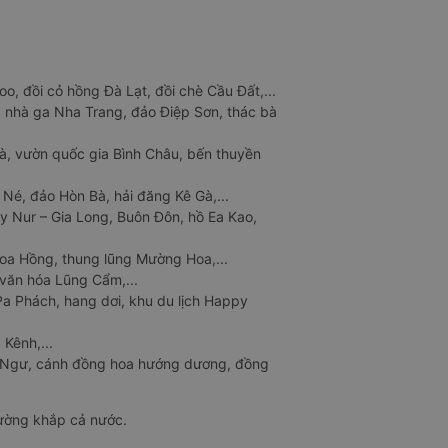
o, đồi cỏ hồng Đà Lạt, đồi chè Cầu Đất,...
 nhà ga Nha Trang, đảo Điệp Sơn, thác bà
à, vườn quốc gia Bình Châu, bến thuyền
 Né, đảo Hòn Bà, hải đăng Kê Gà,...
y Nur – Gia Long, Buôn Đôn, hồ Ea Kao,
Hoa Hồng, thung lũng Mường Hoa,...
văn hóa Lũng Cẩm,...
a Phách, hang dơi, khu du lịch Happy
 Kênh,...
n Ngư, cánh đồng hoa hướng dương, đồng
đường khắp cả nước.