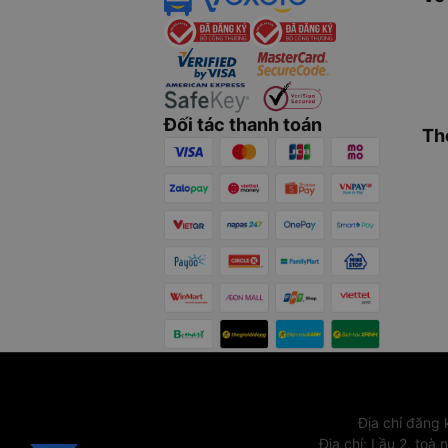
Đối tác thanh toán
Th
Địa chỉ đăng
Địa chỉ
:
Lầu 2, toà 