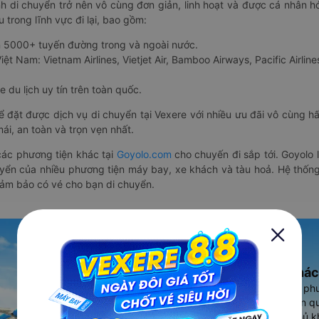
nh di chuyển trở nên vô cùng đơn giản, linh hoạt và được cá nhân h
 trong lĩnh vực đi lại, bao gồm:
n 5000+ tuyến đường trong và ngoài nước.
ệt Nam: Vietnam Airlines, Vietjet Air, Bamboo Airways, Pacific Airlines
 du lịch uy tín trên toàn quốc.
thể đặt được dịch vụ di chuyển tại Vexere với nhiều ưu đãi vô cùng 
i, an toàn và trọn vẹn nhất.
ác phương tiện khác tại
Goyolo.com
cho chuyến đi sắp tới. Goyolo
huyển của nhiều phương tiện máy bay, xe khách và tàu hoả. Hệ thống
đảm bảo có vé cho bạn di chuyển.
Ứng dụng đặt vé Xe khác
Vexere - ứng dụng đặt vé đa ph
cao, 5000+ tuyến đường toàn qu
vụ thuê xe máy, xe du lịch phủ k