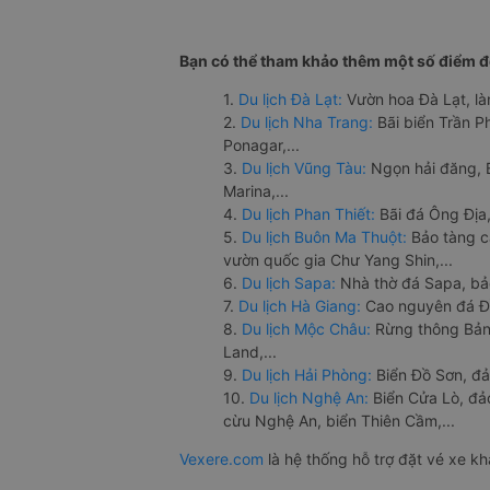
Bạn có thể tham khảo thêm một số điểm đế
1.
Du lịch Đà Lạt:
Vườn hoa Đà Lạt, là
2.
Du lịch Nha Trang:
Bãi biển Trần 
Ponagar,...
3.
Du lịch Vũng Tàu:
Ngọn hải đăng, 
Marina,...
4.
Du lịch Phan Thiết:
Bãi đá Ông Địa,
5.
Du lịch Buôn Ma Thuột:
Bảo tàng c
vườn quốc gia Chư Yang Shin,...
6.
Du lịch Sapa:
Nhà thờ đá Sapa, bả
7.
Du lịch Hà Giang:
Cao nguyên đá Đồ
8.
Du lịch Mộc Châu:
Rừng thông Bản 
Land,...
9.
Du lịch Hải Phòng:
Biển Đồ Sơn, đả
10.
Du lịch Nghệ An:
Biển Cửa Lò, đ
cừu Nghệ An, biển Thiên Cầm,...
Vexere.com
là hệ thống hỗ trợ đặt vé xe k