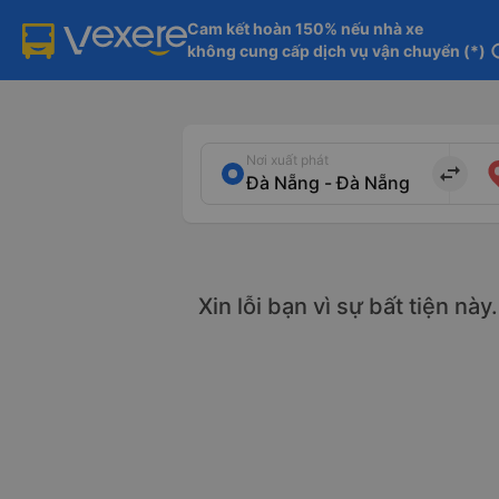
Cam kết hoàn 150% nếu nhà xe

không cung cấp dịch vụ vận chuyển (*)
in
Nơi xuất phát
import_export
Xin lỗi bạn vì sự bất tiện nà