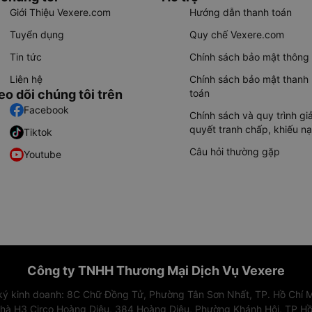
Giới Thiệu Vexere.com
Hướng dẫn thanh toán
Tuyển dụng
Quy chế Vexere.com
Tin tức
Chính sách bảo mật thông 
Liên hệ
Chính sách bảo mật thanh
eo dõi chúng tôi trên
toán
Facebook
Chính sách và quy trình giả
quyết tranh chấp, khiếu nạ
Tiktok
Câu hỏi thường gặp
Youtube
Công ty TNHH Thương Mại Dịch Vụ Vexere
 ký kinh doanh: 8C Chữ Đồng Tử, Phường Tân Sơn Nhất, TP. Hồ Chí M
nhà H3 Circo Hoàng Diệu, 384 Hoàng Diệu, Phường Khánh Hội, TP Hồ