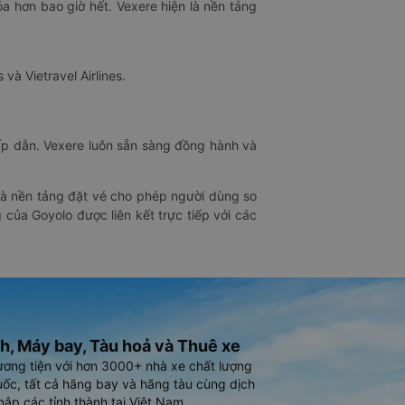
óa hơn bao giờ hết. Vexere hiện là nền tảng
 và Vietravel Airlines.
hấp dẫn. Vexere luôn sẵn sàng đồng hành và
 là nền tảng đặt vé cho phép người dùng so
 của Goyolo được liên kết trực tiếp với các
h, Máy bay, Tàu hoả và Thuê xe
ương tiện với hơn 3000+ nhà xe chất lượng
ốc, tất cả hãng bay và hãng tàu cùng dịch
hắp các tỉnh thành tại Việt Nam.