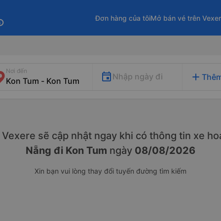
Đơn hàng của tôi
Mở bán vé trên Vexe
fo
Nơi đến
add
Nhập ngày đi
Thêm
y. Vexere sẽ cập nhật ngay khi có thông tin xe
hoạ
Nẵng đi Kon Tum
ngày
08/08/2026
Xin bạn vui lòng thay đổi tuyến đường tìm kiếm