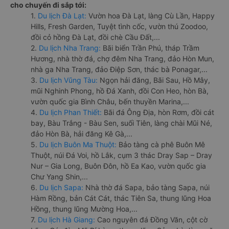
cho chuyến đi sắp tới:
1.
Du lịch Đà Lạt:
Vườn hoa Đà Lạt, làng Cù Lần, Happy
Hills, Fresh Garden, Tuyệt tình cốc, vườn thú Zoodoo,
đồi cỏ hồng Đà Lạt, đồi chè Cầu Đất,...
2.
Du lịch Nha Trang:
Bãi biển Trần Phú, tháp Trầm
Hương, nhà thờ đá, chợ đêm Nha Trang, đảo Hòn Mun,
nhà ga Nha Trang, đảo Điệp Sơn, thác bà Ponagar,...
3.
Du lịch Vũng Tàu:
Ngọn hải đăng, Bãi Sau, Hồ Mây,
mũi Nghinh Phong, hồ Đá Xanh, đồi Con Heo, hòn Bà,
vườn quốc gia Bình Châu, bến thuyền Marina,...
4.
Du lịch Phan Thiết:
Bãi đá Ông Địa, hòn Rơm, đồi cát
bay, Bàu Trắng - Bàu Sen, suối Tiên, làng chài Mũi Né,
đảo Hòn Bà, hải đăng Kê Gà,...
5.
Du lịch Buôn Ma Thuột:
Bảo tàng cà phê Buôn Mê
Thuột, núi Đá Voi, hồ Lắk, cụm 3 thác Dray Sap – Dray
Nur – Gia Long, Buôn Đôn, hồ Ea Kao, vườn quốc gia
Chư Yang Shin,...
6.
Du lịch Sapa:
Nhà thờ đá Sapa, bảo tàng Sapa, núi
Hàm Rồng, bản Cát Cát, thác Tiên Sa, thung lũng Hoa
Hồng, thung lũng Mường Hoa,...
7.
Du lịch Hà Giang:
Cao nguyên đá Đồng Văn, cột cờ