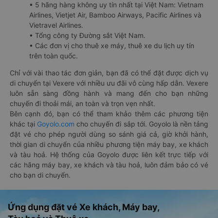
• 5 hãng hàng không uy tín nhất tại Việt Nam: Vietnam
Airlines, Vietjet Air, Bamboo Airways, Pacific Airlines và
Vietravel Airlines.
• Tổng công ty Đường sắt Việt Nam.
• Các đơn vị cho thuê xe máy, thuê xe du lịch uy tín
trên toàn quốc.
Chỉ với vài thao tác đơn giản, bạn đã có thể đặt được dịch vụ
di chuyển tại Vexere với nhiều ưu đãi vô cùng hấp dẫn. Vexere
luôn sẵn sàng đồng hành và mang đến cho bạn những
chuyến đi thoải mái, an toàn và trọn vẹn nhất.
Bên cạnh đó, bạn có thể tham khảo thêm các phương tiện
khác tại
Goyolo.com
cho chuyến đi sắp tới. Goyolo là nền tảng
đặt vé cho phép người dùng so sánh giá cả, giờ khởi hành,
thời gian di chuyển của nhiều phương tiện máy bay, xe khách
và tàu hoả. Hệ thống của Goyolo được liên kết trực tiếp với
các hãng máy bay, xe khách và tàu hoả, luôn đảm bảo có vé
cho bạn di chuyển.
Ứng dụng đặt vé Xe khách, Máy bay,