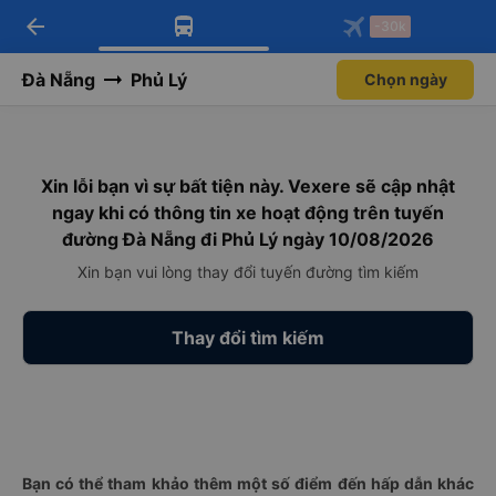
arrow_back
Tải app Vexere ngay!
Tải app Vexere
-30k
Mở app
Mở app
Nhận ưu đãi thành viên độc
-30k/ghế khi đặt vé máy bay qua
quyền
app
Đà Nẵng
Phủ Lý
Chọn ngày
Xin lỗi bạn vì sự bất tiện này. Vexere sẽ cập nhật
ngay khi có thông tin xe hoạt động trên tuyến
đường Đà Nẵng đi Phủ Lý ngày 10/08/2026
Xin bạn vui lòng thay đổi tuyến đường tìm kiếm
Thay đổi tìm kiếm
Bạn có thể tham khảo thêm một số điểm đến hấp dẫn khác