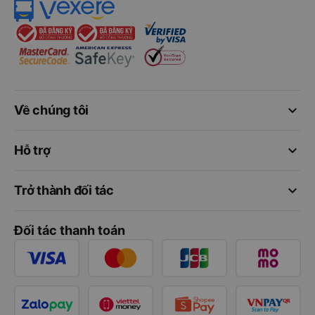
keyboard_arrow_down
Về chúng tôi
keyboard_arrow_down
Hỗ trợ
keyboard_arrow_down
Trở thành đối tác
Đối tác thanh toán