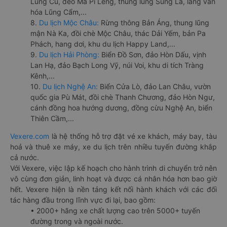
Lũng Cú, đèo Mã Pí Lèng, thung lũng Sủng Là, làng văn
hóa Lũng Cẩm,...
8.
Du lịch Mộc Châu:
Rừng thông Bản Áng, thung lũng
mận Nà Ka, đồi chè Mộc Châu, thác Dải Yếm, bản Pa
Phách, hang dơi, khu du lịch Happy Land,...
9.
Du lịch Hải Phòng:
Biển Đồ Sơn, đảo Hòn Dấu, vịnh
Lan Hạ, đảo Bạch Long Vỹ, núi Voi, khu di tích Tràng
Kênh,...
10.
Du lịch Nghệ An:
Biển Cửa Lò, đảo Lan Châu, vườn
quốc gia Pù Mát, đồi chè Thanh Chương, đảo Hòn Ngư,
cánh đồng hoa hướng dương, đồng cừu Nghệ An, biển
Thiên Cầm,...
Vexere.com
là hệ thống hỗ trợ đặt vé xe khách, máy bay, tàu
hoả và thuê xe máy, xe du lịch trên nhiều tuyến đường khắp
cả nước.
Với Vexere, việc lập kế hoạch cho hành trình di chuyển trở nên
vô cùng đơn giản, linh hoạt và được cá nhân hóa hơn bao giờ
hết. Vexere hiện là nền tảng kết nối hành khách với các đối
tác hàng đầu trong lĩnh vực đi lại, bao gồm:
• 2000+ hãng xe chất lượng cao trên 5000+ tuyến
đường trong và ngoài nước.