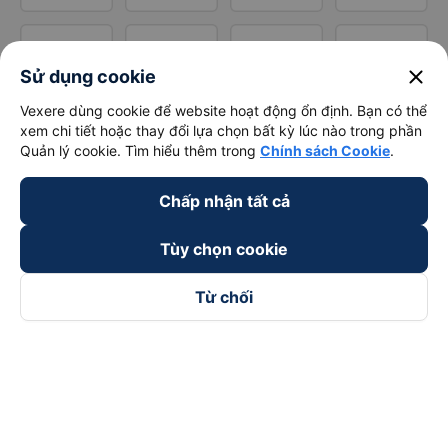
close
Sử dụng cookie
Vexere dùng cookie để website hoạt động ổn định. Bạn có thể
xem chi tiết hoặc thay đổi lựa chọn bất kỳ lúc nào trong phần
Quản lý cookie. Tìm hiểu thêm trong
Chính sách Cookie
.
Chấp nhận tất cả
Tùy chọn cookie
Từ chối
Theo dõi chúng tôi trên
Facebook
Tiktok
Youtube
Công ty TNHH Thương Mại Dịch Vụ Vexere