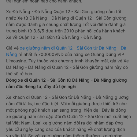
trải nghiệm hoàn hảo cho hành khách.
Xe Đà Nẵng - Đà Nẵng Quận 12 - Sài Gòn giường nằm tốt
nhất: Xe từ Đà Nẵng - Đà Nẵng đi Quận 12 - Sài Gòn giường
nằm được đánh giá chung chất lượng Tốt với điểm đánh giá
trung bình từ 3.6/5 dựa trên 2010 phản hồi của hành khách
Xe về Quận 12 - Sài Gòn từ Đà Nẵng - Đà Nẵng.
Giá vé
xe giường nằm đi Quận 12 - Sài Gòn từ Đà Nẵng - Đà
Nẵng
rẻ nhất là 700000VND của hãng xe Quang Dũng VIP
Limousine. Tùy thuộc vào chương trình khuyến mãi, giá vé Xe
Đà Nẵng - Đà Nẵng đi Quận 12 - Sài Gòn giường nằm này có
thể sẽ rẻ hơn.
Dòng xe đi Quận 12 - Sài Gòn từ Đà Nẵng - Đà Nẵng giường
nằm đôi: Riêng tư, đầy đủ tiện nghi
Xe khách đi Quận 12 - Sài Gòn từ Đà Nẵng - Đà Nẵng giường
nằm đôi là loại xe đặc biệt. Với mỗi giường được thiết kế như
một phòng ngủ khách sạn sang trọng, hiện đại. Đây là dòng
xe giường nằm cho cặp đôi đi Quận 12 - Sài Gòn mới xuất hiện
tại Việt Nam. Loại xe giường nằm đôi ra đời nhằm đáp ứng
yêu cầu ngày càng cao của khách hàng về chất lượng dịch
vụ vận tải. So với xe giường nằm thông thường, xe giường