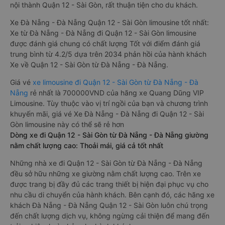
nội thành Quận 12 - Sài Gòn, rất thuận tiện cho du khách.
Xe Đà Nẵng - Đà Nẵng Quận 12 - Sài Gòn limousine tốt nhất:
Xe từ Đà Nẵng - Đà Nẵng đi Quận 12 - Sài Gòn limousine
được đánh giá chung có chất lượng Tốt với điểm đánh giá
trung bình từ 4.2/5 dựa trên 2034 phản hồi của hành khách
Xe về Quận 12 - Sài Gòn từ Đà Nẵng - Đà Nẵng.
Giá vé
xe limousine đi Quận 12 - Sài Gòn từ Đà Nẵng - Đà
Nẵng
rẻ nhất là 700000VND của hãng xe Quang Dũng VIP
Limousine. Tùy thuộc vào vị trí ngồi của bạn và chương trình
khuyến mãi, giá vé Xe Đà Nẵng - Đà Nẵng đi Quận 12 - Sài
Gòn limousine này có thể sẽ rẻ hơn
Dòng xe đi Quận 12 - Sài Gòn từ Đà Nẵng - Đà Nẵng giường
nằm chất lượng cao: Thoải mái, giá cả tốt nhất
Những nhà xe đi Quận 12 - Sài Gòn từ Đà Nẵng - Đà Nẵng
đều sở hữu những xe giường nằm chất lượng cao. Trên xe
được trang bị đầy đủ các trang thiết bị hiện đại phục vụ cho
nhu cầu di chuyển của hành khách. Bên cạnh đó, các hãng xe
khách Đà Nẵng - Đà Nẵng Quận 12 - Sài Gòn luôn chú trọng
đến chất lượng dịch vụ, không ngừng cải thiện để mang đến