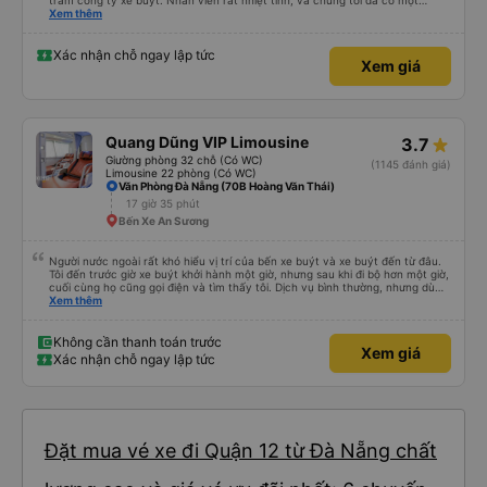
trăm công ty xe buýt. Nhân viên rất nhiệt tình, và chúng tôi đã có một
chuyến đi sạch sẽ, thoải mái. Chúng tôi thậm chí còn được nghỉ ăn. Điều
Xem thêm
tuyệt vời nhất đối với tôi là xe rất yên tĩnh và thoải mái, điều mà tôi rất hài
lòng. Cảm ơn rất nhiều vì tất cả mọi thứ. Mọi thứ đều vượt quá mong đợi của
tôi. Nếu bạn muốn đi du lịch an toàn và thoải mái ở một đất nước xa lạ, MP
Xác nhận chỗ ngay lập tức
Xem giá
Bus chắc chắn nên là lựa chọn hàng đầu của bạn. ;)
Quang Dũng VIP Limousine
3.7
Giường phòng 32 chỗ (Có WC)
(1145 đánh giá)
Limousine 22 phòng (Có WC)
Văn Phòng Đà Nẵng (70B Hoàng Văn Thái)
17 giờ 35 phút
Bến Xe An Sương
Người nước ngoài rất khó hiểu vị trí của bến xe buýt và xe buýt đến từ đâu.
Tôi đến trước giờ xe buýt khởi hành một giờ, nhưng sau khi đi bộ hơn một giờ,
cuối cùng họ cũng gọi điện và tìm thấy tôi. Dịch vụ bình thường, nhưng dù
sao thì tôi ngủ ngon hơn ở khách sạn vì tôi rất thoải mái. Sẽ tuyệt hơn nếu
Xem thêm
tiếng còi xe bớt to hơn. Nhưng tôi thích nó nên tôi cho điểm tối đa. Cảm ơn
bạn rất nhiều.
Không cần thanh toán trước
Xem giá
Xác nhận chỗ ngay lập tức
Đặt mua vé xe đi Quận 12 từ Đà Nẵng chất