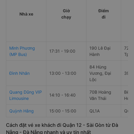
Giờ
Điểm
Nhà xe
chạy
đi
Minh Phương
190 Lê Đại
720 
17:31 - 19:00
(MP Bus)
Hành
Tp. 
84 Hùng
Đình Nhân
13:00 - 13:00
Vương, Đại
39/4
Lộc
Quang Dũng VIP
70B Hoàng
Bến 
14:10 - 16:40
Limousine
Văn Thái
Hóc 
Quỳnh Hằng
15:00 - 15:00
QL1A
Quốc
Cách đặt vé xe khách đi Quận 12 - Sài Gòn từ Đà
Nẵng - Đà Nẵng nhanh và uy tín nhất