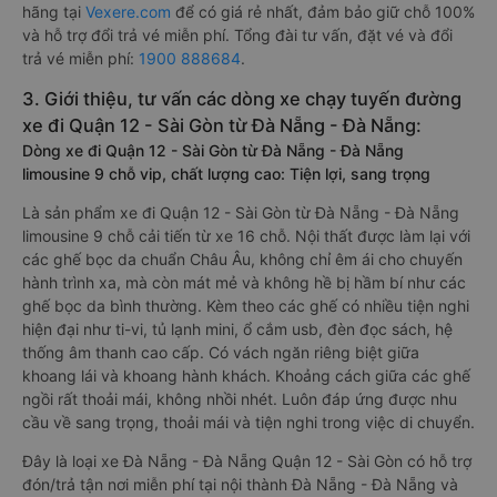
hãng tại
Vexere.com
để có giá rẻ nhất, đảm bảo giữ chỗ 100%
và hỗ trợ đổi trả vé miễn phí. Tổng đài tư vấn, đặt vé và đổi
trả vé miễn phí:
1900 888684
.
3. Giới thiệu, tư vấn các dòng xe chạy tuyến đường
xe đi Quận 12 - Sài Gòn từ Đà Nẵng - Đà Nẵng:
Dòng xe đi Quận 12 - Sài Gòn từ Đà Nẵng - Đà Nẵng
limousine 9 chỗ vip, chất lượng cao: Tiện lợi, sang trọng
Là sản phẩm xe đi Quận 12 - Sài Gòn từ Đà Nẵng - Đà Nẵng
limousine 9 chỗ cải tiến từ xe 16 chỗ. Nội thất được làm lại với
các ghế bọc da chuẩn Châu Âu, không chỉ êm ái cho chuyến
hành trình xa, mà còn mát mẻ và không hề bị hầm bí như các
ghế bọc da bình thường. Kèm theo các ghế có nhiều tiện nghi
hiện đại như ti-vi, tủ lạnh mini, ổ cắm usb, đèn đọc sách, hệ
thống âm thanh cao cấp. Có vách ngăn riêng biệt giữa
khoang lái và khoang hành khách. Khoảng cách giữa các ghế
ngồi rất thoải mái, không nhồi nhét. Luôn đáp ứng được nhu
cầu về sang trọng, thoải mái và tiện nghi trong việc di chuyển.
Đây là loại xe Đà Nẵng - Đà Nẵng Quận 12 - Sài Gòn có hỗ trợ
đón/trả tận nơi miễn phí tại nội thành Đà Nẵng - Đà Nẵng và