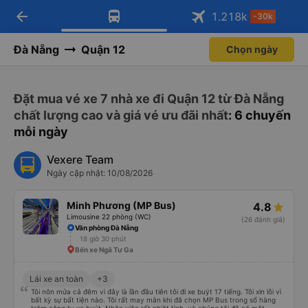
arrow_back
Tải app Vexere ngay!
Tải app Vexere
1.218
k
-30k
Mở app
Mở app
Nhận ưu đãi thành viên độc
-30k/ghế khi đặt vé máy bay qua
quyền
app
Đà Nẵng
Quận 12
Chọn ngày
Đặt mua vé xe 7 nhà xe đi Quận 12 từ Đà Nẵng
chất lượng cao và giá vé ưu đãi nhất
: 6 chuyến
mỗi ngày
Vexere Team
Ngày cập nhật: 10/08/2026
Minh Phương (MP Bus)
4.8
Limousine 22 phòng (WC)
(26 đánh giá)
Văn phòng Đà Nẵng
18 giờ 30 phút
Bến xe Ngã Tư Ga
Lái xe an toàn
+3
Tôi nôn mửa cả đêm vì đây là lần đầu tiên tôi đi xe buýt 17 tiếng. Tôi xin lỗi vì
bất kỳ sự bất tiện nào. Tôi rất may mắn khi đã chọn MP Bus trong số hàng