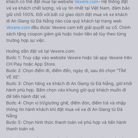
khách có thể đặt mua tại website
Vexere.com
- Hệ thống đặt
vé xe khách chất lượng, và uy tín nhất tại Việt Nam, đảm bảo
giữ chỗ 100%. Đối với bất cứ giao dịch đặt mua vé xe khách
đi An Giang từ Đà Nẵng nào của quý khách tại trang web
Vexere.com
đều được Vexere cam kết giải quyết sự cố. Chính
sách tặng coupon giảm giá hoặc hoàn tiền sẽ tùy theo từng
trường hợp sự việc.
Hướng dẫn đặt vé tại Vexere.com:
Bước 1: Truy cập vào website Vexere hoặc tải app Vexere trên
CH Play hoặc App Store.
Bước 2: Chọn điểm đi, điểm đến, ngày đi, sau đó chọn “TÌM
VÉ XE”.
Bước 3: Chọn hãng xe khách đi An Giang từ Đà Nẵng, giờ khởi
hành phù hợp. Bấm chọn vào khung giờ quý khách muốn đi
để tiến hành đặt vé.
Bước 4: Chọn vị trí/giường ghế, điểm đón, điểm trả và nhập
thông tin hành khách khi đặt mua vé xe đi An Giang từ Đà
Nẵng
Bước 5: Chọn hình thức thanh toán vé phù hợp và tiến hành
thanh toán vé.