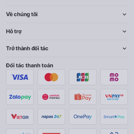
keyboard_arrow_down
Về chúng tôi
keyboard_arrow_down
Hỗ trợ
keyboard_arrow_down
Trở thành đối tác
Đối tác thanh toán