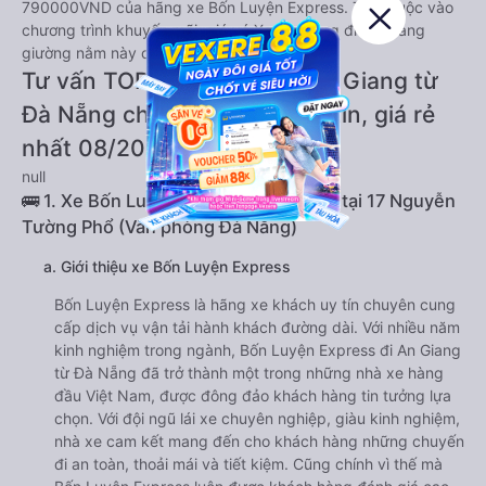
790000VND của hãng xe Bốn Luyện Express. Tùy thuộc vào
chương trình khuyến mãi, giá vé Xe Đà Nẵng đi An Giang
giường nằm này có thể sẽ rẻ hơn.
Tư vấn TOP 1 xe khách đi An Giang từ
Đà Nẵng chất lượng cao, uy tín, giá rẻ
nhất 08/2026
null
🚌 1. Xe Bốn Luyện Express khởi hành tại 17 Nguyễn
Tường Phổ (Văn phòng Đà Nẵng)
a. Giới thiệu xe Bốn Luyện Express
Bốn Luyện Express là hãng xe khách uy tín chuyên cung
cấp dịch vụ vận tải hành khách đường dài. Với nhiều năm
kinh nghiệm trong ngành, Bốn Luyện Express đi An Giang
từ Đà Nẵng đã trở thành một trong những nhà xe hàng
đầu Việt Nam, được đông đảo khách hàng tin tưởng lựa
chọn. Với đội ngũ lái xe chuyên nghiệp, giàu kinh nghiệm,
nhà xe cam kết mang đến cho khách hàng những chuyến
đi an toàn, thoải mái và tiết kiệm. Cũng chính vì thế mà