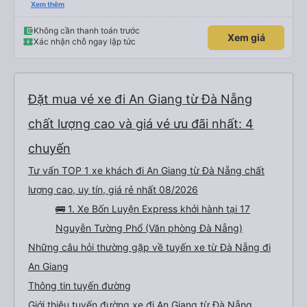
hộ và giới thiệu cho người thân sử dụng dịch vụ của nhà xe này
Xem thêm
Không cần thanh toán trước
Xem giá
Xác nhận chỗ ngay lập tức
Đặt mua vé xe đi An Giang từ Đà Nẵng
chất lượng cao và giá vé ưu đãi nhất: 4
chuyến
Tư vấn TOP 1 xe khách đi An Giang từ Đà Nẵng chất
lượng cao, uy tín, giá rẻ nhất 08/2026
🚌 1. Xe Bốn Luyện Express khởi hành tại 17
Nguyễn Tường Phổ (Văn phòng Đà Nẵng)
Những câu hỏi thường gặp về tuyến xe từ Đà Nẵng đi
An Giang
Thông tin tuyến đường
Giới thiệu tuyến đường xe đi An Giang từ Đà Nẵng