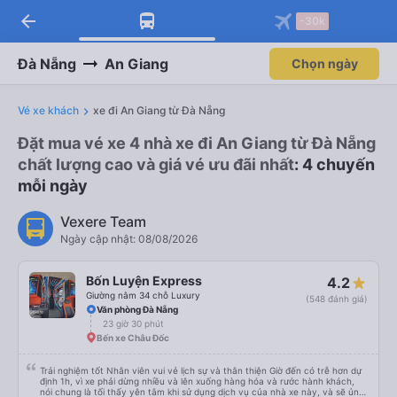
arrow_back
-30k
Đà Nẵng
An Giang
Chọn ngày
Vé xe khách
xe đi An Giang từ Đà Nẵng
Đặt mua vé xe 4 nhà xe đi An Giang từ Đà Nẵng
chất lượng cao và giá vé ưu đãi nhất
: 4 chuyến
mỗi ngày
Vexere Team
Ngày cập nhật: 08/08/2026
Bốn Luyện Express
4.2
Giường nằm 34 chỗ Luxury
(548 đánh giá)
Văn phòng Đà Nẵng
23 giờ 30 phút
Bến xe Châu Đốc
Trải nghiệm tốt Nhân viên vui vẻ lịch sự và thân thiện Giờ đến có trễ hơn dự
định 1h, vì xe phải dừng nhiều và lên xuống hàng hóa và rước hành khách,
nói chung là tối thấy yên tâm khi sử dụng dịch vụ của nhà xe này, và sẽ ủng