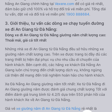
Nẵng An Giang chính hãng tại
Vexere.com
để có giá rẻ nhất,
đảm bảo giữ chỗ 100% và hỗ trợ đổi trả vé miễn phí. Tổng đài
tư vấn, đặt vé và đổi trả vé miễn phí:
1900 888684
.
3. Giới thiệu, tư vấn các dòng xe chạy tuyến đường
xe đi An Giang từ Đà Nẵng:
Dòng xe đi An Giang từ Đà Nẵng giường nằm chất lượng cao:
Thoải mái, giá cả tốt nhất
Những nhà xe đi An Giang từ Đà Nẵng đều sở hữu những xe
giường nằm chất lượng cao. Trên xe được trang bị đầy đủ các
trang thiết bị hiện đại phục vụ cho nhu cầu di chuyển của
hành khách. Bên cạnh đó, các hãng xe khách Đà Nẵng An
Giang luôn chú trọng đến chất lượng dịch vụ, không ngừng
cải thiện để mang đến trải nghiệm hoàn hảo cho hành khách.
Xe Đà Nẵng An Giang giường nằm tốt nhất: Xe từ Đà Nẵng đi
An Giang giường nằm được đánh giá chung chất lượng Tốt với
điểm đánh giá trung bình từ 4.2/5 dựa trên 550 phản hồi của
hành khách Xe về An Giang từ Đà Nẵng.
Giá vé
xe giường nằm đi An Giang từ Đà Nẵng
rẻ nhất là