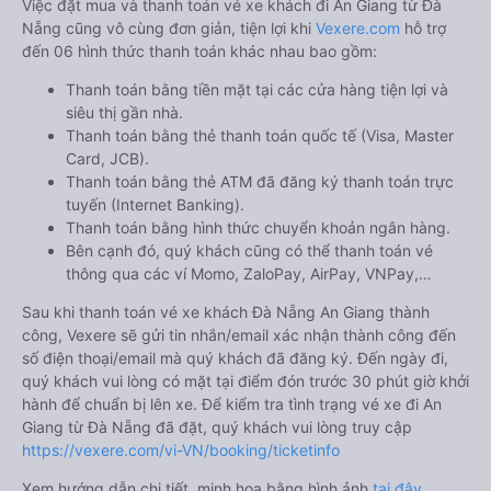
Việc đặt mua và thanh toán vé xe khách đi An Giang từ Đà
Nẵng cũng vô cùng đơn giản, tiện lợi khi
Vexere.com
hỗ trợ
đến 06 hình thức thanh toán khác nhau bao gồm:
Thanh toán bằng tiền mặt tại các cửa hàng tiện lợi và
siêu thị gần nhà.
Thanh toán bằng thẻ thanh toán quốc tế (Visa, Master
Card, JCB).
Thanh toán bằng thẻ ATM đã đăng ký thanh toán trực
tuyến (Internet Banking).
Thanh toán bằng hình thức chuyển khoản ngân hàng.
Bên cạnh đó, quý khách cũng có thể thanh toán vé
thông qua các ví Momo, ZaloPay, AirPay, VNPay,…
Sau khi thanh toán vé xe khách Đà Nẵng An Giang thành
công, Vexere sẽ gửi tin nhắn/email xác nhận thành công đến
số điện thoại/email mà quý khách đã đăng ký. Đến ngày đi,
quý khách vui lòng có mặt tại điểm đón trước 30 phút giờ khởi
hành để chuẩn bị lên xe. Để kiểm tra tình trạng vé xe đi An
Giang từ Đà Nẵng đã đặt, quý khách vui lòng truy cập
https://vexere.com/vi-VN/booking/ticketinfo
Xem hướng dẫn chi tiết, minh họa bằng hình ảnh
tại đây.