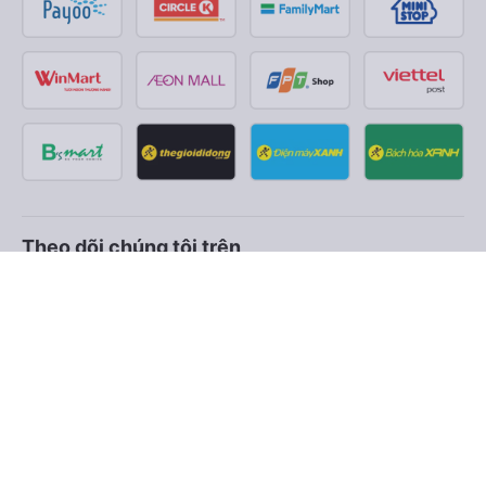
Theo dõi chúng tôi trên
Facebook
Tiktok
Youtube
Công ty TNHH Thương Mại Dịch Vụ Vexere
Địa chỉ đăng ký kinh doanh: 8C Chữ Đồng Tử, Phường Tân
Sơn Nhất, TP. Hồ Chí Minh, Việt Nam
Địa chỉ
:
Lầu 2, toà nhà H3 Circo Hoàng Diệu, 384 Hoàng Diệu,
Phường Khánh Hội, TP Hồ Chí Minh, Việt Nam
Tầng 3, toà nhà 101 Láng Hạ, 101 Láng Hạ, Phường Láng, TP.
Hà Nội, Việt Nam