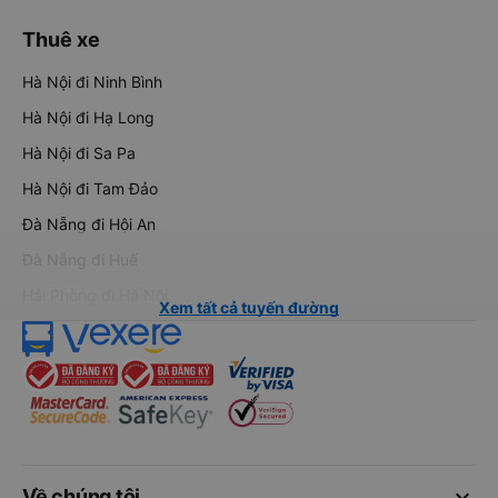
Thuê xe
Hà Nội đi Ninh Bình
Hà Nội đi Hạ Long
Hà Nội đi Sa Pa
Hà Nội đi Tam Đảo
Đà Nẵng đi Hội An
Đà Nẵng đi Huế
Hải Phòng đi Hà Nội
Xem tất cả tuyến đường
keyboard_arrow_down
Về chúng tôi