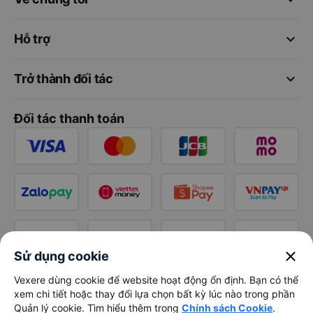
keyboard_arrow_down
Hỗ trợ
keyboard_arrow_down
Trở thành đối tác
Đối tác thanh toán
close
Sử dụng cookie
Vexere dùng cookie để website hoạt động ổn định. Bạn có thể
xem chi tiết hoặc thay đổi lựa chọn bất kỳ lúc nào trong phần
Quản lý cookie. Tìm hiểu thêm trong
Chính sách Cookie
.