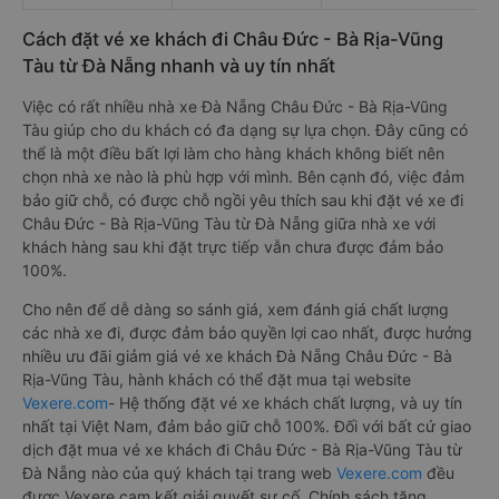
Cách đặt vé xe khách đi Châu Đức - Bà Rịa-Vũng
Tàu từ Đà Nẵng nhanh và uy tín nhất
Việc có rất nhiều nhà xe Đà Nẵng Châu Đức - Bà Rịa-Vũng
Tàu giúp cho du khách có đa dạng sự lựa chọn. Đây cũng có
thể là một điều bất lợi làm cho hàng khách không biết nên
chọn nhà xe nào là phù hợp với mình. Bên cạnh đó, việc đảm
bảo giữ chỗ, có được chỗ ngồi yêu thích sau khi đặt vé xe đi
Châu Đức - Bà Rịa-Vũng Tàu từ Đà Nẵng giữa nhà xe với
khách hàng sau khi đặt trực tiếp vẫn chưa được đảm bảo
100%.
Cho nên để dễ dàng so sánh giá, xem đánh giá chất lượng
các nhà xe đi, được đảm bảo quyền lợi cao nhất, được hưởng
nhiều ưu đãi giảm giá vé xe khách Đà Nẵng Châu Đức - Bà
Rịa-Vũng Tàu, hành khách có thể đặt mua tại website
Vexere.com
- Hệ thống đặt vé xe khách chất lượng, và uy tín
nhất tại Việt Nam, đảm bảo giữ chỗ 100%. Đối với bất cứ giao
dịch đặt mua vé xe khách đi Châu Đức - Bà Rịa-Vũng Tàu từ
Đà Nẵng nào của quý khách tại trang web
Vexere.com
đều
được Vexere cam kết giải quyết sự cố. Chính sách tặng