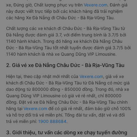
xe, Đúng giờ, Chất lượng phục vụ trên
Vexere.com
. Đánh giá
này được viết trực tiếp bởi các khách hàng đã trải nghiệm
các hãng Xe Đà Nẵng đi Châu Đức - Bà Rịa-Vũng Tàu.
Chất lượng các xe khách đi Châu Đức - Bà Rịa-Vũng Tàu từ
Đà Nẵng được đánh giá 3.7, với điểm trung bình là 3.7/5 bởi
1140 hành khách. Trong đó hãng xe khách Đà Nẵng Châu
Đức - Bà Rịa-Vũng Tàu tốt nhất tuyến được đánh giá 3.7/5 bởi
1140 hành khách là nhà xe Quang Dũng VIP Limousine.
2. Giá vé xe Đà Nẵng Châu Đức - Bà Rịa-Vũng Tàu
Hiện tại, theo cập nhật mới nhất của
Vexere.com
, giá vé xe
khách đi Châu Đức - Bà Rịa-Vũng Tàu từ Đà Nẵng có mức giá
dao động từ 800000 đồng - 850000 đồng. Trong đó, nhà xe
Quang Dũng VIP Limousine có giá vé rẻ nhất, chỉ 800000
đồng. Đặt vé xe Đà Nẵng Châu Đức - Bà Rịa-Vũng Tàu chính
hãng tại
Vexere.com
để có giá rẻ nhất, đảm bảo giữ chỗ 100%
và hỗ trợ đổi trả vé miễn phí. Tổng đài tư vấn, đặt vé và đổi
trả vé miễn phí:
1900 888684
.
3. Giới thiệu, tư vấn các dòng xe chạy tuyến đường