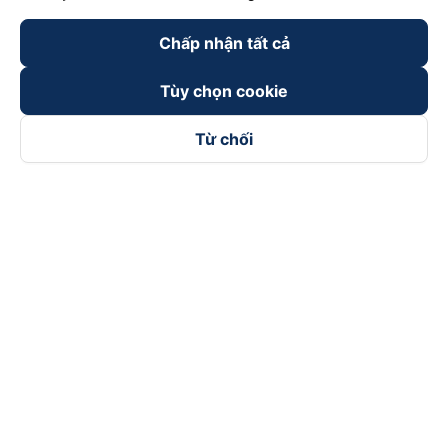
Chấp nhận tất cả
Tùy chọn cookie
Từ chối
Theo dõi chúng tôi trên
Facebook
Tiktok
Youtube
Công ty TNHH Thương Mại Dịch Vụ Vexere
Địa chỉ đăng ký kinh doanh: 8C Chữ Đồng Tử, Phường Tân
Sơn Nhất, TP. Hồ Chí Minh, Việt Nam
Địa chỉ
:
Lầu 2, toà nhà H3 Circo Hoàng Diệu, 384 Hoàng Diệu,
Phường Khánh Hội, TP Hồ Chí Minh, Việt Nam
Tầng 3, toà nhà 101 Láng Hạ, 101 Láng Hạ, Phường Láng, TP.
Hà Nội, Việt Nam
Giấy chứng nhận ĐKKD số 0315133726 do Sở KH và ĐT TP.
Hồ Chí Minh cấp lần đầu ngày 27/6/2018