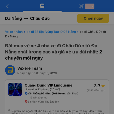
arrow_back
Tải app Vexere ngay!
Tải app Vexere
-30k
Mở app
Mở app
Nhận ưu đãi thành viên độc
-30k/ghế khi đặt vé máy bay qua
quyền
app
Đà Nẵng
Châu Đức
Chọn ngày
Vé xe khách
xe đi Bà Rịa-Vũng Tàu từ Đà Nẵng
xe đi Châu Đức từ
Đà Nẵng
Đặt mua vé xe 4 nhà xe đi Châu Đức từ Đà
Nẵng chất lượng cao và giá vé ưu đãi nhất
: 2
chuyến mỗi ngày
Vexere Team
Ngày cập nhật: 09/08/2026
Quang Dũng VIP Limousine
3.7
Limousine 22 phòng (Có WC)
(1145 đánh giá)
Văn Phòng Đà Nẵng (70B Hoàng Văn Thái)
15 giờ 20 phút
Bà Rịa - Vũng Tàu (QL56)
Người nước ngoài rất khó hiểu vị trí của bến xe buýt và xe buýt đến từ đâu.