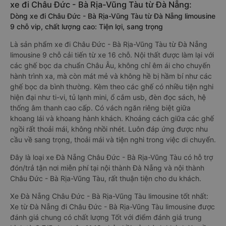
xe đi Châu Đức - Bà Rịa-Vũng Tàu từ Đà Nẵng:
Dòng xe đi Châu Đức - Bà Rịa-Vũng Tàu từ Đà Nẵng limousine
9 chỗ vip, chất lượng cao: Tiện lợi, sang trọng
Là sản phẩm xe đi Châu Đức - Bà Rịa-Vũng Tàu từ Đà Nẵng
limousine 9 chỗ cải tiến từ xe 16 chỗ. Nội thất được làm lại với
các ghế bọc da chuẩn Châu Âu, không chỉ êm ái cho chuyến
hành trình xa, mà còn mát mẻ và không hề bị hầm bí như các
ghế bọc da bình thường. Kèm theo các ghế có nhiều tiện nghi
hiện đại như ti-vi, tủ lạnh mini, ổ cắm usb, đèn đọc sách, hệ
thống âm thanh cao cấp. Có vách ngăn riêng biệt giữa
khoang lái và khoang hành khách. Khoảng cách giữa các ghế
ngồi rất thoải mái, không nhồi nhét. Luôn đáp ứng được nhu
cầu về sang trọng, thoải mái và tiện nghi trong việc di chuyển.
Đây là loại xe Đà Nẵng Châu Đức - Bà Rịa-Vũng Tàu có hỗ trợ
đón/trả tận nơi miễn phí tại nội thành Đà Nẵng và nội thành
Châu Đức - Bà Rịa-Vũng Tàu, rất thuận tiện cho du khách.
Xe Đà Nẵng Châu Đức - Bà Rịa-Vũng Tàu limousine tốt nhất:
Xe từ Đà Nẵng đi Châu Đức - Bà Rịa-Vũng Tàu limousine được
đánh giá chung có chất lượng Tốt với điểm đánh giá trung