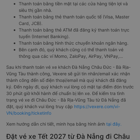
Thanh toán bằng tiền mặt tại các cửa hàng tiện lợi và
siêu thị gần nhà.
Thanh toán bằng thẻ thanh toán quốc tế (Visa, Master
Card, JCB).
Thanh toán bằng thẻ ATM đã đăng ký thanh toán trực
tuyến (Internet Banking).
Thanh toán bằng hình thức chuyển khoản ngân hàng.
Bên cạnh đó, quý khách cũng có thể thanh toán vé
thông qua các ví Momo, ZaloPay, AirPay, VNPay,…
Sau khi thanh toán vé xe khách Đà Nẵng Châu Đức - Bà Rịa-
Vũng Tàu thành công, Vexere sẽ gửi tin nhắn/email xác nhận
thành công đến số điện thoại/email mà quý khách đã đăng
ký. Đến ngày đi, quý khách vui lòng có mặt tại điểm đón trước
30 phút giờ khởi hành để chuẩn bị lên xe. Để kiểm tra tình
trạng vé xe đi Châu Đức - Bà Rịa-Vũng Tàu từ Đà Nẵng đã
đặt, quý khách vui lòng truy cập
https://vexere.com/vi-
VN/booking/ticketinfo
Xem hướng dẫn chi tiết, minh họa bằng hình ảnh
tại đây.
Đặt vé xe Tết 2027 từ Đà Nẵng đi Châu