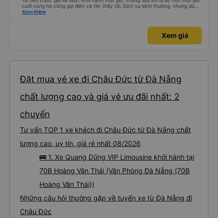
Tôi đến trước giờ xe buýt khởi hành một giờ, nhưng sau khi đi bộ hơn một giờ,
cuối cùng họ cũng gọi điện và tìm thấy tôi. Dịch vụ bình thường, nhưng dù
sao thì tôi ngủ ngon hơn ở khách sạn vì tôi rất thoải mái. Sẽ tuyệt hơn nếu
Xem thêm
tiếng còi xe bớt to hơn. Nhưng tôi thích nó nên tôi cho điểm tối đa. Cảm ơn
bạn rất nhiều.
Xem giá
Đặt mua vé xe đi Châu Đức từ Đà Nẵng
chất lượng cao và giá vé ưu đãi nhất: 2
chuyến
Tư vấn TOP 1 xe khách đi Châu Đức từ Đà Nẵng chất
lượng cao, uy tín, giá rẻ nhất 08/2026
🚌 1. Xe Quang Dũng VIP Limousine khởi hành tại
70B Hoàng Văn Thái (Văn Phòng Đà Nẵng (70B
Hoàng Văn Thái))
Những câu hỏi thường gặp về tuyến xe từ Đà Nẵng đi
Châu Đức