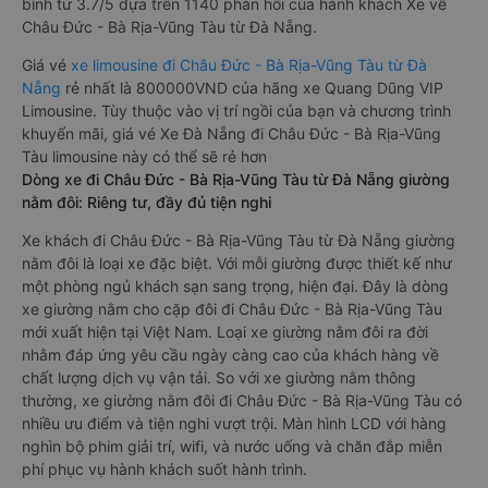
bình từ 3.7/5 dựa trên 1140 phản hồi của hành khách Xe về
Châu Đức - Bà Rịa-Vũng Tàu từ Đà Nẵng.
Giá vé
xe limousine đi Châu Đức - Bà Rịa-Vũng Tàu từ Đà
Nẵng
rẻ nhất là 800000VND của hãng xe Quang Dũng VIP
Limousine. Tùy thuộc vào vị trí ngồi của bạn và chương trình
khuyến mãi, giá vé Xe Đà Nẵng đi Châu Đức - Bà Rịa-Vũng
Tàu limousine này có thể sẽ rẻ hơn
Dòng xe đi Châu Đức - Bà Rịa-Vũng Tàu từ Đà Nẵng giường
nằm đôi: Riêng tư, đầy đủ tiện nghi
Xe khách đi Châu Đức - Bà Rịa-Vũng Tàu từ Đà Nẵng giường
nằm đôi là loại xe đặc biệt. Với mỗi giường được thiết kế như
một phòng ngủ khách sạn sang trọng, hiện đại. Đây là dòng
xe giường nằm cho cặp đôi đi Châu Đức - Bà Rịa-Vũng Tàu
mới xuất hiện tại Việt Nam. Loại xe giường nằm đôi ra đời
nhằm đáp ứng yêu cầu ngày càng cao của khách hàng về
chất lượng dịch vụ vận tải. So với xe giường nằm thông
thường, xe giường nằm đôi đi Châu Đức - Bà Rịa-Vũng Tàu có
nhiều ưu điểm và tiện nghi vượt trội. Màn hình LCD với hàng
nghìn bộ phim giải trí, wifi, và nước uống và chăn đắp miễn
phí phục vụ hành khách suốt hành trình.