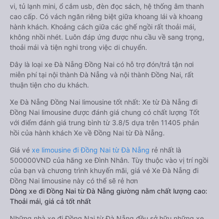
vi, tủ lạnh mini, ổ cắm usb, đèn đọc sách, hệ thống âm thanh
cao cấp. Có vách ngăn riêng biệt giữa khoang lái và khoang
hành khách. Khoảng cách giữa các ghế ngồi rất thoải mái,
không nhồi nhét. Luôn đáp ứng được nhu cầu về sang trọng,
thoải mái và tiện nghi trong việc di chuyển.
Đây là loại xe Đà Nẵng Đồng Nai có hỗ trợ đón/trả tận nơi
miễn phí tại nội thành Đà Nẵng và nội thành Đồng Nai, rất
thuận tiện cho du khách.
Xe Đà Nẵng Đồng Nai limousine tốt nhất: Xe từ Đà Nẵng đi
Đồng Nai limousine được đánh giá chung có chất lượng Tốt
với điểm đánh giá trung bình từ 3.8/5 dựa trên 11405 phản
hồi của hành khách Xe về Đồng Nai từ Đà Nẵng.
Giá vé
xe limousine đi Đồng Nai từ Đà Nẵng
rẻ nhất là
500000VND của hãng xe Đình Nhân. Tùy thuộc vào vị trí ngồi
của bạn và chương trình khuyến mãi, giá vé Xe Đà Nẵng đi
Đồng Nai limousine này có thể sẽ rẻ hơn
Dòng xe đi Đồng Nai từ Đà Nẵng giường nằm chất lượng cao:
Thoải mái, giá cả tốt nhất
Những nhà xe đi Đồng Nai từ Đà Nẵng đều sở hữu những xe