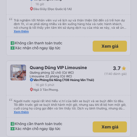
16 giờ
Dầu Giây (Dọc Quốc lộ 1A)
Trải nghiệm tốt Nhân viên vui vẻ lịch sự và thân thiện Giờ đến có trễ hơn dự
định 1h, vì xe phải dừng nhiều và lên xuống hàng hóa và rước hành khách,
nói chung là tối thấy yên tâm khi sử dụng dịch vụ của nhà xe này, và sẽ ủng
hộ và giới thiệu cho người thân sử dụng dịch vụ của nhà xe này
Xem thêm
Không cần thanh toán trước
Xem giá
Xác nhận chỗ ngay lập tức
Quang Dũng VIP Limousine
3.7
Giường phòng 32 chỗ (Có WC)
(1140 đánh giá)
Limousine 22 phòng (Có WC)
Văn Phòng Đà Nẵng (70B Hoàng Văn Thái)
16 giờ 5 phút
Ngã 3 Tân Phong.
Người nước ngoài rất khó hiểu vị trí của bến xe buýt và xe buýt đến từ đâu.
Tôi đến trước giờ xe buýt khởi hành một giờ, nhưng sau khi đi bộ hơn một giờ,
cuối cùng họ cũng gọi điện và tìm thấy tôi. Dịch vụ bình thường, nhưng dù
sao thì tôi ngủ ngon hơn ở khách sạn vì tôi rất thoải mái. Sẽ tuyệt hơn nếu
Xem thêm
tiếng còi xe bớt to hơn. Nhưng tôi thích nó nên tôi cho điểm tối đa. Cảm ơn
bạn rất nhiều.
Không cần thanh toán trước
Xem giá
Xác nhận chỗ ngay lập tức