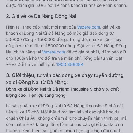
được đánh giá 5.0/5 bởi 19 hành khách là nhà xe Phan Khánh.
2. Giá vé xe Đà Nẵng Đồng Nai
Hiện tại, theo cập nhật mới nhất của
Vexere.com
, giá vé xe
khách đi Đồng Nai từ Đà Nẵng có mức giá dao động từ
500000 đồng - 1500000 đồng. Trong đó, nhà xe Lộc Thủy
có giá vé rẻ nhất, chỉ 500000 đồng. Đặt vé xe Đà Nẵng Đồng
Nai chính hãng tại
Vexere.com
để có giá rẻ nhất, đảm bảo giữ
chỗ 100% và hỗ trợ đổi trả vé miễn phí. Tổng đài tư vấn, đặt
vé và đổi trả vé miễn phí:
1900 888684
.
3. Giới thiệu, tư vấn các dòng xe chạy tuyến đường
xe đi Đồng Nai từ Đà Nẵng:
Dòng xe đi Đồng Nai từ Đà Nẵng limousine 9 chỗ vip, chất
lượng cao: Tiện lợi, sang trọng
Là sản phẩm xe đi Đồng Nai từ Đà Nẵng limousine 9 chỗ cải
tiến từ xe 16 chỗ. Nội thất được làm lại với các ghế bọc da
chuẩn Châu Âu, không chỉ êm ái cho chuyến hành trình xa, mà
còn mát mẻ và không hề bị hầm bí như các ghế bọc da bình
thường. Kèm theo các ghế có nhiều tiện nghi hiện đại như ti-