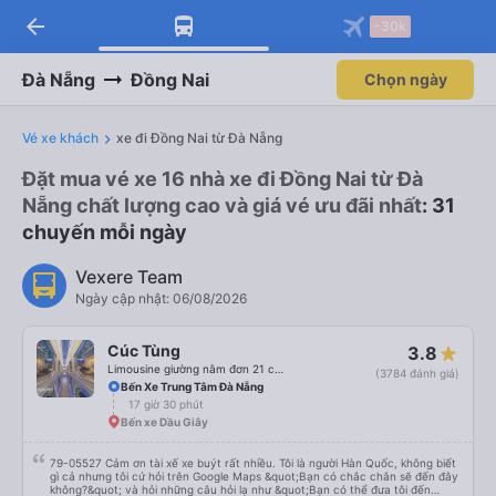
arrow_back
-30k
Đà Nẵng
Đồng Nai
Chọn ngày
Vé xe khách
xe đi Đồng Nai từ Đà Nẵng
Đặt mua vé xe 16 nhà xe đi Đồng Nai từ Đà
Nẵng chất lượng cao và giá vé ưu đãi nhất
: 31
chuyến mỗi ngày
Vexere Team
Ngày cập nhật: 06/08/2026
Cúc Tùng
3.8
Limousine giường nằm đơn 21 chỗ (WC)
(3784 đánh giá)
Bến Xe Trung Tâm Đà Nẵng
17 giờ 30 phút
Bến xe Dầu Giây
79-05527 Cảm ơn tài xế xe buýt rất nhiều. Tôi là người Hàn Quốc, không biết
gì cả nhưng tôi cứ hỏi trên Google Maps &quot;Bạn có chắc chắn sẽ đến đây
không?&quot; và hỏi những câu hỏi lạ như &quot;Bạn có thể đưa tôi đến