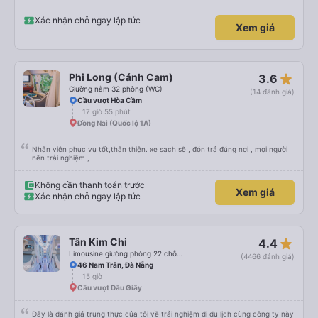
rộng, đẹp, ghế có chế độ matxa bên cạnh các chức năng thông thường như
nâng, hạ xuống phần đầu, chân, ổ sạc pin, ... thích view ngắm cảnh cực chill,
các anh tài và lơ cũng cực dễ thương, tâm lý. 10 điểm không nhưng. Mình sẽ
Xác nhận chỗ ngay lập tức
Xem giá
lưu lại để giới thiệu người nhà, bạn bè đi xe này. ưng hết sức. Giờ thấy may
mắn vì cảm ơn xe kia để mình bít đến xe này
star_rate
Phi Long (Cánh Cam)
3.6
Giường nằm 32 phòng (WC)
(14 đánh giá)
Cầu vượt Hòa Cầm
17 giờ 55 phút
Đồng Nai (Quốc lộ 1A)
Nhân viên phục vụ tốt,thân thiện. xe sạch sẽ , đón trả đúng nơi , mọi người
nên trải nghiệm ,
Không cần thanh toán trước
Xem giá
Xác nhận chỗ ngay lập tức
star_rate
Tân Kim Chi
4.4
Limousine giường phòng 22 chỗ (CABIN) (WC)
(4466 đánh giá)
46 Nam Trân, Đà Nẵng
15 giờ
Cầu vượt Dầu Giây
Đây là đánh giá trung thực của tôi về trải nghiệm đi du lịch cùng công ty này