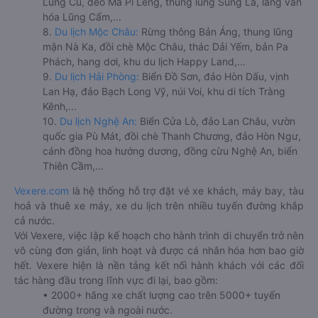
Lũng Cú, đèo Mã Pí Lèng, thung lũng Sủng Là, làng văn
hóa Lũng Cẩm,...
8.
Du lịch Mộc Châu:
Rừng thông Bản Áng, thung lũng
mận Nà Ka, đồi chè Mộc Châu, thác Dải Yếm, bản Pa
Phách, hang dơi, khu du lịch Happy Land,...
9.
Du lịch Hải Phòng:
Biển Đồ Sơn, đảo Hòn Dấu, vịnh
Lan Hạ, đảo Bạch Long Vỹ, núi Voi, khu di tích Tràng
Kênh,...
10.
Du lịch Nghệ An:
Biển Cửa Lò, đảo Lan Châu, vườn
quốc gia Pù Mát, đồi chè Thanh Chương, đảo Hòn Ngư,
cánh đồng hoa hướng dương, đồng cừu Nghệ An, biển
Thiên Cầm,...
Vexere.com
là hệ thống hỗ trợ đặt vé xe khách, máy bay, tàu
hoả và thuê xe máy, xe du lịch trên nhiều tuyến đường khắp
cả nước.
Với Vexere, việc lập kế hoạch cho hành trình di chuyển trở nên
vô cùng đơn giản, linh hoạt và được cá nhân hóa hơn bao giờ
hết. Vexere hiện là nền tảng kết nối hành khách với các đối
tác hàng đầu trong lĩnh vực đi lại, bao gồm:
• 2000+ hãng xe chất lượng cao trên 5000+ tuyến
đường trong và ngoài nước.