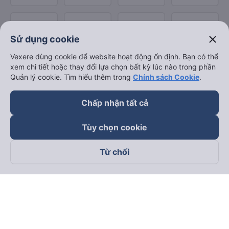
close
Sử dụng cookie
Vexere dùng cookie để website hoạt động ổn định. Bạn có thể
xem chi tiết hoặc thay đổi lựa chọn bất kỳ lúc nào trong phần
Quản lý cookie. Tìm hiểu thêm trong
Chính sách Cookie
.
Chấp nhận tất cả
Tùy chọn cookie
Từ chối
Theo dõi chúng tôi trên
Facebook
Tiktok
Youtube
Công ty TNHH Thương Mại Dịch Vụ Vexere