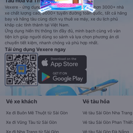
Tàu hoả và Thuê xe
Vexere - ứng dụng đặt vé đa phương tiện với hơn 3000+ nhà
xe chất lượng cao, 5000+ tuyến đường toàn quốc, tất cả hãng
bay và hãng tàu cùng dịch vụ thuê xe máy, xe du lịch phủ
khắp các tỉnh thành tại Việt Nam.
Ứng dụng hiển thị thông tin đầy đủ, minh bạch cùng vô vàn
tiện ích giúp người dùng so sánh và lựa chọn phương án di
chuyển tiết kiệm, nhanh chóng và phù hợp nhất.
Tải ứng dụng Vexere ngay
Vé xe khách
Vé tàu hỏa
Xe đi Buôn Mê Thuột từ Sài Gòn
Vé tàu Sài Gòn Nha Trang
Xe đi Vũng Tàu từ Sài Gòn
Vé tàu Sài Gòn Phan Thiết
Xe đi Nha Trang từ Sài Gòn
Vé tàu Sài Gòn Đà Nẵng