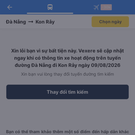
arrow_back
Tải app Vexere ngay!
Tải app Vexere
-30k
Mở app
Mở app
Nhận ưu đãi thành viên độc
-30k/ghế khi đặt vé máy bay qua
quyền
app
Đà Nẵng
Kon Rẫy
Chọn ngày
Xin lỗi bạn vì sự bất tiện này. Vexere sẽ cập nhật
ngay khi có thông tin xe hoạt động trên tuyến
đường Đà Nẵng đi Kon Rẫy ngày 09/08/2026
Xin bạn vui lòng thay đổi tuyến đường tìm kiếm
Thay đổi tìm kiếm
Bạn có thể tham khảo thêm một số điểm đến hấp dẫn khác