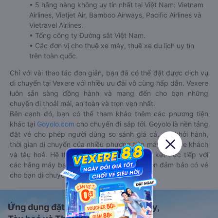
• 5 hãng hàng không uy tín nhất tại Việt Nam: Vietnam
Airlines, Vietjet Air, Bamboo Airways, Pacific Airlines và
Vietravel Airlines.
• Tổng công ty Đường sắt Việt Nam.
• Các đơn vị cho thuê xe máy, thuê xe du lịch uy tín
trên toàn quốc.
Chỉ với vài thao tác đơn giản, bạn đã có thể đặt được dịch vụ
di chuyển tại Vexere với nhiều ưu đãi vô cùng hấp dẫn. Vexere
luôn sẵn sàng đồng hành và mang đến cho bạn những
chuyến đi thoải mái, an toàn và trọn vẹn nhất.
Bên cạnh đó, bạn có thể tham khảo thêm các phương tiện
khác tại
Goyolo.com
cho chuyến đi sắp tới. Goyolo là nền tảng
đặt vé cho phép người dùng so sánh giá cả, giờ khởi hành,
thời gian di chuyển của nhiều phương tiện máy bay, xe khách
và tàu hoả. Hệ thống của Goyolo được liên kết trực tiếp với
các hãng máy bay, xe khách và tàu hoả, luôn đảm bảo có vé
cho bạn di chuyển.
Ứng dụng đặt vé Xe khách, Máy bay,