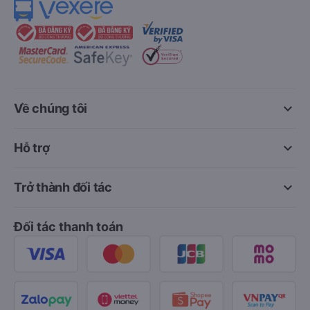
keyboard_arrow_down
Về chúng tôi
keyboard_arrow_down
Hỗ trợ
keyboard_arrow_down
Trở thành đối tác
Đối tác thanh toán