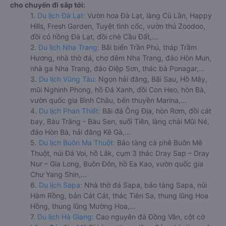
cho chuyến đi sắp tới:
1.
Du lịch Đà Lạt:
Vườn hoa Đà Lạt, làng Cù Lần, Happy
Hills, Fresh Garden, Tuyệt tình cốc, vườn thú Zoodoo,
đồi cỏ hồng Đà Lạt, đồi chè Cầu Đất,...
2.
Du lịch Nha Trang:
Bãi biển Trần Phú, tháp Trầm
Hương, nhà thờ đá, chợ đêm Nha Trang, đảo Hòn Mun,
nhà ga Nha Trang, đảo Điệp Sơn, thác bà Ponagar,...
3.
Du lịch Vũng Tàu:
Ngọn hải đăng, Bãi Sau, Hồ Mây,
mũi Nghinh Phong, hồ Đá Xanh, đồi Con Heo, hòn Bà,
vườn quốc gia Bình Châu, bến thuyền Marina,...
4.
Du lịch Phan Thiết:
Bãi đá Ông Địa, hòn Rơm, đồi cát
bay, Bàu Trắng - Bàu Sen, suối Tiên, làng chài Mũi Né,
đảo Hòn Bà, hải đăng Kê Gà,...
5.
Du lịch Buôn Ma Thuột:
Bảo tàng cà phê Buôn Mê
Thuột, núi Đá Voi, hồ Lắk, cụm 3 thác Dray Sap – Dray
Nur – Gia Long, Buôn Đôn, hồ Ea Kao, vườn quốc gia
Chư Yang Shin,...
6.
Du lịch Sapa:
Nhà thờ đá Sapa, bảo tàng Sapa, núi
Hàm Rồng, bản Cát Cát, thác Tiên Sa, thung lũng Hoa
Hồng, thung lũng Mường Hoa,...
7.
Du lịch Hà Giang:
Cao nguyên đá Đồng Văn, cột cờ