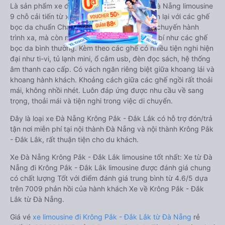
Là sản phẩm xe đi Krông Pắk - Đắk Lắk từ Đà Nẵng limousine
9 chỗ cải tiến từ xe 16 chỗ. Nội thất được làm lại với các ghế
bọc da chuẩn Châu Âu, không chỉ êm ái cho chuyến hành
trình xa, mà còn mát mẻ và không hề bị hầm bí như các ghế
bọc da bình thường. Kèm theo các ghế có nhiều tiện nghi hiện
đại như ti-vi, tủ lạnh mini, ổ cắm usb, đèn đọc sách, hệ thống
âm thanh cao cấp. Có vách ngăn riêng biệt giữa khoang lái và
khoang hành khách. Khoảng cách giữa các ghế ngồi rất thoải
mái, không nhồi nhét. Luôn đáp ứng được nhu cầu về sang
trọng, thoải mái và tiện nghi trong việc di chuyển.
Đây là loại xe Đà Nẵng Krông Pắk - Đắk Lắk có hỗ trợ đón/trả
tận nơi miễn phí tại nội thành Đà Nẵng và nội thành Krông Pắk
- Đắk Lắk, rất thuận tiện cho du khách.
Xe Đà Nẵng Krông Pắk - Đắk Lắk limousine tốt nhất: Xe từ Đà
Nẵng đi Krông Pắk - Đắk Lắk limousine được đánh giá chung
có chất lượng Tốt với điểm đánh giá trung bình từ 4.6/5 dựa
trên 7009 phản hồi của hành khách Xe về Krông Pắk - Đắk
Lắk từ Đà Nẵng.
Giá vé
xe limousine đi Krông Pắk - Đắk Lắk từ Đà Nẵng
rẻ