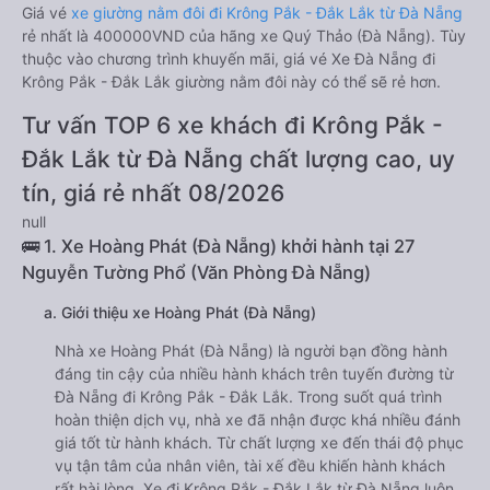
Giá vé
xe giường nằm đôi đi Krông Pắk - Đắk Lắk từ Đà Nẵng
rẻ nhất là 400000VND của hãng xe Quý Thảo (Đà Nẵng). Tùy
thuộc vào chương trình khuyến mãi, giá vé Xe Đà Nẵng đi
Krông Pắk - Đắk Lắk giường nằm đôi này có thể sẽ rẻ hơn.
Tư vấn TOP 6 xe khách đi Krông Pắk -
Đắk Lắk từ Đà Nẵng chất lượng cao, uy
tín, giá rẻ nhất 08/2026
null
🚌 1. Xe Hoàng Phát (Đà Nẵng) khởi hành tại 27
Nguyễn Tường Phổ (Văn Phòng Đà Nẵng)
a. Giới thiệu xe Hoàng Phát (Đà Nẵng)
Nhà xe Hoàng Phát (Đà Nẵng) là người bạn đồng hành
đáng tin cậy của nhiều hành khách trên tuyến đường từ
Đà Nẵng đi Krông Pắk - Đắk Lắk. Trong suốt quá trình
hoàn thiện dịch vụ, nhà xe đã nhận được khá nhiều đánh
giá tốt từ hành khách. Từ chất lượng xe đến thái độ phục
vụ tận tâm của nhân viên, tài xế đều khiến hành khách
rất hài lòng. Xe đi Krông Pắk - Đắk Lắk từ Đà Nẵng luôn