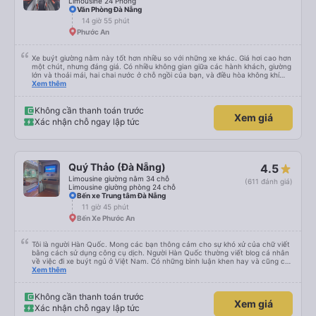
Limousine 24 Phòng
Văn Phòng Đà Nẵng
14 giờ 55 phút
Phước An
Xe buýt giường nằm này tốt hơn nhiều so với những xe khác. Giá hơi cao hơn
một chút, nhưng đáng giá. Có nhiều không gian giữa các hành khách, giường
lớn và thoải mái, hai chai nước ở chỗ ngồi của bạn, và điều hòa không khí
ngay tại chỗ ngồi mà bạn có thể bật tắt. Nhân viên thân thiện và tài xế lái xe
Xem thêm
êm ái. Có ổ cắm điện để sạc điện thoại và Wi-Fi (mặc dù kết nối không phải
lúc nào cũng ổn định).
Không cần thanh toán trước
Xem giá
Xác nhận chỗ ngay lập tức
Quý Thảo (Đà Nẵng)
4.5
Limousine giường nằm 34 chỗ
(611 đánh giá)
Limousine giường phòng 24 chỗ
Bến xe Trung tâm Đà Nẵng
11 giờ 45 phút
Bến Xe Phước An
Tôi là người Hàn Quốc. Mong các bạn thông cảm cho sự khó xử của chữ viết
bằng cách sử dụng công cụ dịch. Người Hàn Quốc thường viết blog cá nhân
về việc đi xe buýt ngủ ở Việt Nam. Có những bình luận khen hay và cũng có
những bình luận khen vất vả nên tôi đã rất lo lắng. Đó là một sự lo lắng vô
Xem thêm
ích. Rất thoải mái và thoải mái. Bên trong xe buýt sạch sẽ, tài xế rất thân
thiện. Gối và chăn nệm cũng sạch và thơm nữa. Mình đề cử bài này. 제 리뷰
를 보시게 되는 한국분들께 정보를 드리자면 저는 다낭에서 꾸이년가는 버스를 탔습
Không cần thanh toán trước
Xem giá
니다. 같은 회사라도 버스마다 퀄리티가 다른지는 모르겠는데, 제가 탄 버스는 쾌적
Xác nhận chỗ ngay lập tức
하고 좋았어요. 자리 넓찍하고 베개 이불 깨끗합니다. 뭐 경적소리야 베트남에서는