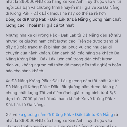
nhất là 360000VND của hãng xe Kim Anh. Tùy thuộc vào vị trí
ngồi của bạn và chương trình khuyến mãi, giá vé Xe Đà Nẵng
đi Krông Pắk - Đắk Lắk limousine này có thể sẽ rẻ hơn
Dòng xe đi Krông Pắk - Đắk Lắk từ Đà Nẵng giường nằm chất
lượng cao: Thoải mái, giá cả tốt nhất
Những nhà xe đi Krông Pắk - Đắk Lắk từ Đà Nẵng đều sở hữu
những xe giường nằm chất lượng cao. Trên xe được trang bị
đầy đủ các trang thiết bị hiện đại phục vụ cho nhu cầu di
chuyển của hành khách. Bên cạnh đó, các hãng xe khách Đà
Nẵng Krông Pắk - Đắk Lắk luôn chú trọng đến chất lượng
dịch vụ, không ngừng cải thiện để mang đến trải nghiệm hoàn
hảo cho hành khách.
Xe Đà Nẵng Krông Pắk - Đắk Lắk giường nằm tốt nhất: Xe từ
Đà Nẵng đi Krông Pắk - Đắk Lắk giường nằm được đánh giá
chung chất lượng Tốt với điểm đánh giá trung bình từ 4.6/5
dựa trên 7009 phản hồi của hành khách Xe về Krông Pắk -
Đắk Lắk từ Đà Nẵng.
Giá vé
xe giường nằm đi Krông Pắk - Đắk Lắk từ Đà Nẵng
rẻ
nhất là 360000VND của hãng xe Kim Anh. Tùy thuộc vào
chương trình khuyến mãi, giá vé Xe Đà Nẵng đi Krông Pắk -