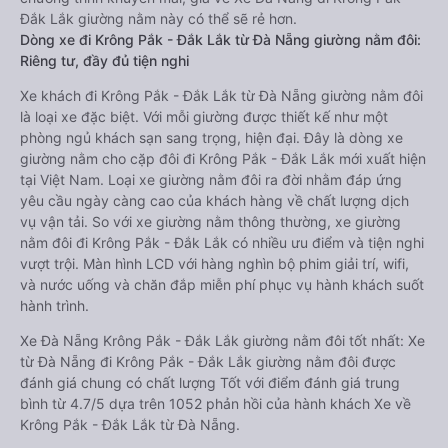
Đắk Lắk giường nằm này có thể sẽ rẻ hơn.
Dòng xe đi Krông Pắk - Đắk Lắk từ Đà Nẵng giường nằm đôi:
Riêng tư, đầy đủ tiện nghi
Xe khách đi Krông Pắk - Đắk Lắk từ Đà Nẵng giường nằm đôi
là loại xe đặc biệt. Với mỗi giường được thiết kế như một
phòng ngủ khách sạn sang trọng, hiện đại. Đây là dòng xe
giường nằm cho cặp đôi đi Krông Pắk - Đắk Lắk mới xuất hiện
tại Việt Nam. Loại xe giường nằm đôi ra đời nhằm đáp ứng
yêu cầu ngày càng cao của khách hàng về chất lượng dịch
vụ vận tải. So với xe giường nằm thông thường, xe giường
nằm đôi đi Krông Pắk - Đắk Lắk có nhiều ưu điểm và tiện nghi
vượt trội. Màn hình LCD với hàng nghìn bộ phim giải trí, wifi,
và nước uống và chăn đắp miễn phí phục vụ hành khách suốt
hành trình.
Xe Đà Nẵng Krông Pắk - Đắk Lắk giường nằm đôi tốt nhất: Xe
từ Đà Nẵng đi Krông Pắk - Đắk Lắk giường nằm đôi được
đánh giá chung có chất lượng Tốt với điểm đánh giá trung
bình từ 4.7/5 dựa trên 1052 phản hồi của hành khách Xe về
Krông Pắk - Đắk Lắk từ Đà Nẵng.