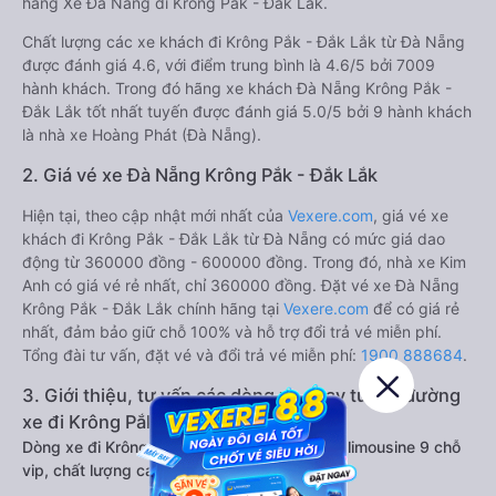
hãng Xe Đà Nẵng đi Krông Pắk - Đắk Lắk.
Chất lượng các xe khách đi Krông Pắk - Đắk Lắk từ Đà Nẵng
được đánh giá 4.6, với điểm trung bình là 4.6/5 bởi 7009
hành khách. Trong đó hãng xe khách Đà Nẵng Krông Pắk -
Đắk Lắk tốt nhất tuyến được đánh giá 5.0/5 bởi 9 hành khách
là nhà xe Hoàng Phát (Đà Nẵng).
2. Giá vé xe Đà Nẵng Krông Pắk - Đắk Lắk
Hiện tại, theo cập nhật mới nhất của
Vexere.com
, giá vé xe
khách đi Krông Pắk - Đắk Lắk từ Đà Nẵng có mức giá dao
động từ 360000 đồng - 600000 đồng. Trong đó, nhà xe Kim
Anh có giá vé rẻ nhất, chỉ 360000 đồng. Đặt vé xe Đà Nẵng
Krông Pắk - Đắk Lắk chính hãng tại
Vexere.com
để có giá rẻ
nhất, đảm bảo giữ chỗ 100% và hỗ trợ đổi trả vé miễn phí.
Tổng đài tư vấn, đặt vé và đổi trả vé miễn phí:
1900 888684
.
3. Giới thiệu, tư vấn các dòng xe chạy tuyến đường
xe đi Krông Pắk - Đắk Lắk từ Đà Nẵng:
Dòng xe đi Krông Pắk - Đắk Lắk từ Đà Nẵng limousine 9 chỗ
vip, chất lượng cao: Tiện lợi, sang trọng