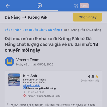
arrow_back
-30k
Đà Nẵng
Krông Pắk
Chọn ngày
Vé xe khách
xe đi Đắk Lắk từ Đà Nẵng
xe đi Krông Pắk từ Đà Nẵng
Đặt mua vé xe 9 nhà xe đi Krông Pắk từ Đà
Nẵng chất lượng cao và giá vé ưu đãi nhất
: 18
chuyến mỗi ngày
Vexere Team
Ngày cập nhật: 08/08/2026
Kim Anh
4.6
Limousine 24 Phòng
(4068 đánh giá)
Limousine 34 Phòng
+1 loại xe khác
Bến xe trung tâm Đà Nẵng
10 giờ 40 phút
Thị trấn Phước An (Quốc lộ 26)
Xe buýt giường nằm đến BMT rất thoải mái, rộng rãi hơn những gì tôi từng