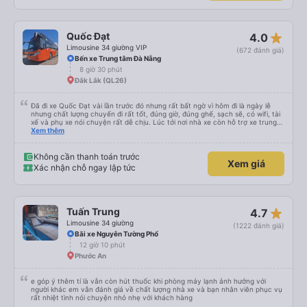
익숙해져야 하는 문화일거같구요. 기사님 친절하시구요, 버스 안에서 담배 안피시구
요. 다른 승객들도 버스안에서 담배피는 사람 없어요 휴게소에 들렀다 갈때도 저 있
는지 없는지 체크해보고 출발하시네요. 다만 키173 기준 다리를 쭉 펴지는 못해요.
뭐 전 새우자세가 편해서 불만은 없었습니다 : )
star_rate
Quốc Đạt
4.0
Limousine 34 giường VIP
(672 đánh giá)
Bến xe Trung tâm Đà Nẵng
8 giờ 30 phút
Đắk Lắk (QL26)
Đã đi xe Quốc Đạt vài lần trước đó nhưng rất bất ngờ vì hôm đi là ngày lễ
nhưng chất lượng chuyến đi rất tốt, đúng giờ, đúng ghế, sạch sẽ, có wifi, tài
xế và phụ xe nói chuyện rất dễ chịu. Lúc tới nơi nhà xe còn hỗ trợ xe trung
chuyển tới tận nhà. 10đ cho nhà xe, hy vọng nhà xe duy trì được chất lượng
Xem thêm
này. Cảm ơn
Không cần thanh toán trước
Xem giá
Xác nhận chỗ ngay lập tức
star_rate
Tuấn Trung
4.7
Limousine 34 giường
(1222 đánh giá)
Bãi xe Nguyễn Tường Phổ
12 giờ 10 phút
Phước An
e góp ý thêm tí là vẫn còn hút thuốc khi phòng máy lạnh ảnh hưởng với
người khác em vẫn đánh giá về chất lượng nhà xe và bạn nhân viên phục vụ
rất nhiệt tình nói chuyện nhỏ nhẹ với khách hàng