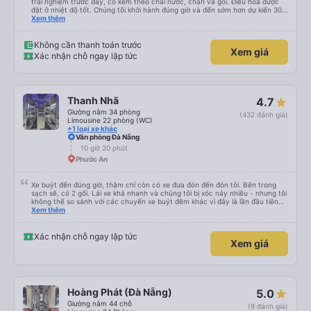
trải nghiệm trước đây, có kèm theo chai nước, chăn và gối. Điều hòa được
đặt ở nhiệt độ tốt. Chúng tôi khởi hành đúng giờ và đến sớm hơn dự kiến 30
phút. Tài xế rất tuyệt so với những tài xế khác ở Việt Nam! Không quá nhiều
Xem thêm
tiếng còi xe, không có nhạc lớn hoặc tiếng ồn khác và cảm giác lái xe an
toàn nên rất dễ ngủ. Tôi rất vui vì đã đặt qua Vexere và có vị trí xe buýt trên
GPS và biển số xe vì tôi phải tìm kiếm xung quanh bến xe để tìm thấy nó, đây
Không cần thanh toán trước
Xem giá
là vấn đề của bến xe Đà Lạt (không phải tất cả các xe buýt đều có bảng
Xác nhận chỗ ngay lập tức
thông tin), chứ không phải của công ty.
Thanh Nhã
4.7
Giường nằm 34 phòng
(432 đánh giá)
Limousine 22 phòng (WC)
+1 loại xe khác
Văn phòng Đà Nẵng
10 giờ 20 phút
Phước An
Xe buýt đến đúng giờ, thậm chí còn có xe đưa đón đến đón tôi. Bên trong
sạch sẽ, có 2 gối. Lái xe khá nhanh và chúng tôi bị xóc nảy nhiều - nhưng tôi
không thể so sánh với các chuyến xe buýt đêm khác vì đây là lần đầu tiên
tôi đi. Nhìn chung, tôi hài lòng.
Xem thêm
Xác nhận chỗ ngay lập tức
Xem giá
Hoàng Phát (Đà Nẵng)
5.0
Giường nằm 44 chỗ
(9 đánh giá)