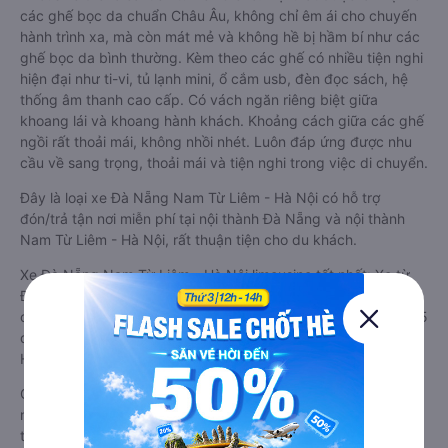
các ghế bọc da chuẩn Châu Âu, không chỉ êm ái cho chuyến
hành trình xa, mà còn mát mẻ và không hề bị hầm bí như các
ghế bọc da bình thường. Kèm theo các ghế có nhiều tiện nghi
hiện đại như ti-vi, tủ lạnh mini, ổ cắm usb, đèn đọc sách, hệ
thống âm thanh cao cấp. Có vách ngăn riêng biệt giữa
khoang lái và khoang hành khách. Khoảng cách giữa các ghế
ngồi rất thoải mái, không nhồi nhét. Luôn đáp ứng được nhu
cầu về sang trọng, thoải mái và tiện nghi trong việc di chuyển.
Đây là loại xe Đà Nẵng Nam Từ Liêm - Hà Nội có hỗ trợ
đón/trả tận nơi miễn phí tại nội thành Đà Nẵng và nội thành
Nam Từ Liêm - Hà Nội, rất thuận tiện cho du khách.
Xe Đà Nẵng Nam Từ Liêm - Hà Nội limousine tốt nhất: Xe từ
Đà Nẵng đi Nam Từ Liêm - Hà Nội limousine được đánh giá
chung có chất lượng Tốt với điểm đánh giá trung bình từ 4.2/5
dựa trên 5186 phản hồi của hành khách Xe về Nam Từ Liêm -
Hà Nội từ Đà Nẵng.
Giá vé
xe limousine đi Nam Từ Liêm - Hà Nội từ Đà Nẵng
rẻ
nhất là 552500VND của hãng xe Thành Trung Travel. Tùy
thuộc vào vị trí ngồi của bạn và chương trình khuyến mãi, giá