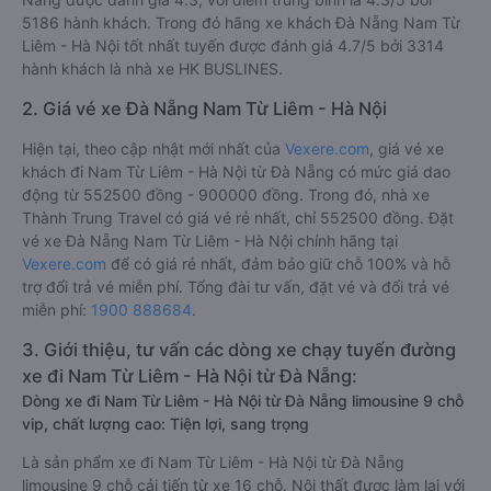
5186 hành khách. Trong đó hãng xe khách Đà Nẵng Nam Từ
Liêm - Hà Nội tốt nhất tuyến được đánh giá 4.7/5 bởi 3314
hành khách là nhà xe HK BUSLINES.
2. Giá vé xe Đà Nẵng Nam Từ Liêm - Hà Nội
Hiện tại, theo cập nhật mới nhất của
Vexere.com
, giá vé xe
khách đi Nam Từ Liêm - Hà Nội từ Đà Nẵng có mức giá dao
động từ 552500 đồng - 900000 đồng. Trong đó, nhà xe
Thành Trung Travel có giá vé rẻ nhất, chỉ 552500 đồng. Đặt
vé xe Đà Nẵng Nam Từ Liêm - Hà Nội chính hãng tại
Vexere.com
để có giá rẻ nhất, đảm bảo giữ chỗ 100% và hỗ
trợ đổi trả vé miễn phí. Tổng đài tư vấn, đặt vé và đổi trả vé
miễn phí:
1900 888684
.
3. Giới thiệu, tư vấn các dòng xe chạy tuyến đường
xe đi Nam Từ Liêm - Hà Nội từ Đà Nẵng:
Dòng xe đi Nam Từ Liêm - Hà Nội từ Đà Nẵng limousine 9 chỗ
vip, chất lượng cao: Tiện lợi, sang trọng
Là sản phẩm xe đi Nam Từ Liêm - Hà Nội từ Đà Nẵng
limousine 9 chỗ cải tiến từ xe 16 chỗ. Nội thất được làm lại với