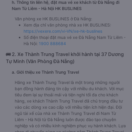
h. Thông tin liên hệ, đặt mua vé xe khách từ Đà Nẵng đi
Nam Từ Liêm - Hà Nội HK BUSLINES
Văn phòng xe HK BUSLINES ở Đà Nẵng:
Xem địa chỉ văn phòng nhà xe HK BUSLINES:
https://vexere.com/vi-VN/xe-hk-buslines
Số điện thoại đặt mua vé xe Đà Nẵng Nam Từ Liêm -
Hà Nội:
1900 888684
🚌 2. Xe Thành Trung Travel khởi hành tại 37 Dương
Tự Minh (Văn Phòng Đà Nẵng)
a. Giới thiệu xe Thành Trung Travel
Hãng xe Thành Trung Travel là một trong những người
bạn đồng hành đáng tin cậy với nhiều du khách. Với mục
tiêu đem lại sự thoải mái và tiện nghi tối đa cho khách
hàng, xe khách Thành Trung Travel đã chú trọng đầu tư
vào các dòng xe cao cấp với nhiều tiện ích hiện đại. Đội
ngũ tài xế của nhà xe Thành Trung Travel đi Nam Từ
Liêm - Hà Nội từ Đà Nẵng luôn được đào tạo chuyên
nghiệp và có nhiều kinh nghiệm phục vụ hành khách. Lựa
chọn di chuyển cùng xe giường nằm Thành Trung Travel