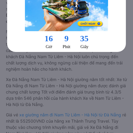
vé Xe Đà Nẵng đi Nam Từ Liêm - Hà Nội limousine này có thể
sẽ rẻ hơn
Dòng xe đi Nam Từ Liêm - Hà Nội từ Đà Nẵng giường nằm
chất lượng cao: Thoải mái, giá cả tốt nhất
Những nhà xe đi Nam Từ Liêm - Hà Nội từ Đà Nẵng đều sở
hữu những xe giường nằm chất lượng cao. Trên xe được
trang bị đầy đủ các trang thiết bị hiện đại phục vụ cho nhu
cầu di chuyển của hành khách. Bên cạnh đó, các hãng xe
khách Đà Nẵng Nam Từ Liêm - Hà Nội luôn chú trọng đến
chất lượng dịch vụ, không ngừng cải thiện để mang đến trải
nghiệm hoàn hảo cho hành khách.
Xe Đà Nẵng Nam Từ Liêm - Hà Nội giường nằm tốt nhất: Xe từ
Đà Nẵng đi Nam Từ Liêm - Hà Nội giường nằm được đánh giá
chung chất lượng Tốt với điểm đánh giá trung bình từ 4.3/5
dựa trên 546 phản hồi của hành khách Xe về Nam Từ Liêm -
Hà Nội từ Đà Nẵng.
Giá vé
xe giường nằm đi Nam Từ Liêm - Hà Nội từ Đà Nẵng
rẻ
nhất là 552500VND của hãng xe Thành Trung Travel. Tùy
thuộc vào chương trình khuyến mãi, giá vé Xe Đà Nẵng đi