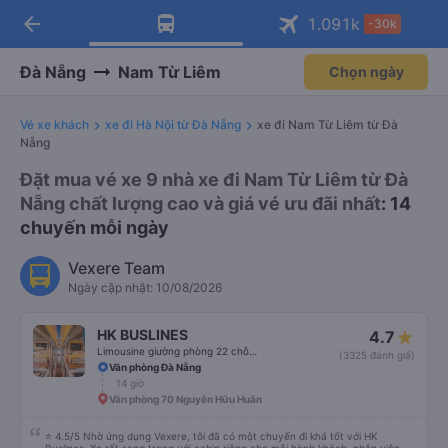
arrow_back
Tải app Vexere ngay!
Tải app Vexere
1.091
k
-30k
Mở app
Mở app
Nhận ưu đãi thành viên độc
-30k/ghế khi đặt vé máy bay qua
quyền
app
Đà Nẵng
Nam Từ Liêm
Chọn ngày
Vé xe khách
xe đi Hà Nội từ Đà Nẵng
xe đi Nam Từ Liêm từ Đà
Nẵng
Đặt mua vé xe 9 nhà xe đi Nam Từ Liêm từ Đà
Nẵng chất lượng cao và giá vé ưu đãi nhất
: 14
chuyến mỗi ngày
Vexere Team
Ngày cập nhật: 10/08/2026
HK BUSLINES
4.7
Limousine giường phòng 22 chỗ (WC)
(3325 đánh giá)
Văn phòng Đà Nẵng
14 giờ
Văn phòng 70 Nguyễn Hữu Huân
⭐ 4.5/5 Nhờ ứng dụng Vexere, tôi đã có một chuyến đi khá tốt với HK