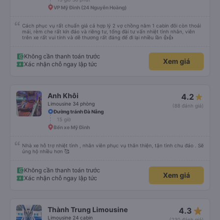
VP Mỹ Đình (24 Nguyễn Hoàng)
Cách phục vụ rất chuẩn giá cả hợp lý 2 vợ chồng nằm 1 cabin đôi còn thoải
mái, rèm che rất kín đáo và riêng tư, tổng đài tư vấn nhiệt tình nhân, viên
trên xe rất vui tính và dễ thương rất đáng để đi lại nhiều lần 👍👍
Không cần thanh toán trước
Xem giá
Xác nhận chỗ ngay lập tức
Anh Khôi
4.2
Limousine 34 phòng
(88 đánh giá)
Đường tránh Đà Nẵng
15 giờ
Bến xe Mỹ Đình
Nhà xe hỗ trợ nhiệt tình , nhân viên phục vụ thân thiện, tận tình chu đáo . Sẽ
ủng hộ nhiều hơn 🥰
Không cần thanh toán trước
Xem giá
Xác nhận chỗ ngay lập tức
star_rate
Thành Trung Limousine
4.3
Limousine 24 cabin
(230 đánh giá)