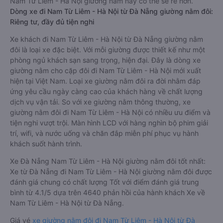
Nam Từ Liêm - Hà Nội giường nằm này có thể sẽ rẻ hơn.
Dòng xe đi Nam Từ Liêm - Hà Nội từ Đà Nẵng giường nằm đôi:
Riêng tư, đầy đủ tiện nghi
Xe khách đi Nam Từ Liêm - Hà Nội từ Đà Nẵng giường nằm
đôi là loại xe đặc biệt. Với mỗi giường được thiết kế như một
phòng ngủ khách sạn sang trọng, hiện đại. Đây là dòng xe
giường nằm cho cặp đôi đi Nam Từ Liêm - Hà Nội mới xuất
hiện tại Việt Nam. Loại xe giường nằm đôi ra đời nhằm đáp
ứng yêu cầu ngày càng cao của khách hàng về chất lượng
dịch vụ vận tải. So với xe giường nằm thông thường, xe
giường nằm đôi đi Nam Từ Liêm - Hà Nội có nhiều ưu điểm và
tiện nghi vượt trội. Màn hình LCD với hàng nghìn bộ phim giải
trí, wifi, và nước uống và chăn đắp miễn phí phục vụ hành
khách suốt hành trình.
Xe Đà Nẵng Nam Từ Liêm - Hà Nội giường nằm đôi tốt nhất:
Xe từ Đà Nẵng đi Nam Từ Liêm - Hà Nội giường nằm đôi được
đánh giá chung có chất lượng Tốt với điểm đánh giá trung
bình từ 4.1/5 dựa trên 4640 phản hồi của hành khách Xe về
Nam Từ Liêm - Hà Nội từ Đà Nẵng.
Giá vé
xe giường nằm đôi đi Nam Từ Liêm - Hà Nội từ Đà