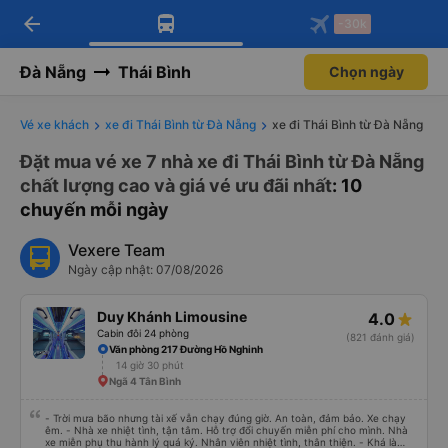
arrow_back
Tải app Vexere ngay!
Tải app Vexere
-30k
Mở app
Mở app
Nhận ưu đãi thành viên độc
-30k/ghế khi đặt vé máy bay qua
quyền
app
Đà Nẵng
Thái Bình
Chọn ngày
Vé xe khách
xe đi Thái Bình từ Đà Nẵng
xe đi Thái Bình từ Đà Nẵng
Đặt mua vé xe 7 nhà xe đi Thái Bình từ Đà Nẵng
chất lượng cao và giá vé ưu đãi nhất
: 10
chuyến mỗi ngày
Vexere Team
Ngày cập nhật: 07/08/2026
Duy Khánh Limousine
4.0
Cabin đôi 24 phòng
(821 đánh giá)
Văn phòng 217 Đường Hồ Nghinh
14 giờ 30 phút
Ngã 4 Tân Bình
- Trời mưa bão nhưng tài xế vẫn chạy đúng giờ. An toàn, đảm bảo. Xe chạy
êm. - Nhà xe nhiệt tình, tận tâm. Hỗ trợ đổi chuyến miễn phí cho mình. Nhà
xe miễn phụ thu hành lý quá ký. Nhân viên nhiệt tình, thân thiện. - Khá là