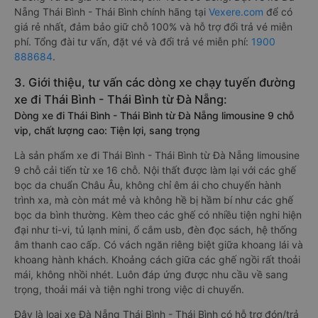
Nẵng Thái Bình - Thái Bình chính hãng tại
Vexere.com
để có
giá rẻ nhất, đảm bảo giữ chỗ 100% và hỗ trợ đổi trả vé miễn
phí. Tổng đài tư vấn, đặt vé và đổi trả vé miễn phí:
1900
888684
.
3. Giới thiệu, tư vấn các dòng xe chạy tuyến đường
xe đi Thái Bình - Thái Bình từ Đà Nẵng:
Dòng xe đi Thái Bình - Thái Bình từ Đà Nẵng limousine 9 chỗ
vip, chất lượng cao: Tiện lợi, sang trọng
Là sản phẩm xe đi Thái Bình - Thái Bình từ Đà Nẵng limousine
9 chỗ cải tiến từ xe 16 chỗ. Nội thất được làm lại với các ghế
bọc da chuẩn Châu Âu, không chỉ êm ái cho chuyến hành
trình xa, mà còn mát mẻ và không hề bị hầm bí như các ghế
bọc da bình thường. Kèm theo các ghế có nhiều tiện nghi hiện
đại như ti-vi, tủ lạnh mini, ổ cắm usb, đèn đọc sách, hệ thống
âm thanh cao cấp. Có vách ngăn riêng biệt giữa khoang lái và
khoang hành khách. Khoảng cách giữa các ghế ngồi rất thoải
mái, không nhồi nhét. Luôn đáp ứng được nhu cầu về sang
trọng, thoải mái và tiện nghi trong việc di chuyển.
Đây là loại xe Đà Nẵng Thái Bình - Thái Bình có hỗ trợ đón/trả