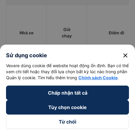
Giờ
Nhà xe
Điểm đi
chạy
close
Sử dụng cookie
Vexere dùng cookie để website hoạt động ổn định. Bạn có thể
Đức Thành (Kon
20:00 - 20:00
Quảng Xương
xem chi tiết hoặc thay đổi lựa chọn bất kỳ lúc nào trong phần
Tum)
Quản lý cookie. Tìm hiểu thêm trong
Chính sách Cookie
.
Vạn Lục Tùng
15:00 - 16:40
Đường Tôn Đức Thắng
Chấp nhận tất cả
Duy Khánh
05:00 - 17:00
217 đường Hồ Nghinh
Limousine
Tùy chọn cookie
Dương Vũ
14:00 - 17:00
55 Vũ Trọng Hoàng
Từ chối
Cách đặt vé xe khách đi Thái Bình - Thái Bình từ Đà