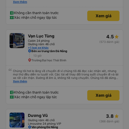
thích tài xế. Lái xe an toàn. Chu đáo, thân thiện, nhiệt tình. - Xe ngồi thoải
Xem thêm
mái, có massage, có ổ cắm sạc. - Giữa trời mưa bão, mình vẫn kịp giờ
check-in sân bay nên cho 5 sao.
Không cần thanh toán trước
Xem giá
Xác nhận chỗ ngay lập tức
Vạn Lục Tùng
4.5
Cabin 24 phòng
(573 đánh giá)
Giường nằm 46 chỗ
+1 loại xe khác
Bến xe trung tâm Đà Nẵng
13 giờ
Trường Đại học Thái Bình
Chúng tôi hơi lo lắng về chuyến đi vì chúng tôi đã đọc các nhận xét, nhưng
mọi thứ đều diễn ra tuyệt vời. Các tài xế thay đổi trong suốt chuyến đi và lái
xe rất cẩn thận. Đường đi êm ả, không hề rung chuyển. Chúng tôi đã dừng
đủ số lần để đi vệ sinh và dừng lại để ăn tối. Nhìn chung, ghế ngồi có thể hơi
Xem thêm
ngắn đối với những người cao trên 180 cm nhưng đó không phải là vấn đề
lớn. Chúng tôi rất thích chuyến đi.
Không cần thanh toán trước
Xem giá
Xác nhận chỗ ngay lập tức
Dương Vũ
3.8
Giường nằm 46 chỗ
(366 đánh giá)
Limousine 24 phòng VIP
Văn phòng Đà Nẵng