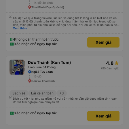
14 giờ 30 phút
Thái Bình (Dọc Quốc lộ)
Khi đặt vé qua trang vexere, lúc lên xe cũng hơi lo lắng là ko biết nhà xe có
cập nhật là đã thanh toán không vì không thấy nhà xe liên lạc trước giờ xe
đón, mình phải tự alo cho lái xe để hẹn nơi đón. Khi lên xe thì mình báo là đã
mua qua trang vexere thì lúc đó nhà xe mới kiểm tra và OK. Như vậy, nếu
Xem thêm
nhà xe liên hệ trước để xác nhận với khách là tốt nhất, tránh để khách sốt
ruột, lo lắng.
Không cần thanh toán trước
Xem giá
Xác nhận chỗ ngay lập tức
Đức Thành (Kon Tum)
4.8
Limousine 34 Phòng
(80 đánh giá)
Ngã 3 Túy Loan
15 giờ
Bến xe Thái Bình
Sạch sẽ
Lái xe an toàn
+3
Dịch vụ tốt - lái phụ xe niềm nở vui vẻ - nhà xe cần giữ được niềm tin - cảm
ơn với trải nghiệm qua chuyến đi!
Xác nhận chỗ ngay lập tức
Xem giá