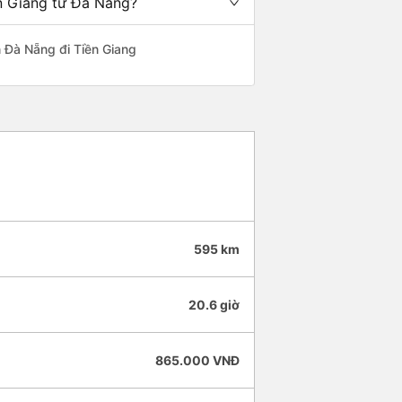
ền Giang từ Đà Nẵng?
ến Đà Nẵng đi Tiền Giang
595 km
20.6 giờ
865.000 VNĐ