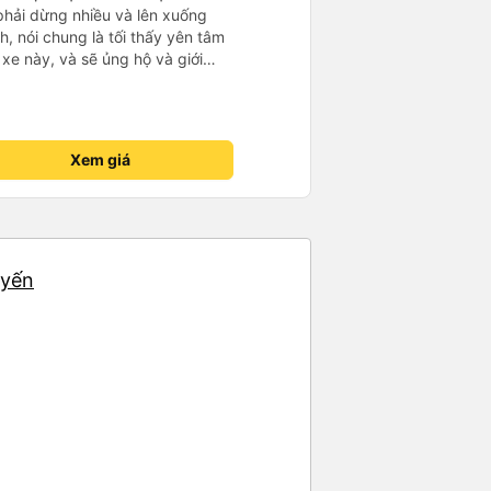
 phải dừng nhiều và lên xuống
, nói chung là tối thấy yên tâm
xe này, và sẽ ủng hộ và giới
g dịch vụ của nhà xe này
Xem giá
uyến