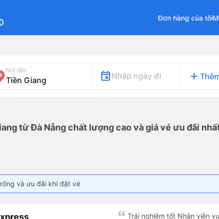
Đơn hàng của tôi
M
fo
Nơi đến
add
Nhập ngày đi
Thêm
g
iang từ Đà Nẵng chất lượng cao và giá vé ưu đãi nhấ
rống và ưu đãi khi đặt vé
Express
Trải nghiệm tốt Nhân viên vu