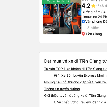
Xác nhận tức thì
4.2
star
(548 đ
Giường nằm 34 
Limousine 24 P
Văn phòng Đ
21h15m
Tiền Giang
Đặt mua vé xe đi Tiền Giang từ
Tư vấn TOP 1 xe khách đi Tiền Giang từ
🚌 1. Xe Bốn Luyện Express khởi
Những câu hỏi thường gặp về tuyến xe 
Thông tin tuyến đường
Giới thiệu tuyến đường xe đi Tiền Gian
1. Về chất lượng, review, đánh gi