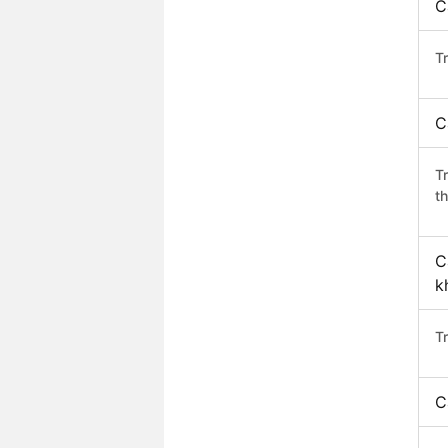
C
Tr
C
T
th
C
k
T
C