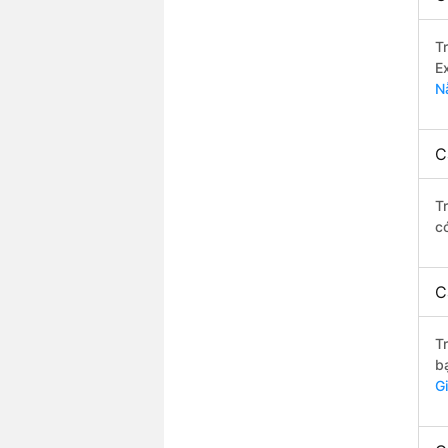
T
E
N
C
T
c
C
T
b
G