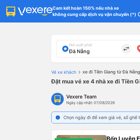
Cam kết hoàn 150% nếu nhà xe

không cung cấp dịch vụ vận chuyển (*)
in
Nơi xuất phát
import_export
xe đi Tiền Giang từ Đà Nẵn
Vé xe khách
Đặt mua vé xe 4 nhà xe đi Tiền G
Vexere Team
Ngày cập nhật: 07/08/2026
Chọn ngày đi để xem giá vé, số ghế t
info
Bốn Luyện 