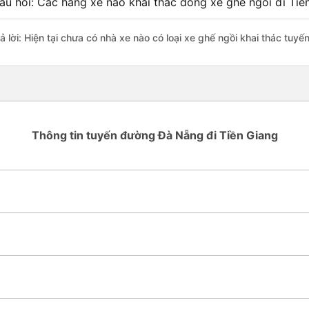
âu hỏi: Các hãng xe nào khai thác dòng xe ghế ngồi đi Ti
rả lời: Hiện tại chưa có nhà xe nào có loại xe ghế ngồi khai thác tuy
Thông tin tuyến đường Đà Nẵng đi Tiền Giang