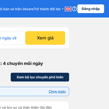
help_outline
Đăng nhập
ở bán vé trên Vexere
Trở thành đối tác
arrow_drop_down
Xem giá
 ngày về
t
: 4 chuyến mỗi ngày
Xem bộ lọc chuyến phổ biến
Chọn ngày
i vẻ lịch sự và thân thiện Giờ đến