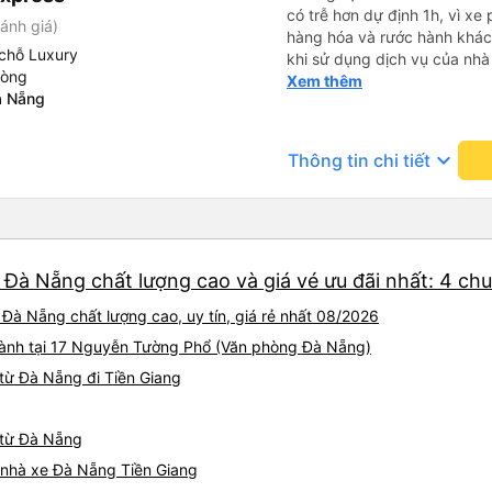
có trễ hơn dự định 1h, vì xe
ánh giá)
hàng hóa và rước hành khách
chỗ Luxury
khi sử dụng dịch vụ của nhà 
hòng
thiệu cho người thân sử dụn
Xem thêm
à Nẵng
keyboard_arrow_down
Thông tin chi tiết
 Đà Nẵng chất lượng cao và giá vé ưu đãi nhất: 4 ch
 Đà Nẵng chất lượng cao, uy tín, giá rẻ nhất 08/2026
 hành tại 17 Nguyễn Tường Phổ (Văn phòng Đà Nẵng)
từ Đà Nẵng đi Tiền Giang
g từ Đà Nẵng
á nhà xe Đà Nẵng Tiền Giang