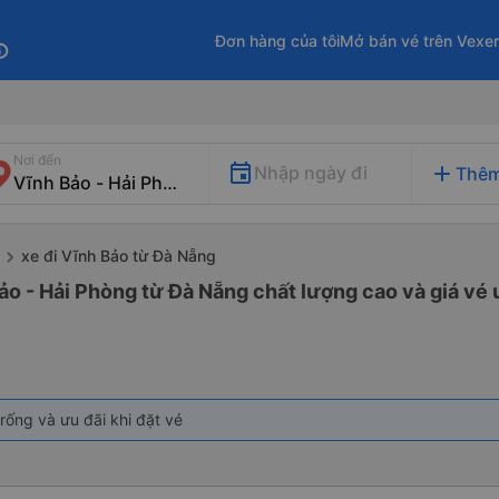
Đơn hàng của tôi
Mở bán vé trên Vexe
fo
Nơi đến
add
Nhập ngày đi
Thêm
xe đi Vĩnh Bảo từ Đà Nẵng
ảo - Hải Phòng từ Đà Nẵng chất lượng cao và giá vé 
rống và ưu đãi khi đặt vé