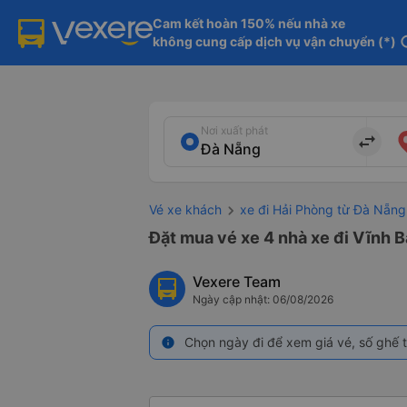
Cam kết hoàn 150% nếu nhà xe

không cung cấp dịch vụ vận chuyển (*)
in
Nơi xuất phát
import_export
Vé xe khách
xe đi Hải Phòng từ Đà Nẵng
Đặt mua vé xe 4 nhà xe đi Vĩnh B
Vexere Team
Ngày cập nhật: 06/08/2026
Chọn ngày đi để xem giá vé, số ghế t
info