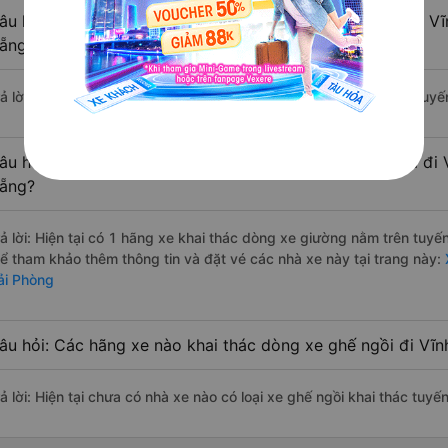
âu hỏi: Các hãng xe nào khai thác dòng xe Limousine đi V
ẵng?
rả lời: Hiện tại chưa có nhà xe nào có loại xe limousine khai thác tu
âu hỏi: Các hãng xe nào khai thác dòng xe giường nằm đi 
ẵng?
rả lời: Hiện tại có 1 hãng xe khai thác dòng xe giường nằm trên tuy
hể tham khảo thêm thông tin và đặt vé các nhà xe này tại trang này:
ải Phòng
âu hỏi: Các hãng xe nào khai thác dòng xe ghế ngồi đi Vĩ
rả lời: Hiện tại chưa có nhà xe nào có loại xe ghế ngồi khai thác tuy