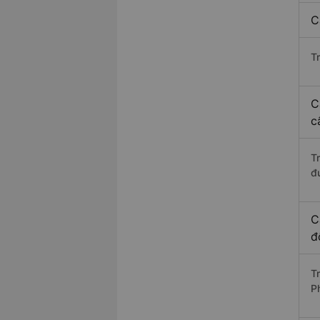
C
T
C
c
T
đ
C
đ
T
P