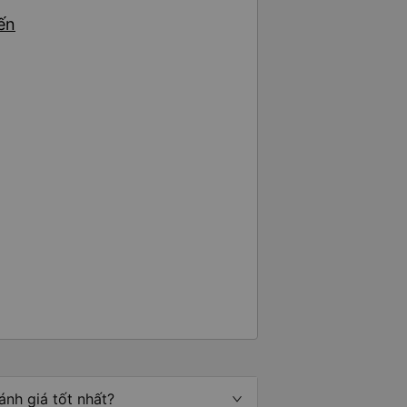
ến
nh giá tốt nhất?