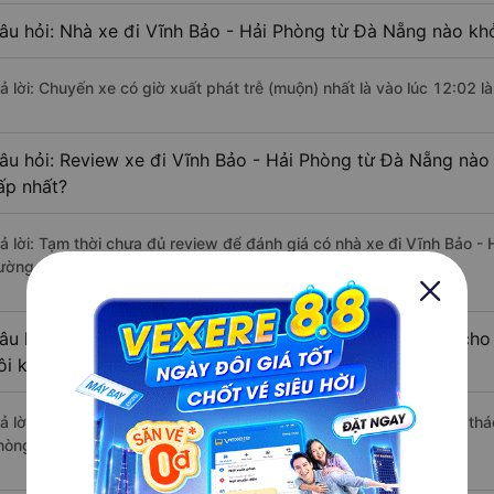
âu hỏi: Nhà xe đi Vĩnh Bảo - Hải Phòng từ Đà Nẵng nào khở
rả lời: Chuyến xe có giờ xuất phát trễ (muộn) nhất là vào lúc 12:02 
âu hỏi: Review xe đi Vĩnh Bảo - Hải Phòng từ Đà Nẵng nào 
ấp nhất?
rả lời: Tạm thời chưa đủ review để đánh giá có nhà xe đi Vĩnh Bảo -
ường này có chất lượng xuất sắc.
âu hỏi: Có loại xe Đà Nẵng Vĩnh Bảo - Hải Phòng dành cho
ôi không?
rả lời: Hiện tại chưa có nhà xe nào có loại xe giường nằm đôi khai th
hòng.