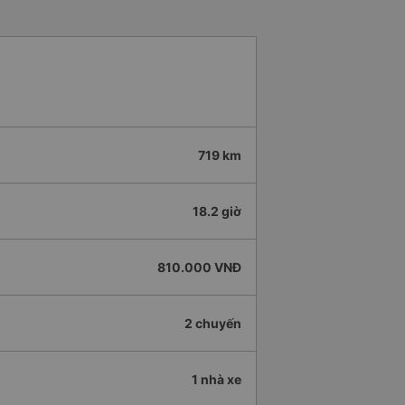
719 km
18.2 giờ
810.000 VNĐ
2 chuyến
1 nhà xe