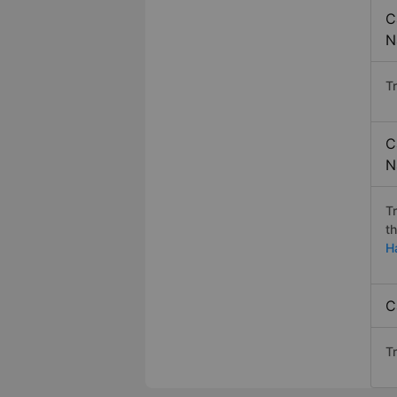
C
N
T
C
N
T
t
H
C
T