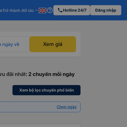
help_outline
phone
Hotline 24/7
Đăng nhập
re
Trở thành đối tác
arrow_drop_down
Xem giá
 ngày về
ưu đãi nhất
: 2 chuyến mỗi ngày
Xem bộ lọc chuyến phổ biến
Chọn ngày