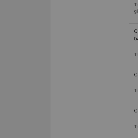
T
gi
C
b
T
C
T
C
T