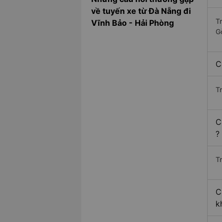
về tuyến xe từ Đà Nẵng đi
T
Vĩnh Bảo - Hải Phòng
G
C
T
C
?
Tr
C
k