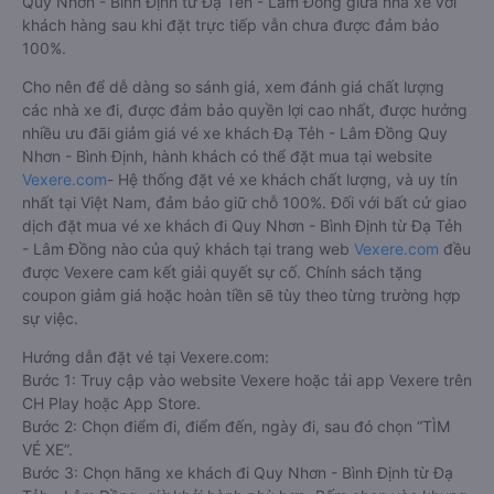
Quy Nhơn - Bình Định từ Đạ Tẻh - Lâm Đồng giữa nhà xe với
khách hàng sau khi đặt trực tiếp vẫn chưa được đảm bảo
100%.
Cho nên để dễ dàng so sánh giá, xem đánh giá chất lượng
các nhà xe đi, được đảm bảo quyền lợi cao nhất, được hưởng
nhiều ưu đãi giảm giá vé xe khách Đạ Tẻh - Lâm Đồng Quy
Nhơn - Bình Định, hành khách có thể đặt mua tại website
Vexere.com
- Hệ thống đặt vé xe khách chất lượng, và uy tín
nhất tại Việt Nam, đảm bảo giữ chỗ 100%. Đối với bất cứ giao
dịch đặt mua vé xe khách đi Quy Nhơn - Bình Định từ Đạ Tẻh
- Lâm Đồng nào của quý khách tại trang web
Vexere.com
đều
được Vexere cam kết giải quyết sự cố. Chính sách tặng
coupon giảm giá hoặc hoàn tiền sẽ tùy theo từng trường hợp
sự việc.
Hướng dẫn đặt vé tại Vexere.com:
Bước 1: Truy cập vào website Vexere hoặc tải app Vexere trên
CH Play hoặc App Store.
Bước 2: Chọn điểm đi, điểm đến, ngày đi, sau đó chọn “TÌM
VÉ XE”.
Bước 3: Chọn hãng xe khách đi Quy Nhơn - Bình Định từ Đạ