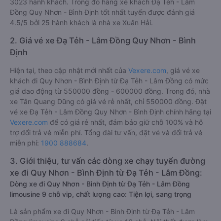
3023 hành khách. Trong đó hãng xe khách Đạ Tẻh - Lâm
Đồng Quy Nhơn - Bình Định tốt nhất tuyến được đánh giá
4.5/5 bởi 25 hành khách là nhà xe Xuân Hải.
2. Giá vé xe Đạ Tẻh - Lâm Đồng Quy Nhơn - Bình
Định
Hiện tại, theo cập nhật mới nhất của
Vexere.com
, giá vé xe
khách đi Quy Nhơn - Bình Định từ Đạ Tẻh - Lâm Đồng có mức
giá dao động từ 550000 đồng - 600000 đồng. Trong đó, nhà
xe Tân Quang Dũng có giá vé rẻ nhất, chỉ 550000 đồng. Đặt
vé xe Đạ Tẻh - Lâm Đồng Quy Nhơn - Bình Định chính hãng tại
Vexere.com
để có giá rẻ nhất, đảm bảo giữ chỗ 100% và hỗ
trợ đổi trả vé miễn phí. Tổng đài tư vấn, đặt vé và đổi trả vé
miễn phí:
1900 888684
.
3. Giới thiệu, tư vấn các dòng xe chạy tuyến đường
xe đi Quy Nhơn - Bình Định từ Đạ Tẻh - Lâm Đồng:
Dòng xe đi Quy Nhơn - Bình Định từ Đạ Tẻh - Lâm Đồng
limousine 9 chỗ vip, chất lượng cao: Tiện lợi, sang trọng
Là sản phẩm xe đi Quy Nhơn - Bình Định từ Đạ Tẻh - Lâm