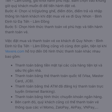
Tẻh - Lâm Đồng, giờ khởi hành phù hợp. Bấm chọn vào khung
giờ quý khách muốn đi để tiến hành đặt vé.
Bước 4: Chọn vị trí/giường ghế, điểm đón, điểm trả và nhập
thông tin hành khách khi đặt mua vé xe đi Quy Nhơn - Bình
Định từ Đạ Tẻh - Lâm Đồng
Bước 5: Chọn hình thức thanh toán vé phù hợp và tiến hành
thanh toán vé.
Việc đặt mua và thanh toán vé xe khách đi Quy Nhơn - Bình
Định từ Đạ Tẻh - Lâm Đồng cũng vô cùng đơn giản, tiện lợi khi
Vexere.com
hỗ trợ đến 06 hình thức thanh toán khác nhau
bao gồm:
Thanh toán bằng tiền mặt tại các cửa hàng tiện lợi và
siêu thị gần nhà.
Thanh toán bằng thẻ thanh toán quốc tế (Visa, Master
Card, JCB).
Thanh toán bằng thẻ ATM đã đăng ký thanh toán trực
tuyến (Internet Banking).
Thanh toán bằng hình thức chuyển khoản ngân hàng.
Bên cạnh đó, quý khách cũng có thể thanh toán vé
thông qua các ví Momo, ZaloPay, AirPay, VNPay,…