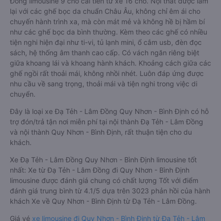
Đồng limousine 9 chỗ cải tiến từ xe 16 chỗ. Nội thất được làm
lại với các ghế bọc da chuẩn Châu Âu, không chỉ êm ái cho
chuyến hành trình xa, mà còn mát mẻ và không hề bị hầm bí
như các ghế bọc da bình thường. Kèm theo các ghế có nhiều
tiện nghi hiện đại như ti-vi, tủ lạnh mini, ổ cắm usb, đèn đọc
sách, hệ thống âm thanh cao cấp. Có vách ngăn riêng biệt
giữa khoang lái và khoang hành khách. Khoảng cách giữa các
ghế ngồi rất thoải mái, không nhồi nhét. Luôn đáp ứng được
nhu cầu về sang trọng, thoải mái và tiện nghi trong việc di
chuyển.
Đây là loại xe Đạ Tẻh - Lâm Đồng Quy Nhơn - Bình Định có hỗ
trợ đón/trả tận nơi miễn phí tại nội thành Đạ Tẻh - Lâm Đồng
và nội thành Quy Nhơn - Bình Định, rất thuận tiện cho du
khách.
Xe Đạ Tẻh - Lâm Đồng Quy Nhơn - Bình Định limousine tốt
nhất: Xe từ Đạ Tẻh - Lâm Đồng đi Quy Nhơn - Bình Định
limousine được đánh giá chung có chất lượng Tốt với điểm
đánh giá trung bình từ 4.1/5 dựa trên 3023 phản hồi của hành
khách Xe về Quy Nhơn - Bình Định từ Đạ Tẻh - Lâm Đồng.
Giá vé
xe limousine đi Quy Nhơn - Bình Định từ Đạ Tẻh - Lâm