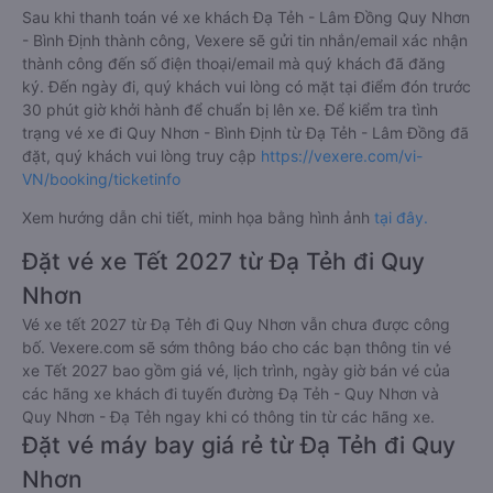
Sau khi thanh toán vé xe khách Đạ Tẻh - Lâm Đồng Quy Nhơn
- Bình Định thành công, Vexere sẽ gửi tin nhắn/email xác nhận
thành công đến số điện thoại/email mà quý khách đã đăng
ký. Đến ngày đi, quý khách vui lòng có mặt tại điểm đón trước
30 phút giờ khởi hành để chuẩn bị lên xe. Để kiểm tra tình
trạng vé xe đi Quy Nhơn - Bình Định từ Đạ Tẻh - Lâm Đồng đã
đặt, quý khách vui lòng truy cập
https://vexere.com/vi-
VN/booking/ticketinfo
Xem hướng dẫn chi tiết, minh họa bằng hình ảnh
tại đây.
Đặt vé xe Tết 2027 từ Đạ Tẻh đi Quy
Nhơn
Vé xe tết 2027 từ Đạ Tẻh đi Quy Nhơn vẫn chưa được công
bố. Vexere.com sẽ sớm thông báo cho các bạn thông tin vé
xe Tết 2027 bao gồm giá vé, lịch trình, ngày giờ bán vé của
các hãng xe khách đi tuyến đường Đạ Tẻh - Quy Nhơn và
Quy Nhơn - Đạ Tẻh ngay khi có thông tin từ các hãng xe.
Đặt vé máy bay giá rẻ từ Đạ Tẻh đi Quy
Nhơn