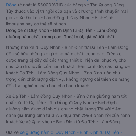
Đồng
rẻ nhất là 550000VND của hãng xe Tân Quang Dũng.
Tùy thuộc vào vị trí ngồi của bạn và chương trình khuyến mãi,
giá vé Xe Đạ Tẻh - Lâm Đồng đi Quy Nhơn - Bình Định
limousine này có thể sẽ rẻ hơn
Dòng xe đi Quy Nhơn - Bình Định từ Đạ Tẻh - Lâm Đồng
giường nằm chất lượng cao: Thoải mái, giá cả tốt nhất
Những nhà xe đi Quy Nhơn - Bình Định từ Đạ Tẻh - Lâm Đồng
đều sở hữu những xe giường nằm chất lượng cao. Trên xe
được trang bị đầy đủ các trang thiết bị hiện đại phục vụ cho
nhu cầu di chuyển của hành khách. Bên cạnh đó, các hãng xe
khách Đạ Tẻh - Lâm Đồng Quy Nhơn - Bình Định luôn chú
trọng đến chất lượng dịch vụ, không ngừng cải thiện để mang
đến trải nghiệm hoàn hảo cho hành khách.
Xe Đạ Tẻh - Lâm Đồng Quy Nhơn - Bình Định giường nằm tốt
nhất: Xe từ Đạ Tẻh - Lâm Đồng đi Quy Nhơn - Bình Định
giường nằm được đánh giá chung chất lượng Tốt với điểm
đánh giá trung bình từ 3.7/5 dựa trên 2998 phản hồi của hành
khách Xe về Quy Nhơn - Bình Định từ Đạ Tẻh - Lâm Đồng.
Giá vé
xe giường nằm đi Quy Nhơn - Bình Định từ Đạ Tẻh -