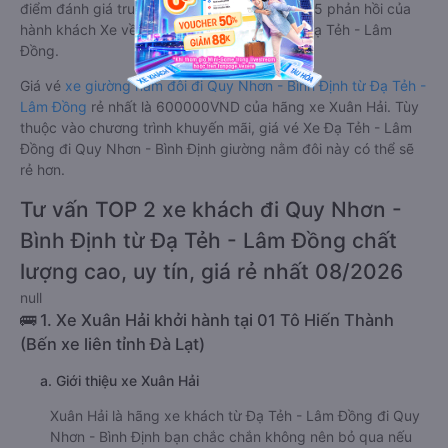
điểm đánh giá trung bình từ 4.5/5 dựa trên 25 phản hồi của
hành khách Xe về Quy Nhơn - Bình Định từ Đạ Tẻh - Lâm
Đồng.
Giá vé
xe giường nằm đôi đi Quy Nhơn - Bình Định từ Đạ Tẻh -
Lâm Đồng
rẻ nhất là 600000VND của hãng xe Xuân Hải. Tùy
thuộc vào chương trình khuyến mãi, giá vé Xe Đạ Tẻh - Lâm
Đồng đi Quy Nhơn - Bình Định giường nằm đôi này có thể sẽ
rẻ hơn.
Tư vấn TOP 2 xe khách đi Quy Nhơn -
Bình Định từ Đạ Tẻh - Lâm Đồng chất
lượng cao, uy tín, giá rẻ nhất 08/2026
null
🚌 1. Xe Xuân Hải khởi hành tại 01 Tô Hiến Thành
(Bến xe liên tỉnh Đà Lạt)
a. Giới thiệu xe Xuân Hải
Xuân Hải là hãng xe khách từ Đạ Tẻh - Lâm Đồng đi Quy
Nhơn - Bình Định bạn chắc chắn không nên bỏ qua nếu