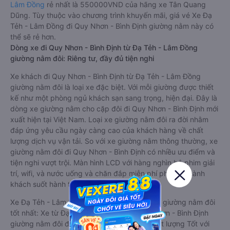
Lâm Đồng
rẻ nhất là 550000VND của hãng xe Tân Quang
Dũng. Tùy thuộc vào chương trình khuyến mãi, giá vé Xe Đạ
Tẻh - Lâm Đồng đi Quy Nhơn - Bình Định giường nằm này có
thể sẽ rẻ hơn.
Dòng xe đi Quy Nhơn - Bình Định từ Đạ Tẻh - Lâm Đồng
giường nằm đôi: Riêng tư, đầy đủ tiện nghi
Xe khách đi Quy Nhơn - Bình Định từ Đạ Tẻh - Lâm Đồng
giường nằm đôi là loại xe đặc biệt. Với mỗi giường được thiết
kế như một phòng ngủ khách sạn sang trọng, hiện đại. Đây là
dòng xe giường nằm cho cặp đôi đi Quy Nhơn - Bình Định mới
xuất hiện tại Việt Nam. Loại xe giường nằm đôi ra đời nhằm
đáp ứng yêu cầu ngày càng cao của khách hàng về chất
lượng dịch vụ vận tải. So với xe giường nằm thông thường, xe
giường nằm đôi đi Quy Nhơn - Bình Định có nhiều ưu điểm và
tiện nghi vượt trội. Màn hình LCD với hàng nghìn bộ phim giải
trí, wifi, và nước uống và chăn đắp miễn phí phục vụ hành
khách suốt hành trình.
Xe Đạ Tẻh - Lâm Đồng Quy Nhơn - Bình Định giường nằm đôi
tốt nhất: Xe từ Đạ Tẻh - Lâm Đồng đi Quy Nhơn - Bình Định
giường nằm đôi được đánh giá chung có chất lượng Tốt với