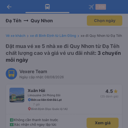
arrow_back
Tải app Vexere ngay!
Tải app Vexere
-30k
Mở app
Mở app
Nhận ưu đãi thành viên độc
-30k/ghế khi đặt vé máy bay qua
quyền
app
Đạ Tẻh
Quy Nhơn
Chọn ngày
Vé xe khách
xe đi Bình Định từ Lâm Đồng
xe đi Quy Nhơn từ Đạ Tẻh
Đặt mua vé xe 5 nhà xe đi Quy Nhơn từ Đạ Tẻh
chất lượng cao và giá vé ưu đãi nhất
: 3 chuyến
mỗi ngày
Vexere Team
Ngày cập nhật: 08/08/2026
Xuân Hải
4.5
Limousine 24 Phòng Đôi
(25 đánh giá)
Bến xe liên tỉnh Đà Lạt
7 giờ
Bình Định (Dọc Quốc lộ 1A)
Không cần thanh toán trước
Xem giá
Xác nhận chỗ ngay lập tức