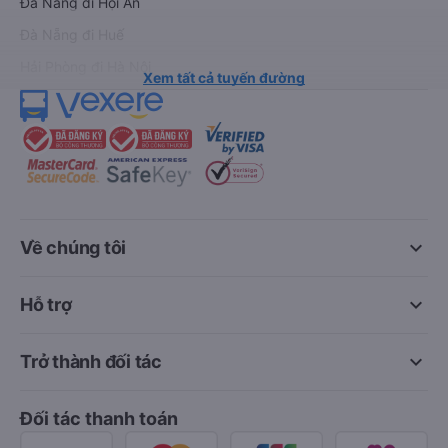
Đà Nẵng đi Hội An
Đà Nẵng đi Huế
Hải Phòng đi Hà Nội
Xem tất cả tuyến đường
keyboard_arrow_down
Về chúng tôi
keyboard_arrow_down
Hỗ trợ
keyboard_arrow_down
Trở thành đối tác
Đối tác thanh toán