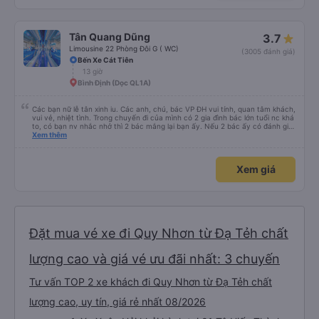
Tân Quang Dũng
3.7
Limousine 22 Phòng Đôi G ( WC)
(3005 đánh giá)
Bến Xe Cát Tiên
13 giờ
Bình Định (Dọc QL1A)
Các bạn nữ lễ tân xinh iu. Các anh, chú, bác VP ĐH vui tính, quan tâm khách,
vui vẻ, nhiệt tình. Trong chuyến đi của mình có 2 gia đình bác lớn tuổi nc khá
to, có bạn nv nhắc nhở thì 2 bác mắng lại bạn ấy. Nếu 2 bác ấy có đánh giá
xấu thì mình ngược lại nha. Bạn ấy nhắc nhở rất đúng. 2 bác nói rất to. To
Xem thêm
đến lỗi mình ngủ còn mơ được câu chuyện các bác nói với nhau xuất hiện
trong giấc mơ của mình luôn. Nên nếu bạn ấy bị phản ánh thì đừng trừ lương
bạn ấy nha. Nếu bạn ấy bị trừ thì bảo bạn ấy liên hệ sđt của mình, mình hỗ
Xem giá
trợ ạ. Số mình đuôi 666, chuyến ĐH-NT ngày 16/1. À các bạn nữ lễ tân xinh
iu còn đổi cho mình phòng đơn sang đôi xong còn note là (một mình) yêu
luôn. Nhưng phòng đôi mà nằm một thì mỗi lần xe rẽ 1 cái là ✈️ Ít đi xe khách
nhưng đủ để đánh giá 10/10.
Đặt mua vé xe đi Quy Nhơn từ Đạ Tẻh chất
lượng cao và giá vé ưu đãi nhất: 3 chuyến
Tư vấn TOP 2 xe khách đi Quy Nhơn từ Đạ Tẻh chất
lượng cao, uy tín, giá rẻ nhất 08/2026