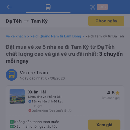
arrow_back
Tải app Vexere ngay!
Tải app Vexere
-30k
Mở app
Mở app
Nhận ưu đãi thành viên độc
-30k/ghế khi đặt vé máy bay qua
quyền
app
Đạ Tẻh
Tam Kỳ
Chọn ngày
Vé xe khách
xe đi Quảng Nam từ Lâm Đồng
xe đi Tam Kỳ từ Đạ Tẻh
Đặt mua vé xe 5 nhà xe đi Tam Kỳ từ Đạ Tẻh
chất lượng cao và giá vé ưu đãi nhất
: 3 chuyến
mỗi ngày
Vexere Team
Ngày cập nhật: 07/08/2026
Xuân Hải
4.5
Limousine 24 Phòng Đôi
(25 đánh giá)
Bến xe liên tỉnh Đà Lạt
11 giờ
Quảng Nam (Dọc Quốc lộ 1A)
Không cần thanh toán trước
Xem giá
Xác nhận chỗ ngay lập tức