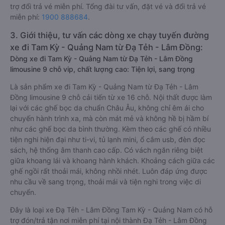
trợ đổi trả vé miễn phí. Tổng đài tư vấn, đặt vé và đổi trả vé
miễn phí:
1900 888684
.
3. Giới thiệu, tư vấn các dòng xe chạy tuyến đường
xe đi Tam Kỳ - Quảng Nam từ Đạ Tẻh - Lâm Đồng:
Dòng xe đi Tam Kỳ - Quảng Nam từ Đạ Tẻh - Lâm Đồng
limousine 9 chỗ vip, chất lượng cao: Tiện lợi, sang trọng
Là sản phẩm xe đi Tam Kỳ - Quảng Nam từ Đạ Tẻh - Lâm
Đồng limousine 9 chỗ cải tiến từ xe 16 chỗ. Nội thất được làm
lại với các ghế bọc da chuẩn Châu Âu, không chỉ êm ái cho
chuyến hành trình xa, mà còn mát mẻ và không hề bị hầm bí
như các ghế bọc da bình thường. Kèm theo các ghế có nhiều
tiện nghi hiện đại như ti-vi, tủ lạnh mini, ổ cắm usb, đèn đọc
sách, hệ thống âm thanh cao cấp. Có vách ngăn riêng biệt
giữa khoang lái và khoang hành khách. Khoảng cách giữa các
ghế ngồi rất thoải mái, không nhồi nhét. Luôn đáp ứng được
nhu cầu về sang trọng, thoải mái và tiện nghi trong việc di
chuyển.
Đây là loại xe Đạ Tẻh - Lâm Đồng Tam Kỳ - Quảng Nam có hỗ
trợ đón/trả tận nơi miễn phí tại nội thành Đạ Tẻh - Lâm Đồng