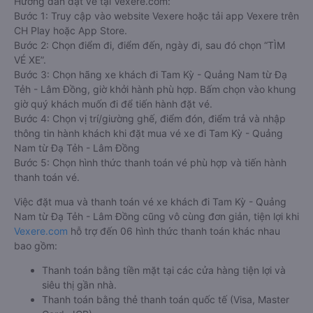
Hướng dẫn đặt vé tại Vexere.com:
Bước 1: Truy cập vào website Vexere hoặc tải app Vexere trên
CH Play hoặc App Store.
Bước 2: Chọn điểm đi, điểm đến, ngày đi, sau đó chọn “TÌM
VÉ XE”.
Bước 3: Chọn hãng xe khách đi Tam Kỳ - Quảng Nam từ Đạ
Tẻh - Lâm Đồng, giờ khởi hành phù hợp. Bấm chọn vào khung
giờ quý khách muốn đi để tiến hành đặt vé.
Bước 4: Chọn vị trí/giường ghế, điểm đón, điểm trả và nhập
thông tin hành khách khi đặt mua vé xe đi Tam Kỳ - Quảng
Nam từ Đạ Tẻh - Lâm Đồng
Bước 5: Chọn hình thức thanh toán vé phù hợp và tiến hành
thanh toán vé.
Việc đặt mua và thanh toán vé xe khách đi Tam Kỳ - Quảng
Nam từ Đạ Tẻh - Lâm Đồng cũng vô cùng đơn giản, tiện lợi khi
Vexere.com
hỗ trợ đến 06 hình thức thanh toán khác nhau
bao gồm:
Thanh toán bằng tiền mặt tại các cửa hàng tiện lợi và
siêu thị gần nhà.
Thanh toán bằng thẻ thanh toán quốc tế (Visa, Master