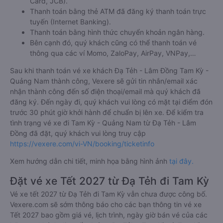
Card, JCB).
Thanh toán bằng thẻ ATM đã đăng ký thanh toán trực
tuyến (Internet Banking).
Thanh toán bằng hình thức chuyển khoản ngân hàng.
Bên cạnh đó, quý khách cũng có thể thanh toán vé
thông qua các ví Momo, ZaloPay, AirPay, VNPay,…
Sau khi thanh toán vé xe khách Đạ Tẻh - Lâm Đồng Tam Kỳ -
Quảng Nam thành công, Vexere sẽ gửi tin nhắn/email xác
nhận thành công đến số điện thoại/email mà quý khách đã
đăng ký. Đến ngày đi, quý khách vui lòng có mặt tại điểm đón
trước 30 phút giờ khởi hành để chuẩn bị lên xe. Để kiểm tra
tình trạng vé xe đi Tam Kỳ - Quảng Nam từ Đạ Tẻh - Lâm
Đồng đã đặt, quý khách vui lòng truy cập
https://vexere.com/vi-VN/booking/ticketinfo
Xem hướng dẫn chi tiết, minh họa bằng hình ảnh
tại đây.
Đặt vé xe Tết 2027 từ Đạ Tẻh đi Tam Kỳ
Vé xe tết 2027 từ Đạ Tẻh đi Tam Kỳ vẫn chưa được công bố.
Vexere.com sẽ sớm thông báo cho các bạn thông tin vé xe
Tết 2027 bao gồm giá vé, lịch trình, ngày giờ bán vé của các