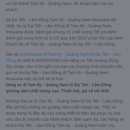
và nội thành Tam Kỳ - Quảng Nam, rất thuận tiện cho du
khách.
Xe Đạ Tẻh - Lâm Đồng Tam Kỳ - Quảng Nam limousine tốt
nhất: Xe từ Đạ Tẻh - Lâm Đồng đi Tam Kỳ - Quảng Nam
limousine được đánh giá chung có chất lượng Tốt với điểm
đánh giá trung bình từ 4.1/5 dựa trên 3027 phản hồi của hành
khách Xe về Tam Kỳ - Quảng Nam từ Đạ Tẻh - Lâm Đồng.
Giá vé
xe limousine đi Tam Kỳ - Quảng Nam từ Đạ Tẻh - Lâm
Đồng
rẻ nhất là 600000VND của hãng xe Tân Quang Dũng.
Tùy thuộc vào vị trí ngồi của bạn và chương trình khuyến mãi,
giá vé Xe Đạ Tẻh - Lâm Đồng đi Tam Kỳ - Quảng Nam
limousine này có thể sẽ rẻ hơn
Dòng xe đi Tam Kỳ - Quảng Nam từ Đạ Tẻh - Lâm Đồng
giường nằm chất lượng cao: Thoải mái, giá cả tốt nhất
Những nhà xe đi Tam Kỳ - Quảng Nam từ Đạ Tẻh - Lâm Đồng
đều sở hữu những xe giường nằm chất lượng cao. Trên xe
được trang bị đầy đủ các trang thiết bị hiện đại phục vụ cho
nhu cầu di chuyển của hành khách. Bên cạnh đó, các hãng xe
khách Đạ Tẻh - Lâm Đồng Tam Kỳ - Quảng Nam luôn chú