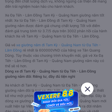
trọng đến chất lượng dịch vụ, không ngừng cải thiện để mang
đến trải nghiệm hoàn hảo cho hành khách.
Xe Đạ Tẻh - Lâm Đồng Tam Kỳ - Quảng Nam giường nằm tốt
nhất: Xe từ Đạ Tẻh - Lâm Đồng đi Tam Kỳ - Quảng Nam
giường nằm được đánh giá chung chất lượng Tốt với điểm
đánh giá trung bình từ 3.7/5 dựa trên 3002 phản hồi của hành
khách Xe về Tam Kỳ - Quảng Nam từ Đạ Tẻh - Lâm Đồng.
Giá vé
xe giường nằm đi Tam Kỳ - Quảng Nam từ Đạ Tẻh -
Lâm Đồng
rẻ nhất là 600000VND của hãng xe Tân Quang
Dũng. Tùy thuộc vào chương trình khuyến mãi, giá vé Xe Đạ
Tẻh - Lâm Đồng đi Tam Kỳ - Quảng Nam giường nằm này có
thể sẽ rẻ hơn.
Dòng xe đi Tam Kỳ - Quảng Nam từ Đạ Tẻh - Lâm Đồng
giường nằm đôi: Riêng tư, đầy đủ tiện nghi
Xe khách đi Tam Kỳ - Quảng Nam từ Đạ Tẻh - Lâm Đồng
giường nằm đôi là loại xe đặc biệt. Với mỗi giường được thiết
kế như một phòng ngủ khách sạn sang trọng, hiện đại. Đây là
dòng xe giường nằm cho cặp đôi đi Tam Kỳ - Quảng Nam mới
xuất hiện tại Việt Nam. Loại xe giường nằm đôi ra đời nhằm
đáp ứng yêu cầu ngày càng cao của khách hàng về chất