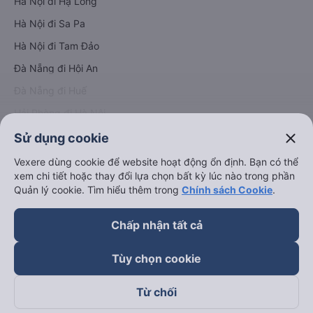
Hà Nội đi Hạ Long
Hà Nội đi Sa Pa
Hà Nội đi Tam Đảo
Đà Nẵng đi Hội An
Đà Nẵng đi Huế
Hải Phòng đi Hà Nội
Xem tất cả tuyến đường
close
Sử dụng cookie
Vexere dùng cookie để website hoạt động ổn định. Bạn có thể
xem chi tiết hoặc thay đổi lựa chọn bất kỳ lúc nào trong phần
Quản lý cookie. Tìm hiểu thêm trong
Chính sách Cookie
.
Chấp nhận tất cả
keyboard_arrow_down
Về chúng tôi
Tùy chọn cookie
keyboard_arrow_down
Hỗ trợ
Từ chối