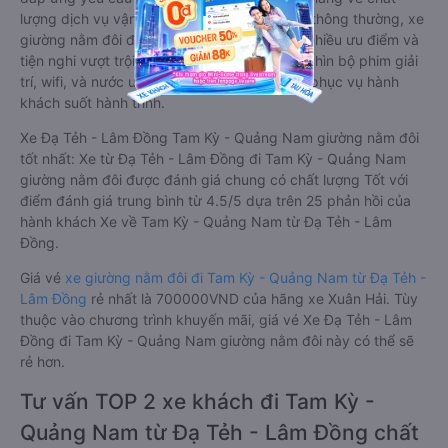
lượng dịch vụ vận tải. So với xe giường nằm thông thường, xe
giường nằm đôi đi Tam Kỳ - Quảng Nam có nhiều ưu điểm và
tiện nghi vượt trội. Màn hình LCD với hàng nghìn bộ phim giải
trí, wifi, và nước uống và chăn đắp miễn phí phục vụ hành
khách suốt hành trình.
Xe Đạ Tẻh - Lâm Đồng Tam Kỳ - Quảng Nam giường nằm đôi
tốt nhất: Xe từ Đạ Tẻh - Lâm Đồng đi Tam Kỳ - Quảng Nam
giường nằm đôi được đánh giá chung có chất lượng Tốt với
điểm đánh giá trung bình từ 4.5/5 dựa trên 25 phản hồi của
hành khách Xe về Tam Kỳ - Quảng Nam từ Đạ Tẻh - Lâm
Đồng.
Giá vé
xe giường nằm đôi đi Tam Kỳ - Quảng Nam từ Đạ Tẻh -
Lâm Đồng
rẻ nhất là 700000VND của hãng xe Xuân Hải. Tùy
thuộc vào chương trình khuyến mãi, giá vé Xe Đạ Tẻh - Lâm
Đồng đi Tam Kỳ - Quảng Nam giường nằm đôi này có thể sẽ
rẻ hơn.
Tư vấn TOP 2 xe khách đi Tam Kỳ -
Quảng Nam từ Đạ Tẻh - Lâm Đồng chất