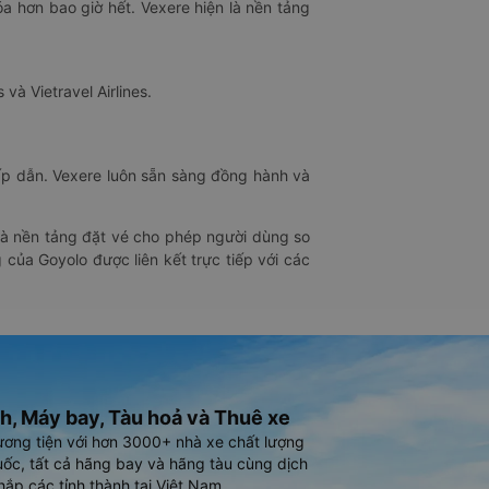
óa hơn bao giờ hết. Vexere hiện là nền tảng
 và Vietravel Airlines.
hấp dẫn. Vexere luôn sẵn sàng đồng hành và
 là nền tảng đặt vé cho phép người dùng so
 của Goyolo được liên kết trực tiếp với các
h, Máy bay, Tàu hoả và Thuê xe
ương tiện với hơn 3000+ nhà xe chất lượng
ốc, tất cả hãng bay và hãng tàu cùng dịch
hắp các tỉnh thành tại Việt Nam.