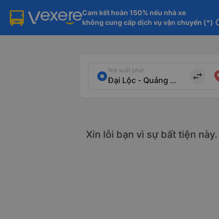
Cam kết hoàn 150% nếu nhà xe

không cung cấp dịch vụ vận chuyển (*)
in
Nơi xuất phát
import_export
Xin lỗi bạn vì sự bất tiện nà