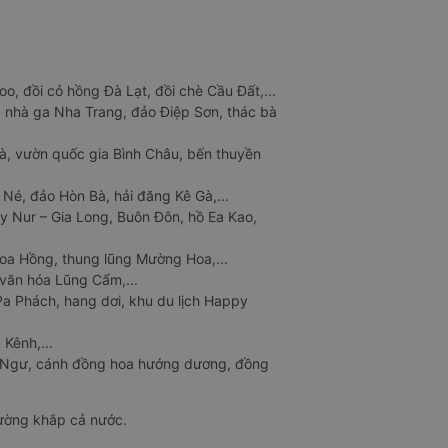
o, đồi cỏ hồng Đà Lạt, đồi chè Cầu Đất,...
 nhà ga Nha Trang, đảo Điệp Sơn, thác bà
à, vườn quốc gia Bình Châu, bến thuyền
 Né, đảo Hòn Bà, hải đăng Kê Gà,...
y Nur – Gia Long, Buôn Đôn, hồ Ea Kao,
Hoa Hồng, thung lũng Mường Hoa,...
văn hóa Lũng Cẩm,...
a Phách, hang dơi, khu du lịch Happy
 Kênh,...
n Ngư, cánh đồng hoa hướng dương, đồng
đường khắp cả nước.