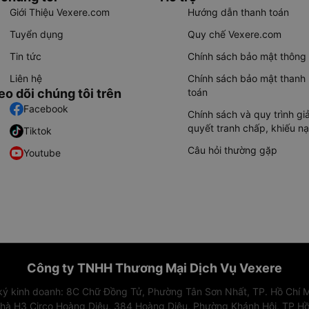
Giới Thiệu Vexere.com
Hướng dẫn thanh toán
Tuyển dụng
Quy chế Vexere.com
Tin tức
Chính sách bảo mật thông 
Liên hệ
Chính sách bảo mật thanh
eo dõi chúng tôi trên
toán
Facebook
Chính sách và quy trình giả
quyết tranh chấp, khiếu nạ
Tiktok
Câu hỏi thường gặp
Youtube
Công ty TNHH Thương Mại Dịch Vụ Vexere
 ký kinh doanh: 8C Chữ Đồng Tử, Phường Tân Sơn Nhất, TP. Hồ Chí M
nhà H3 Circo Hoàng Diệu, 384 Hoàng Diệu, Phường Khánh Hội, TP Hồ