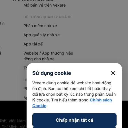
Mở bán vé trên Vexere
HỆ THỐNG QUẢN LÝ NHÀ XE
tin
Phần mềm nhà xe
App quản lý nhà xe
App tài xế
i
i
Website / App thương hiệu
riêng cho nhà xe
Tổng đài AI
close
Sử dụng cookie
HỆ THỐNG QUẢN LÝ HÀNG HOÁ
Vexere dùng cookie để website hoạt động
Phần mềm quản lý hàng hoá
ổn định. Bạn có thể xem chi tiết hoặc thay
đổi lựa chọn bất kỳ lúc nào trong phần Quản
App quản lý hàng hoá
lý cookie. Tìm hiểu thêm trong
Chính sách
Cookie
.
Chấp nhận tất cả
inh, Việt Nam
 Chí Minh, Việt Nam