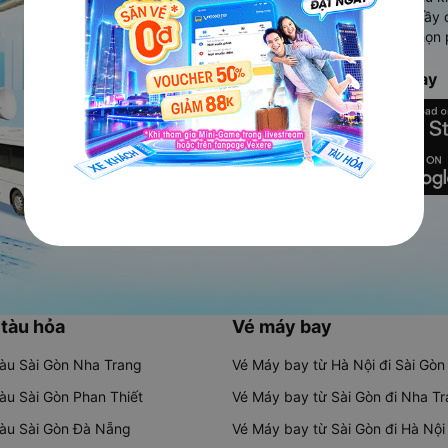
Ứng dụng hiển thị thông tin đầy 
người dùng so sánh và lựa chọn 
chóng và phù hợp nhất.
Tải ứng dụng Vexere ngay
 tàu hỏa
Vé máy bay
tàu Sài Gòn Nha Trang
Vé Máy bay từ Hà Nội đi Sài Gòn
tàu Sài Gòn Phan Thiết
Vé Máy bay từ Sài Gòn đi Nha T
tàu Sài Gòn Đà Nẵng
Vé Máy bay từ Sài Gòn đi Hà Nội