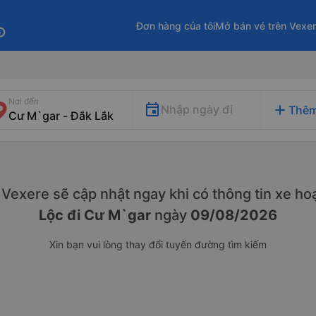
Đơn hàng của tôi
Mở bán vé trên Vexe
fo
Nơi đến
add
Nhập ngày đi
Thêm
y. Vexere sẽ cập nhật ngay khi có thông tin xe
hoạ
Lộc đi Cư M`gar
ngày
09/08/2026
Xin bạn vui lòng thay đổi tuyến đường tìm kiếm