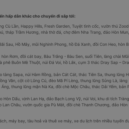
n hấp dẫn khác cho chuyến đi sắp tới:
ng Cù Lần, Happy Hills, Fresh Garden, Tuyệt tình cốc, vườn thú Zoodo
Phú, tháp Trầm Hương, nhà thờ đá, chợ đêm Nha Trang, đảo Hòn Mun,
Bãi Sau, Hồ Mây, mũi Nghinh Phong, hồ Đá Xanh, đồi Con Heo, hòn B
 hòn Rơm, đồi cát bay, Bàu Trắng - Bàu Sen, suối Tiên, làng chài Mũi
à phê Buôn Mê Thuột, núi Đá Voi, hồ Lắk, cụm 3 thác Dray Sap – Dra
o tàng Sapa, núi Hàm Rồng, bản Cát Cát, thác Tiên Sa, thung lũng 
ng Văn, cột cờ Lũng Cú, đèo Mã Pí Lèng, thung lũng Sủng Là, làng 
Áng, thung lũng mận Nà Ka, đồi chè Mộc Châu, thác Dải Yếm, bản P
o Hòn Dấu, vịnh Lan Hạ, đảo Bạch Long Vỹ, núi Voi, khu di tích Tràng
ảo Lan Châu, vườn quốc gia Pù Mát, đồi chè Thanh Chương, đảo Hò
hách, máy bay, tàu hoả và thuê xe máy, xe du lịch trên nhiều tuyến 