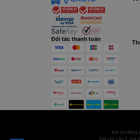
Đối tác thanh toán
Th
Địa chỉ đăng
Địa chỉ
:
Lầu 2, toà 