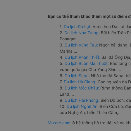
Bạn có thể tham khảo thêm một số điểm đế
1.
Du lịch Đà Lạt:
Vườn hoa Đà Lạt, là
2.
Du lịch Nha Trang:
Bãi biển Trần 
Ponagar,...
3.
Du lịch Vũng Tàu:
Ngọn hải đăng, 
Marina,...
4.
Du lịch Phan Thiết:
Bãi đá Ông Địa,
5.
Du lịch Buôn Ma Thuột:
Bảo tàng c
vườn quốc gia Chư Yang Shin,...
6.
Du lịch Sapa:
Nhà thờ đá Sapa, bả
7.
Du lịch Hà Giang:
Cao nguyên đá Đồ
8.
Du lịch Mộc Châu:
Rừng thông Bản 
Land,...
9.
Du lịch Hải Phòng:
Biển Đồ Sơn, đả
10.
Du lịch Nghệ An:
Biển Cửa Lò, đ
cừu Nghệ An, biển Thiên Cầm,...
Vexere.com
là hệ thống hỗ trợ đặt vé xe k