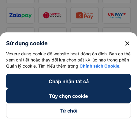
close
Sử dụng cookie
Vexere dùng cookie để website hoạt động ổn định. Bạn có thể
xem chi tiết hoặc thay đổi lựa chọn bất kỳ lúc nào trong phần
Quản lý cookie. Tìm hiểu thêm trong
Chính sách Cookie
.
Chấp nhận tất cả
Tùy chọn cookie
Từ chối
Theo dõi chúng tôi trên
Facebook
Tiktok
Youtube