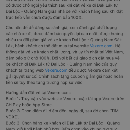
có được chỗ ngồi yêu thích sau khi đặt vé xe đi Đắk Lắk từ
Đại Lộc - Quảng Nam giữa nhà xe với khách hàng sau khi đặt
trực tiếp vẫn chưa được đảm bảo 100%.
Cho nên để dễ dàng so sánh giá, xem đánh giá chất lượng
các nhà xe đi, được đảm bảo quyền lợi cao nhất, được hưởng
nhiều ưu đãi giảm giá vé xe khách Đại Lộc - Quảng Nam Đắk
Lắk, hành khách có thể đặt mua tại website
Vexere.com
- Hệ
thống đặt vé xe khách chất lượng, và uy tín nhất tại Việt Nam,
đảm bảo giữ chỗ 100%. Đối với bất cứ giao dịch đặt mua vé
xe khách đi Đắk Lắk từ Đại Lộc - Quảng Nam nào của quý
khách tại trang web
Vexere.com
đều được Vexere cam kết
giải quyết sự cố. Chính sách tặng coupon giảm giá hoặc hoàn
tiền sẽ tùy theo từng trường hợp sự việc.
Hướng dẫn đặt vé tại Vexere.com:
Bước 1: Truy cập vào website Vexere hoặc tải app Vexere trên
CH Play hoặc App Store.
Bước 2: Chọn điểm đi, điểm đến, ngày đi, sau đó chọn “TÌM
VÉ XE”.
Bước 3: Chọn hãng xe khách đi Đắk Lắk từ Đại Lộc - Quảng
Nam, giờ khởi hành phù hợp. Bấm chọn vào khung giờ quý