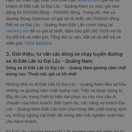
khách đi Đắk Lắk từ Đại Lộc - Quảng Nam có mức giá dao
động từ 700000 đồng - 700000 đồng. Trong đó, nhà xe
Quang Dũng Opentour có giá vé rẻ nhất, chỉ 700000 đồng.
Đặt vé xe Đại Lộc - Quảng Nam Đắk Lắk chính hãng tại
Vexere.com
để có giá rẻ nhất, đảm bảo giữ chỗ 100% và hỗ
trợ đổi trả vé miễn phí. Tổng đài tư vấn, đặt vé và đổi trả vé
miễn phí:
1900 888684
.
3. Giới thiệu, tư vấn các dòng xe chạy tuyến đường
xe đi Đắk Lắk từ Đại Lộc - Quảng Nam:
Dòng xe đi Đắk Lắk từ Đại Lộc - Quảng Nam giường nằm chất
lượng cao: Thoải mái, giá cả tốt nhất
Những nhà xe đi Đắk Lắk từ Đại Lộc - Quảng Nam đều sở hữu
những xe giường nằm chất lượng cao. Trên xe được trang bị
đầy đủ các trang thiết bị hiện đại phục vụ cho nhu cầu di
chuyển của hành khách. Bên cạnh đó, các hãng xe khách Đại
Lộc - Quảng Nam Đắk Lắk luôn chú trọng đến chất lượng dịch
vụ, không ngừng cải thiện để mang đến trải nghiệm hoàn hảo
cho hành khách.
Xe Đại Lộc - Quảng Nam Đắk Lắk giường nằm tốt nhất: Xe từ