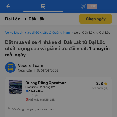
arrow_back
Tải app Vexere ngay!
Tải app Vexere
-30k
Mở app
Mở app
Nhận ưu đãi thành viên độc
-30k/ghế khi đặt vé máy bay qua
quyền
app
Đại Lộc
Đắk Lắk
Chọn ngày
Vé xe khách
xe đi Đắk Lắk từ Quảng Nam
xe đi Đắk Lắk từ Đại Lộc
Đặt mua vé xe 4 nhà xe đi Đắk Lắk từ Đại Lộc
chất lượng cao và giá vé ưu đãi nhất
: 1 chuyến
mỗi ngày
Vexere Team
Ngày cập nhật: 08/08/2026
Quang Dũng Opentour
3.8
Limousine 32 phòng (WC)
(21 đánh giá)
Cầu Hà Nha
10 giờ
Nhà máy bia Đắk Lắk
Đón đúng thời gian, lái xe an toàn