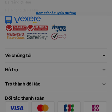
Đà Nẵng đi Huế
Hải Phòng đi Hà Nội
Xem tất cả tuyến đường
keyboard_arrow_down
Về chúng tôi
keyboard_arrow_down
Hỗ trợ
keyboard_arrow_down
Trở thành đối tác
Đối tác thanh toán