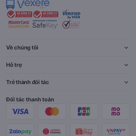
keyboard_arrow_down
Về chúng tôi
keyboard_arrow_down
Hỗ trợ
keyboard_arrow_down
Trở thành đối tác
Đối tác thanh toán