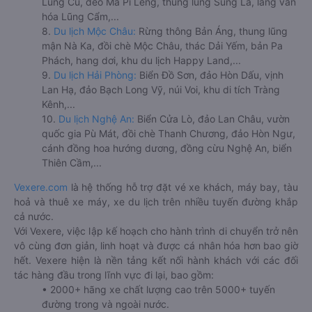
Lũng Cú, đèo Mã Pí Lèng, thung lũng Sủng Là, làng văn
hóa Lũng Cẩm,...
8.
Du lịch Mộc Châu:
Rừng thông Bản Áng, thung lũng
mận Nà Ka, đồi chè Mộc Châu, thác Dải Yếm, bản Pa
Phách, hang dơi, khu du lịch Happy Land,...
9.
Du lịch Hải Phòng:
Biển Đồ Sơn, đảo Hòn Dấu, vịnh
Lan Hạ, đảo Bạch Long Vỹ, núi Voi, khu di tích Tràng
Kênh,...
10.
Du lịch Nghệ An:
Biển Cửa Lò, đảo Lan Châu, vườn
quốc gia Pù Mát, đồi chè Thanh Chương, đảo Hòn Ngư,
cánh đồng hoa hướng dương, đồng cừu Nghệ An, biển
Thiên Cầm,...
Vexere.com
là hệ thống hỗ trợ đặt vé xe khách, máy bay, tàu
hoả và thuê xe máy, xe du lịch trên nhiều tuyến đường khắp
cả nước.
Với Vexere, việc lập kế hoạch cho hành trình di chuyển trở nên
vô cùng đơn giản, linh hoạt và được cá nhân hóa hơn bao giờ
hết. Vexere hiện là nền tảng kết nối hành khách với các đối
tác hàng đầu trong lĩnh vực đi lại, bao gồm:
• 2000+ hãng xe chất lượng cao trên 5000+ tuyến
đường trong và ngoài nước.