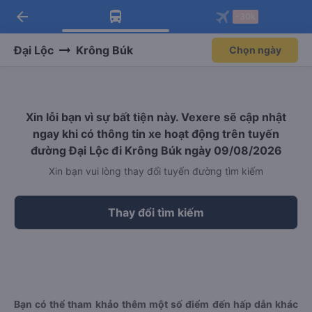
arrow_back
Tải app Vexere ngay!
Tải app Vexere
-30k
Mở app
Mở app
Nhận ưu đãi thành viên độc
-30k/ghế khi đặt vé máy bay qua
quyền
app
Đại Lộc
Krông Búk
Chọn ngày
Xin lỗi bạn vì sự bất tiện này. Vexere sẽ cập nhật
ngay khi có thông tin xe hoạt động trên tuyến
đường Đại Lộc đi Krông Búk ngày 09/08/2026
Xin bạn vui lòng thay đổi tuyến đường tìm kiếm
Thay đổi tìm kiếm
Bạn có thể tham khảo thêm một số điểm đến hấp dẫn khác