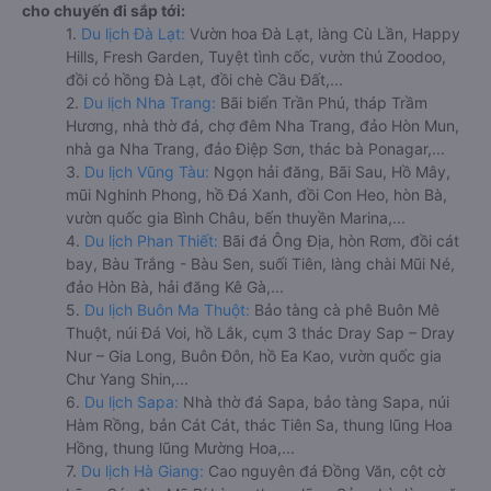
cho chuyến đi sắp tới:
1.
Du lịch Đà Lạt:
Vườn hoa Đà Lạt, làng Cù Lần, Happy
Hills, Fresh Garden, Tuyệt tình cốc, vườn thú Zoodoo,
đồi cỏ hồng Đà Lạt, đồi chè Cầu Đất,...
2.
Du lịch Nha Trang:
Bãi biển Trần Phú, tháp Trầm
Hương, nhà thờ đá, chợ đêm Nha Trang, đảo Hòn Mun,
nhà ga Nha Trang, đảo Điệp Sơn, thác bà Ponagar,...
3.
Du lịch Vũng Tàu:
Ngọn hải đăng, Bãi Sau, Hồ Mây,
mũi Nghinh Phong, hồ Đá Xanh, đồi Con Heo, hòn Bà,
vườn quốc gia Bình Châu, bến thuyền Marina,...
4.
Du lịch Phan Thiết:
Bãi đá Ông Địa, hòn Rơm, đồi cát
bay, Bàu Trắng - Bàu Sen, suối Tiên, làng chài Mũi Né,
đảo Hòn Bà, hải đăng Kê Gà,...
5.
Du lịch Buôn Ma Thuột:
Bảo tàng cà phê Buôn Mê
Thuột, núi Đá Voi, hồ Lắk, cụm 3 thác Dray Sap – Dray
Nur – Gia Long, Buôn Đôn, hồ Ea Kao, vườn quốc gia
Chư Yang Shin,...
6.
Du lịch Sapa:
Nhà thờ đá Sapa, bảo tàng Sapa, núi
Hàm Rồng, bản Cát Cát, thác Tiên Sa, thung lũng Hoa
Hồng, thung lũng Mường Hoa,...
7.
Du lịch Hà Giang:
Cao nguyên đá Đồng Văn, cột cờ