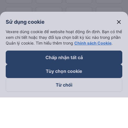
close
Sử dụng cookie
Vexere dùng cookie để website hoạt động ổn định. Bạn có thể
xem chi tiết hoặc thay đổi lựa chọn bất kỳ lúc nào trong phần
Quản lý cookie. Tìm hiểu thêm trong
Chính sách Cookie
.
Chấp nhận tất cả
Tùy chọn cookie
Từ chối
Theo dõi chúng tôi trên
Facebook
Tiktok
Youtube
Công ty TNHH Thương Mại Dịch Vụ Vexere