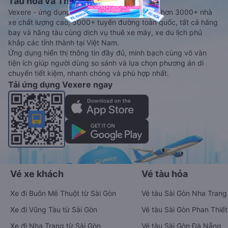
Tàu hoả và Thuê xe
Vexere - ứng dụng đặt vé đa phương tiện với hơn 3000+ nhà
xe chất lượng cao, 5000+ tuyến đường toàn quốc, tất cả hãng
bay và hãng tàu cùng dịch vụ thuê xe máy, xe du lịch phủ
khắp các tỉnh thành tại Việt Nam.
Ứng dụng hiển thị thông tin đầy đủ, minh bạch cùng vô vàn
tiện ích giúp người dùng so sánh và lựa chọn phương án di
chuyển tiết kiệm, nhanh chóng và phù hợp nhất.
Tải ứng dụng Vexere ngay
Vé xe khách
Vé tàu hỏa
Xe đi Buôn Mê Thuột từ Sài Gòn
Vé tàu Sài Gòn Nha Trang
Xe đi Vũng Tàu từ Sài Gòn
Vé tàu Sài Gòn Phan Thiết
Xe đi Nha Trang từ Sài Gòn
Vé tàu Sài Gòn Đà Nẵng