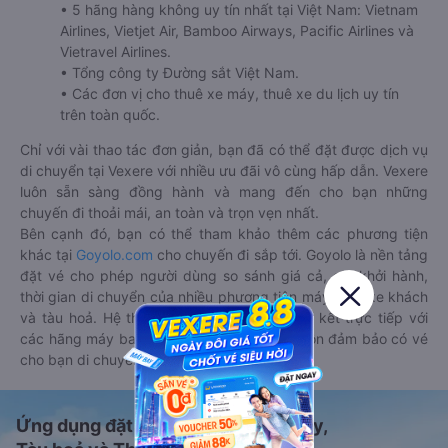
• 5 hãng hàng không uy tín nhất tại Việt Nam: Vietnam
Airlines, Vietjet Air, Bamboo Airways, Pacific Airlines và
Vietravel Airlines.
• Tổng công ty Đường sắt Việt Nam.
• Các đơn vị cho thuê xe máy, thuê xe du lịch uy tín
trên toàn quốc.
Chỉ với vài thao tác đơn giản, bạn đã có thể đặt được dịch vụ
di chuyển tại Vexere với nhiều ưu đãi vô cùng hấp dẫn. Vexere
luôn sẵn sàng đồng hành và mang đến cho bạn những
chuyến đi thoải mái, an toàn và trọn vẹn nhất.
Bên cạnh đó, bạn có thể tham khảo thêm các phương tiện
khác tại
Goyolo.com
cho chuyến đi sắp tới. Goyolo là nền tảng
đặt vé cho phép người dùng so sánh giá cả, giờ khởi hành,
thời gian di chuyển của nhiều phương tiện máy bay, xe khách
và tàu hoả. Hệ thống của Goyolo được liên kết trực tiếp với
các hãng máy bay, xe khách và tàu hoả, luôn đảm bảo có vé
cho bạn di chuyển.
Ứng dụng đặt vé Xe khách, Máy bay,