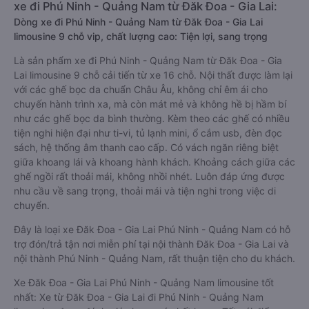
xe đi Phú Ninh - Quảng Nam từ Đăk Đoa - Gia Lai:
Dòng xe đi Phú Ninh - Quảng Nam từ Đăk Đoa - Gia Lai
limousine 9 chỗ vip, chất lượng cao: Tiện lợi, sang trọng
Là sản phẩm xe đi Phú Ninh - Quảng Nam từ Đăk Đoa - Gia
Lai limousine 9 chỗ cải tiến từ xe 16 chỗ. Nội thất được làm lại
với các ghế bọc da chuẩn Châu Âu, không chỉ êm ái cho
chuyến hành trình xa, mà còn mát mẻ và không hề bị hầm bí
như các ghế bọc da bình thường. Kèm theo các ghế có nhiều
tiện nghi hiện đại như ti-vi, tủ lạnh mini, ổ cắm usb, đèn đọc
sách, hệ thống âm thanh cao cấp. Có vách ngăn riêng biệt
giữa khoang lái và khoang hành khách. Khoảng cách giữa các
ghế ngồi rất thoải mái, không nhồi nhét. Luôn đáp ứng được
nhu cầu về sang trọng, thoải mái và tiện nghi trong việc di
chuyển.
Đây là loại xe Đăk Đoa - Gia Lai Phú Ninh - Quảng Nam có hỗ
trợ đón/trả tận nơi miễn phí tại nội thành Đăk Đoa - Gia Lai và
nội thành Phú Ninh - Quảng Nam, rất thuận tiện cho du khách.
Xe Đăk Đoa - Gia Lai Phú Ninh - Quảng Nam limousine tốt
nhất: Xe từ Đăk Đoa - Gia Lai đi Phú Ninh - Quảng Nam