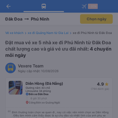
arrow_back
Tải app Vexere ngay!
Tải app Vexere
-30k
Mở app
Mở app
Nhận ưu đãi thành viên độc
-30k/ghế khi đặt vé máy bay qua
quyền
app
Đăk Đoa
Phú Ninh
Chọn ngày
Vé xe khách
xe đi Quảng Nam từ Gia Lai
xe đi Phú Ninh từ Đăk Đoa
Đặt mua vé xe 5 nhà xe đi Phú Ninh từ Đăk Đoa
chất lượng cao và giá vé ưu đãi nhất
: 4 chuyến
mỗi ngày
Vexere Team
Ngày cập nhật: 10/08/2026
Diên Hồng (Đà Nẵng)
4.9
Giường nằm 43 chỗ
(794 đánh giá)
Limousine 34 phòng
Bến xe Đắk Đoa
6 giờ 30 phút
Cổng Bến xe Quảng Ngãi
Bình thường toàn chọn xe quen đi , nay có việc nên mình chọn xe Diên Hồng
. Điều làm mình cảm thấy được là sự chu đáo và nhiệt tình của anh phụ xe