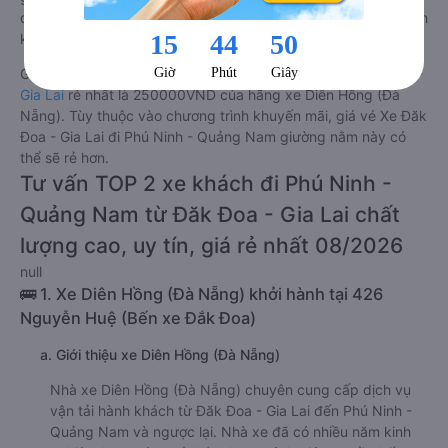
đánh giá trung bình từ 4.8/5 dựa trên 6282 phản hồi của hành
khách Xe về Phú Ninh - Quảng Nam từ Đăk Đoa - Gia Lai.
Giá vé
xe giường nằm đi Phú Ninh - Quảng Nam từ Đăk Đoa -
Gia Lai
rẻ nhất là 250000VND của hãng xe Diên Hồng (Đà
Nẵng). Tùy thuộc vào chương trình khuyến mãi, giá vé Xe Đăk
Đoa - Gia Lai đi Phú Ninh - Quảng Nam giường nằm này có
thể sẽ rẻ hơn.
Tư vấn TOP 2 xe khách đi Phú Ninh -
Quảng Nam từ Đăk Đoa - Gia Lai chất
lượng cao, uy tín, giá rẻ nhất 08/2026
null
🚌 1. Xe Diên Hồng (Đà Nẵng) khởi hành tại 426
Nguyễn Huệ (Bến xe Đắk Đoa)
a. Giới thiệu xe Diên Hồng (Đà Nẵng)
Nhà xe Diên Hồng (Đà Nẵng) chuyên cung cấp dịch vụ
vận tải hành khách từ Đăk Đoa - Gia Lai đến Phú Ninh -
Quảng Nam và ngược lại. Nhà xe đã có nhiều năm kinh