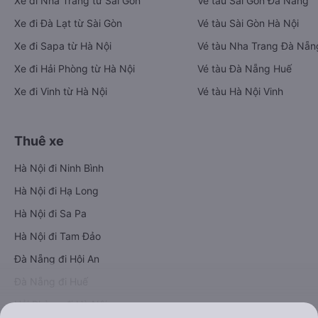
Xe đi Nha Trang từ Sài Gòn
Vé tàu Sài Gòn Đà Nẵng
Xe đi Đà Lạt từ Sài Gòn
Vé tàu Sài Gòn Hà Nội
Xe đi Sapa từ Hà Nội
Vé tàu Nha Trang Đà Nẵn
Xe đi Hải Phòng từ Hà Nội
Vé tàu Đà Nẵng Huế
Xe đi Vinh từ Hà Nội
Vé tàu Hà Nội Vinh
Thuê xe
Hà Nội đi Ninh Bình
Hà Nội đi Hạ Long
Hà Nội đi Sa Pa
Hà Nội đi Tam Đảo
Đà Nẵng đi Hội An
Đà Nẵng đi Huế
Hải Phòng đi Hà Nội
Xem tất cả tuyến đường