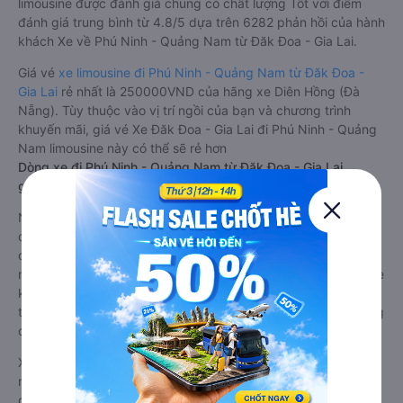
limousine được đánh giá chung có chất lượng Tốt với điểm
đánh giá trung bình từ 4.8/5 dựa trên 6282 phản hồi của hành
khách Xe về Phú Ninh - Quảng Nam từ Đăk Đoa - Gia Lai.
Giá vé
xe limousine đi Phú Ninh - Quảng Nam từ Đăk Đoa -
Gia Lai
rẻ nhất là 250000VND của hãng xe Diên Hồng (Đà
Nẵng). Tùy thuộc vào vị trí ngồi của bạn và chương trình
khuyến mãi, giá vé Xe Đăk Đoa - Gia Lai đi Phú Ninh - Quảng
Nam limousine này có thể sẽ rẻ hơn
Dòng xe đi Phú Ninh - Quảng Nam từ Đăk Đoa - Gia Lai
giường nằm chất lượng cao: Thoải mái, giá cả tốt nhất
Những nhà xe đi Phú Ninh - Quảng Nam từ Đăk Đoa - Gia Lai
đều sở hữu những xe giường nằm chất lượng cao. Trên xe
được trang bị đầy đủ các trang thiết bị hiện đại phục vụ cho
nhu cầu di chuyển của hành khách. Bên cạnh đó, các hãng xe
khách Đăk Đoa - Gia Lai Phú Ninh - Quảng Nam luôn chú
trọng đến chất lượng dịch vụ, không ngừng cải thiện để mang
đến trải nghiệm hoàn hảo cho hành khách.
Xe Đăk Đoa - Gia Lai Phú Ninh - Quảng Nam giường nằm tốt
nhất: Xe từ Đăk Đoa - Gia Lai đi Phú Ninh - Quảng Nam
giường nằm được đánh giá chung chất lượng Tốt với điểm