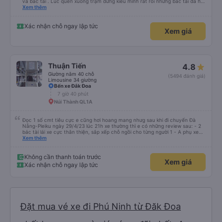
và bác tài . Lúc quên xuống trạm dừng kiểu mình rất rối nhưng bác tài đã hỗ
trợ mình về tận nhà . 10 điểm chất lượng 🥰
Xem thêm
Xác nhận chỗ ngay lập tức
Xem giá
Thuận Tiến
4.8
Giường nằm 40 chỗ
(5494 đánh giá)
Limousine 34 giường
Bến xe Đắk Đoa
7 giờ 40 phút
Núi Thành QL1A
Đọc 1 số cmt tiêu cực e cũng hơi hoang mang nhưg sau khi đi chuyến Đà
Nẵng-Pleiku ngày 29/4/23 lúc 21h xe thường thì e có những review sau: - 2
bác tài lái xe cực thân thiện, sắp xếp chỗ ngồi cho từng người 1 - A phụ xe
dui tính, chắc cùng tần số nên nói câu nào là cười câu đó - Xe xuất bến đúg
Xem thêm
giờ, trước giờ đi có nv điện thông báo trước, thái độ phục vụ tốt. - Cơ sở vật
chất bình thường, do đặt xe thường nên cũng k đòi hỏi gì nhìu hơn. Nhưng
nhìn chug khá ổn, có dừng lại để đi vệ sinh.
Không cần thanh toán trước
Xem giá
Xác nhận chỗ ngay lập tức
Đặt mua vé xe đi Phú Ninh từ Đăk Đoa