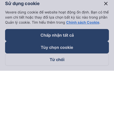
close
Sử dụng cookie
Vexere dùng cookie để website hoạt động ổn định. Bạn có thể
xem chi tiết hoặc thay đổi lựa chọn bất kỳ lúc nào trong phần
Quản lý cookie. Tìm hiểu thêm trong
Chính sách Cookie
.
Chấp nhận tất cả
keyboard_arrow_down
Về chúng tôi
Tùy chọn cookie
keyboard_arrow_down
Hỗ trợ
Từ chối
keyboard_arrow_down
Trở thành đối tác
Đối tác thanh toán