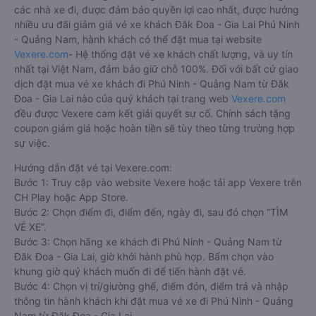
các nhà xe đi, được đảm bảo quyền lợi cao nhất, được hưởng
nhiều ưu đãi giảm giá vé xe khách Đăk Đoa - Gia Lai Phú Ninh
- Quảng Nam, hành khách có thể đặt mua tại website
Vexere.com
- Hệ thống đặt vé xe khách chất lượng, và uy tín
nhất tại Việt Nam, đảm bảo giữ chỗ 100%. Đối với bất cứ giao
dịch đặt mua vé xe khách đi Phú Ninh - Quảng Nam từ Đăk
Đoa - Gia Lai nào của quý khách tại trang web
Vexere.com
đều được Vexere cam kết giải quyết sự cố. Chính sách tặng
coupon giảm giá hoặc hoàn tiền sẽ tùy theo từng trường hợp
sự việc.
Hướng dẫn đặt vé tại Vexere.com:
Bước 1: Truy cập vào website Vexere hoặc tải app Vexere trên
CH Play hoặc App Store.
Bước 2: Chọn điểm đi, điểm đến, ngày đi, sau đó chọn “TÌM
VÉ XE”.
Bước 3: Chọn hãng xe khách đi Phú Ninh - Quảng Nam từ
Đăk Đoa - Gia Lai, giờ khởi hành phù hợp. Bấm chọn vào
khung giờ quý khách muốn đi để tiến hành đặt vé.
Bước 4: Chọn vị trí/giường ghế, điểm đón, điểm trả và nhập
thông tin hành khách khi đặt mua vé xe đi Phú Ninh - Quảng
Nam từ Đăk Đoa - Gia Lai