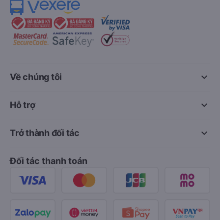
keyboard_arrow_down
Về chúng tôi
keyboard_arrow_down
Hỗ trợ
keyboard_arrow_down
Trở thành đối tác
Đối tác thanh toán