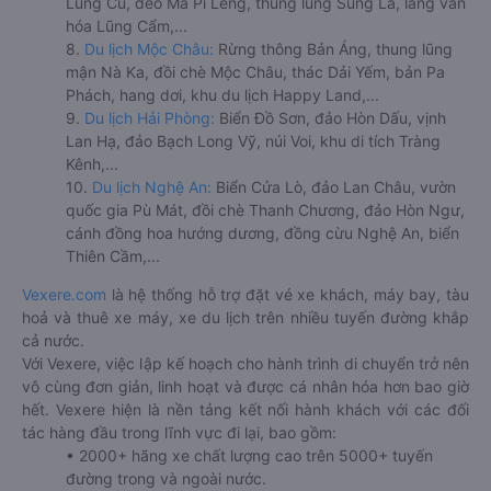
Lũng Cú, đèo Mã Pí Lèng, thung lũng Sủng Là, làng văn
hóa Lũng Cẩm,...
8.
Du lịch Mộc Châu:
Rừng thông Bản Áng, thung lũng
mận Nà Ka, đồi chè Mộc Châu, thác Dải Yếm, bản Pa
Phách, hang dơi, khu du lịch Happy Land,...
9.
Du lịch Hải Phòng:
Biển Đồ Sơn, đảo Hòn Dấu, vịnh
Lan Hạ, đảo Bạch Long Vỹ, núi Voi, khu di tích Tràng
Kênh,...
10.
Du lịch Nghệ An:
Biển Cửa Lò, đảo Lan Châu, vườn
quốc gia Pù Mát, đồi chè Thanh Chương, đảo Hòn Ngư,
cánh đồng hoa hướng dương, đồng cừu Nghệ An, biển
Thiên Cầm,...
Vexere.com
là hệ thống hỗ trợ đặt vé xe khách, máy bay, tàu
hoả và thuê xe máy, xe du lịch trên nhiều tuyến đường khắp
cả nước.
Với Vexere, việc lập kế hoạch cho hành trình di chuyển trở nên
vô cùng đơn giản, linh hoạt và được cá nhân hóa hơn bao giờ
hết. Vexere hiện là nền tảng kết nối hành khách với các đối
tác hàng đầu trong lĩnh vực đi lại, bao gồm:
• 2000+ hãng xe chất lượng cao trên 5000+ tuyến
đường trong và ngoài nước.