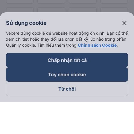
close
Sử dụng cookie
Vexere dùng cookie để website hoạt động ổn định. Bạn có thể
xem chi tiết hoặc thay đổi lựa chọn bất kỳ lúc nào trong phần
Quản lý cookie. Tìm hiểu thêm trong
Chính sách Cookie
.
Chấp nhận tất cả
Tùy chọn cookie
Từ chối
Theo dõi chúng tôi trên
Facebook
Tiktok
Youtube
Công ty TNHH Thương Mại Dịch Vụ Vexere