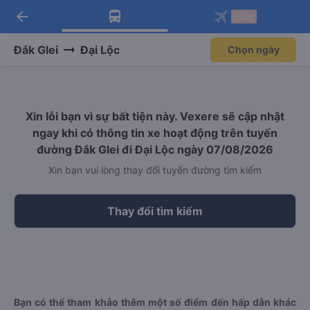
arrow_back
Tải app Vexere ngay!
Tải app Vexere
-30k
Mở app
Mở app
Nhận ưu đãi thành viên độc
-30k/ghế khi đặt vé máy bay qua
quyền
app
Đắk Glei
Đại Lộc
Chọn ngày
Xin lỗi bạn vì sự bất tiện này. Vexere sẽ cập nhật
ngay khi có thông tin xe hoạt động trên tuyến
đường Đắk Glei đi Đại Lộc ngày 07/08/2026
Xin bạn vui lòng thay đổi tuyến đường tìm kiếm
Thay đổi tìm kiếm
Bạn có thể tham khảo thêm một số điểm đến hấp dẫn khác