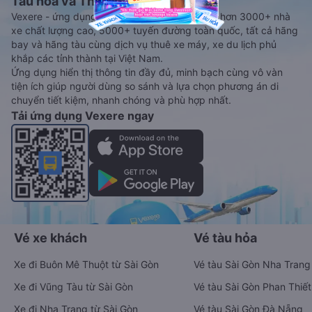
Tàu hoả và Thuê xe
Vexere - ứng dụng đặt vé đa phương tiện với hơn 3000+ nhà
xe chất lượng cao, 5000+ tuyến đường toàn quốc, tất cả hãng
bay và hãng tàu cùng dịch vụ thuê xe máy, xe du lịch phủ
khắp các tỉnh thành tại Việt Nam.
Ứng dụng hiển thị thông tin đầy đủ, minh bạch cùng vô vàn
tiện ích giúp người dùng so sánh và lựa chọn phương án di
chuyển tiết kiệm, nhanh chóng và phù hợp nhất.
Tải ứng dụng Vexere ngay
Vé xe khách
Vé tàu hỏa
Xe đi Buôn Mê Thuột từ Sài Gòn
Vé tàu Sài Gòn Nha Trang
Xe đi Vũng Tàu từ Sài Gòn
Vé tàu Sài Gòn Phan Thiết
Xe đi Nha Trang từ Sài Gòn
Vé tàu Sài Gòn Đà Nẵng