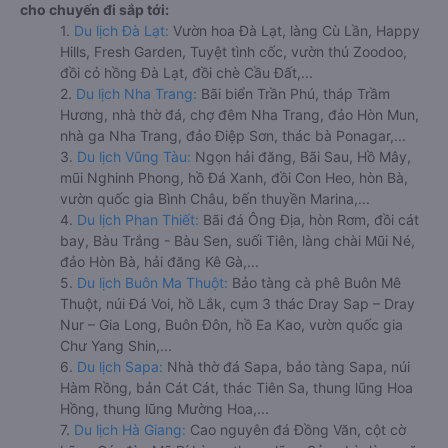
cho chuyến đi sắp tới:
1.
Du lịch Đà Lạt:
Vườn hoa Đà Lạt, làng Cù Lần, Happy
Hills, Fresh Garden, Tuyệt tình cốc, vườn thú Zoodoo,
đồi cỏ hồng Đà Lạt, đồi chè Cầu Đất,...
2.
Du lịch Nha Trang:
Bãi biển Trần Phú, tháp Trầm
Hương, nhà thờ đá, chợ đêm Nha Trang, đảo Hòn Mun,
nhà ga Nha Trang, đảo Điệp Sơn, thác bà Ponagar,...
3.
Du lịch Vũng Tàu:
Ngọn hải đăng, Bãi Sau, Hồ Mây,
mũi Nghinh Phong, hồ Đá Xanh, đồi Con Heo, hòn Bà,
vườn quốc gia Bình Châu, bến thuyền Marina,...
4.
Du lịch Phan Thiết:
Bãi đá Ông Địa, hòn Rơm, đồi cát
bay, Bàu Trắng - Bàu Sen, suối Tiên, làng chài Mũi Né,
đảo Hòn Bà, hải đăng Kê Gà,...
5.
Du lịch Buôn Ma Thuột:
Bảo tàng cà phê Buôn Mê
Thuột, núi Đá Voi, hồ Lắk, cụm 3 thác Dray Sap – Dray
Nur – Gia Long, Buôn Đôn, hồ Ea Kao, vườn quốc gia
Chư Yang Shin,...
6.
Du lịch Sapa:
Nhà thờ đá Sapa, bảo tàng Sapa, núi
Hàm Rồng, bản Cát Cát, thác Tiên Sa, thung lũng Hoa
Hồng, thung lũng Mường Hoa,...
7.
Du lịch Hà Giang:
Cao nguyên đá Đồng Văn, cột cờ