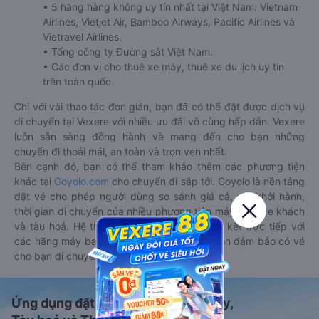
• 5 hãng hàng không uy tín nhất tại Việt Nam: Vietnam
Airlines, Vietjet Air, Bamboo Airways, Pacific Airlines và
Vietravel Airlines.
• Tổng công ty Đường sắt Việt Nam.
• Các đơn vị cho thuê xe máy, thuê xe du lịch uy tín
trên toàn quốc.
Chỉ với vài thao tác đơn giản, bạn đã có thể đặt được dịch vụ
di chuyển tại Vexere với nhiều ưu đãi vô cùng hấp dẫn. Vexere
luôn sẵn sàng đồng hành và mang đến cho bạn những
chuyến đi thoải mái, an toàn và trọn vẹn nhất.
Bên cạnh đó, bạn có thể tham khảo thêm các phương tiện
khác tại
Goyolo.com
cho chuyến đi sắp tới. Goyolo là nền tảng
đặt vé cho phép người dùng so sánh giá cả, giờ khởi hành,
thời gian di chuyển của nhiều phương tiện máy bay, xe khách
và tàu hoả. Hệ thống của Goyolo được liên kết trực tiếp với
các hãng máy bay, xe khách và tàu hoả, luôn đảm bảo có vé
cho bạn di chuyển.
Ứng dụng đặt vé Xe khách, Máy bay,