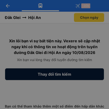
arrow_back
Tải app Vexere ngay!
Tải app Vexere
-30k
Mở app
Mở app
Nhận ưu đãi thành viên độc
-30k/ghế khi đặt vé máy bay qua
quyền
app
Đắk Glei
Hội An
Chọn ngày
Xin lỗi bạn vì sự bất tiện này. Vexere sẽ cập nhật
ngay khi có thông tin xe hoạt động trên tuyến
đường Đắk Glei đi Hội An ngày 10/08/2026
Xin bạn vui lòng thay đổi tuyến đường tìm kiếm
Thay đổi tìm kiếm
Bạn có thể tham khảo thêm một số điểm đến hấp dẫn khác