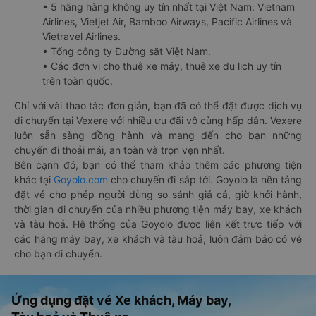
• 5 hãng hàng không uy tín nhất tại Việt Nam: Vietnam
Airlines, Vietjet Air, Bamboo Airways, Pacific Airlines và
Vietravel Airlines.
• Tổng công ty Đường sắt Việt Nam.
• Các đơn vị cho thuê xe máy, thuê xe du lịch uy tín
trên toàn quốc.
Chỉ với vài thao tác đơn giản, bạn đã có thể đặt được dịch vụ
di chuyển tại Vexere với nhiều ưu đãi vô cùng hấp dẫn. Vexere
luôn sẵn sàng đồng hành và mang đến cho bạn những
chuyến đi thoải mái, an toàn và trọn vẹn nhất.
Bên cạnh đó, bạn có thể tham khảo thêm các phương tiện
khác tại
Goyolo.com
cho chuyến đi sắp tới. Goyolo là nền tảng
đặt vé cho phép người dùng so sánh giá cả, giờ khởi hành,
thời gian di chuyển của nhiều phương tiện máy bay, xe khách
và tàu hoả. Hệ thống của Goyolo được liên kết trực tiếp với
các hãng máy bay, xe khách và tàu hoả, luôn đảm bảo có vé
cho bạn di chuyển.
Ứng dụng đặt vé Xe khách, Máy bay,