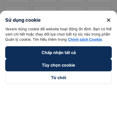
close
Sử dụng cookie
Vexere dùng cookie để website hoạt động ổn định. Bạn có thể
xem chi tiết hoặc thay đổi lựa chọn bất kỳ lúc nào trong phần
Quản lý cookie. Tìm hiểu thêm trong
Chính sách Cookie
.
Chấp nhận tất cả
Tùy chọn cookie
Từ chối
Theo dõi chúng tôi trên
Facebook
Tiktok
Youtube
Công ty TNHH Thương Mại Dịch Vụ Vexere