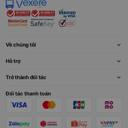
keyboard_arrow_down
Về chúng tôi
keyboard_arrow_down
Hỗ trợ
keyboard_arrow_down
Trở thành đối tác
Đối tác thanh toán