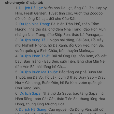
cho chuyến đi sắp tới:
1.
Du lịch Đà Lạt:
Vườn hoa Đà Lạt, làng Cù Lần, Happy
Hills, Fresh Garden, Tuyệt tình cốc, vườn thú Zoodoo,
đồi cỏ hồng Đà Lạt, đồi chè Cầu Đất,...
2.
Du lịch Nha Trang:
Bãi biển Trần Phú, tháp Trầm
Hương, nhà thờ đá, chợ đêm Nha Trang, đảo Hòn Mun,
nhà ga Nha Trang, đảo Điệp Sơn, thác bà Ponagar,...
3.
Du lịch Vũng Tàu:
Ngọn hải đăng, Bãi Sau, Hồ Mây,
mũi Nghinh Phong, hồ Đá Xanh, đồi Con Heo, hòn Bà,
vườn quốc gia Bình Châu, bến thuyền Marina,...
4.
Du lịch Phan Thiết:
Bãi đá Ông Địa, hòn Rơm, đồi cát
bay, Bàu Trắng - Bàu Sen, suối Tiên, làng chài Mũi Né,
đảo Hòn Bà, hải đăng Kê Gà,...
5.
Du lịch Buôn Ma Thuột:
Bảo tàng cà phê Buôn Mê
Thuột, núi Đá Voi, hồ Lắk, cụm 3 thác Dray Sap – Dray
Nur – Gia Long, Buôn Đôn, hồ Ea Kao, vườn quốc gia
Chư Yang Shin,...
6.
Du lịch Sapa:
Nhà thờ đá Sapa, bảo tàng Sapa, núi
Hàm Rồng, bản Cát Cát, thác Tiên Sa, thung lũng Hoa
Hồng, thung lũng Mường Hoa,...
7.
Du lịch Hà Giang:
Cao nguyên đá Đồng Văn, cột cờ