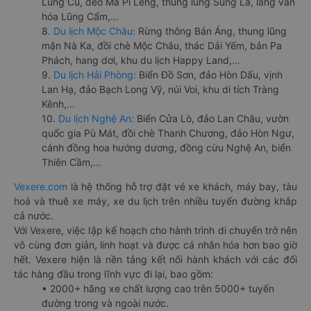
Lũng Cú, đèo Mã Pí Lèng, thung lũng Sủng Là, làng văn
hóa Lũng Cẩm,...
8.
Du lịch Mộc Châu:
Rừng thông Bản Áng, thung lũng
mận Nà Ka, đồi chè Mộc Châu, thác Dải Yếm, bản Pa
Phách, hang dơi, khu du lịch Happy Land,...
9.
Du lịch Hải Phòng:
Biển Đồ Sơn, đảo Hòn Dấu, vịnh
Lan Hạ, đảo Bạch Long Vỹ, núi Voi, khu di tích Tràng
Kênh,...
10.
Du lịch Nghệ An:
Biển Cửa Lò, đảo Lan Châu, vườn
quốc gia Pù Mát, đồi chè Thanh Chương, đảo Hòn Ngư,
cánh đồng hoa hướng dương, đồng cừu Nghệ An, biển
Thiên Cầm,...
Vexere.com
là hệ thống hỗ trợ đặt vé xe khách, máy bay, tàu
hoả và thuê xe máy, xe du lịch trên nhiều tuyến đường khắp
cả nước.
Với Vexere, việc lập kế hoạch cho hành trình di chuyển trở nên
vô cùng đơn giản, linh hoạt và được cá nhân hóa hơn bao giờ
hết. Vexere hiện là nền tảng kết nối hành khách với các đối
tác hàng đầu trong lĩnh vực đi lại, bao gồm:
• 2000+ hãng xe chất lượng cao trên 5000+ tuyến
đường trong và ngoài nước.