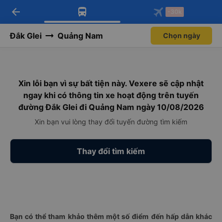
arrow_back
Tải app Vexere ngay!
Tải app Vexere
-30k
Mở app
Mở app
Nhận ưu đãi thành viên độc
-30k/ghế khi đặt vé máy bay qua
quyền
app
Đắk Glei
Quảng Nam
Chọn ngày
Xin lỗi bạn vì sự bất tiện này. Vexere sẽ cập nhật
ngay khi có thông tin xe hoạt động trên tuyến
đường Đắk Glei đi Quảng Nam ngày 10/08/2026
Xin bạn vui lòng thay đổi tuyến đường tìm kiếm
Thay đổi tìm kiếm
Bạn có thể tham khảo thêm một số điểm đến hấp dẫn khác