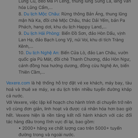
Lũng Cú, đèo Mã Pí Lèng, thung lũng Sủng Là, làng văn
hóa Lũng Cẩm,...
8.
Du lịch Mộc Châu:
Rừng thông Bản Áng, thung lũng
mận Nà Ka, đồi chè Mộc Châu, thác Dải Yếm, bản Pa
Phách, hang dơi, khu du lịch Happy Land,...
9.
Du lịch Hải Phòng:
Biển Đồ Sơn, đảo Hòn Dấu, vịnh
Lan Hạ, đảo Bạch Long Vỹ, núi Voi, khu di tích Tràng
Kênh,...
10.
Du lịch Nghệ An:
Biển Cửa Lò, đảo Lan Châu, vườn
quốc gia Pù Mát, đồi chè Thanh Chương, đảo Hòn Ngư,
cánh đồng hoa hướng dương, đồng cừu Nghệ An, biển
Thiên Cầm,...
Vexere.com
là hệ thống hỗ trợ đặt vé xe khách, máy bay, tàu
hoả và thuê xe máy, xe du lịch trên nhiều tuyến đường khắp
cả nước.
Với Vexere, việc lập kế hoạch cho hành trình di chuyển trở nên
vô cùng đơn giản, linh hoạt và được cá nhân hóa hơn bao giờ
hết. Vexere hiện là nền tảng kết nối hành khách với các đối
tác hàng đầu trong lĩnh vực đi lại, bao gồm:
• 2000+ hãng xe chất lượng cao trên 5000+ tuyến
đường trong và ngoài nước.