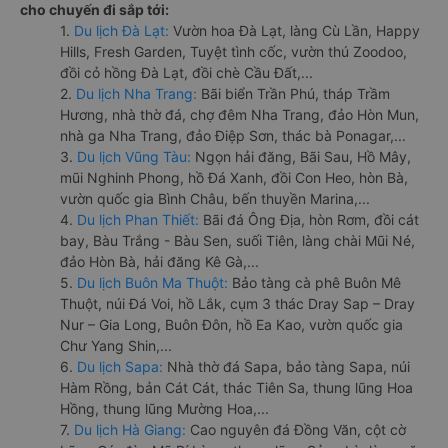
cho chuyến đi sắp tới:
1.
Du lịch Đà Lạt:
Vườn hoa Đà Lạt, làng Cù Lần, Happy
Hills, Fresh Garden, Tuyệt tình cốc, vườn thú Zoodoo,
đồi cỏ hồng Đà Lạt, đồi chè Cầu Đất,...
2.
Du lịch Nha Trang:
Bãi biển Trần Phú, tháp Trầm
Hương, nhà thờ đá, chợ đêm Nha Trang, đảo Hòn Mun,
nhà ga Nha Trang, đảo Điệp Sơn, thác bà Ponagar,...
3.
Du lịch Vũng Tàu:
Ngọn hải đăng, Bãi Sau, Hồ Mây,
mũi Nghinh Phong, hồ Đá Xanh, đồi Con Heo, hòn Bà,
vườn quốc gia Bình Châu, bến thuyền Marina,...
4.
Du lịch Phan Thiết:
Bãi đá Ông Địa, hòn Rơm, đồi cát
bay, Bàu Trắng - Bàu Sen, suối Tiên, làng chài Mũi Né,
đảo Hòn Bà, hải đăng Kê Gà,...
5.
Du lịch Buôn Ma Thuột:
Bảo tàng cà phê Buôn Mê
Thuột, núi Đá Voi, hồ Lắk, cụm 3 thác Dray Sap – Dray
Nur – Gia Long, Buôn Đôn, hồ Ea Kao, vườn quốc gia
Chư Yang Shin,...
6.
Du lịch Sapa:
Nhà thờ đá Sapa, bảo tàng Sapa, núi
Hàm Rồng, bản Cát Cát, thác Tiên Sa, thung lũng Hoa
Hồng, thung lũng Mường Hoa,...
7.
Du lịch Hà Giang:
Cao nguyên đá Đồng Văn, cột cờ