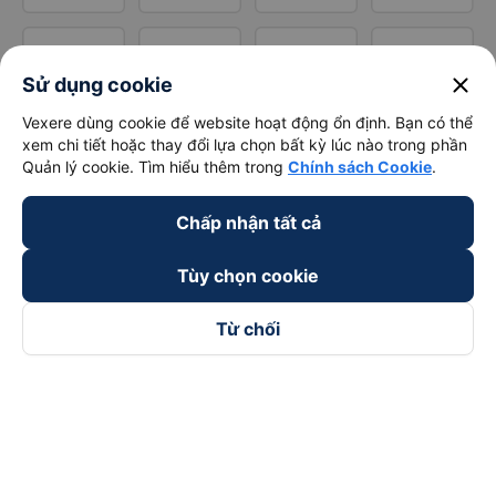
close
Sử dụng cookie
Vexere dùng cookie để website hoạt động ổn định. Bạn có thể
xem chi tiết hoặc thay đổi lựa chọn bất kỳ lúc nào trong phần
Quản lý cookie. Tìm hiểu thêm trong
Chính sách Cookie
.
Chấp nhận tất cả
Tùy chọn cookie
Từ chối
Theo dõi chúng tôi trên
Facebook
Tiktok
Youtube
Công ty TNHH Thương Mại Dịch Vụ Vexere