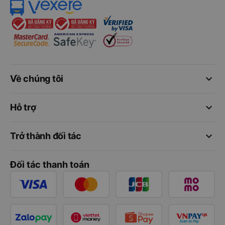
keyboard_arrow_down
Về chúng tôi
keyboard_arrow_down
Hỗ trợ
keyboard_arrow_down
Trở thành đối tác
Đối tác thanh toán