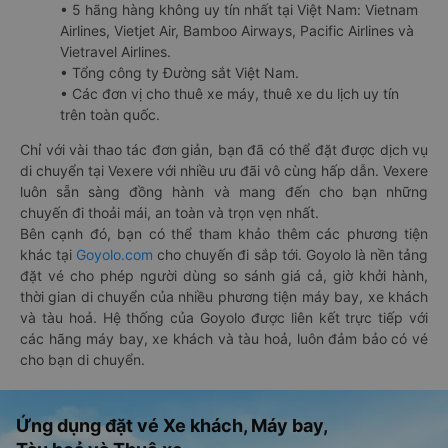
• 5 hãng hàng không uy tín nhất tại Việt Nam: Vietnam
Airlines, Vietjet Air, Bamboo Airways, Pacific Airlines và
Vietravel Airlines.
• Tổng công ty Đường sắt Việt Nam.
• Các đơn vị cho thuê xe máy, thuê xe du lịch uy tín
trên toàn quốc.
Chỉ với vài thao tác đơn giản, bạn đã có thể đặt được dịch vụ
di chuyển tại Vexere với nhiều ưu đãi vô cùng hấp dẫn. Vexere
luôn sẵn sàng đồng hành và mang đến cho bạn những
chuyến đi thoải mái, an toàn và trọn vẹn nhất.
Bên cạnh đó, bạn có thể tham khảo thêm các phương tiện
khác tại
Goyolo.com
cho chuyến đi sắp tới. Goyolo là nền tảng
đặt vé cho phép người dùng so sánh giá cả, giờ khởi hành,
thời gian di chuyển của nhiều phương tiện máy bay, xe khách
và tàu hoả. Hệ thống của Goyolo được liên kết trực tiếp với
các hãng máy bay, xe khách và tàu hoả, luôn đảm bảo có vé
cho bạn di chuyển.
Ứng dụng đặt vé Xe khách, Máy bay,