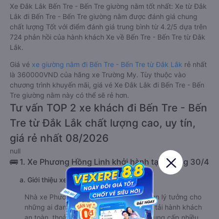
Xe Đắk Lắk Bến Tre - Bến Tre giường nằm tốt nhất: Xe từ Đắk
Lắk đi Bến Tre - Bến Tre giường nằm được đánh giá chung
chất lượng Tốt với điểm đánh giá trung bình từ 4.2/5 dựa trên
724 phản hồi của hành khách Xe về Bến Tre - Bến Tre từ Đắk
Lắk.
Giá vé
xe giường nằm đi Bến Tre - Bến Tre từ Đắk Lắk
rẻ nhất
là 360000VND của hãng xe Trường My. Tùy thuộc vào
chương trình khuyến mãi, giá vé Xe Đắk Lắk đi Bến Tre - Bến
Tre giường nằm này có thể sẽ rẻ hơn.
Tư vấn TOP 2 xe khách đi Bến Tre - Bến
Tre từ Đắk Lắk chất lượng cao, uy tín,
giá rẻ nhất 08/2026
null
🚌 1. Xe Phương Hồng Linh khởi hành tại Đường 30/4
a. Giới thiệu xe Phương Hồng Linh
Nhà xe Phương Hồng Linh là một lựa chọn lý tưởng cho
những ai đang tìm kiếm một dịch vụ vận tải hành khách
an toàn, thoải mái và tiện nghi. Nhà xe cung cấp nhiều