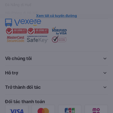
Đà Nẵng đi Huế
Hải Phòng đi Hà Nội
Xem tất cả tuyến đường
keyboard_arrow_down
Về chúng tôi
keyboard_arrow_down
Hỗ trợ
keyboard_arrow_down
Trở thành đối tác
Đối tác thanh toán