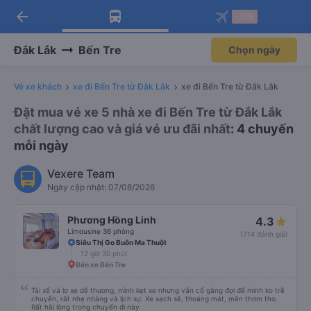
arrow_back
Tải app Vexere ngay!
Tải app Vexere
-30k
Mở app
Mở app
Nhận ưu đãi thành viên độc
-30k/ghế khi đặt vé máy bay qua
quyền
app
Đắk Lắk
Bến Tre
Chọn ngày
Vé xe khách
xe đi Bến Tre từ Đắk Lắk
xe đi Bến Tre từ Đắk Lắk
Đặt mua vé xe 5 nhà xe đi Bến Tre từ Đắk Lắk
chất lượng cao và giá vé ưu đãi nhất
: 4 chuyến
mỗi ngày
Vexere Team
Ngày cập nhật: 07/08/2026
Phương Hồng Linh
4.3
Limousine 36 phòng
(714 đánh giá)
Siêu Thị Go Buôn Ma Thuột
12 giờ 30 phút
Bến xe Bến Tre
Tài xế và lơ xe dễ thương, mình kẹt xe nhưng vẫn cố gắng đợi để mình ko trễ
chuyến, rất nhẹ nhàng và lịch sự. Xe sạch sẽ, thoáng mát, mền thơm tho.
Rất hài lòng trong chuyến đi này