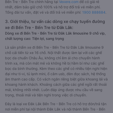
Bến Tre - Bến Tre chính hãng tại
Vexere.com
để có giá rẻ
nhất, đảm bảo giữ chỗ 100% và hỗ trợ đổi trả vé miễn phí.
Tổng đài tư vấn, đặt vé và đổi trả vé miễn phí:
1900 888684
.
3. Giới thiệu, tư vấn các dòng xe chạy tuyến đường
xe đi Bến Tre - Bến Tre từ Đắk Lắk:
Dòng xe đi Bến Tre - Bến Tre từ Đắk Lắk limousine 9 chỗ vip,
chất lượng cao: Tiện lợi, sang trọng
Là sản phẩm xe đi Bến Tre - Bến Tre từ Đắk Lắk limousine 9
chỗ cải tiến từ xe 16 chỗ. Nội thất được làm lại với các ghế
bọc da chuẩn Châu Âu, không chỉ êm ái cho chuyến hành
trình xa, mà còn mát mẻ và không hề bị hầm bí như các ghế
bọc da bình thường. Kèm theo các ghế có nhiều tiện nghi hiện
đại như ti-vi, tủ lạnh mini, ổ cắm usb, đèn đọc sách, hệ thống
âm thanh cao cấp. Có vách ngăn riêng biệt giữa khoang lái và
khoang hành khách. Khoảng cách giữa các ghế ngồi rất thoải
mái, không nhồi nhét. Luôn đáp ứng được nhu cầu về sang
trọng, thoải mái và tiện nghi trong việc di chuyển.
Đây là loại xe Đắk Lắk Bến Tre - Bến Tre có hỗ trợ đón/trả tận
nơi miễn phí tại nội thành Đắk Lắk và nội thành Bến Tre - Bến