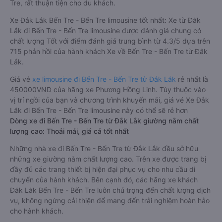
Tre, rất thuận tiện cho du khách.
Xe Đắk Lắk Bến Tre - Bến Tre limousine tốt nhất: Xe từ Đắk
Lắk đi Bến Tre - Bến Tre limousine được đánh giá chung có
chất lượng Tốt với điểm đánh giá trung bình từ 4.3/5 dựa trên
715 phản hồi của hành khách Xe về Bến Tre - Bến Tre từ Đắk
Lắk.
Giá vé
xe limousine đi Bến Tre - Bến Tre từ Đắk Lắk
rẻ nhất là
450000VND của hãng xe Phương Hồng Linh. Tùy thuộc vào
vị trí ngồi của bạn và chương trình khuyến mãi, giá vé Xe Đắk
Lắk đi Bến Tre - Bến Tre limousine này có thể sẽ rẻ hơn
Dòng xe đi Bến Tre - Bến Tre từ Đắk Lắk giường nằm chất
lượng cao: Thoải mái, giá cả tốt nhất
Những nhà xe đi Bến Tre - Bến Tre từ Đắk Lắk đều sở hữu
những xe giường nằm chất lượng cao. Trên xe được trang bị
đầy đủ các trang thiết bị hiện đại phục vụ cho nhu cầu di
chuyển của hành khách. Bên cạnh đó, các hãng xe khách
Đắk Lắk Bến Tre - Bến Tre luôn chú trọng đến chất lượng dịch
vụ, không ngừng cải thiện để mang đến trải nghiệm hoàn hảo
cho hành khách.