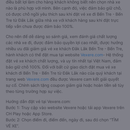
điều bất lợi làm cho hàng khách không biết nên chọn nhà xe
nào là phù hợp với mình. Bên cạnh đó, việc đảm bảo giữ chỗ,
có được chỗ ngồi yêu thích sau khi đặt vé xe đi Bến Tre - Bến
Tre từ Đắk Lắk giữa nhà xe với khách hàng sau khi đặt trực
tiếp vẫn chưa được đảm bảo 100%.
Cho nên để dễ dàng so sánh giá, xem đánh giá chất lượng
các nhà xe đi, được đảm bảo quyền lợi cao nhất, được hưởng
nhiều ưu đãi giảm giá vé xe khách Đắk Lắk Bến Tre - Bến Tre,
hành khách có thể đặt mua tại website
Vexere.com
- Hệ thống
đặt vé xe khách chất lượng, và uy tín nhất tại Việt Nam, đảm
bảo giữ chỗ 100%. Đối với bất cứ giao dịch đặt mua vé xe
khách đi Bến Tre - Bến Tre từ Đắk Lắk nào của quý khách tại
trang web
Vexere.com
đều được Vexere cam kết giải quyết
sự cố. Chính sách tặng coupon giảm giá hoặc hoàn tiền sẽ tùy
theo từng trường hợp sự việc.
Hướng dẫn đặt vé tại Vexere.com:
Bước 1: Truy cập vào website Vexere hoặc tải app Vexere trên
CH Play hoặc App Store.
Bước 2: Chọn điểm đi, điểm đến, ngày đi, sau đó chọn “TÌM
VÉ XE”.