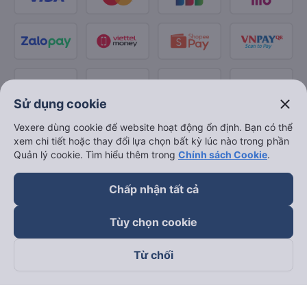
close
Sử dụng cookie
Vexere dùng cookie để website hoạt động ổn định. Bạn có thể
xem chi tiết hoặc thay đổi lựa chọn bất kỳ lúc nào trong phần
Quản lý cookie. Tìm hiểu thêm trong
Chính sách Cookie
.
Chấp nhận tất cả
Tùy chọn cookie
Từ chối
Theo dõi chúng tôi trên
Facebook
Tiktok
Youtube