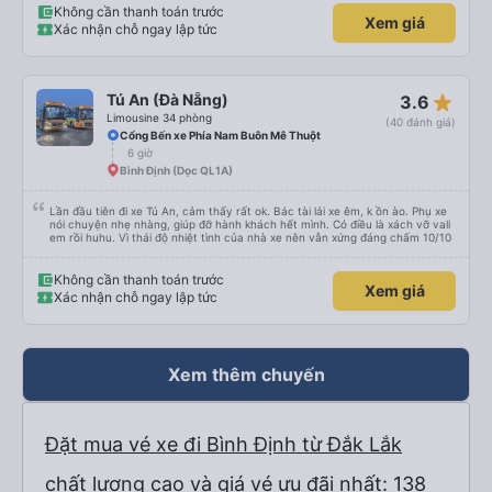
Không cần thanh toán trước
Xem giá
Xác nhận chỗ ngay lập tức
star_rate
Tú An (Đà Nẵng)
3.6
Limousine 34 phòng
(40 đánh giá)
Cổng Bến xe Phía Nam Buôn Mê Thuột
6 giờ
Bình Định (Dọc QL1A)
Lần đầu tiên đi xe Tú An, cảm thấy rất ok. Bác tài lái xe êm, k ồn ào. Phụ xe
nói chuyện nhẹ nhàng, giúp đỡ hành khách hết mình. Có điều là xách vỡ vali
em rồi huhu. Vì thái độ nhiệt tình của nhà xe nên vẫn xứng đáng chấm 10/10
Không cần thanh toán trước
Xem giá
Xác nhận chỗ ngay lập tức
Xem thêm chuyến
Đặt mua vé xe đi Bình Định từ Đắk Lắk
chất lượng cao và giá vé ưu đãi nhất: 138