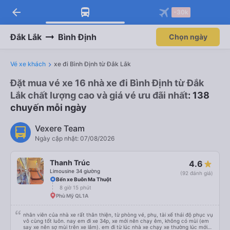
arrow_back
-30k
Đắk Lắk
Bình Định
Chọn ngày
Vé xe khách
xe đi Bình Định từ Đắk Lắk
Đặt mua vé xe 16 nhà xe đi Bình Định từ Đắk
Lắk chất lượng cao và giá vé ưu đãi nhất
: 138
chuyến mỗi ngày
Vexere Team
Ngày cập nhật: 07/08/2026
Thanh Trúc
4.6
Limousine 34 giường
(92 đánh giá)
Bến xe Buôn Ma Thuột
8 giờ 15 phút
Phù Mỹ QL1A
nhân viên của nhà xe rất thân thiện, từ phòng vé, phụ, tài xế thái độ phục vụ
vô cùng tốt luôn. nay em đi xe 34p, xe mới nên chạy êm, không có mùi (em
say xe nên sợ mùi trên xe lắm). em đi từ lúc nhà xe chạy xe thường lúc mới