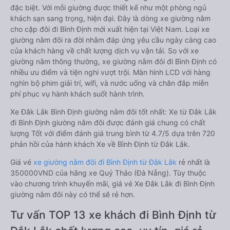
đặc biệt. Với mỗi giường được thiết kế như một phòng ngủ
khách sạn sang trọng, hiện đại. Đây là dòng xe giường nằm
cho cặp đôi đi Bình Định mới xuất hiện tại Việt Nam. Loại xe
giường nằm đôi ra đời nhằm đáp ứng yêu cầu ngày càng cao
của khách hàng về chất lượng dịch vụ vận tải. So với xe
giường nằm thông thường, xe giường nằm đôi đi Bình Định có
nhiều ưu điểm và tiện nghi vượt trội. Màn hình LCD với hàng
nghìn bộ phim giải trí, wifi, và nước uống và chăn đắp miễn
phí phục vụ hành khách suốt hành trình.
Xe Đắk Lắk Bình Định giường nằm đôi tốt nhất: Xe từ Đắk Lắk
đi Bình Định giường nằm đôi được đánh giá chung có chất
lượng Tốt với điểm đánh giá trung bình từ 4.7/5 dựa trên 720
phản hồi của hành khách Xe về Bình Định từ Đắk Lắk.
Giá vé
xe giường nằm đôi đi Bình Định từ Đắk Lắk
rẻ nhất là
350000VND của hãng xe Quý Thảo (Đà Nẵng). Tùy thuộc
vào chương trình khuyến mãi, giá vé Xe Đắk Lắk đi Bình Định
giường nằm đôi này có thể sẽ rẻ hơn.
Tư vấn TOP 13 xe khách đi Bình Định từ