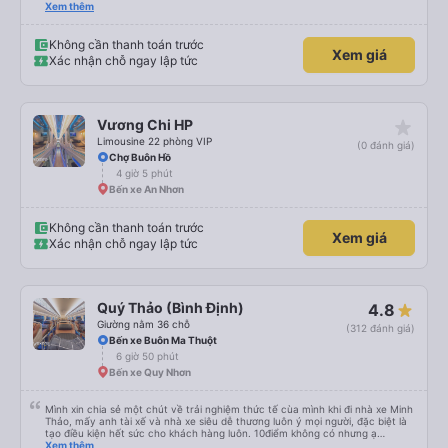
mở tuyến cơ, nay có xe 34p chắc em đi nhiều hơn
Xem thêm
Không cần thanh toán trước
Xem giá
Xác nhận chỗ ngay lập tức
star_rate
Vương Chi HP
Limousine 22 phòng VIP
(0 đánh giá)
Chợ Buôn Hồ
4 giờ 5 phút
Bến xe An Nhơn
Không cần thanh toán trước
Xem giá
Xác nhận chỗ ngay lập tức
Quý Thảo (Bình Định)
4.8
Giường nằm 36 chỗ
(312 đánh giá)
Bến xe Buôn Ma Thuột
6 giờ 50 phút
Bến xe Quy Nhơn
Mình xin chia sẻ một chút về trải nghiệm thức tế cùa mình khi đi nhà xe Minh
Thảo, mấy anh tài xế và nhà xe siêu dễ thương luôn ý mọi người, đặc biệt là
tạo điều kiện hết sức cho khách hàng luôn. 10điểm không có nhưng ạ
<333333333333
Xem thêm