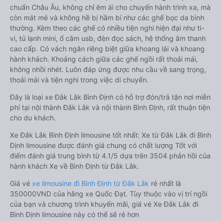
chuẩn Châu Âu, không chỉ êm ái cho chuyến hành trình xa, mà
còn mát mẻ và không hề bị hầm bí như các ghế bọc da bình
thường. Kèm theo các ghế có nhiều tiện nghi hiện đại như ti-
vi, tủ lạnh mini, ổ cắm usb, đèn đọc sách, hệ thống âm thanh
cao cấp. Có vách ngăn riêng biệt giữa khoang lái và khoang
hành khách. Khoảng cách giữa các ghế ngồi rất thoải mái,
không nhồi nhét. Luôn đáp ứng được nhu cầu về sang trọng,
thoải mái và tiện nghi trong việc di chuyển.
Đây là loại xe Đắk Lắk Bình Định có hỗ trợ đón/trả tận nơi miễn
phí tại nội thành Đắk Lắk và nội thành Bình Định, rất thuận tiện
cho du khách.
Xe Đắk Lắk Bình Định limousine tốt nhất: Xe từ Đắk Lắk đi Bình
Định limousine được đánh giá chung có chất lượng Tốt với
điểm đánh giá trung bình từ 4.1/5 dựa trên 3504 phản hồi của
hành khách Xe về Bình Định từ Đắk Lắk.
Giá vé
xe limousine đi Bình Định từ Đắk Lắk
rẻ nhất là
350000VND của hãng xe Quốc Đạt. Tùy thuộc vào vị trí ngồi
của bạn và chương trình khuyến mãi, giá vé Xe Đắk Lắk đi
Bình Định limousine này có thể sẽ rẻ hơn