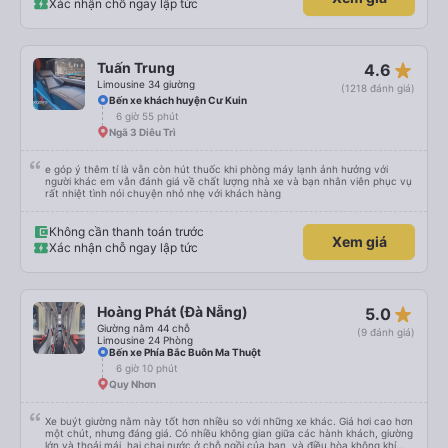
Xác nhận chỗ ngay lập tức
하고 좋았어요. 자리 넓찍하고 베개 이불 깨끗합니다. 뭐 경적소리야 베트남에서는
익숙해져야 하는 문화일거같구요. 기사님 친절하시구요, 버스 안에서 담배 안피시구
요. 다른 승객들도 버스안에서 담배피는 사람 없어요 휴게소에 들렀다 갈때도 저 있
는지 없는지 체크해보고 출발하시네요. 다만 키173 기준 다리를 쭉 펴지는 못해요.
뭐 전 새우자세가 편해서 불만은 없었습니다 : )
star_rate
Tuấn Trung
4.6
Limousine 34 giường
(1218 đánh giá)
Bến xe khách huyện Cư Kuin
6 giờ 55 phút
Ngã 3 Diêu Trì
e góp ý thêm tí là vẫn còn hút thuốc khi phòng máy lạnh ảnh hưởng với
người khác em vẫn đánh giá về chất lượng nhà xe và bạn nhân viên phục vụ
rất nhiệt tình nói chuyện nhỏ nhẹ với khách hàng
Không cần thanh toán trước
Xem giá
Xác nhận chỗ ngay lập tức
star_rate
Hoàng Phát (Đà Nẵng)
5.0
Giường nằm 44 chỗ
(9 đánh giá)
Limousine 24 Phòng
Bến xe Phía Bắc Buôn Ma Thuột
6 giờ 10 phút
Quy Nhơn
Xe buýt giường nằm này tốt hơn nhiều so với những xe khác. Giá hơi cao hơn
một chút, nhưng đáng giá. Có nhiều không gian giữa các hành khách, giường
lớn và thoải mái, hai chai nước ở chỗ ngồi của bạn, và điều hòa không khí