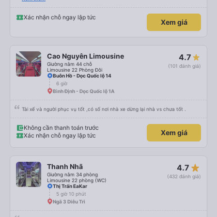
Xác nhận chỗ ngay lập tức
Xem giá
Cao Nguyên Limousine
4.7
Giường nằm 44 chỗ
(101 đánh giá)
Limousine 22 Phòng Đôi
Buôn Hồ - Dọc Quốc lộ 14
6 giờ
Bình Định - Dọc Quốc lộ 1A
Tài xế và người phục vụ tốt ,có số nơi nhà xe dừng lại nhà vs chưa tốt .
Không cần thanh toán trước
Xem giá
Xác nhận chỗ ngay lập tức
star_rate
Thanh Nhã
4.7
Giường nằm 34 phòng
(432 đánh giá)
Limousine 22 phòng (WC)
Thị Trấn EaKar
5 giờ 10 phút
Ngã 3 Diêu Trì