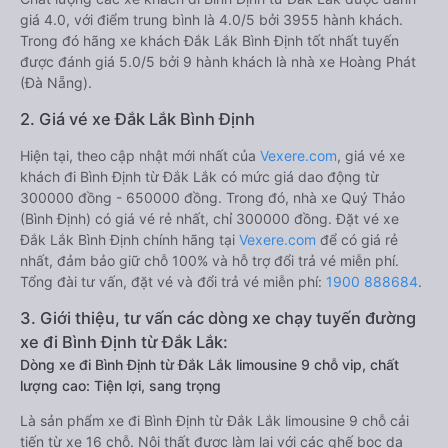
giá 4.0, với điểm trung bình là 4.0/5 bởi 3955 hành khách.
Trong đó hãng xe khách Đắk Lắk Bình Định tốt nhất tuyến
được đánh giá 5.0/5 bởi 9 hành khách là nhà xe Hoàng Phát
(Đà Nẵng).
2. Giá vé xe Đắk Lắk Bình Định
Hiện tại, theo cập nhật mới nhất của
Vexere.com
, giá vé xe
khách đi Bình Định từ Đắk Lắk có mức giá dao động từ
300000 đồng - 650000 đồng. Trong đó, nhà xe Quý Thảo
(Bình Định) có giá vé rẻ nhất, chỉ 300000 đồng. Đặt vé xe
Đắk Lắk Bình Định chính hãng tại
Vexere.com
để có giá rẻ
nhất, đảm bảo giữ chỗ 100% và hỗ trợ đổi trả vé miễn phí.
Tổng đài tư vấn, đặt vé và đổi trả vé miễn phí:
1900 888684
.
3. Giới thiệu, tư vấn các dòng xe chạy tuyến đường
xe đi Bình Định từ Đắk Lắk:
Dòng xe đi Bình Định từ Đắk Lắk limousine 9 chỗ vip, chất
lượng cao: Tiện lợi, sang trọng
Là sản phẩm xe đi Bình Định từ Đắk Lắk limousine 9 chỗ cải
tiến từ xe 16 chỗ. Nội thất được làm lại với các ghế bọc da