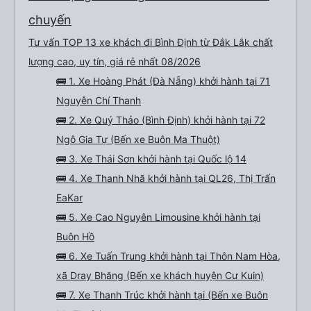
chuyến
Tư vấn TOP 13 xe khách đi Bình Định từ Đắk Lắk chất
lượng cao, uy tín, giá rẻ nhất 08/2026
🚌 1. Xe Hoàng Phát (Đà Nẵng) khởi hành tại 71
Nguyễn Chí Thanh
🚌 2. Xe Quý Thảo (Bình Định) khởi hành tại 72
Ngô Gia Tự (Bến xe Buôn Ma Thuột)
🚌 3. Xe Thái Sơn khởi hành tại Quốc lộ 14
🚌 4. Xe Thanh Nhã khởi hành tại QL26, Thị Trấn
EaKar
🚌 5. Xe Cao Nguyên Limousine khởi hành tại
Buôn Hồ
🚌 6. Xe Tuấn Trung khởi hành tại Thôn Nam Hòa,
xã Dray Bhăng (Bến xe khách huyện Cư Kuin)
🚌 7. Xe Thanh Trúc khởi hành tại (Bến xe Buôn