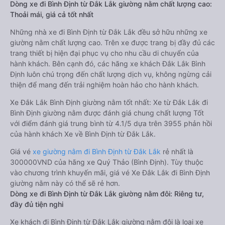
Dòng xe đi Bình Định từ Đắk Lắk giường nằm chất lượng cao:
Thoải mái, giá cả tốt nhất
Những nhà xe đi Bình Định từ Đắk Lắk đều sở hữu những xe
giường nằm chất lượng cao. Trên xe được trang bị đầy đủ các
trang thiết bị hiện đại phục vụ cho nhu cầu di chuyển của
hành khách. Bên cạnh đó, các hãng xe khách Đắk Lắk Bình
Định luôn chú trọng đến chất lượng dịch vụ, không ngừng cải
thiện để mang đến trải nghiệm hoàn hảo cho hành khách.
Xe Đắk Lắk Bình Định giường nằm tốt nhất: Xe từ Đắk Lắk đi
Bình Định giường nằm được đánh giá chung chất lượng Tốt
với điểm đánh giá trung bình từ 4.1/5 dựa trên 3955 phản hồi
của hành khách Xe về Bình Định từ Đắk Lắk.
Giá vé
xe giường nằm đi Bình Định từ Đắk Lắk
rẻ nhất là
300000VND của hãng xe Quý Thảo (Bình Định). Tùy thuộc
vào chương trình khuyến mãi, giá vé Xe Đắk Lắk đi Bình Định
giường nằm này có thể sẽ rẻ hơn.
Dòng xe đi Bình Định từ Đắk Lắk giường nằm đôi: Riêng tư,
đầy đủ tiện nghi
Xe khách đi Bình Định từ Đắk Lắk giường nằm đôi là loại xe