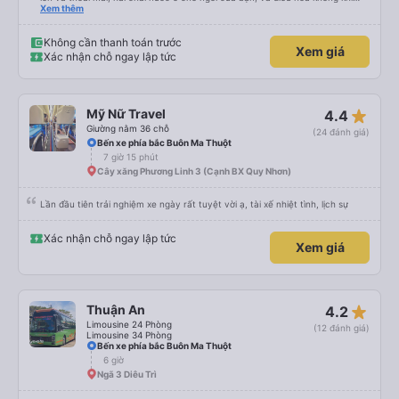
ngay tại chỗ ngồi mà bạn có thể bật tắt. Nhân viên thân thiện và tài xế lái xe
Xem thêm
êm ái. Có ổ cắm điện để sạc điện thoại và Wi-Fi (mặc dù kết nối không phải
lúc nào cũng ổn định).
Không cần thanh toán trước
Xem giá
Xác nhận chỗ ngay lập tức
star_rate
Mỹ Nữ Travel
4.4
Giường nằm 36 chỗ
(24 đánh giá)
Bến xe phía bắc Buôn Ma Thuột
7 giờ 15 phút
Cây xăng Phương Linh 3 (Cạnh BX Quy Nhơn)
Lần đầu tiên trải nghiệm xe ngày rất tuyệt vời ạ, tài xế nhiệt tình, lịch sự
Xác nhận chỗ ngay lập tức
Xem giá
star_rate
Thuận An
4.2
Limousine 24 Phòng
(12 đánh giá)
Limousine 34 Phòng
Bến xe phía bắc Buôn Ma Thuột
6 giờ
Ngã 3 Diêu Trì