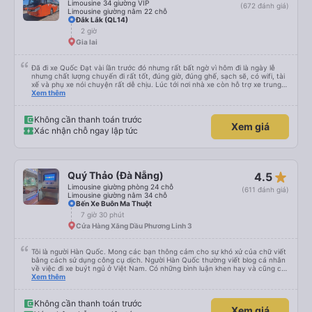
Limousine 34 giường VIP
(672 đánh giá)
Limousine giường nằm 22 chỗ
Đắk Lắk (QL14)
2 giờ
Gia lai
Đã đi xe Quốc Đạt vài lần trước đó nhưng rất bất ngờ vì hôm đi là ngày lễ
nhưng chất lượng chuyến đi rất tốt, đúng giờ, đúng ghế, sạch sẽ, có wifi, tài
xế và phụ xe nói chuyện rất dễ chịu. Lúc tới nơi nhà xe còn hỗ trợ xe trung
chuyển tới tận nhà. 10đ cho nhà xe, hy vọng nhà xe duy trì được chất lượng
Xem thêm
này. Cảm ơn
Không cần thanh toán trước
Xem giá
Xác nhận chỗ ngay lập tức
star_rate
Quý Thảo (Đà Nẵng)
4.5
Limousine giường phòng 24 chỗ
(611 đánh giá)
Limousine giường nằm 34 chỗ
Bến Xe Buôn Ma Thuột
7 giờ 30 phút
Cửa Hàng Xăng Dầu Phương Linh 3
Tôi là người Hàn Quốc. Mong các bạn thông cảm cho sự khó xử của chữ viết
bằng cách sử dụng công cụ dịch. Người Hàn Quốc thường viết blog cá nhân
về việc đi xe buýt ngủ ở Việt Nam. Có những bình luận khen hay và cũng có
những bình luận khen vất vả nên tôi đã rất lo lắng. Đó là một sự lo lắng vô
Xem thêm
ích. Rất thoải mái và thoải mái. Bên trong xe buýt sạch sẽ, tài xế rất thân
thiện. Gối và chăn nệm cũng sạch và thơm nữa. Mình đề cử bài này. 제 리뷰
를 보시게 되는 한국분들께 정보를 드리자면 저는 다낭에서 꾸이년가는 버스를 탔습
Không cần thanh toán trước
Xem giá
니다. 같은 회사라도 버스마다 퀄리티가 다른지는 모르겠는데, 제가 탄 버스는 쾌적