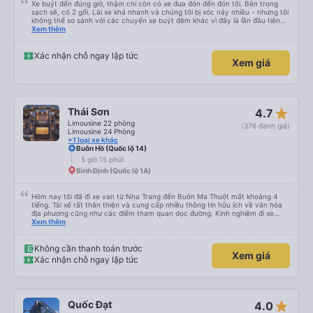
Xe buýt đến đúng giờ, thậm chí còn có xe đưa đón đến đón tôi. Bên trong
sạch sẽ, có 2 gối. Lái xe khá nhanh và chúng tôi bị xóc nảy nhiều - nhưng tôi
không thể so sánh với các chuyến xe buýt đêm khác vì đây là lần đầu tiên
tôi đi. Nhìn chung, tôi hài lòng.
Xem thêm
Xác nhận chỗ ngay lập tức
Xem giá
star_rate
Thái Sơn
4.7
Limousine 22 phòng
(376 đánh giá)
Limousine 24 Phòng
+1 loại xe khác
Buôn Hồ (Quốc lộ 14)
5 giờ 15 phút
Bình Định (Quốc lộ 1A)
Hôm nay tôi đã đi xe van từ Nha Trang đến Buôn Ma Thuột mất khoảng 4
tiếng. Tài xế rất thân thiện và cung cấp nhiều thông tin hữu ích về văn hóa
địa phương cũng như các điểm tham quan dọc đường. Kinh nghiệm đi xe
buýt ở nhiều vùng khác nhau trên khắp Việt Nam trước đây của chúng tôi
Xem thêm
khá đáng sợ vì các tài xế thường làm mọi cách để vượt qua những đoạn
đường tắc nghẽn. Tài xế này là người lái xe an toàn nhất mà chúng tôi từng
gặp. Chúng tôi rất khuyến khích sử dụng dịch vụ vận chuyển của Thai Son.
Không cần thanh toán trước
Xem giá
Xác nhận chỗ ngay lập tức
star_rate
Quốc Đạt
4.0