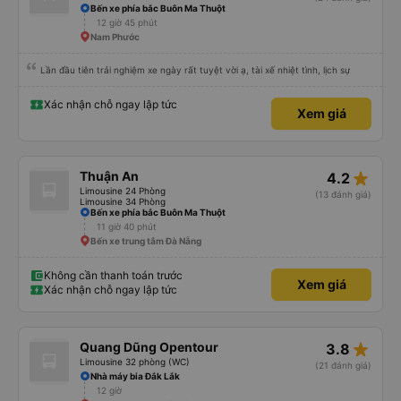
Bến xe phía bắc Buôn Ma Thuột
12 giờ 45 phút
Nam Phước
Lần đầu tiên trải nghiệm xe ngày rất tuyệt vời ạ, tài xế nhiệt tình, lịch sự
Xác nhận chỗ ngay lập tức
Xem giá
star_rate
Thuận An
4.2
Limousine 24 Phòng
(13 đánh giá)
Limousine 34 Phòng
Bến xe phía bắc Buôn Ma Thuột
11 giờ 40 phút
Bến xe trung tâm Đà Nẵng
Không cần thanh toán trước
Xem giá
Xác nhận chỗ ngay lập tức
star_rate
Quang Dũng Opentour
3.8
Limousine 32 phòng (WC)
(21 đánh giá)
Nhà máy bia Đắk Lắk
12 giờ