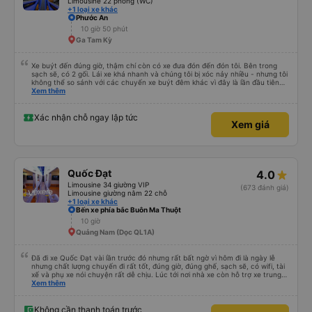
Limousine 22 phòng (WC)
+1 loại xe khác
Phước An
10 giờ 50 phút
Ga Tam Kỳ
Xe buýt đến đúng giờ, thậm chí còn có xe đưa đón đến đón tôi. Bên trong
sạch sẽ, có 2 gối. Lái xe khá nhanh và chúng tôi bị xóc nảy nhiều - nhưng tôi
không thể so sánh với các chuyến xe buýt đêm khác vì đây là lần đầu tiên
tôi đi. Nhìn chung, tôi hài lòng.
Xem thêm
Xác nhận chỗ ngay lập tức
Xem giá
Quốc Đạt
4.0
Limousine 34 giường VIP
(673 đánh giá)
Limousine giường nằm 22 chỗ
+1 loại xe khác
Bến xe phía bắc Buôn Ma Thuột
10 giờ
Quảng Nam (Dọc QL1A)
Đã đi xe Quốc Đạt vài lần trước đó nhưng rất bất ngờ vì hôm đi là ngày lễ
nhưng chất lượng chuyến đi rất tốt, đúng giờ, đúng ghế, sạch sẽ, có wifi, tài
xế và phụ xe nói chuyện rất dễ chịu. Lúc tới nơi nhà xe còn hỗ trợ xe trung
chuyển tới tận nhà. 10đ cho nhà xe, hy vọng nhà xe duy trì được chất lượng
Xem thêm
này. Cảm ơn
Không cần thanh toán trước