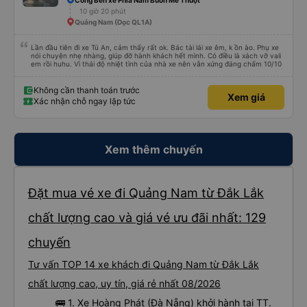
Cổng Bến xe Phía Nam Buôn Mê Thuột
10 giờ 20 phút
Quảng Nam (Dọc QL1A)
Lần đầu tiên đi xe Tú An, cảm thấy rất ok. Bác tài lái xe êm, k ồn ào. Phụ xe
nói chuyện nhẹ nhàng, giúp đỡ hành khách hết mình. Có điều là xách vỡ vali
em rồi huhu. Vì thái độ nhiệt tình của nhà xe nên vẫn xứng đáng chấm 10/10
Không cần thanh toán trước
Xem giá
Xác nhận chỗ ngay lập tức
Xem thêm chuyến
Đặt mua vé xe đi Quảng Nam từ Đắk Lắk
chất lượng cao và giá vé ưu đãi nhất: 129
chuyến
Tư vấn TOP 14 xe khách đi Quảng Nam từ Đắk Lắk
chất lượng cao, uy tín, giá rẻ nhất 08/2026
🚌 1. Xe Hoàng Phát (Đà Nẵng) khởi hành tại TT.