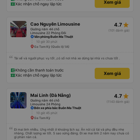
Xem giá
Xác nhận chỗ ngay lập tức
star_rate
Cao Nguyên Limousine
4.7
Giường nằm 44 chỗ
(101 đánh giá)
Limousine 22 Phòng Đôi
Văn phòng Buôn Ma Thuột
10 giờ 30 phút
Ga Tam Kỳ (Quốc lộ 1A)
Tài xế và người phục vụ tốt ,có số nơi nhà xe dừng lại nhà vs chưa tốt .
Không cần thanh toán trước
Xem giá
Xác nhận chỗ ngay lập tức
star_rate
Mai Linh (Đà Nẵng)
4.7
Giường nằm 44 chỗ
(1143 đánh giá)
Limousine 24 Phòng
Bến xe phía bắc Buôn Ma Thuột
10 giờ 45 phút
Ga Tam Kỳ
Đi mai linh nhiều. Ưng nhất ở khoảng lịch sự. Ăn nói cả tài và phụ đều nhẹ
nhàng. Chất lượng xe tốt. 5 sao xứng đáng. Đi xe mai linh 2 năm nay chưa có
gì phàn nàn cả.