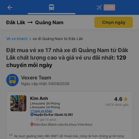
arrow_back
Tải app Vexere ngay!
Tải app Vexere
-30k
Mở app
Mở app
Nhận ưu đãi thành viên độc
-30k/ghế khi đặt vé máy bay qua
quyền
app
Đắk Lắk
Quảng Nam
Chọn ngày
Vé xe khách
xe đi Quảng Nam từ Đắk Lắk
Đặt mua vé xe 17 nhà xe đi Quảng Nam từ Đắk
Lắk chất lượng cao và giá vé ưu đãi nhất
: 129
chuyến mỗi ngày
Vexere Team
Ngày cập nhật: 09/08/2026
Kim Anh
4.6
Limousine 34 Phòng
(4076 đánh giá)
Limousine 24 Phòng
+1 loại xe khác
Huyện Ea Kar (Quốc lộ 26)
11 giờ 10 phút
Điện Bàn (Bệnh viện Đa khoa Vĩnh Đức)
Xe buýt giường nằm đến BMT rất thoải mái, rộng rãi hơn những gì tôi từng