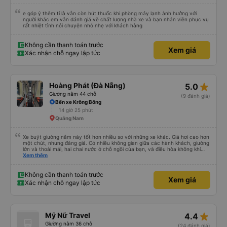
e góp ý thêm tí là vẫn còn hút thuốc khi phòng máy lạnh ảnh hưởng với
người khác em vẫn đánh giá về chất lượng nhà xe và bạn nhân viên phục vụ
rất nhiệt tình nói chuyện nhỏ nhẹ với khách hàng
Không cần thanh toán trước
Xem giá
Xác nhận chỗ ngay lập tức
star_rate
Hoàng Phát (Đà Nẵng)
5.0
Giường nằm 44 chỗ
(9 đánh giá)
Bến xe Krông Bông
14 giờ 25 phút
Quảng Nam
Xe buýt giường nằm này tốt hơn nhiều so với những xe khác. Giá hơi cao hơn
một chút, nhưng đáng giá. Có nhiều không gian giữa các hành khách, giường
lớn và thoải mái, hai chai nước ở chỗ ngồi của bạn, và điều hòa không khí
ngay tại chỗ ngồi mà bạn có thể bật tắt. Nhân viên thân thiện và tài xế lái xe
Xem thêm
êm ái. Có ổ cắm điện để sạc điện thoại và Wi-Fi (mặc dù kết nối không phải
lúc nào cũng ổn định).
Không cần thanh toán trước
Xem giá
Xác nhận chỗ ngay lập tức
star_rate
Mỹ Nữ Travel
4.4
Giường nằm 36 chỗ
(24 đánh giá)