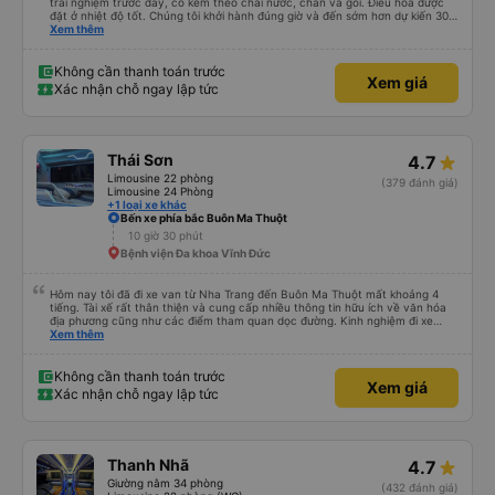
trải nghiệm trước đây, có kèm theo chai nước, chăn và gối. Điều hòa được
đặt ở nhiệt độ tốt. Chúng tôi khởi hành đúng giờ và đến sớm hơn dự kiến 30
phút. Tài xế rất tuyệt so với những tài xế khác ở Việt Nam! Không quá nhiều
Xem thêm
tiếng còi xe, không có nhạc lớn hoặc tiếng ồn khác và cảm giác lái xe an
toàn nên rất dễ ngủ. Tôi rất vui vì đã đặt qua Vexere và có vị trí xe buýt trên
GPS và biển số xe vì tôi phải tìm kiếm xung quanh bến xe để tìm thấy nó, đây
Không cần thanh toán trước
Xem giá
là vấn đề của bến xe Đà Lạt (không phải tất cả các xe buýt đều có bảng
Xác nhận chỗ ngay lập tức
thông tin), chứ không phải của công ty.
Thái Sơn
4.7
Limousine 22 phòng
(379 đánh giá)
Limousine 24 Phòng
+1 loại xe khác
Bến xe phía bắc Buôn Ma Thuột
10 giờ 30 phút
Bệnh viện Đa khoa Vĩnh Đức
Hôm nay tôi đã đi xe van từ Nha Trang đến Buôn Ma Thuột mất khoảng 4
tiếng. Tài xế rất thân thiện và cung cấp nhiều thông tin hữu ích về văn hóa
địa phương cũng như các điểm tham quan dọc đường. Kinh nghiệm đi xe
buýt ở nhiều vùng khác nhau trên khắp Việt Nam trước đây của chúng tôi
Xem thêm
khá đáng sợ vì các tài xế thường làm mọi cách để vượt qua những đoạn
đường tắc nghẽn. Tài xế này là người lái xe an toàn nhất mà chúng tôi từng
gặp. Chúng tôi rất khuyến khích sử dụng dịch vụ vận chuyển của Thai Son.
Không cần thanh toán trước
Xem giá
Xác nhận chỗ ngay lập tức
Thanh Nhã
4.7
Giường nằm 34 phòng
(432 đánh giá)