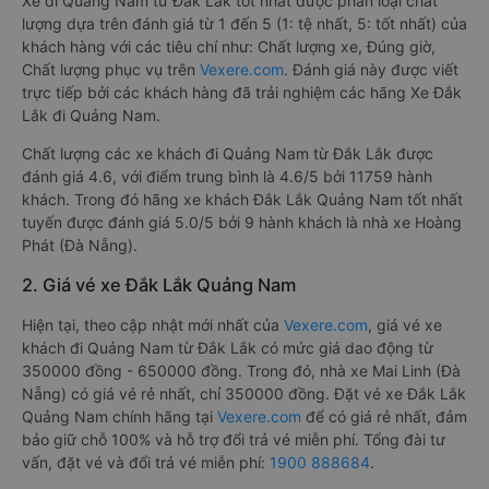
Xe đi Quảng Nam từ Đắk Lắk tốt nhất được phân loại chất
lượng dựa trên đánh giá từ 1 đến 5 (1: tệ nhất, 5: tốt nhất) của
khách hàng với các tiêu chí như: Chất lượng xe, Đúng giờ,
Chất lượng phục vụ trên
Vexere.com
. Đánh giá này được viết
trực tiếp bởi các khách hàng đã trải nghiệm các hãng Xe Đắk
Lắk đi Quảng Nam.
Chất lượng các xe khách đi Quảng Nam từ Đắk Lắk được
đánh giá 4.6, với điểm trung bình là 4.6/5 bởi 11759 hành
khách. Trong đó hãng xe khách Đắk Lắk Quảng Nam tốt nhất
tuyến được đánh giá 5.0/5 bởi 9 hành khách là nhà xe Hoàng
Phát (Đà Nẵng).
2. Giá vé xe Đắk Lắk Quảng Nam
Hiện tại, theo cập nhật mới nhất của
Vexere.com
, giá vé xe
khách đi Quảng Nam từ Đắk Lắk có mức giá dao động từ
350000 đồng - 650000 đồng. Trong đó, nhà xe Mai Linh (Đà
Nẵng) có giá vé rẻ nhất, chỉ 350000 đồng. Đặt vé xe Đắk Lắk
Quảng Nam chính hãng tại
Vexere.com
để có giá rẻ nhất, đảm
bảo giữ chỗ 100% và hỗ trợ đổi trả vé miễn phí. Tổng đài tư
vấn, đặt vé và đổi trả vé miễn phí:
1900 888684
.