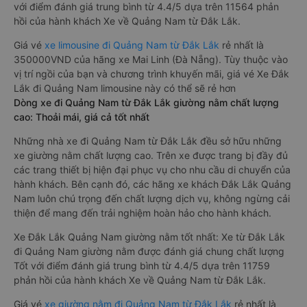
với điểm đánh giá trung bình từ 4.4/5 dựa trên 11564 phản
hồi của hành khách Xe về Quảng Nam từ Đắk Lắk.
Giá vé
xe limousine đi Quảng Nam từ Đắk Lắk
rẻ nhất là
350000VND của hãng xe Mai Linh (Đà Nẵng). Tùy thuộc vào
vị trí ngồi của bạn và chương trình khuyến mãi, giá vé Xe Đắk
Lắk đi Quảng Nam limousine này có thể sẽ rẻ hơn
Dòng xe đi Quảng Nam từ Đắk Lắk giường nằm chất lượng
cao: Thoải mái, giá cả tốt nhất
Những nhà xe đi Quảng Nam từ Đắk Lắk đều sở hữu những
xe giường nằm chất lượng cao. Trên xe được trang bị đầy đủ
các trang thiết bị hiện đại phục vụ cho nhu cầu di chuyển của
hành khách. Bên cạnh đó, các hãng xe khách Đắk Lắk Quảng
Nam luôn chú trọng đến chất lượng dịch vụ, không ngừng cải
thiện để mang đến trải nghiệm hoàn hảo cho hành khách.
Xe Đắk Lắk Quảng Nam giường nằm tốt nhất: Xe từ Đắk Lắk
đi Quảng Nam giường nằm được đánh giá chung chất lượng
Tốt với điểm đánh giá trung bình từ 4.4/5 dựa trên 11759
phản hồi của hành khách Xe về Quảng Nam từ Đắk Lắk.
Giá vé
xe giường nằm đi Quảng Nam từ Đắk Lắk
rẻ nhất là