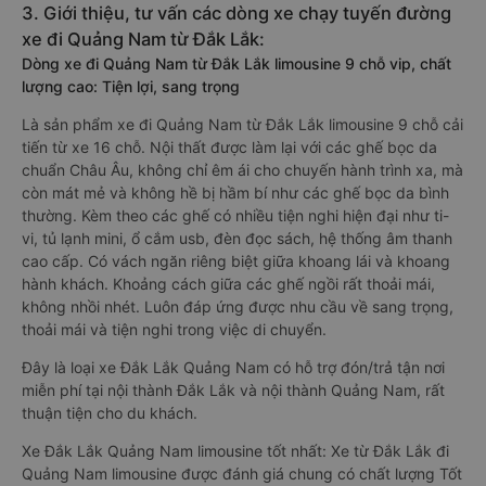
3. Giới thiệu, tư vấn các dòng xe chạy tuyến đường
xe đi Quảng Nam từ Đắk Lắk:
Dòng xe đi Quảng Nam từ Đắk Lắk limousine 9 chỗ vip, chất
lượng cao: Tiện lợi, sang trọng
Là sản phẩm xe đi Quảng Nam từ Đắk Lắk limousine 9 chỗ cải
tiến từ xe 16 chỗ. Nội thất được làm lại với các ghế bọc da
chuẩn Châu Âu, không chỉ êm ái cho chuyến hành trình xa, mà
còn mát mẻ và không hề bị hầm bí như các ghế bọc da bình
thường. Kèm theo các ghế có nhiều tiện nghi hiện đại như ti-
vi, tủ lạnh mini, ổ cắm usb, đèn đọc sách, hệ thống âm thanh
cao cấp. Có vách ngăn riêng biệt giữa khoang lái và khoang
hành khách. Khoảng cách giữa các ghế ngồi rất thoải mái,
không nhồi nhét. Luôn đáp ứng được nhu cầu về sang trọng,
thoải mái và tiện nghi trong việc di chuyển.
Đây là loại xe Đắk Lắk Quảng Nam có hỗ trợ đón/trả tận nơi
miễn phí tại nội thành Đắk Lắk và nội thành Quảng Nam, rất
thuận tiện cho du khách.
Xe Đắk Lắk Quảng Nam limousine tốt nhất: Xe từ Đắk Lắk đi
Quảng Nam limousine được đánh giá chung có chất lượng Tốt