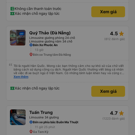
Không cần thanh toán trước
Xem giá
Xác nhận chỗ ngay lập tức
star_rate
Quý Thảo (Đà Nẵng)
4.5
Limousine giường phòng 24 chỗ
(612 đánh giá)
Limousine giường nằm 34 chỗ
Bến Xe Phước An
13 giờ
Bến xe Trung tâm Đà Nẵng
Tôi là người Hàn Quốc. Mong các bạn thông cảm cho sự khó xử của chữ viết
bằng cách sử dụng công cụ dịch. Người Hàn Quốc thường viết blog cá nhân
về việc đi xe buýt ngủ ở Việt Nam. Có những bình luận khen hay và cũng có
những bình luận khen vất vả nên tôi đã rất lo lắng. Đó là một sự lo lắng vô
Xem thêm
ích. Rất thoải mái và thoải mái. Bên trong xe buýt sạch sẽ, tài xế rất thân
thiện. Gối và chăn nệm cũng sạch và thơm nữa. Mình đề cử bài này. 제 리뷰
를 보시게 되는 한국분들께 정보를 드리자면 저는 다낭에서 꾸이년가는 버스를 탔습
Xác nhận chỗ ngay lập tức
Xem giá
니다. 같은 회사라도 버스마다 퀄리티가 다른지는 모르겠는데, 제가 탄 버스는 쾌적
하고 좋았어요. 자리 넓찍하고 베개 이불 깨끗합니다. 뭐 경적소리야 베트남에서는
익숙해져야 하는 문화일거같구요. 기사님 친절하시구요, 버스 안에서 담배 안피시구
요. 다른 승객들도 버스안에서 담배피는 사람 없어요 휴게소에 들렀다 갈때도 저 있
는지 없는지 체크해보고 출발하시네요. 다만 키173 기준 다리를 쭉 펴지는 못해요.
뭐 전 새우자세가 편해서 불만은 없었습니다 : )
star_rate
Tuấn Trung
4.7
Limousine 34 giường
(1223 đánh giá)
Bến xe phía bắc Buôn Ma Thuột
11 giờ 25 phút
Ga Tam Kỳ