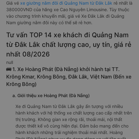
Giá vé
xe giường nằm đôi đi Quảng Nam từ Đắk Lắk
rẻ nhất là
380000VND của hãng xe Cao Nguyên Limousine. Tùy thuộc
vào chương trình khuyến mãi, giá vé Xe Đắk Lắk đi Quảng
Nam giường nằm đôi này có thể sẽ rẻ hơn.
Tư vấn TOP 14 xe khách đi Quảng Nam
từ Đắk Lắk chất lượng cao, uy tín, giá rẻ
nhất 08/2026
null
🚌 1. Xe Hoàng Phát (Đà Nẵng) khởi hành tại TT.
Krông Kmar, Krông Bông, Đắk Lắk, Việt Nam (Bến xe
Krông Bông)
a. Giới thiệu xe Hoàng Phát (Đà Nẵng)
Xe đi Quảng Nam từ Đắk Lắk gây ấn tượng với nhiều
hành khách với hệ thống xe chất lượng cao cấp nhất trên
thị trường. Không gian xe rộng rãi, thoải mái, nội thất
được thiết kế vô cùng hiện đại. Đảm bảo mang đến cho
hành khách những trải nghiệm thoải mái nhất. Hoàng
Phát (Đà Nẵng) phục vụ đa dạng dòng xe với tần suất