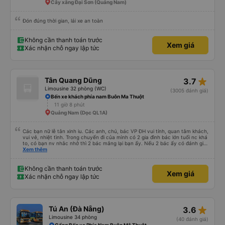
Cây xăng Đại Sơn (Quảng Nam)
Đón đúng thời gian, lái xe an toàn
Không cần thanh toán trước
Xem giá
Xác nhận chỗ ngay lập tức
star_rate
Tân Quang Dũng
3.7
Limousine 32 phòng (WC)
(3005 đánh giá)
Bến xe khách phía nam Buôn Ma Thuột
11 giờ 8 phút
Quảng Nam (Dọc QL1A)
Các bạn nữ lễ tân xinh iu. Các anh, chú, bác VP ĐH vui tính, quan tâm khách,
vui vẻ, nhiệt tình. Trong chuyến đi của mình có 2 gia đình bác lớn tuổi nc khá
to, có bạn nv nhắc nhở thì 2 bác mắng lại bạn ấy. Nếu 2 bác ấy có đánh giá
xấu thì mình ngược lại nha. Bạn ấy nhắc nhở rất đúng. 2 bác nói rất to. To
Xem thêm
đến lỗi mình ngủ còn mơ được câu chuyện các bác nói với nhau xuất hiện
trong giấc mơ của mình luôn. Nên nếu bạn ấy bị phản ánh thì đừng trừ lương
bạn ấy nha. Nếu bạn ấy bị trừ thì bảo bạn ấy liên hệ sđt của mình, mình hỗ
Không cần thanh toán trước
Xem giá
trợ ạ. Số mình đuôi 666, chuyến ĐH-NT ngày 16/1. À các bạn nữ lễ tân xinh
Xác nhận chỗ ngay lập tức
iu còn đổi cho mình phòng đơn sang đôi xong còn note là (một mình) yêu
luôn. Nhưng phòng đôi mà nằm một thì mỗi lần xe rẽ 1 cái là ✈️ Ít đi xe khách
nhưng đủ để đánh giá 10/10.
star_rate
Tú An (Đà Nẵng)
3.6
Limousine 34 phòng
(40 đánh giá)