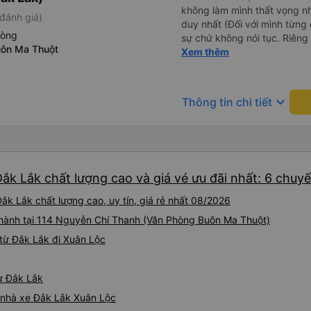
không làm mình thất vọng n
đánh giá)
duy nhất (Đối với mình từng đ
hòng
sự chứ không nói tục. Riêng 
uôn Ma Thuột
rồi. Chú tài xế còn uống pe
Xem thêm
hút thuốc phè phè như các x
Được nằm đúng giường đã đặ
keyboard_arrow_down
Thông tin chi tiết
ắk Lắk chất lượng cao và giá vé ưu đãi nhất: 6 chuy
ắk Lắk chất lượng cao, uy tín, giá rẻ nhất 08/2026
 hành tại 114 Nguyễn Chí Thanh (Văn Phòng Buôn Ma Thuột)
từ Đắk Lắk đi Xuân Lộc
từ Đắk Lắk
á nhà xe Đắk Lắk Xuân Lộc