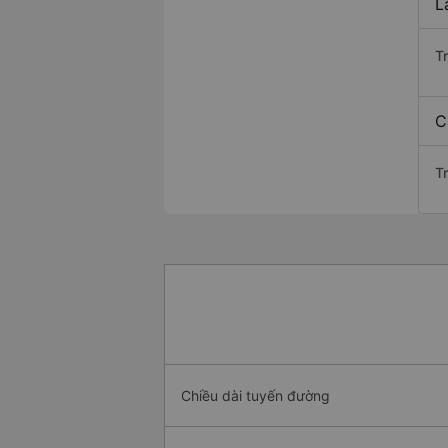
L
T
C
T
Chiều dài tuyến đường