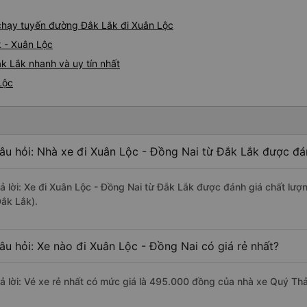
e chạy tuyến đường Đắk Lắk đi Xuân Lộc
k - Xuân Lộc
k Lắk nhanh và uy tín nhất
Lộc
âu hỏi: Nhà xe đi Xuân Lộc - Đồng Nai từ Đắk Lắk được đán
rả lời: Xe đi Xuân Lộc - Đồng Nai từ Đắk Lắk được đánh giá chất lượ
Đắk Lắk).
âu hỏi: Xe nào đi Xuân Lộc - Đồng Nai có giá rẻ nhất?
rả lời: Vé xe rẻ nhất có mức giá là 495.000 đồng của nhà xe Quý Th