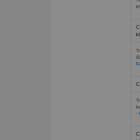
k
C
k
T
(
Đ
C
T
b
-
C