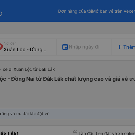
Đơn hàng của tôi
Mở bán vé trên Vexe
fo
Nơi đến
add
Nhập ngày đi
Thêm
xe đi Xuân Lộc từ Đắk Lắk
ộc - Đồng Nai từ Đắk Lắk chất lượng cao và giá vé ưu
rống và ưu đãi khi đặt vé
ắk Lắk)
Lần đầu tiên đặt vé xe onlin