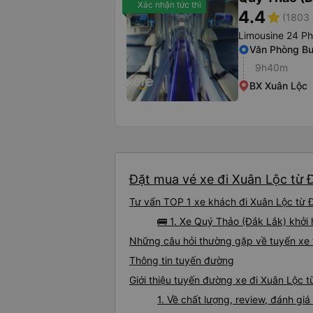
Xác nhận tức thì
4.4
star
(1803 
Limousine 24 P
Văn Phòng B
9h40m
BX Xuân Lộc
Đặt mua vé xe đi Xuân Lộc từ Đ
Tư vấn TOP 1 xe khách đi Xuân Lộc từ Đ
🚌 1. Xe Quý Thảo (Đắk Lắk) khởi
Những câu hỏi thường gặp về tuyến xe 
Thông tin tuyến đường
Giới thiệu tuyến đường xe đi Xuân Lộc 
1. Về chất lượng, review, đánh gi