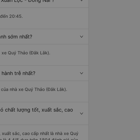
 Xuân Lộc - Đồng Nai ?
 đến 20:45.
ành sớm nhất?
à xe Quý Thảo (Đắk Lắk).
 hành trễ nhất?
là của nhà xe Quý Thảo (Đắk Lắk).
 chất lượng tốt, xuất sắc, cao
, xuất sắc, cao cấp nhất là nhà xe Quý
g là 4.4/5 dựa trên 1804 đánh giá của