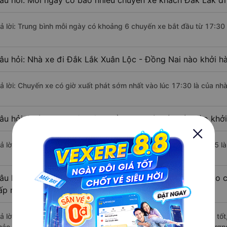
âu hỏi: Mỗi ngày có bao nhiêu chuyến xe khách Đắk Lắk đi
rả lời: Trung bình mỗi ngày có khoảng 6 chuyến xe bắt đầu từ 17:30
âu hỏi: Nhà xe đi Đắk Lắk Xuân Lộc - Đồng Nai nào khởi h
rả lời: Chuyến xe có giờ xuất phát sớm nhất vào lúc 17:30 là của nh
âu hỏi: Nhà xe đi Xuân Lộc - Đồng Nai từ Đắk Lắk nào khởi
rả lời: Chuyến xe có giờ xuất phát trễ (muộn) nhất là vào lúc 20:45 
âu hỏi: Review xe đi Xuân Lộc - Đồng Nai từ Đắk Lắk nào có
ấp nhất?
rả lời: Những hãng xe đi Đắk Lắk Xuân Lộc - Đồng Nai chất lượng tốt
hảo (Đắk Lắk) đi Xuân Lộc - Đồng Nai từ Đắk Lắk với điểm chất lượn