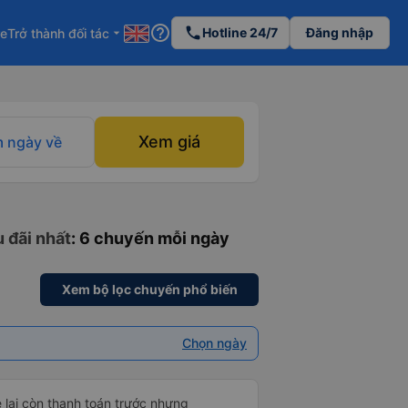
help_outline
phone
Hotline 24/7
Đăng nhập
re
Trở thành đối tác
arrow_drop_down
Xem giá
 ngày về
 đãi nhất
: 6 chuyến mỗi ngày
Xem bộ lọc chuyến phổ biến
Chọn ngày
e lại còn thanh toán trước nhưng