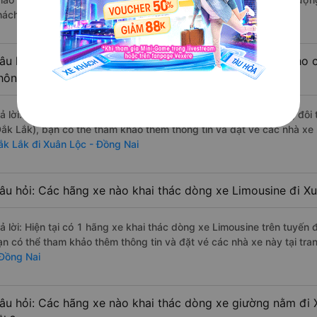
hách hàng).
âu hỏi: Có loại xe Đắk Lắk Xuân Lộc - Đồng Nai dành cho c
hông?
rả lời: Hiện tại có 1 hãng xe khai thác dòng xe Limousine giường đô
Đắk Lắk), bạn có thể tham khảo thêm thông tin và đặt vé các nhà xe 
ắk Lắk đi Xuân Lộc - Đồng Nai
âu hỏi: Các hãng xe nào khai thác dòng xe Limousine đi X
rả lời: Hiện tại có 1 hãng xe khai thác dòng xe Limousine trên tuyến
ạn có thể tham khảo thêm thông tin và đặt vé các nhà xe này tại tra
 Đồng Nai
âu hỏi: Các hãng xe nào khai thác dòng xe giường nằm đi 