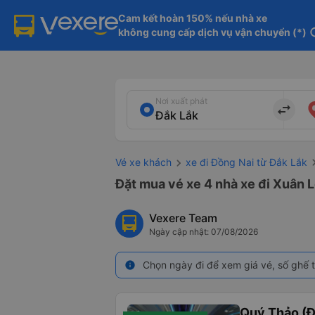
Cam kết hoàn 150% nếu nhà xe

không cung cấp dịch vụ vận chuyển (*)
in
Nơi xuất phát
import_export
Vé xe khách
xe đi Đồng Nai từ Đắk Lắk
Đặt mua vé xe 4 nhà xe đi Xuân L
Vexere Team
Ngày cập nhật: 07/08/2026
Chọn ngày đi để xem giá vé, số ghế t
info
Quý Thảo (Đ