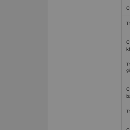
C
Tr
C
k
T
gi
C
b
T