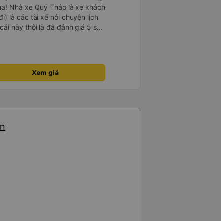
ha! Nhà xe Quý Thảo là xe khách
i) là các tài xế nói chuyện lịch
cái này thôi là đã đánh giá 5 sao
psi rất dễ thương chứ không có
e khác. Đón trả đúng điểm.
t. Nói chung 10 điểm.
Xem giá
ến