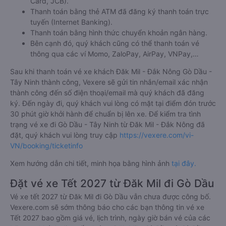
Card, JCB).
Thanh toán bằng thẻ ATM đã đăng ký thanh toán trực
tuyến (Internet Banking).
Thanh toán bằng hình thức chuyển khoản ngân hàng.
Bên cạnh đó, quý khách cũng có thể thanh toán vé
thông qua các ví Momo, ZaloPay, AirPay, VNPay,…
Sau khi thanh toán vé xe khách Đăk Mil - Đắk Nông Gò Dầu -
Tây Ninh thành công, Vexere sẽ gửi tin nhắn/email xác nhận
thành công đến số điện thoại/email mà quý khách đã đăng
ký. Đến ngày đi, quý khách vui lòng có mặt tại điểm đón trước
30 phút giờ khởi hành để chuẩn bị lên xe. Để kiểm tra tình
trạng vé xe đi Gò Dầu - Tây Ninh từ Đăk Mil - Đắk Nông đã
đặt, quý khách vui lòng truy cập
https://vexere.com/vi-
VN/booking/ticketinfo
Xem hướng dẫn chi tiết, minh họa bằng hình ảnh
tại đây.
Đặt vé xe Tết 2027 từ Đăk Mil đi Gò Dầu
Vé xe tết 2027 từ Đăk Mil đi Gò Dầu vẫn chưa được công bố.
Vexere.com sẽ sớm thông báo cho các bạn thông tin vé xe
Tết 2027 bao gồm giá vé, lịch trình, ngày giờ bán vé của các