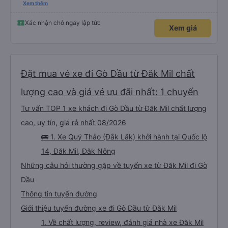
đánh giá 5 sao rồi. Chú tài xế còn uống pepsi rất dễ thương chứ không có
Xem thêm
hút thuốc phè phè như các xe khác. Đón trả đúng điểm. Được nằm đúng
giường đã đặt. Nói chung 10 điểm.
Xác nhận chỗ ngay lập tức
Xem giá
Đặt mua vé xe đi Gò Dầu từ Đăk Mil chất
lượng cao và giá vé ưu đãi nhất: 1 chuyến
Tư vấn TOP 1 xe khách đi Gò Dầu từ Đăk Mil chất lượng
cao, uy tín, giá rẻ nhất 08/2026
🚌 1. Xe Quý Thảo (Đắk Lắk) khởi hành tại Quốc lộ
14, Đăk Mil, Đăk Nông
Những câu hỏi thường gặp về tuyến xe từ Đăk Mil đi Gò
Dầu
Thông tin tuyến đường
Giới thiệu tuyến đường xe đi Gò Dầu từ Đăk Mil
1. Về chất lượng, review, đánh giá nhà xe Đăk Mil