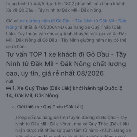
trung bình từ 4.4/5 dựa trên 1802 phản hồi của hành khách
Xe về Gò Dầu - Tây Ninh từ Đăk Mil - Đắk Nông.
Giá vé
xe giường nằm đi Gò Dầu - Tây Ninh từ Đăk Mil - Đắk
Nông
rẻ nhất là 405000VND của hãng xe Quý Thảo (Đắk
Lắk). Tùy thuộc vào chương trình khuyến mãi, giá vé Xe Đăk
Mil - Đắk Nông đi Gò Dầu - Tây Ninh giường nằm này có thể
sẽ rẻ hơn.
Tư vấn TOP 1 xe khách đi Gò Dầu - Tây
Ninh từ Đăk Mil - Đắk Nông chất lượng
cao, uy tín, giá rẻ nhất 08/2026
null
🚌 1. Xe Quý Thảo (Đắk Lắk) khởi hành tại Quốc lộ
14, Đăk Mil, Đăk Nông
a. Giới thiệu xe Quý Thảo (Đắk Lắk)
Trong số các hãng xe trên tuyến đường đi Gò Dầu - Tây
Ninh từ Đăk Mil - Đắk Nông , nhà xe Quý Thảo (Đắk Lắk)
nhận được rất nhiều sự quan tâm từ hành khách. Hãng xe
luôn sẵn sàng lắng nghe và cải thiện những đóng góp ý