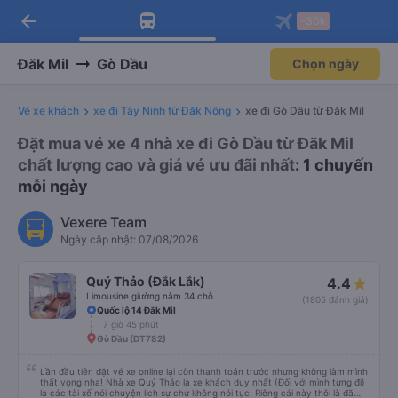
arrow_back
Tải app Vexere ngay!
Tải app Vexere
-30k
Mở app
Mở app
Nhận ưu đãi thành viên độc
-30k/ghế khi đặt vé máy bay qua
quyền
app
Đăk Mil
Gò Dầu
Chọn ngày
Vé xe khách
xe đi Tây Ninh từ Đăk Nông
xe đi Gò Dầu từ Đăk Mil
Đặt mua vé xe 4 nhà xe đi Gò Dầu từ Đăk Mil
chất lượng cao và giá vé ưu đãi nhất
: 1 chuyến
mỗi ngày
Vexere Team
Ngày cập nhật: 07/08/2026
Quý Thảo (Đắk Lắk)
4.4
Limousine giường nằm 34 chỗ
(1805 đánh giá)
Quốc lộ 14 Đăk Mil
7 giờ 45 phút
Gò Dầu (DT782)
Lần đầu tiên đặt vé xe online lại còn thanh toán trước nhưng không làm mình
thất vọng nha! Nhà xe Quý Thảo là xe khách duy nhất (Đối với mình từng đi)
là các tài xế nói chuyện lịch sự chứ không nói tục. Riêng cái này thôi là đã