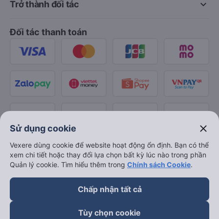
keyboard_arrow_down
Trở thành đối tác
Đối tác thanh toán
close
Sử dụng cookie
Vexere dùng cookie để website hoạt động ổn định. Bạn có thể
xem chi tiết hoặc thay đổi lựa chọn bất kỳ lúc nào trong phần
Quản lý cookie. Tìm hiểu thêm trong
Chính sách Cookie
.
Chấp nhận tất cả
Tùy chọn cookie