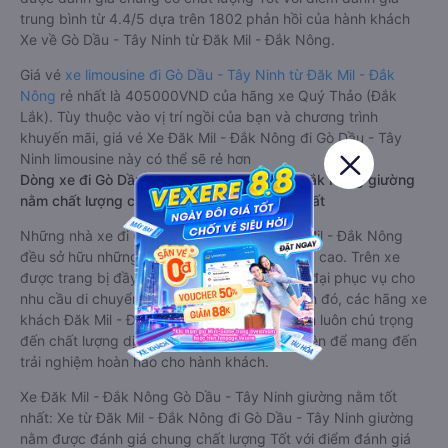
trung bình từ 4.4/5 dựa trên 1802 phản hồi của hành khách
Xe về Gò Dầu - Tây Ninh từ Đăk Mil - Đắk Nông.
Giá vé
xe limousine đi Gò Dầu - Tây Ninh từ Đăk Mil - Đắk
Nông
rẻ nhất là 405000VND của hãng xe Quý Thảo (Đắk
Lắk). Tùy thuộc vào vị trí ngồi của bạn và chương trình
khuyến mãi, giá vé Xe Đăk Mil - Đắk Nông đi Gò Dầu - Tây
Ninh limousine này có thể sẽ rẻ hơn
Dòng xe đi Gò Dầu - Tây Ninh từ Đăk Mil - Đắk Nông giường
nằm chất lượng cao: Thoải mái, giá cả tốt nhất
Những nhà xe đi Gò Dầu - Tây Ninh từ Đăk Mil - Đắk Nông
đều sở hữu những xe giường nằm chất lượng cao. Trên xe
được trang bị đầy đủ các trang thiết bị hiện đại phục vụ cho
nhu cầu di chuyển của hành khách. Bên cạnh đó, các hãng xe
khách Đăk Mil - Đắk Nông Gò Dầu - Tây Ninh luôn chú trọng
đến chất lượng dịch vụ, không ngừng cải thiện để mang đến
trải nghiệm hoàn hảo cho hành khách.
Xe Đăk Mil - Đắk Nông Gò Dầu - Tây Ninh giường nằm tốt
nhất: Xe từ Đăk Mil - Đắk Nông đi Gò Dầu - Tây Ninh giường
nằm được đánh giá chung chất lượng Tốt với điểm đánh giá