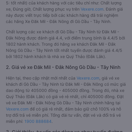
5: tốt nhất) của khách hàng với các tiêu chí như: Chất lượng
xe, Đúng giờ, Chất lượng phục vụ trên
Vexere.com
. Đánh giá
này được viết trực tiếp bởi các khách hàng đã trải nghiệm
các hãng Xe Đăk Mil - Đắk Nông đi Gò Dầu - Tây Ninh.
Chất lượng các xe khách đi Gò Dầu - Tây Ninh từ Đăk Mil -
Đắk Nông được đánh giá 4.4, với điểm trung bình là 4.4/5 bởi
1802 hành khách. Trong đó hãng xe khách Đăk Mil - Đắk
Nông Gò Dầu - Tây Ninh tốt nhất tuyến được đánh giá 4.4/5
bởi 1802 hành khách là nhà xe Quý Thảo (Đắk Lắk).
2. Giá vé xe Đăk Mil - Đắk Nông Gò Dầu - Tây Ninh
Hiện tại, theo cập nhật mới nhất của
Vexere.com
, giá vé xe
khách đi Gò Dầu - Tây Ninh từ Đăk Mil - Đắk Nông có mức giá
dao động từ 405000 đồng - 405000 đồng. Trong đó, nhà xe
Quý Thảo (Đắk Lắk) có giá vé rẻ nhất, chỉ 405000 đồng. Đặt
vé xe Đăk Mil - Đắk Nông Gò Dầu - Tây Ninh chính hãng tại
Vexere.com
để có giá rẻ nhất, đảm bảo giữ chỗ 100% và hỗ
trợ đổi trả vé miễn phí. Tổng đài tư vấn, đặt vé và đổi trả vé
miễn phí:
1900 888684
.