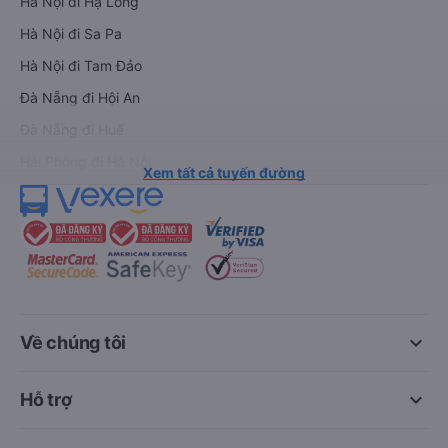
Hà Nội đi Hạ Long
Hà Nội đi Sa Pa
Hà Nội đi Tam Đảo
Đà Nẵng đi Hội An
Đà Nẵng đi Huế
Hải Phòng đi Hà Nội
Xem tất cả tuyến đường
keyboard_arrow_down
Về chúng tôi
keyboard_arrow_down
Hỗ trợ