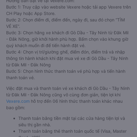
Hướng dẫn đặt vé tại Vexere.com:
Bước 1: Truy cập vào website Vexere hoặc tải app Vexere trên
CH Play hoặc App Store.
Bước 2: Chọn điểm đi, điểm đến, ngày đi, sau đó chọn “TÌM
VÉ XE”.
Bước 3: Chọn hãng xe khách đi Gò Dầu - Tây Ninh từ Đăk Mil
- Đắk Nông, giờ khởi hành phù hợp. Bấm chọn vào khung giờ
quý khách muốn đi để tiến hành đặt vé.
Bước 4: Chọn vị trí/giường ghế, điểm đón, điểm trả và nhập
thông tin hành khách khi đặt mua vé xe đi Gò Dầu - Tây Ninh
từ Đăk Mil - Đắk Nông
Bước 5: Chọn hình thức thanh toán vé phù hợp và tiến hành
thanh toán vé.
Việc đặt mua và thanh toán vé xe khách đi Gò Dầu - Tây Ninh
từ Đăk Mil - Đắk Nông cũng vô cùng đơn giản, tiện lợi khi
Vexere.com
hỗ trợ đến 06 hình thức thanh toán khác nhau
bao gồm:
Thanh toán bằng tiền mặt tại các cửa hàng tiện lợi và
siêu thị gần nhà.
Thanh toán bằng thẻ thanh toán quốc tế (Visa, Master