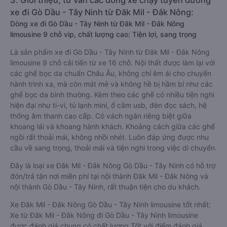
3. Giới thiệu, tư vấn các dòng xe chạy tuyến đường
xe đi Gò Dầu - Tây Ninh từ Đăk Mil - Đắk Nông:
Dòng xe đi Gò Dầu - Tây Ninh từ Đăk Mil - Đắk Nông
limousine 9 chỗ vip, chất lượng cao: Tiện lợi, sang trọng
Là sản phẩm xe đi Gò Dầu - Tây Ninh từ Đăk Mil - Đắk Nông
limousine 9 chỗ cải tiến từ xe 16 chỗ. Nội thất được làm lại với
các ghế bọc da chuẩn Châu Âu, không chỉ êm ái cho chuyến
hành trình xa, mà còn mát mẻ và không hề bị hầm bí như các
ghế bọc da bình thường. Kèm theo các ghế có nhiều tiện nghi
hiện đại như ti-vi, tủ lạnh mini, ổ cắm usb, đèn đọc sách, hệ
thống âm thanh cao cấp. Có vách ngăn riêng biệt giữa
khoang lái và khoang hành khách. Khoảng cách giữa các ghế
ngồi rất thoải mái, không nhồi nhét. Luôn đáp ứng được nhu
cầu về sang trọng, thoải mái và tiện nghi trong việc di chuyển.
Đây là loại xe Đăk Mil - Đắk Nông Gò Dầu - Tây Ninh có hỗ trợ
đón/trả tận nơi miễn phí tại nội thành Đăk Mil - Đắk Nông và
nội thành Gò Dầu - Tây Ninh, rất thuận tiện cho du khách.
Xe Đăk Mil - Đắk Nông Gò Dầu - Tây Ninh limousine tốt nhất:
Xe từ Đăk Mil - Đắk Nông đi Gò Dầu - Tây Ninh limousine
được đánh giá chung có chất lượng Tốt với điểm đánh giá