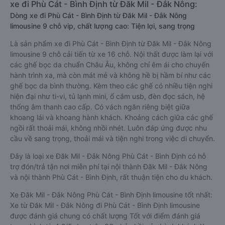
xe đi Phù Cát - Bình Định từ Đăk Mil - Đắk Nông:
Dòng xe đi Phù Cát - Bình Định từ Đăk Mil - Đắk Nông
limousine 9 chỗ vip, chất lượng cao: Tiện lợi, sang trọng
Là sản phẩm xe đi Phù Cát - Bình Định từ Đăk Mil - Đắk Nông
limousine 9 chỗ cải tiến từ xe 16 chỗ. Nội thất được làm lại với
các ghế bọc da chuẩn Châu Âu, không chỉ êm ái cho chuyến
hành trình xa, mà còn mát mẻ và không hề bị hầm bí như các
ghế bọc da bình thường. Kèm theo các ghế có nhiều tiện nghi
hiện đại như ti-vi, tủ lạnh mini, ổ cắm usb, đèn đọc sách, hệ
thống âm thanh cao cấp. Có vách ngăn riêng biệt giữa
khoang lái và khoang hành khách. Khoảng cách giữa các ghế
ngồi rất thoải mái, không nhồi nhét. Luôn đáp ứng được nhu
cầu về sang trọng, thoải mái và tiện nghi trong việc di chuyển.
Đây là loại xe Đăk Mil - Đắk Nông Phù Cát - Bình Định có hỗ
trợ đón/trả tận nơi miễn phí tại nội thành Đăk Mil - Đắk Nông
và nội thành Phù Cát - Bình Định, rất thuận tiện cho du khách.
Xe Đăk Mil - Đắk Nông Phù Cát - Bình Định limousine tốt nhất:
Xe từ Đăk Mil - Đắk Nông đi Phù Cát - Bình Định limousine
được đánh giá chung có chất lượng Tốt với điểm đánh giá