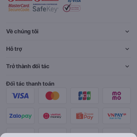
keyboard_arrow_down
Về chúng tôi
keyboard_arrow_down
Hỗ trợ
keyboard_arrow_down
Trở thành đối tác
Đối tác thanh toán