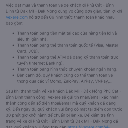
Việc đặt mua và thanh toán vé xe khách đi Phù Cát - Bình
Định từ Đăk Mil - Đắk Nông cũng vô cùng đơn giản, tiện lợi khi
Vexere.com
hỗ trợ đến 06 hình thức thanh toán khác nhau
bao gồm:
Thanh toán bằng tiền mặt tại các cửa hàng tiện lợi và
siêu thị gần nhà.
Thanh toán bằng thẻ thanh toán quốc tế (Visa, Master
Card, JCB).
Thanh toán bằng thẻ ATM đã đăng ký thanh toán trực
tuyến (Internet Banking).
Thanh toán bằng hình thức chuyển khoản ngân hàng.
Bên cạnh đó, quý khách cũng có thể thanh toán vé
thông qua các ví Momo, ZaloPay, AirPay, VNPay,…
Sau khi thanh toán vé xe khách Đăk Mil - Đắk Nông Phù Cát -
Bình Định thành công, Vexere sẽ gửi tin nhắn/email xác nhận
thành công đến số điện thoại/email mà quý khách đã đăng
ký. Đến ngày đi, quý khách vui lòng có mặt tại điểm đón trước
30 phút giờ khởi hành để chuẩn bị lên xe. Để kiểm tra tình
trạng vé xe đi Phù Cát - Bình Định từ Đăk Mil - Đắk Nông đã
đặt, quý khách vui lòng truy cập
https://vexere.com/vi-