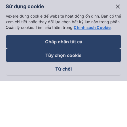
close
Sử dụng cookie
Vexere dùng cookie để website hoạt động ổn định. Bạn có thể
xem chi tiết hoặc thay đổi lựa chọn bất kỳ lúc nào trong phần
Quản lý cookie. Tìm hiểu thêm trong
Chính sách Cookie
.
Chấp nhận tất cả
Tùy chọn cookie
Từ chối
Theo dõi chúng tôi trên
Facebook
Tiktok
Youtube
Công ty TNHH Thương Mại Dịch Vụ Vexere
Địa chỉ đăng ký kinh doanh: 8C Chữ Đồng Tử, Phường Tân
Sơn Nhất, TP. Hồ Chí Minh, Việt Nam
Địa chỉ
:
Lầu 2, toà nhà H3 Circo Hoàng Diệu, 384 Hoàng Diệu,