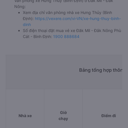
Văn phòng xe Hưng Thủy (Bình Định) ở Đăk Mil - Đắk
Nông:
Xem địa chỉ văn phòng nhà xe Hưng Thủy (Bình
Định):
https://vexere.com/vi-VN/xe-hung-thuy-binh-
dinh
Số điện thoại đặt mua vé xe Đăk Mil - Đắk Nông Phù
Cát - Bình Định:
1900 888684
Bảng tổng hợp thông t
Giờ
Nhà xe
Điểm đi
chạy