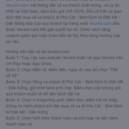
Vexere.com
- Hệ thống đặt vé xe khách chất lượng, và uy tín
nhất tại Việt Nam, đảm bảo giữ chỗ 100%. Đối với bất cứ giao
dịch đặt mua vé xe khách đi Phù Cát - Bình Định từ Đăk Mil -
Đắk Nông nào của quý khách tại trang web
Vexere.com
đều
được Vexere cam kết giải quyết sự cố. Chính sách tặng
coupon giảm giá hoặc hoàn tiền sẽ tùy theo từng trường hợp
sự việc.
Hướng dẫn đặt vé tại Vexere.com:
Bước 1: Truy cập vào website Vexere hoặc tải app Vexere trên
CH Play hoặc App Store.
Bước 2: Chọn điểm đi, điểm đến, ngày đi, sau đó chọn “TÌM
VÉ XE”.
Bước 3: Chọn hãng xe khách đi Phù Cát - Bình Định từ Đăk Mil
- Đắk Nông, giờ khởi hành phù hợp. Bấm chọn vào khung giờ
quý khách muốn đi để tiến hành đặt vé.
Bước 4: Chọn vị trí/giường ghế, điểm đón, điểm trả và nhập
thông tin hành khách khi đặt mua vé xe đi Phù Cát - Bình Định
từ Đăk Mil - Đắk Nông
Bước 5: Chọn hình thức thanh toán vé phù hợp và tiến hành
thanh toán vé.