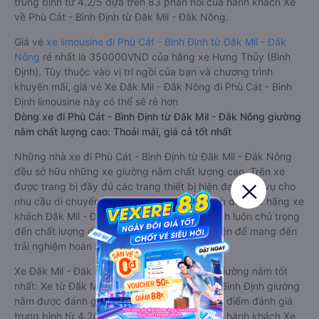
trung bình từ 4.2/5 dựa trên 83 phản hồi của hành khách Xe
về Phù Cát - Bình Định từ Đăk Mil - Đắk Nông.
Giá vé
xe limousine đi Phù Cát - Bình Định từ Đăk Mil - Đắk
Nông
rẻ nhất là 350000VND của hãng xe Hưng Thủy (Bình
Định). Tùy thuộc vào vị trí ngồi của bạn và chương trình
khuyến mãi, giá vé Xe Đăk Mil - Đắk Nông đi Phù Cát - Bình
Định limousine này có thể sẽ rẻ hơn
Dòng xe đi Phù Cát - Bình Định từ Đăk Mil - Đắk Nông giường
nằm chất lượng cao: Thoải mái, giá cả tốt nhất
Những nhà xe đi Phù Cát - Bình Định từ Đăk Mil - Đắk Nông
đều sở hữu những xe giường nằm chất lượng cao. Trên xe
được trang bị đầy đủ các trang thiết bị hiện đại phục vụ cho
nhu cầu di chuyển của hành khách. Bên cạnh đó, các hãng xe
khách Đăk Mil - Đắk Nông Phù Cát - Bình Định luôn chú trọng
đến chất lượng dịch vụ, không ngừng cải thiện để mang đến
trải nghiệm hoàn hảo cho hành khách.
Xe Đăk Mil - Đắk Nông Phù Cát - Bình Định giường nằm tốt
nhất: Xe từ Đăk Mil - Đắk Nông đi Phù Cát - Bình Định giường
nằm được đánh giá chung chất lượng Tốt với điểm đánh giá
trung bình từ 4.2/5 dựa trên 83 phản hồi của hành khách Xe