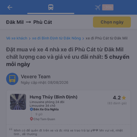
arrow_back
Tải app Vexere ngay!
Tải app Vexere
-30k
Mở app
Mở app
Nhận ưu đãi thành viên độc
-30k/ghế khi đặt vé máy bay qua
quyền
app
Đăk Mil
Phù Cát
Chọn ngày
Vé xe khách
xe đi Bình Định từ Đăk Nông
xe đi Phù Cát từ Đăk Mil
Đặt mua vé xe 4 nhà xe đi Phù Cát từ Đăk Mil
chất lượng cao và giá vé ưu đãi nhất
: 5 chuyến
mỗi ngày
Vexere Team
Ngày cập nhật: 08/08/2026
Hưng Thủy (Bình Định)
4.2
Limousine phòng 24 đôi
(83 đánh giá)
Limousine 34 chỗ
Bến Xe Gia Nghĩa
9 giờ
Chợ Tam Quan
Mình có để quên đt trên xe và đc nhà xe trao trả lại ạ💙💙 Mn vui vẻ, nhiệt
tình , dễ thương