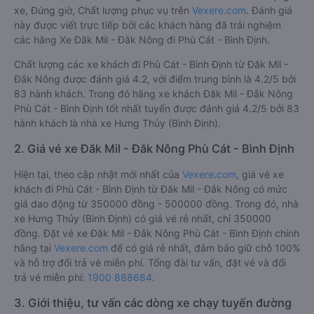
xe, Đúng giờ, Chất lượng phục vụ trên
Vexere.com
. Đánh giá
này được viết trực tiếp bởi các khách hàng đã trải nghiệm
các hãng Xe Đăk Mil - Đắk Nông đi Phù Cát - Bình Định.
Chất lượng các xe khách đi Phù Cát - Bình Định từ Đăk Mil -
Đắk Nông được đánh giá 4.2, với điểm trung bình là 4.2/5 bởi
83 hành khách. Trong đó hãng xe khách Đăk Mil - Đắk Nông
Phù Cát - Bình Định tốt nhất tuyến được đánh giá 4.2/5 bởi 83
hành khách là nhà xe Hưng Thủy (Bình Định).
2. Giá vé xe Đăk Mil - Đắk Nông Phù Cát - Bình Định
Hiện tại, theo cập nhật mới nhất của
Vexere.com
, giá vé xe
khách đi Phù Cát - Bình Định từ Đăk Mil - Đắk Nông có mức
giá dao động từ 350000 đồng - 500000 đồng. Trong đó, nhà
xe Hưng Thủy (Bình Định) có giá vé rẻ nhất, chỉ 350000
đồng. Đặt vé xe Đăk Mil - Đắk Nông Phù Cát - Bình Định chính
hãng tại
Vexere.com
để có giá rẻ nhất, đảm bảo giữ chỗ 100%
và hỗ trợ đổi trả vé miễn phí. Tổng đài tư vấn, đặt vé và đổi
trả vé miễn phí:
1900 888684
.
3. Giới thiệu, tư vấn các dòng xe chạy tuyến đường