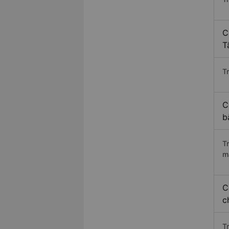
C
T
Tr
C
b
T
m
C
c
T