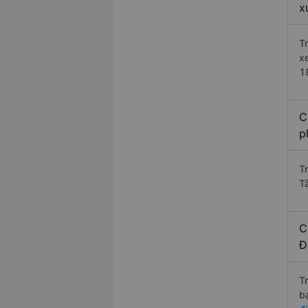
x
T
x
1
C
p
T
T
C
Đ
T
b