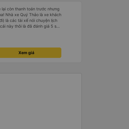
e lại còn thanh toán trước nhưng
ha! Nhà xe Quý Thảo là xe khách
i) là các tài xế nói chuyện lịch
cái này thôi là đã đánh giá 5 sao
psi rất dễ thương chứ không có
e khác. Đón trả đúng điểm.
t. Nói chung 10 điểm.
Xem giá