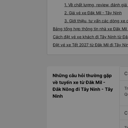
1. Về chất lượng, review, đánh gi
2. Giá vé xe Đăk Mil - Tây Ninh
3. Giới thiệu, tư vấn các dòng xe
Bảng tổng hợp thông tin nhà xe Đăk Mil
Cách đặt vé xe khách đi Tây Ninh từ Đăk
Đặt vé xe Tết 2027 từ Đăk Mil đi Tây Ni
C
Những câu hỏi thường gặp
về tuyến xe từ Đăk Mil -
T
Đắk Nông đi Tây Ninh - Tây
Q
Ninh
C
T