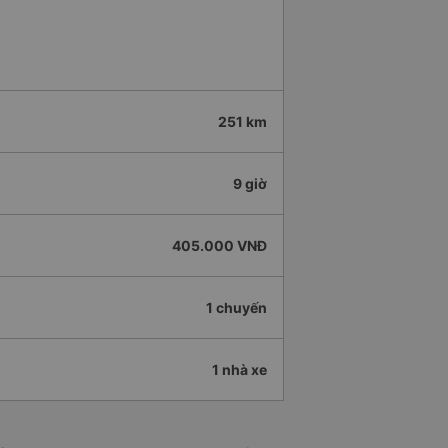
251 km
9 giờ
405.000 VNĐ
1 chuyến
1 nhà xe