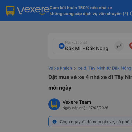
Cam kết hoàn 150% nếu nhà xe

không cung cấp dịch vụ vận chuyển (*)
in
Nơi xuất phát
import_export
Vé xe khách
xe đi Tây Ninh từ Đăk Nông
Đặt mua vé xe 4 nhà xe đi Tây Ni
mỗi ngày
Vexere Team
Ngày cập nhật: 07/08/2026
Chọn ngày đi để xem giá vé, số ghế t
info