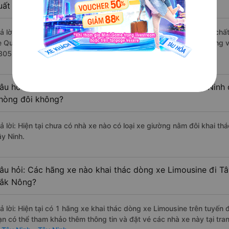
uất sắc, cao cấp nhất?
rả lời: Những hãng xe đi Đăk Mil - Đắk Nông Tây Ninh - Tây Ninh chất
e Quý Thảo (Đắk Lắk) đi Tây Ninh - Tây Ninh từ Đăk Mil - Đắk Nông v
805 đánh giá của khách hàng).
âu hỏi: Có loại xe Đăk Mil - Đắk Nông Tây Ninh - Tây Ninh 
hòng đôi không?
rả lời: Hiện tại chưa có nhà xe nào có loại xe giường nằm đôi khai th
ây Ninh.
âu hỏi: Các hãng xe nào khai thác dòng xe Limousine đi Tây
ắk Nông?
rả lời: Hiện tại có 1 hãng xe khai thác dòng xe Limousine trên tuyến
ạn có thể tham khảo thêm thông tin và đặt vé các nhà xe này tại tra