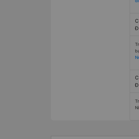
đ
C
Đ
T
b
N
C
Đ
T
N