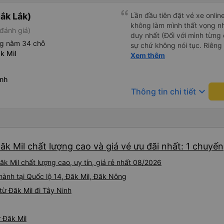
ắk Lắk)
Lần đầu tiên đặt vé xe onlin
không làm mình thất vọng n
đánh giá)
duy nhất (Đối với mình từng đ
ng nằm 34 chỗ
sự chứ không nói tục. Riêng 
k Mil
rồi. Chú tài xế còn uống pe
Xem thêm
hút thuốc phè phè như các x
Được nằm đúng giường đã đặ
inh
keyboard_arrow_down
Thông tin chi tiết
ăk Mil chất lượng cao và giá vé ưu đãi nhất: 1 chuyến
k Mil chất lượng cao, uy tín, giá rẻ nhất 08/2026
hành tại Quốc lộ 14, Đăk Mil, Đăk Nông
ừ Đăk Mil đi Tây Ninh
ừ Đăk Mil