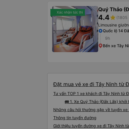
Quý Thảo (Đ
Xác nhận tức thì
4.4
star
(1805 
Limousine giườ
Quốc lộ 14 Đă
9h
Bến xe Tây N
Đặt mua vé xe đi Tây Ninh từ Đ
Tư vấn TOP 1 xe khách đi Tây Ninh từ Đă
🚌 1. Xe Quý Thảo (Đắk Lắk) khởi 
Những câu hỏi thường gặp về tuyến xe t
Thông tin tuyến đường
Giới thiệu tuyến đường xe đi Tây Ninh t