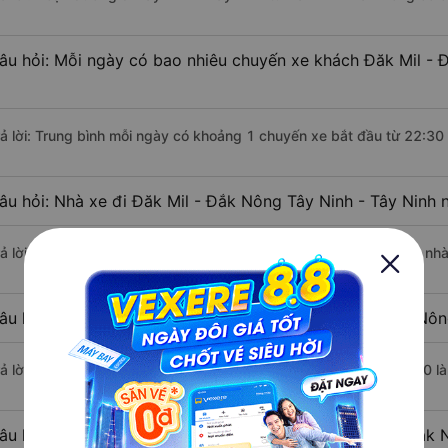
âu hỏi: Mỗi ngày có bao nhiêu chuyến xe khách Đăk Mil - 
rả lời: Trung bình mỗi ngày có khoảng 1 chuyến xe bắt đầu từ 22:30
âu hỏi: Nhà xe đi Đăk Mil - Đắk Nông Tây Ninh - Tây Ninh 
rả lời: Chuyến xe có giờ xuất phát sớm nhất vào lúc 22:30 là của nh
âu hỏi: Nhà xe đi Tây Ninh - Tây Ninh từ Đăk Mil - Đắk Nôn
rả lời: Chuyến xe có giờ xuất phát trễ (muộn) nhất là vào lúc 22:30 
âu hỏi: Review xe đi Tây Ninh - Tây Ninh từ Đăk Mil - Đắk 