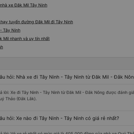
á nhà xe Đăk Mil Tây Ninh
 chạy tuyến đường Đăk Mil đi Tây Ninh
 - Tây Ninh
 Mil nhanh và uy tín nhất
nh
âu hỏi: Nhà xe đi Tây Ninh - Tây Ninh từ Đăk Mil - Đắk Nô
rả lời: Xe đi Tây Ninh - Tây Ninh từ Đăk Mil - Đắk Nông được đánh gi
uý Thảo (Đắk Lắk).
âu hỏi: Xe nào đi Tây Ninh - Tây Ninh có giá rẻ nhất?
rả lời: Vé xe rẻ nhất có mức giá là 405.000 đồng của nhà xe Quý Th