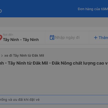
Đơn hàng của tôi
M
fo
Nơi đến
add
Nhập ngày đi
Thêm
xe đi Tây Ninh từ Đăk Mil
nh - Tây Ninh từ Đăk Mil - Đắk Nông chất lượng cao v
rống và ưu đãi khi đặt vé