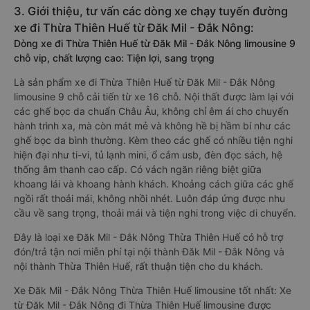
3. Giới thiệu, tư vấn các dòng xe chạy tuyến đường
xe đi Thừa Thiên Huế từ Đăk Mil - Đắk Nông:
Dòng xe đi Thừa Thiên Huế từ Đăk Mil - Đắk Nông limousine 9
chỗ vip, chất lượng cao: Tiện lợi, sang trọng
Là sản phẩm xe đi Thừa Thiên Huế từ Đăk Mil - Đắk Nông
limousine 9 chỗ cải tiến từ xe 16 chỗ. Nội thất được làm lại với
các ghế bọc da chuẩn Châu Âu, không chỉ êm ái cho chuyến
hành trình xa, mà còn mát mẻ và không hề bị hầm bí như các
ghế bọc da bình thường. Kèm theo các ghế có nhiều tiện nghi
hiện đại như ti-vi, tủ lạnh mini, ổ cắm usb, đèn đọc sách, hệ
thống âm thanh cao cấp. Có vách ngăn riêng biệt giữa
khoang lái và khoang hành khách. Khoảng cách giữa các ghế
ngồi rất thoải mái, không nhồi nhét. Luôn đáp ứng được nhu
cầu về sang trọng, thoải mái và tiện nghi trong việc di chuyển.
Đây là loại xe Đăk Mil - Đắk Nông Thừa Thiên Huế có hỗ trợ
đón/trả tận nơi miễn phí tại nội thành Đăk Mil - Đắk Nông và
nội thành Thừa Thiên Huế, rất thuận tiện cho du khách.
Xe Đăk Mil - Đắk Nông Thừa Thiên Huế limousine tốt nhất: Xe
từ Đăk Mil - Đắk Nông đi Thừa Thiên Huế limousine được