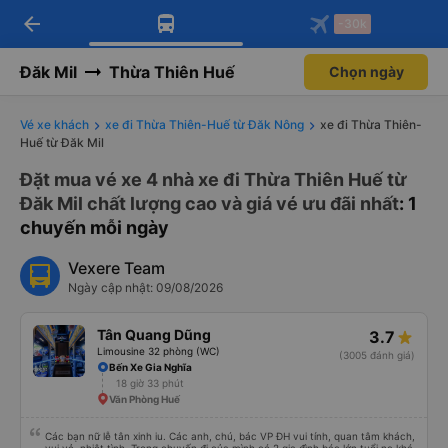
arrow_back
Tải app Vexere ngay!
Tải app Vexere
-30k
Mở app
Mở app
Nhận ưu đãi thành viên độc
-30k/ghế khi đặt vé máy bay qua
quyền
app
Đăk Mil
Thừa Thiên Huế
Chọn ngày
Vé xe khách
xe đi Thừa Thiên-Huế từ Đăk Nông
xe đi Thừa Thiên-
Huế từ Đăk Mil
Đặt mua vé xe 4 nhà xe đi Thừa Thiên Huế từ
Đăk Mil chất lượng cao và giá vé ưu đãi nhất
: 1
chuyến mỗi ngày
Vexere Team
Ngày cập nhật: 09/08/2026
Tân Quang Dũng
3.7
Limousine 32 phòng (WC)
(3005 đánh giá)
Bến Xe Gia Nghĩa
18 giờ 33 phút
Văn Phòng Huế
Các bạn nữ lễ tân xinh iu. Các anh, chú, bác VP ĐH vui tính, quan tâm khách,