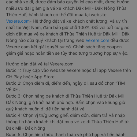
các nhà xe đi, được đảm bảo quyền lợi cao nhất, được hưởng
nhiều ưu đãi giảm giá vé xe khách Đăk Mil - Đắk Nông Thừa
Thiên Huế, hành khách có thể đặt mua tại website
Vexere.com
- Hệ thống đặt vé xe khách chất lượng, và uy tín
nhất tại Việt Nam, đảm bảo giữ chỗ 100%. Đối với bất cứ giao
dịch đặt mua vé xe khách đi Thừa Thiên Huế từ Đăk Mil - Đắk
Nông nào của quý khách tại trang web
Vexere.com
đều được
Vexere cam kết giải quyết sự cố. Chính sách tặng coupon
giảm giá hoặc hoàn tiền sẽ tùy theo từng trường hợp sự việc.
Hướng dẫn đặt vé tại Vexere.com:
Bước 1: Truy cập vào website Vexere hoặc tải app Vexere trên
CH Play hoặc App Store.
Bước 2: Chọn điểm đi, điểm đến, ngày đi, sau đó chọn “TÌM
VÉ XE”.
Bước 3: Chọn hãng xe khách đi Thừa Thiên Huế từ Đăk Mil -
Đắk Nông, giờ khởi hành phù hợp. Bấm chọn vào khung giờ
quý khách muốn đi để tiến hành đặt vé.
Bước 4: Chọn vị trí/giường ghế, điểm đón, điểm trả và nhập
thông tin hành khách khi đặt mua vé xe đi Thừa Thiên Huế từ
Đăk Mil - Đắk Nông
Bước 5: Chọn hình thức thanh toán vé phù hợp và tiến hành