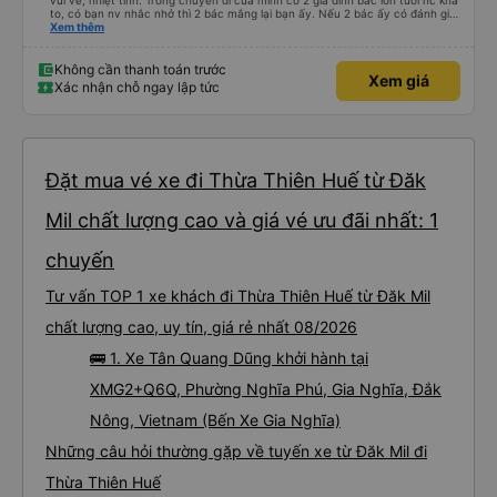
vui vẻ, nhiệt tình. Trong chuyến đi của mình có 2 gia đình bác lớn tuổi nc khá
to, có bạn nv nhắc nhở thì 2 bác mắng lại bạn ấy. Nếu 2 bác ấy có đánh giá
xấu thì mình ngược lại nha. Bạn ấy nhắc nhở rất đúng. 2 bác nói rất to. To
Xem thêm
đến lỗi mình ngủ còn mơ được câu chuyện các bác nói với nhau xuất hiện
trong giấc mơ của mình luôn. Nên nếu bạn ấy bị phản ánh thì đừng trừ lương
bạn ấy nha. Nếu bạn ấy bị trừ thì bảo bạn ấy liên hệ sđt của mình, mình hỗ
Không cần thanh toán trước
Xem giá
trợ ạ. Số mình đuôi 666, chuyến ĐH-NT ngày 16/1. À các bạn nữ lễ tân xinh
Xác nhận chỗ ngay lập tức
iu còn đổi cho mình phòng đơn sang đôi xong còn note là (một mình) yêu
luôn. Nhưng phòng đôi mà nằm một thì mỗi lần xe rẽ 1 cái là ✈️ Ít đi xe khách
nhưng đủ để đánh giá 10/10.
Đặt mua vé xe đi Thừa Thiên Huế từ Đăk
Mil chất lượng cao và giá vé ưu đãi nhất: 1
chuyến
Tư vấn TOP 1 xe khách đi Thừa Thiên Huế từ Đăk Mil
chất lượng cao, uy tín, giá rẻ nhất 08/2026
🚌 1. Xe Tân Quang Dũng khởi hành tại
XMG2+Q6Q, Phường Nghĩa Phú, Gia Nghĩa, Đắk
Nông, Vietnam (Bến Xe Gia Nghĩa)
Những câu hỏi thường gặp về tuyến xe từ Đăk Mil đi
Thừa Thiên Huế