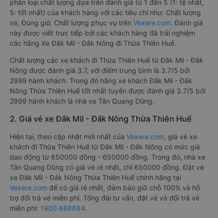
phân loại chất lượng dựa trên đánh giá từ 1 đến 5 (1: tệ nhất,
5: tốt nhất) của khách hàng với các tiêu chí như: Chất lượng
xe, Đúng giờ, Chất lượng phục vụ trên
Vexere.com
. Đánh giá
này được viết trực tiếp bởi các khách hàng đã trải nghiệm
các hãng Xe Đăk Mil - Đắk Nông đi Thừa Thiên Huế.
Chất lượng các xe khách đi Thừa Thiên Huế từ Đăk Mil - Đắk
Nông được đánh giá 3.7, với điểm trung bình là 3.7/5 bởi
2999 hành khách. Trong đó hãng xe khách Đăk Mil - Đắk
Nông Thừa Thiên Huế tốt nhất tuyến được đánh giá 3.7/5 bởi
2999 hành khách là nhà xe Tân Quang Dũng.
2. Giá vé xe Đăk Mil - Đắk Nông Thừa Thiên Huế
Hiện tại, theo cập nhật mới nhất của
Vexere.com
, giá vé xe
khách đi Thừa Thiên Huế từ Đăk Mil - Đắk Nông có mức giá
dao động từ 650000 đồng - 650000 đồng. Trong đó, nhà xe
Tân Quang Dũng có giá vé rẻ nhất, chỉ 650000 đồng. Đặt vé
xe Đăk Mil - Đắk Nông Thừa Thiên Huế chính hãng tại
Vexere.com
để có giá rẻ nhất, đảm bảo giữ chỗ 100% và hỗ
trợ đổi trả vé miễn phí. Tổng đài tư vấn, đặt vé và đổi trả vé
miễn phí:
1900 888684
.