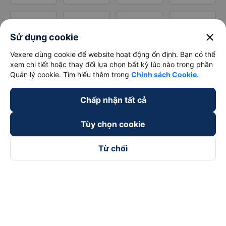
close
Sử dụng cookie
Vexere dùng cookie để website hoạt động ổn định. Bạn có thể
xem chi tiết hoặc thay đổi lựa chọn bất kỳ lúc nào trong phần
Quản lý cookie. Tìm hiểu thêm trong
Chính sách Cookie
.
Chấp nhận tất cả
Tùy chọn cookie
Từ chối
Theo dõi chúng tôi trên
Facebook
Tiktok
Youtube
Công ty TNHH Thương Mại Dịch Vụ Vexere