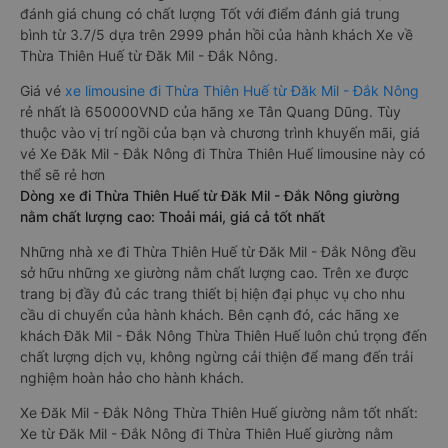
đánh giá chung có chất lượng Tốt với điểm đánh giá trung
bình từ 3.7/5 dựa trên 2999 phản hồi của hành khách Xe về
Thừa Thiên Huế từ Đăk Mil - Đắk Nông.
Giá vé
xe limousine đi Thừa Thiên Huế từ Đăk Mil - Đắk Nông
rẻ nhất là 650000VND của hãng xe Tân Quang Dũng. Tùy
thuộc vào vị trí ngồi của bạn và chương trình khuyến mãi, giá
vé Xe Đăk Mil - Đắk Nông đi Thừa Thiên Huế limousine này có
thể sẽ rẻ hơn
Dòng xe đi Thừa Thiên Huế từ Đăk Mil - Đắk Nông giường
nằm chất lượng cao: Thoải mái, giá cả tốt nhất
Những nhà xe đi Thừa Thiên Huế từ Đăk Mil - Đắk Nông đều
sở hữu những xe giường nằm chất lượng cao. Trên xe được
trang bị đầy đủ các trang thiết bị hiện đại phục vụ cho nhu
cầu di chuyển của hành khách. Bên cạnh đó, các hãng xe
khách Đăk Mil - Đắk Nông Thừa Thiên Huế luôn chú trọng đến
chất lượng dịch vụ, không ngừng cải thiện để mang đến trải
nghiệm hoàn hảo cho hành khách.
Xe Đăk Mil - Đắk Nông Thừa Thiên Huế giường nằm tốt nhất:
Xe từ Đăk Mil - Đắk Nông đi Thừa Thiên Huế giường nằm