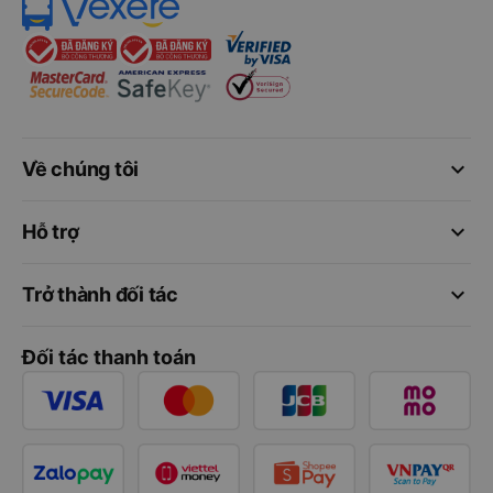
keyboard_arrow_down
Về chúng tôi
keyboard_arrow_down
Hỗ trợ
keyboard_arrow_down
Trở thành đối tác
Đối tác thanh toán