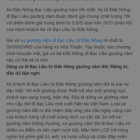
Xe Đắk Nông Bạc Liêu giường nằm tốt nhất: Xe từ Đắk Nông
đi Bạc Liêu giường nằm được đánh giá chung chất lượng Tốt
với điểm đánh giá trung bình từ 3.8/5 dựa trên 2551 phản hồi
của hành khách Xe về Bạc Liêu từ Đắk Nông.
Giá vé
xe giường nằm đi Bạc Liêu từ Đắk Nông
rẻ nhất là
350000VND của hãng xe Hòa Thuận. Tùy thuộc vào chương
trình khuyến mãi, giá vé Xe Đắk Nông đi Bạc Liêu giường nằm
này có thể sẽ rẻ hơn.
Dòng xe đi Bạc Liêu từ Đắk Nông giường nằm đôi: Riêng tư,
đầy đủ tiện nghi
Xe khách đi Bạc Liêu từ Đắk Nông giường nằm đôi là loại xe
đặc biệt. Với mỗi giường được thiết kế như một phòng ngủ
khách sạn sang trọng, hiện đại. Đây là dòng xe giường nằm
cho cặp đôi đi Bạc Liêu mới xuất hiện tại Việt Nam. Loại xe
giường nằm đôi ra đời nhằm đáp ứng yêu cầu ngày càng cao
của khách hàng về chất lượng dịch vụ vận tải. So với xe
giường nằm thông thường, xe giường nằm đôi đi Bạc Liêu có
nhiều ưu điểm và tiện nghi vượt trội. Màn hình LCD với hàng
nghìn bộ phim giải trí, wifi, và nước uống và chăn đắp miễn