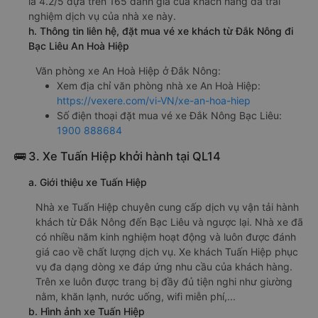
là 4.2/5 dựa trên 165 đánh giá của khách hàng đã trải
nghiệm dịch vụ của nhà xe này.
h. Thông tin liên hệ, đặt mua vé xe khách từ Đắk Nông đi
Bạc Liêu An Hoà Hiệp
Văn phòng xe An Hoà Hiệp ở Đắk Nông:
Xem địa chỉ văn phòng nhà xe An Hoà Hiệp:
https://vexere.com/vi-VN/xe-an-hoa-hiep
Số điện thoại đặt mua vé xe Đắk Nông Bạc Liêu:
1900 888684
🚌 3. Xe Tuấn Hiệp khởi hành tại QL14
a. Giới thiệu xe Tuấn Hiệp
Nhà xe Tuấn Hiệp chuyên cung cấp dịch vụ vận tải hành
khách từ Đắk Nông đến Bạc Liêu và ngược lại. Nhà xe đã
có nhiều năm kinh nghiệm hoạt động và luôn được đánh
giá cao về chất lượng dịch vụ. Xe khách Tuấn Hiệp phục
vụ đa dạng dòng xe đáp ứng nhu cầu của khách hàng.
Trên xe luôn được trang bị đầy đủ tiện nghi như giường
nằm, khăn lạnh, nước uống, wifi miễn phí,...
b. Hình ảnh xe Tuấn Hiệp