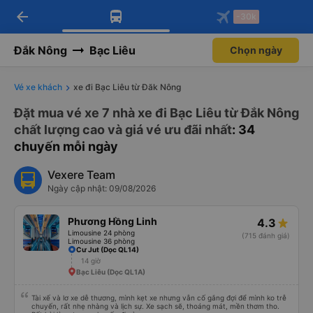
arrow_back
Tải app Vexere ngay!
Tải app Vexere
-30k
Mở app
Mở app
Nhận ưu đãi thành viên độc
-30k/ghế khi đặt vé máy bay qua
quyền
app
Đắk Nông
Bạc Liêu
Chọn ngày
Vé xe khách
xe đi Bạc Liêu từ Đăk Nông
Đặt mua vé xe 7 nhà xe đi Bạc Liêu từ Đắk Nông
chất lượng cao và giá vé ưu đãi nhất
: 34
chuyến mỗi ngày
Vexere Team
Ngày cập nhật: 09/08/2026
Phương Hồng Linh
4.3
Limousine 24 phòng
(715 đánh giá)
Limousine 36 phòng
Cư Jut (Dọc QL14)
14 giờ
Bạc Liêu (Dọc QL1A)
Tài xế và lơ xe dễ thương, mình kẹt xe nhưng vẫn cố gắng đợi để mình ko trễ
chuyến, rất nhẹ nhàng và lịch sự. Xe sạch sẽ, thoáng mát, mền thơm tho.