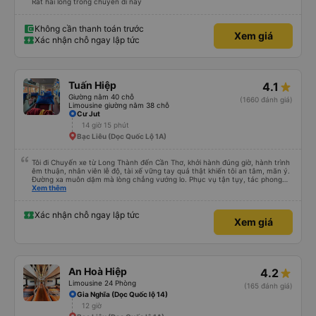
Rất hài lòng trong chuyến đi này
Không cần thanh toán trước
Xem giá
Xác nhận chỗ ngay lập tức
Tuấn Hiệp
4.1
Giường nằm 40 chỗ
(1660 đánh giá)
Limousine giường nằm 38 chỗ
Cư Jut
14 giờ 15 phút
Bạc Liêu (Dọc Quốc Lộ 1A)
Tôi đi Chuyến xe từ Long Thành đến Cần Thơ, khởi hành đúng giờ, hành trình
êm thuận, nhân viên lễ độ, tài xế vững tay quả thật khiến tôi an tâm, mãn ý.
Đường xa muôn dặm mà lòng chẳng vướng lo. Phục vụ tận tụy, tác phong
nghiêm cẩn, hiếm thấy giữa thời buổi kim tiền vội vã. Xã hội loạn đạo. Xin gửi
Xem thêm
lời tán dương chân thành, kính chúc nhà xe ngày một hưng thịnh, vạn lộ bình
an.”
Xác nhận chỗ ngay lập tức
Xem giá
An Hoà Hiệp
4.2
Limousine 24 Phòng
(165 đánh giá)
Gia Nghĩa (Dọc Quốc lộ 14)
12 giờ