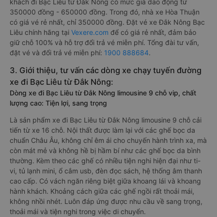
khách đi Bạc Liêu từ Đắk Nông có mức giá dao động từ
350000 đồng - 650000 đồng. Trong đó, nhà xe Hòa Thuận
có giá vé rẻ nhất, chỉ 350000 đồng. Đặt vé xe Đắk Nông Bạc
Liêu chính hãng tại
Vexere.com
để có giá rẻ nhất, đảm bảo
giữ chỗ 100% và hỗ trợ đổi trả vé miễn phí. Tổng đài tư vấn,
đặt vé và đổi trả vé miễn phí:
1900 888684
.
3. Giới thiệu, tư vấn các dòng xe chạy tuyến đường
xe đi Bạc Liêu từ Đắk Nông:
Dòng xe đi Bạc Liêu từ Đắk Nông limousine 9 chỗ vip, chất
lượng cao: Tiện lợi, sang trọng
Là sản phẩm xe đi Bạc Liêu từ Đắk Nông limousine 9 chỗ cải
tiến từ xe 16 chỗ. Nội thất được làm lại với các ghế bọc da
chuẩn Châu Âu, không chỉ êm ái cho chuyến hành trình xa, mà
còn mát mẻ và không hề bị hầm bí như các ghế bọc da bình
thường. Kèm theo các ghế có nhiều tiện nghi hiện đại như ti-
vi, tủ lạnh mini, ổ cắm usb, đèn đọc sách, hệ thống âm thanh
cao cấp. Có vách ngăn riêng biệt giữa khoang lái và khoang
hành khách. Khoảng cách giữa các ghế ngồi rất thoải mái,
không nhồi nhét. Luôn đáp ứng được nhu cầu về sang trọng,
thoải mái và tiện nghi trong việc di chuyển.