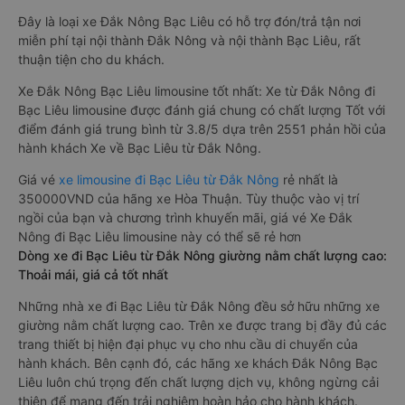
Đây là loại xe Đắk Nông Bạc Liêu có hỗ trợ đón/trả tận nơi
miễn phí tại nội thành Đắk Nông và nội thành Bạc Liêu, rất
thuận tiện cho du khách.
Xe Đắk Nông Bạc Liêu limousine tốt nhất: Xe từ Đắk Nông đi
Bạc Liêu limousine được đánh giá chung có chất lượng Tốt với
điểm đánh giá trung bình từ 3.8/5 dựa trên 2551 phản hồi của
hành khách Xe về Bạc Liêu từ Đắk Nông.
Giá vé
xe limousine đi Bạc Liêu từ Đắk Nông
rẻ nhất là
350000VND của hãng xe Hòa Thuận. Tùy thuộc vào vị trí
ngồi của bạn và chương trình khuyến mãi, giá vé Xe Đắk
Nông đi Bạc Liêu limousine này có thể sẽ rẻ hơn
Dòng xe đi Bạc Liêu từ Đắk Nông giường nằm chất lượng cao:
Thoải mái, giá cả tốt nhất
Những nhà xe đi Bạc Liêu từ Đắk Nông đều sở hữu những xe
giường nằm chất lượng cao. Trên xe được trang bị đầy đủ các
trang thiết bị hiện đại phục vụ cho nhu cầu di chuyển của
hành khách. Bên cạnh đó, các hãng xe khách Đắk Nông Bạc
Liêu luôn chú trọng đến chất lượng dịch vụ, không ngừng cải
thiện để mang đến trải nghiệm hoàn hảo cho hành khách.