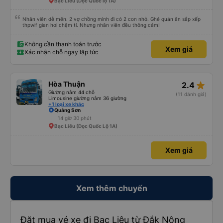
Bạc Liêu (Dọc Quốc lộ 1A)
Nhân viên dễ mến. 2 vợ chồng mình đi có 2 con nhỏ. Ghé quán ăn sắp xếp
thpwif gian hơi chậm tí. Nhưng nhân viên đều thông cảm!
Không cần thanh toán trước
Xem giá
Xác nhận chỗ ngay lập tức
star_rate
Hòa Thuận
2.4
Giường nằm 44 chỗ
(11 đánh giá)
Limousine giường nằm 36 giường
+1 loại xe khác
Quảng Sơn
14 giờ 30 phút
Bạc Liêu (Dọc Quốc Lộ 1A)
Xem giá
Xem thêm chuyến
Đặt mua vé xe đi Bạc Liêu từ Đắk Nông