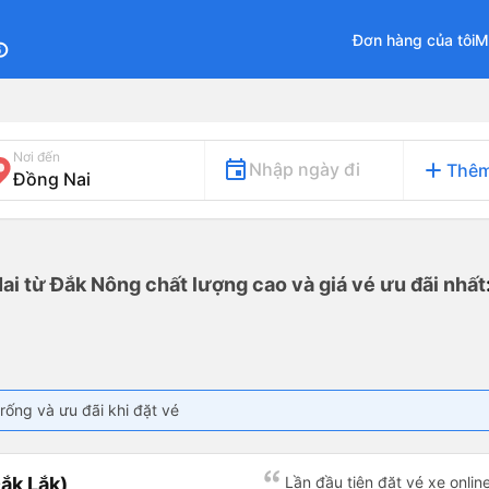
Đơn hàng của tôi
M
fo
Nơi đến
add
Nhập ngày đi
Thêm
ai từ Đắk Nông chất lượng cao và giá vé ưu đãi nhất
rống và ưu đãi khi đặt vé
ắk Lắk)
Lần đầu tiên đặt vé xe onlin