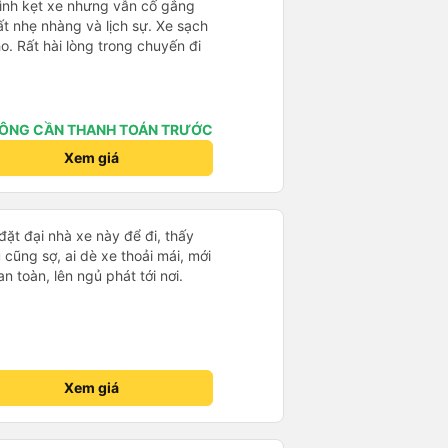
mình kẹt xe nhưng vẫn cố gắng
ất nhẹ nhàng và lịch sự. Xe sạch
o. Rất hài lòng trong chuyến đi
ÔNG CẦN THANH TOÁN TRƯỚC
Xem giá
đặt đại nhà xe này để đi, thấy
cũng sợ, ai dè xe thoải mái, mới
an toàn, lên ngủ phát tới nơi.
Xem giá