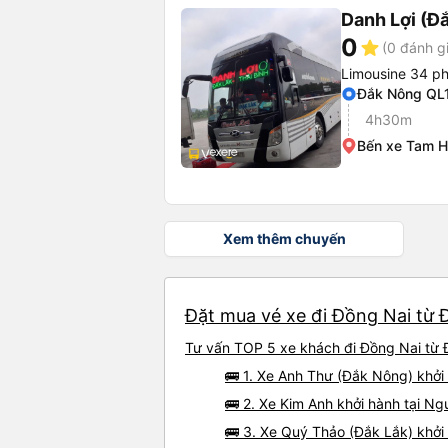
Danh Lợi (Đắ
0
star
(0 đánh g
Limousine 34 p
Đắk Nông QL
4h30m
Bến xe Tam H
Xem thêm chuyến
Đặt mua vé xe đi Đồng Nai từ 
Tư vấn TOP 5 xe khách đi Đồng Nai từ Đ
🚌 1. Xe Anh Thư (Đắk Nông) khở
🚌 2. Xe Kim Anh khởi hành tại N
🚌 3. Xe Quý Thảo (Đắk Lắk) khởi 