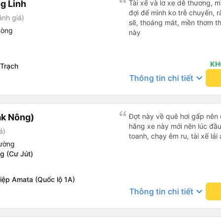
g Linh
Tài xế và lơ xe dễ thương, 
đợi để mình ko trễ chuyến, r
ánh giá)
sẽ, thoáng mát, mền thơm th
hòng
này
KH
Trạch
keyboard_arrow_down
Thông tin chi tiết
ắk Nông)
Đợt này về quê hơi gấp nên 
hãng xe này mới nên lúc đầu 
á)
toanh, chạy êm ru, tài xế lái 
iường
 (Cư Jút)
iệp Amata (Quốc lộ 1A)
keyboard_arrow_down
Thông tin chi tiết