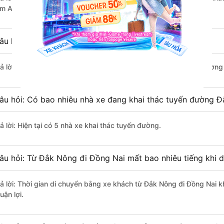
im Anh, Quý Thảo (Đắk Lắk).
âu hỏi: Xe nào đi Đồng Nai có giá rẻ nhất?
rả lời: Vé xe rẻ nhất có mức giá là 320.000 đồng của nhà xe Phương
âu hỏi: Có bao nhiêu nhà xe đang khai thác tuyến đường 
ả lời: Hiện tại có 5 nhà xe khai thác tuyến đường.
âu hỏi: Từ Đắk Nông đi Đồng Nai mất bao nhiêu tiếng khi 
rả lời: Thời gian di chuyển bằng xe khách từ Đắk Nông đi Đồng Nai k
uận lợi.