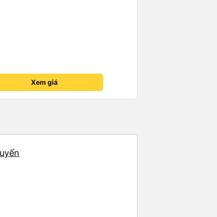
Xem giá
huyến