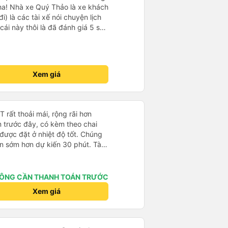
ha! Nhà xe Quý Thảo là xe khách
i) là các tài xế nói chuyện lịch
cái này thôi là đã đánh giá 5 sao
psi rất dễ thương chứ không có
e khác. Đón trả đúng điểm.
t. Nói chung 10 điểm.
Xem giá
rất thoải mái, rộng rãi hơn
m trước đây, có kèm theo chai
 được đặt ở nhiệt độ tốt. Chúng
ến sớm hơn dự kiến 30 phút. Tài
ài xế khác ở Việt Nam! Không quá
 nhạc lớn hoặc tiếng ồn khác và
ất dễ ngủ. Tôi rất vui vì đã đặt
ÔNG CẦN THANH TOÁN TRƯỚC
ýt trên GPS và biển số xe vì tôi
Xem giá
n xe để tìm thấy nó, đây là vấn
 phải tất cả các xe buýt đều có
phải của công ty.