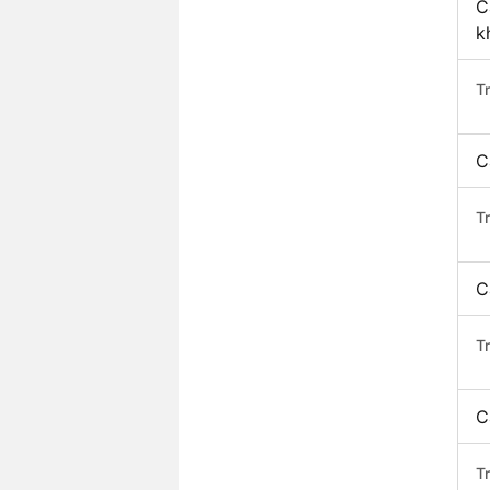
C
k
T
C
T
C
T
C
T