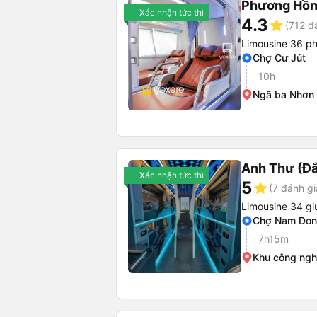
Phương Hồn
Xác nhận tức thì
4.3
star
(712 đ
Limousine 36 p
Chợ Cư Jút
10h
Ngã ba Nhơn 
Anh Thư (Đ
Xác nhận tức thì
5
star
(7 đánh gi
Limousine 34 g
Chợ Nam Dong
7h15m
Khu công ngh