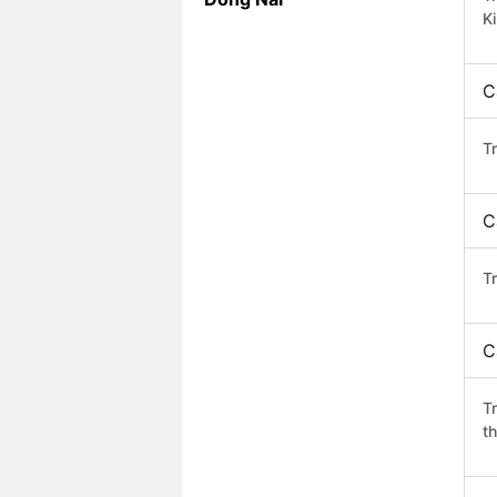
K
C
T
C
Tr
C
T
th