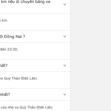
u km nếu di chuyển bằng xe
5 km.
đi Đồng Nai ?
 đến 23:30.
hất?
 xe Quý Thảo (Đắk Lắk).
 nhất?
là của nhà xe Quý Thảo (Đắk Lắk).