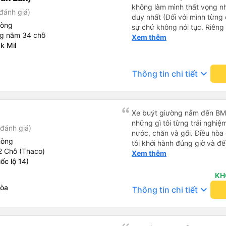
không làm mình thất vọng n
đánh giá)
duy nhất (Đối với mình từng đ
hòng
sự chứ không nói tục. Riêng 
ng nằm 34 chỗ
rồi. Chú tài xế còn uống pe
Xem thêm
k Mil
hút thuốc phè phè như các x
Được nằm đúng giường đã đặ
keyboard_arrow_down
Thông tin chi tiết
Xe buýt giường nằm đến BMT 
những gì tôi từng trải nghiệ
đánh giá)
nước, chăn và gối. Điều hòa
hòng
tôi khởi hành đúng giờ và đ
2 Chỗ (Thaco)
xế rất tuyệt so với những t
Xem thêm
ốc lộ 14)
nhiều tiếng còi xe, không có
cảm giác lái xe an toàn nên r
KH
qua Vexere và có vị trí xe bu
Hòa
keyboard_arrow_down
Thông tin chi tiết
phải tìm kiếm xung quanh bế
đề của bến xe Đà Lạt (không
bảng thông tin), chứ không 