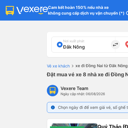
Cam kết hoàn 150% nếu nhà xe

không cung cấp dịch vụ vận chuyển (*)
in
Nơi xuất phát
import_export
xe đi Đồng Nai từ Đăk Nông
Vé xe khách
Đặt mua vé xe 8 nhà xe đi Đồng N
Vexere Team
Ngày cập nhật: 06/08/2026
Chọn ngày đi để xem giá vé, số ghế t
info
Quý Thảo (Đ