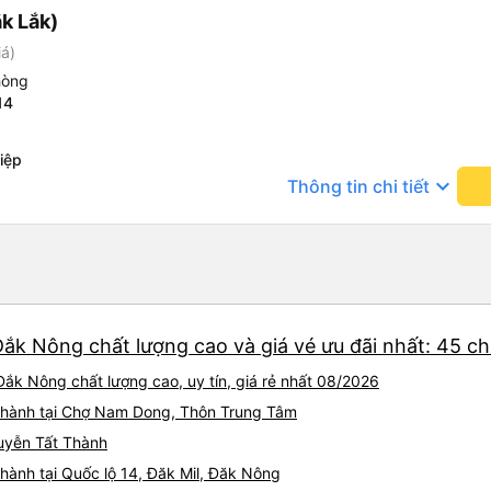
k Lắk)
iá)
hòng
14
iệp
keyboard_arrow_down
Thông tin chi tiết
Đắk Nông chất lượng cao và giá vé ưu đãi nhất: 45 c
ắk Nông chất lượng cao, uy tín, giá rẻ nhất 08/2026
i hành tại Chợ Nam Dong, Thôn Trung Tâm
guyễn Tất Thành
hành tại Quốc lộ 14, Đăk Mil, Đăk Nông