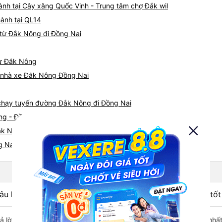
ành tại Cây xăng Quốc Vinh - Trung tâm chợ Đắk wil
hành tại QL14
 từ Đắk Nông đi Đồng Nai
từ Đắk Nông
iá nhà xe Đắk Nông Đồng Nai
e chạy tuyến đường Đắk Nông đi Đồng Nai
ng - Đồng Nai
ắk Nông nhanh và uy tín nhất
g Nai
âu hỏi: Nhà xe đi Đồng Nai từ Đắk Nông được đánh giá tốt
rả lời: Xe đi Đồng Nai từ Đắk Nông được đánh giá chất lượng tốt nh