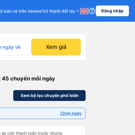
help_outline
Đăng nhập
ở bán vé trên Vexere
Trở thành đối tác
arrow_drop_down
Xem giá
 ngày về
: 45 chuyến mỗi ngày
Xem bộ lọc chuyến phổ biến
Chọn ngày
e lại còn thanh toán trước nhưng