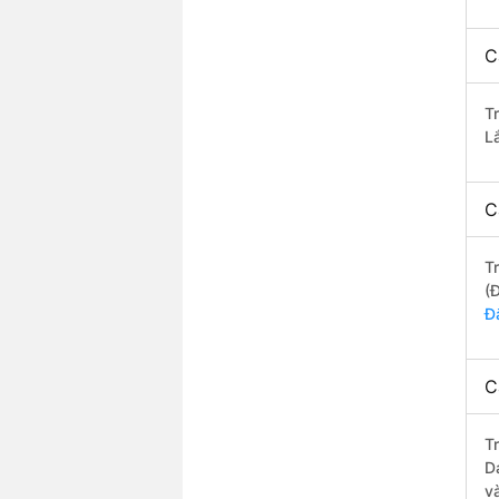
C
T
L
C
T
(
Đ
C
T
D
v