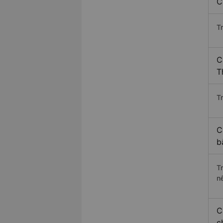
C
T
C
T
Tr
C
b
T
n
C
c