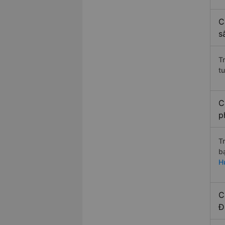
C
s
T
t
C
p
T
b
H
C
Đ