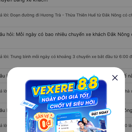
rả lời: Đoạn đường đi Hương Trà - Thừa Thiên Huế từ Đắk Nông có c
âu hỏi: Mỗi ngày có bao nhiêu chuyến xe khách Đắk Nông 
rả lời: Trung bình mỗi ngày có khoảng 3 chuyến xe bắt đầu từ 6:00 
âu hỏi: Nhà xe đi Đắk Nông Hương Trà - Thừa Thiên Huế n
rả lời: Chuyến xe có giờ xuất phát sớm nhất vào lúc 6:00 là của nhà
âu hỏi: Nhà xe đi Hương Trà - Thừa Thiên Huế từ Đắk Nông
rả lời: Chuyến xe có giờ xuất phát trễ (muộn) nhất là vào lúc 13:30 l