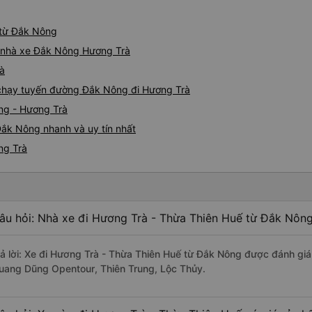
 từ Đắk Nông
iá nhà xe Đắk Nông Hương Trà
rà
e chạy tuyến đường Đắk Nông đi Hương Trà
ng - Hương Trà
Đắk Nông nhanh và uy tín nhất
ng Trà
âu hỏi: Nhà xe đi Hương Trà - Thừa Thiên Huế từ Đắk Nông
rả lời: Xe đi Hương Trà - Thừa Thiên Huế từ Đắk Nông được đánh giá
uang Dũng Opentour, Thiên Trung, Lộc Thủy.