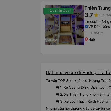
Thiên Trung
Xác nhận tức thì
3.7
star
(54 đán
Limousine 34 g
VP Đăk Nông
11h50m
Huế
Đặt mua vé xe đi Hương Trà từ
Tư vấn TOP 3 xe khách đi Hương Trà từ 
🚌 1. Xe Quang Dũng Opentour : 
🚌 2. Xe Thiên Trung khởi hành t
🚌 3. Xe Lộc Thủy : Xe đi Hương 
Những câu hỏi thường gặp về tuyến xe