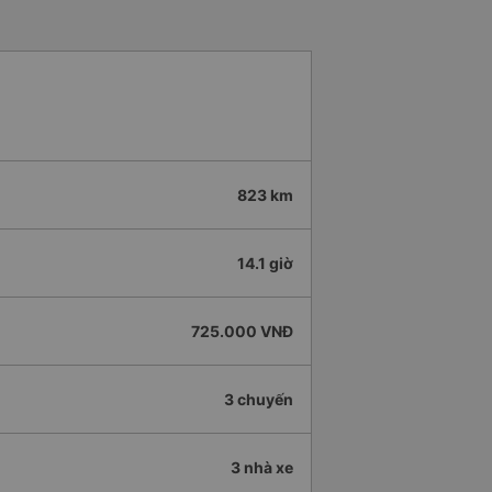
823 km
14.1 giờ
725.000 VNĐ
3 chuyến
3 nhà xe