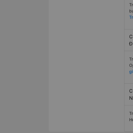
T
b
T
C
Đ
T
O
g
C
N
T
H