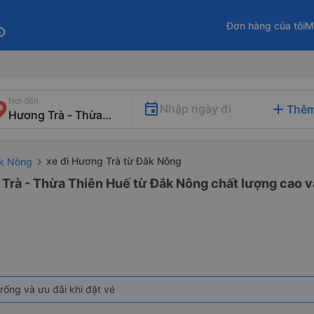
Đơn hàng của tôi
M
fo
Nơi đến
add
Nhập ngày đi
Thêm
xe đi Hương Trà từ Đăk Nông
ăk Nông
 Trà - Thừa Thiên Huế từ Đắk Nông chất lượng cao và
rống và ưu đãi khi đặt vé