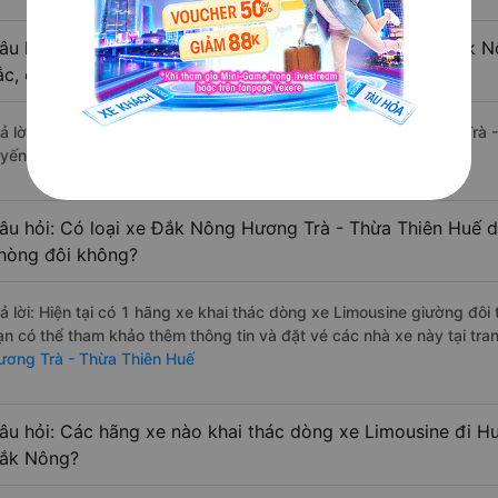
âu hỏi: Review xe đi Hương Trà - Thừa Thiên Huế từ Đắk Nô
ắc, cao cấp nhất?
rả lời: Tạm thời chưa đủ review để đánh giá có nhà xe đi Hương Trà
uyến đường này có chất lượng xuất sắc.
âu hỏi: Có loại xe Đắk Nông Hương Trà - Thừa Thiên Huế d
hòng đôi không?
rả lời: Hiện tại có 1 hãng xe khai thác dòng xe Limousine giường đôi
ạn có thể tham khảo thêm thông tin và đặt vé các nhà xe này tại tra
ương Trà - Thừa Thiên Huế
âu hỏi: Các hãng xe nào khai thác dòng xe Limousine đi H
ắk Nông?