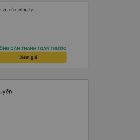
h vụ của công ty.
ÔNG CẦN THANH TOÁN TRƯỚC
Xem giá
huyến