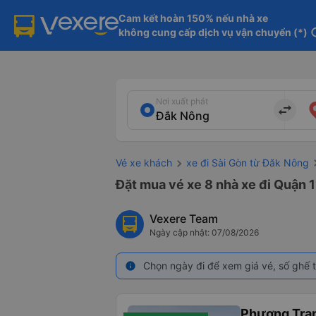
Cam kết hoàn 150% nếu nhà xe

không cung cấp dịch vụ vận chuyển (*)
in
Nơi xuất phát
import_export
Vé xe khách
xe đi Sài Gòn từ Đăk Nông
Đặt mua vé xe 8 nhà xe đi Quận 1
Vexere Team
Ngày cập nhật: 07/08/2026
Chọn ngày đi để xem giá vé, số ghế t
info
Phương Tra