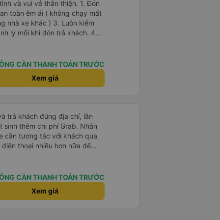
 và vui vẻ thân thiện. 1. Đón
g nhà xe khác ) 3. Luôn kiểm
h lý mỗi khi đón trả khách. 4.
ác tiện nghi khác, thì xe Hiếu
 Ok Trên cả tuyệt
ÔNG CẦN THANH TOÁN TRƯỚC
Xem giá
ôn vui vẻ giữ được sức khỏe !
và trả khách đúng địa chỉ, lần
t sinh thêm chi phí Grab. Nhân
xe cần tương tác với khách qua
 điện thoại nhiều hơn nữa để
t là khách đặt vé qua App. Chân
 lại
ÔNG CẦN THANH TOÁN TRƯỚC
Xem giá