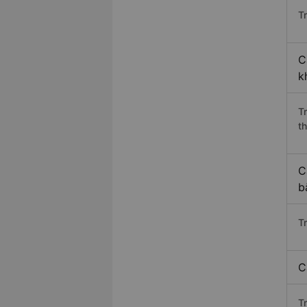
Tr
C
k
T
th
C
b
T
C
T