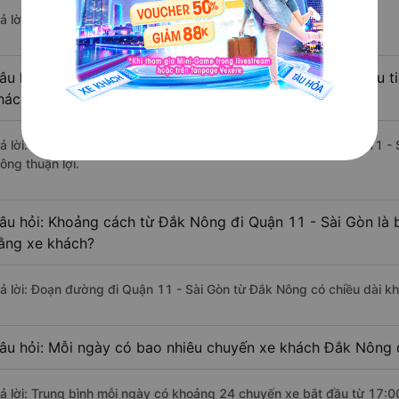
ả lời: Hiện tại có 5 nhà xe khai thác tuyến đường.
âu hỏi: Từ Đắk Nông đi Quận 11 - Sài Gòn mất bao nhiêu ti
hách?
rả lời: Thời gian di chuyển bằng xe khách từ Đắk Nông đi Quận 11 - 
ông thuận lợi.
âu hỏi: Khoảng cách từ Đắk Nông đi Quận 11 - Sài Gòn là 
ằng xe khách?
rả lời: Đoạn đường đi Quận 11 - Sài Gòn từ Đắk Nông có chiều dài 
âu hỏi: Mỗi ngày có bao nhiêu chuyến xe khách Đắk Nông 
rả lời: Trung bình mỗi ngày có khoảng 24 chuyến xe bắt đầu từ 17:0