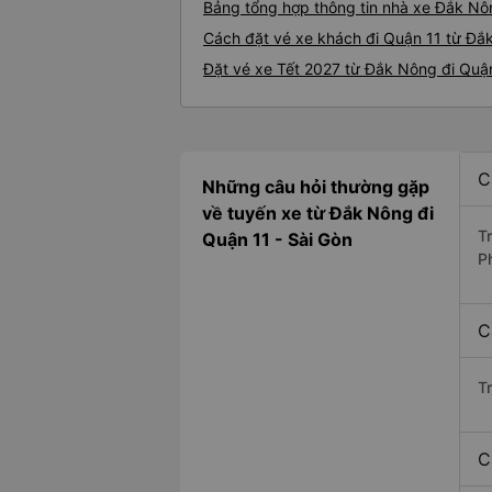
Bảng tổng hợp thông tin nhà xe Đắk Nô
Cách đặt vé xe khách đi Quận 11 từ Đắk
Đặt vé xe Tết 2027 từ Đắk Nông đi Quậ
C
Những câu hỏi thường gặp
về tuyến xe từ Đắk Nông đi
T
Quận 11 - Sài Gòn
P
C
T
C