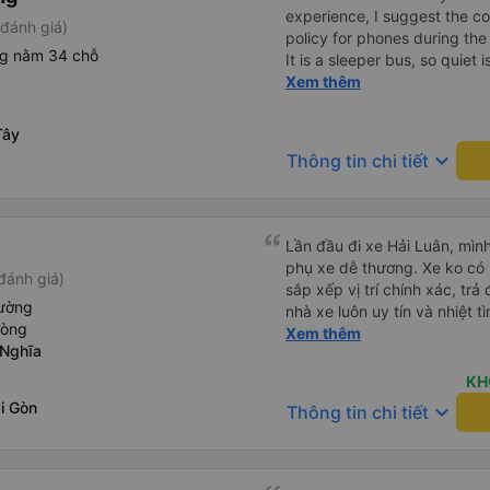
experience, I suggest the 
đánh giá)
policy for phones during the
ng nằm 34 chỗ
It is a sleeper bus, so quiet 
Wi-Fi password clearly insid
Xem thêm
would definitely ride with them again! --------
lượng tốt và tài xế lái xe rấ
Tây
hơn, tôi góp ý nhà xe nên có
keyboard_arrow_down
Thông tin chi tiết
lặng (tắt âm thanh điện tho
phiền hành khách khác ngủ.
mật khẩu Wi-Fi trong xe để
Tôi vẫn sẽ tiếp tục ủng hộ nh
Lần đầu đi xe Hải Luân, mình
phụ xe dễ thương. Xe ko có 
đánh giá)
sắp xếp vị trí chính xác, tr
iường
nhà xe luôn uy tín và nhiệt 
hòng
nữa
Xem thêm
 Nghĩa
KH
i Gòn
keyboard_arrow_down
Thông tin chi tiết