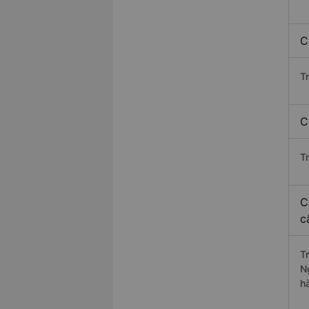
C
T
C
T
C
c
T
N
h