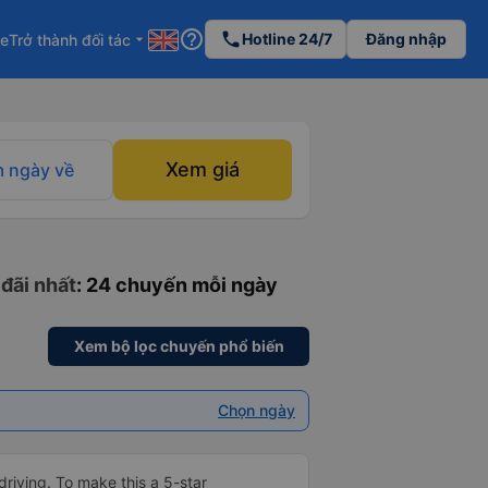
help_outline
phone
Hotline 24/7
Đăng nhập
re
Trở thành đối tác
arrow_drop_down
Xem giá
 ngày về
 đãi nhất
: 24 chuyến mỗi ngày
Xem bộ lọc chuyến phổ biến
Chọn ngày
driving. To make this a 5-star