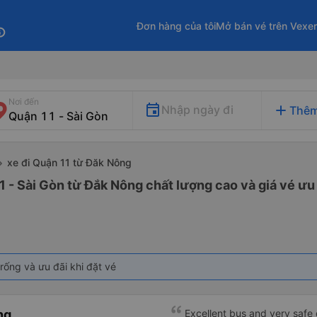
Đơn hàng của tôi
Mở bán vé trên Vexe
fo
Nơi đến
add
Nhập ngày đi
Thêm
xe đi Quận 11 từ Đăk Nông
1 - Sài Gòn từ Đắk Nông chất lượng cao và giá vé ưu
rống và ưu đãi khi đặt vé
ng
Excellent bus and very safe 