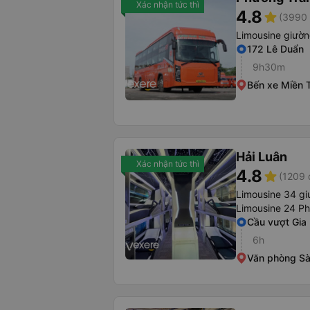
Xác nhận tức thì
4.8
star
(3990 
Limousine giườ
172 Lê Duẩn
9h30m
Bến xe Miền 
Hải Luân
Xác nhận tức thì
4.8
star
(1209 
Limousine 34 g
Limousine 24 P
Cầu vượt Gia
6h
Văn phòng Sà