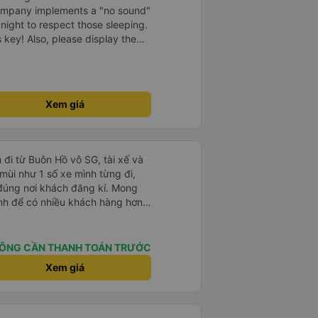
company implements a "no sound"
 night to respect those sleeping.
is key! Also, please display the
e the cabin for convenience. I
------ ​ Xe chất
t an toàn. Để dịch vụ hoàn hảo
 quy định rõ ràng về việc giữ im
Xem giá
ại) vào ban đêm để tránh làm
 Ngoài ra, nhà xe nên dán sẵn
 hành khách dễ dàng sử dụng.
à xe trong tương lai!
 đi từ Buôn Hồ vô SG, tài xế và
mùi như 1 số xe mình từng đi,
ả đúng nơi khách đăng kí. Mong
tình để có nhiều khách hàng hơn
ÔNG CẦN THANH TOÁN TRƯỚC
Xem giá