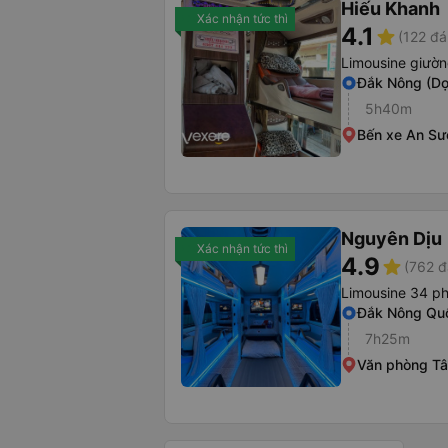
Hiếu Khanh
Xác nhận tức thì
4.1
star
(122 đá
Limousine giườ
Đắk Nông (Dọ
5h40m
Bến xe An S
Nguyên Dịu
Xác nhận tức thì
4.9
star
(762 đ
Limousine 34 p
Đắk Nông Quố
7h25m
Văn phòng Tâ