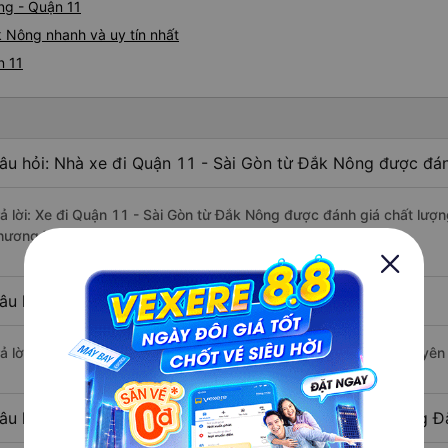
ng - Quận 11
 Nông nhanh và uy tín nhất
n 11
âu hỏi: Nhà xe đi Quận 11 - Sài Gòn từ Đắk Nông được đán
rả lời: Xe đi Quận 11 - Sài Gòn từ Đắk Nông được đánh giá chất lượn
hương Trang, Hải Luân.
âu hỏi: Xe nào đi Quận 11 - Sài Gòn có giá rẻ nhất?
rả lời: Vé xe rẻ nhất có mức giá là 250.000 đồng của nhà xe Nguyên 
âu hỏi: Có bao nhiêu nhà xe đang khai thác tuyến đường Đ