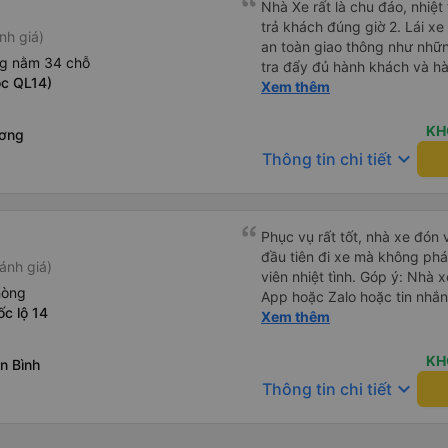
Nhà Xe rất là chu đáo, nhiệt tình
trả khách đúng giờ 2. Lái xe an toàn êm ái ( không chạy mất
nh giá)
an toàn giao thông như nhữn
ng nằm 34 chỗ
tra đẩy đủ hành khách và hàn
c QL14)
Đặc biệt ngoài chăn gối và c
Xem thêm
Khanh còn có cả gối ôm 5. Đặc biệt nhất là hành khách còn
được tặng kèm 1 lon nước yến ướp lạnh.
KH
ương
vời, mình sẽ tiếp tục đặt vé nhà xe cho những chuyến đi tiếp
keyboard_arrow_down
Thông tin chi tiết
theo. Chúc nhà xe tương lai càng phát triển và đội ngũ công
nhân viên của nhà xe luôn lu
Phục vụ rất tốt, nhà xe đón 
đầu tiên đi xe mà không phá
ánh giá)
viên nhiệt tình. Góp ý: Nhà 
hòng
App hoặc Zalo hoặc tin nhắn
c lộ 14
hành khách yên tâm đặc biệ
Xem thêm
thành cảm ơn, lần sau đặt vé
KH
n Bình
keyboard_arrow_down
Thông tin chi tiết