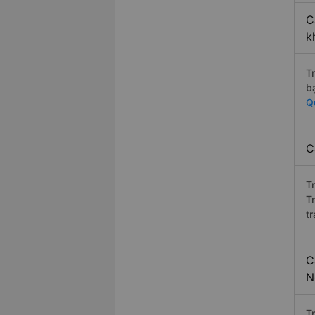
C
k
T
b
Q
C
T
T
t
C
N
T